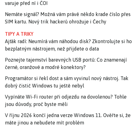
varuje před ní i ČOI
Nemáte signál? Možná vám právě někdo krade číslo přes
SIM kartu. Nový trik hackerů ohrožuje i Čechy
TIPY A TRIKY
Ajťák radí: Neumírá vám náhodou disk? Zkontrolujte si ho
bezplatným nástrojem, než přijdete o data
Poznejte tajemství barevných USB portů: Co znamenají
černé, oranžové a modré konektory?
Programátor si řekl dost a sám vyvinul nový nástroj. Tak
dobrý čistič Windows tu ještě nebyl
Vypínáte Wi-Fi router při odjezdu na dovolenou? Tohle
jsou důvody, proč byste měli
V říjnu 2026 končí jedna verze Windows 11. Ověřte si, že
máte jinou a nebudete mít problém