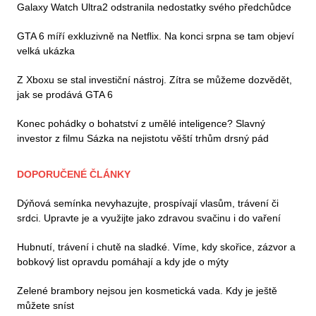
Galaxy Watch Ultra2 odstranila nedostatky svého předchůdce
GTA 6 míří exkluzivně na Netflix. Na konci srpna se tam objeví
velká ukázka
Z Xboxu se stal investiční nástroj. Zítra se můžeme dozvědět,
jak se prodává GTA 6
Konec pohádky o bohatství z umělé inteligence? Slavný
investor z filmu Sázka na nejistotu věští trhům drsný pád
DOPORUČENÉ ČLÁNKY
Dýňová semínka nevyhazujte, prospívají vlasům, trávení či
srdci. Upravte je a využijte jako zdravou svačinu i do vaření
Hubnutí, trávení i chutě na sladké. Víme, kdy skořice, zázvor a
bobkový list opravdu pomáhají a kdy jde o mýty
Zelené brambory nejsou jen kosmetická vada. Kdy je ještě
můžete sníst