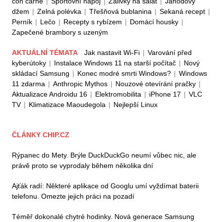
con carne
|
Sportovní nápoj
|
Zálivky na salát
|
Jahodový
džem
|
Zelná polévka
|
Třešňová bublanina
|
Sekaná recept
|
Perník
|
Lečo
|
Recepty s rybízem
|
Domácí housky
|
Zapečené brambory s uzeným
AKTUÁLNÍ TÉMATA
Jak nastavit Wi-Fi
|
Varování před
kyberútoky
|
Instalace Windows 11 na starší počítač
|
Nový
skládací Samsung
|
Konec modré smrti Windows?
|
Windows
11 zdarma
|
Anthropic Mythos
|
Nouzové otevírání pračky
|
Aktualizace Androidu 16
|
Elektromobilita
|
iPhone 17
|
VLC
TV
|
Klimatizace Maoudegola
|
Nejlepší Linux
ČLÁNKY CHIP.CZ
Rýpanec do Mety. Brýle DuckDuckGo neumí vůbec nic, ale
právě proto se vyprodaly během několika dní
Ajťák radí: Některé aplikace od Googlu umí vyždímat baterii
telefonu. Omezte jejich práci na pozadí
Téměř dokonalé chytré hodinky. Nová generace Samsung