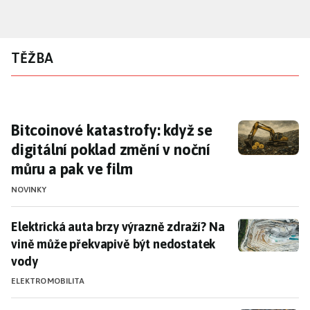
Přejít
k
hlavnímu
TĚŽBA
obsahu
Bitcoinové katastrofy: když se digitální pok
Bitcoinové katastrofy: když se
digitální poklad změní v noční
můru a pak ve film
NOVINKY
Elektrická auta brzy výrazně zdraží? Na vině může p
Elektrická auta brzy výrazně zdraží? Na
vině může překvapivě být nedostatek
vody
ELEKTROMOBILITA