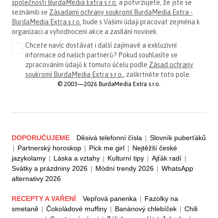
společnosti BurdaMedia Extra s.r.o.
a potvrzujete, že jste se
seznámili se
Zásadami ochrany soukromí BurdaMedia Extra -
BurdaMedia Extra s.r.o.
bude s Vašimi údaji pracovat zejména k
organizaci a vyhodnocení akce a zasílání novinek.
Chcete navíc dostávat i další zajímavé a exkluzivní
informace od našich partnerů? Pokud souhlasíte se
zpracováním údajů k tomuto účelu podle
Zásad ochrany
soukromí BurdaMedia Extra s.r.o.
, zaškrtněte toto pole.
© 2003—2026 BurdaMedia Extra s.r.o.
DOPORUČUJEME
Děsivá telefonní čísla
|
Slovník puberťáků
|
Partnerský horoskop
|
Pick me girl
|
Nejtěžší české
jazykolamy
|
Láska a vztahy
|
Kulturní tipy
|
Ajťák radí
|
Svátky a prázdniny 2026
|
Módní trendy 2026
|
WhatsApp
alternativy 2026
RECEPTY A VAŘENÍ
Vepřová panenka
|
Fazolky na
smetaně
|
Čokoládové muffiny
|
Banánový chlebíček
|
Chili