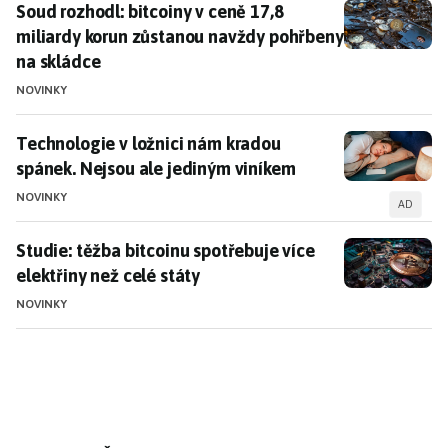
Soud rozhodl: bitcoiny v ceně 17,8 miliardy korun zů
Soud rozhodl: bitcoiny v ceně 17,8
miliardy korun zůstanou navždy pohřbeny
na skládce
NOVINKY
Technologie v ložnici nám kradou spánek. Nejsou ale
Technologie v ložnici nám kradou
spánek. Nejsou ale jediným viníkem
NOVINKY
AD
Studie: těžba bitcoinu spotřebuje více elektřiny než c
Studie: těžba bitcoinu spotřebuje více
elektřiny než celé státy
NOVINKY