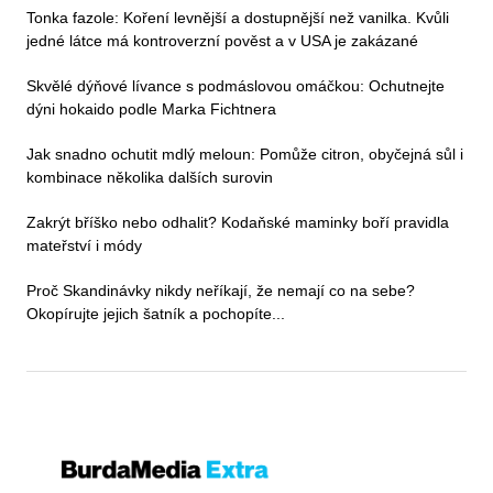
Tonka fazole: Koření levnější a dostupnější než vanilka. Kvůli
jedné látce má kontroverzní pověst a v USA je zakázané
Skvělé dýňové lívance s podmáslovou omáčkou: Ochutnejte
dýni hokaido podle Marka Fichtnera
Jak snadno ochutit mdlý meloun: Pomůže citron, obyčejná sůl i
kombinace několika dalších surovin
Zakrýt bříško nebo odhalit? Kodaňské maminky boří pravidla
mateřství i módy
Proč Skandinávky nikdy neříkají, že nemají co na sebe?
Okopírujte jejich šatník a pochopíte...