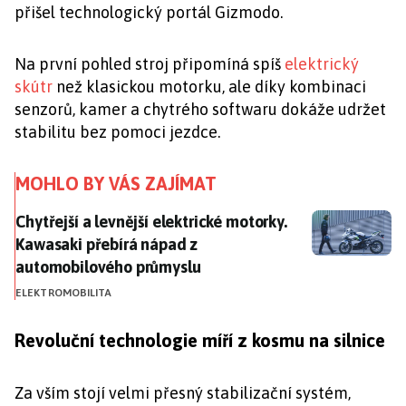
přišel technologický portál Gizmodo.
Na první pohled stroj připomíná spíš
elektrický
skútr
než klasickou motorku, ale díky kombinaci
senzorů, kamer a chytrého softwaru dokáže udržet
stabilitu bez pomoci jezdce.
MOHLO BY VÁS ZAJÍMAT
Chytřejší a levnější elektrické motorky. Kawasaki p
Chytřejší a levnější elektrické motorky.
Kawasaki přebírá nápad z
automobilového průmyslu
ELEKTROMOBILITA
Revoluční technologie míří z kosmu na silnice
Za vším stojí velmi přesný stabilizační systém,