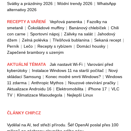
Svátky a prázdniny 2026
|
Módní trendy 2026
|
WhatsApp
alternativy 2026
RECEPTY A VAŘENÍ
Vepřová panenka
|
Fazolky na
smetaně
|
Čokoládové muffiny
|
Banánový chlebíček
|
Chili
con carne
|
Sportovní nápoj
|
Zálivky na salát
|
Jahodový
džem
|
Zelná polévka
|
Třešňová bublanina
|
Sekaná recept
|
Perník
|
Lečo
|
Recepty s rybízem
|
Domácí housky
|
Zapečené brambory s uzeným
AKTUÁLNÍ TÉMATA
Jak nastavit Wi-Fi
|
Varování před
kyberútoky
|
Instalace Windows 11 na starší počítač
|
Nový
skládací Samsung
|
Konec modré smrti Windows?
|
Windows
11 zdarma
|
Anthropic Mythos
|
Nouzové otevírání pračky
|
Aktualizace Androidu 16
|
Elektromobilita
|
iPhone 17
|
VLC
TV
|
Klimatizace Maoudegola
|
Nejlepší Linux
ČLÁNKY CHIP.CZ
Vydělal na AI, teď střeží přírodu. Šéf OpenAI poslal přes 100
milionů na záchranu slavného orlího páru