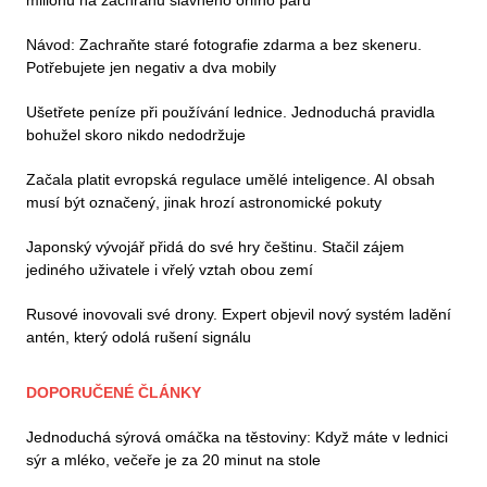
Návod: Zachraňte staré fotografie zdarma a bez skeneru.
Potřebujete jen negativ a dva mobily
Ušetřete peníze při používání lednice. Jednoduchá pravidla
bohužel skoro nikdo nedodržuje
Začala platit evropská regulace umělé inteligence. AI obsah
musí být označený, jinak hrozí astronomické pokuty
Japonský vývojář přidá do své hry češtinu. Stačil zájem
jediného uživatele i vřelý vztah obou zemí
Rusové inovovali své drony. Expert objevil nový systém ladění
antén, který odolá rušení signálu
DOPORUČENÉ ČLÁNKY
Jednoduchá sýrová omáčka na těstoviny: Když máte v lednici
sýr a mléko, večeře je za 20 minut na stole