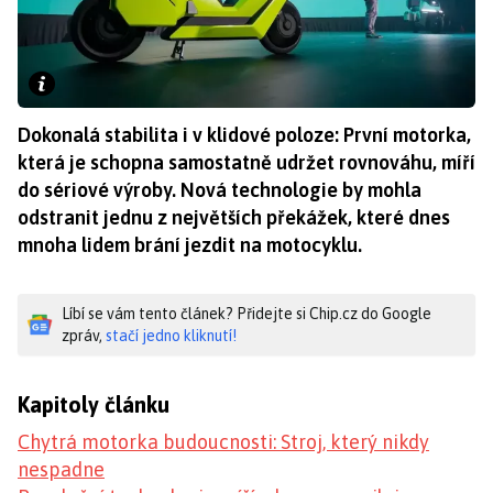
Dokonalá stabilita i v klidové poloze: První motorka,
která je schopna samostatně udržet rovnováhu, míří
do sériové výroby. Nová technologie by mohla
odstranit jednu z největších překážek, které dnes
mnoha lidem brání jezdit na motocyklu.
Líbí se vám tento článek? Přidejte si Chip.cz do Google
zpráv,
stačí jedno kliknutí!
Kapitoly článku
Chytrá motorka budoucnosti: Stroj, který nikdy
nespadne