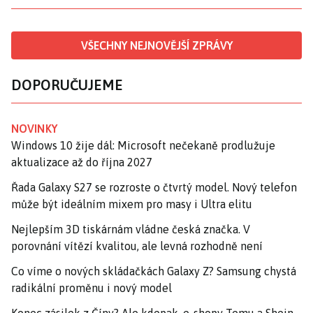
VŠECHNY NEJNOVĚJŠÍ ZPRÁVY
DOPORUČUJEME
NOVINKY
Windows 10 žije dál: Microsoft nečekaně prodlužuje
aktualizace až do října 2027
Řada Galaxy S27 se rozroste o čtvrtý model. Nový telefon
může být ideálním mixem pro masy i Ultra elitu
Nejlepším 3D tiskárnám vládne česká značka. V
porovnání vítězí kvalitou, ale levná rozhodně není
Co víme o nových skládačkách Galaxy Z? Samsung chystá
radikální proměnu i nový model
Konec zásilek z Číny? Ale kdepak, e-shopy Temu a Shein