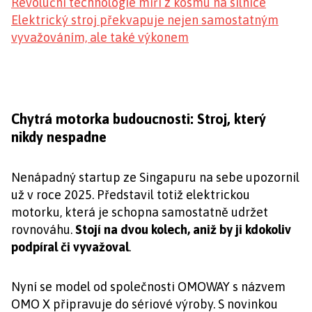
Revoluční technologie míří z kosmu na silnice
Elektrický stroj překvapuje nejen samostatným
vyvažováním, ale také výkonem
Chytrá motorka budoucnosti: Stroj, který
nikdy nespadne
Nenápadný startup ze Singapuru na sebe upozornil
už v roce 2025. Představil totiž elektrickou
motorku, která je schopna samostatně udržet
rovnováhu.
Stojí na dvou kolech, aniž by ji kdokoliv
podpíral či vyvažoval
.
Nyní se model od společnosti OMOWAY s názvem
OMO X připravuje do sériové výroby. S novinkou