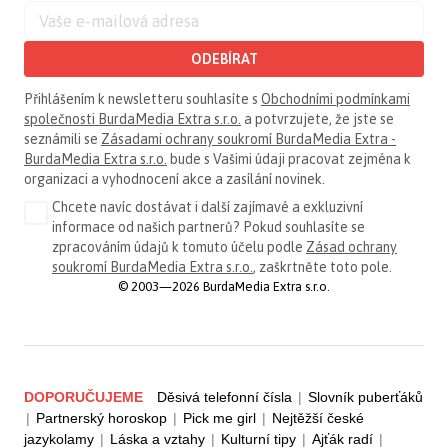
ODEBÍRAT
Přihlášením k newsletteru souhlasíte s
Obchodními podmínkami
společnosti BurdaMedia Extra s.r.o.
a potvrzujete, že jste se
seznámili se
Zásadami ochrany soukromí BurdaMedia Extra -
BurdaMedia Extra s.r.o.
bude s Vašimi údaji pracovat zejména k
organizaci a vyhodnocení akce a zasílání novinek.
Chcete navíc dostávat i další zajímavé a exkluzivní
informace od našich partnerů? Pokud souhlasíte se
zpracováním údajů k tomuto účelu podle
Zásad ochrany
soukromí BurdaMedia Extra s.r.o.
, zaškrtněte toto pole.
© 2003—2026 BurdaMedia Extra s.r.o.
DOPORUČUJEME
Děsivá telefonní čísla
|
Slovník puberťáků
|
Partnerský horoskop
|
Pick me girl
|
Nejtěžší české
jazykolamy
|
Láska a vztahy
|
Kulturní tipy
|
Ajťák radí
|