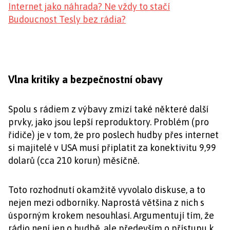
Internet jako náhrada? Ne vždy to stačí
Budoucnost Tesly bez rádia?
Vlna kritiky a bezpečnostní obavy
Spolu s rádiem z výbavy zmizí také některé další
prvky, jako jsou lepší reproduktory. Problém (pro
řidiče) je v tom, že pro poslech hudby přes internet
si majitelé v USA musí připlatit za konektivitu 9,99
dolarů (cca 210 korun) měsíčně.
Toto rozhodnutí okamžitě vyvolalo diskuse, a to
nejen mezi odborníky. Naprostá většina z nich s
úsporným krokem nesouhlasí. Argumentují tím, že
rádio není jen o hudbě, ale především o přístupu k