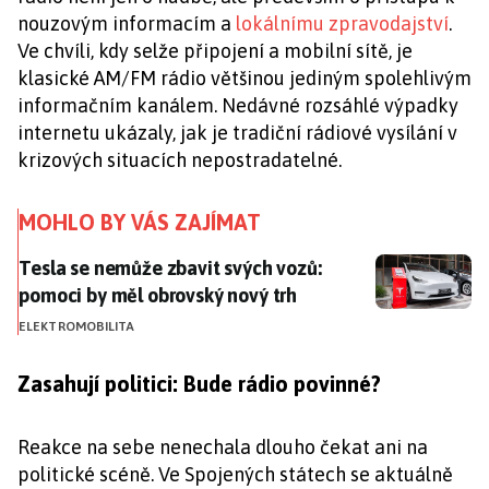
nouzovým informacím a
lokálnímu zpravodajství
.
Ve chvíli, kdy selže připojení a mobilní sítě, je
klasické AM/FM rádio většinou jediným spolehlivým
informačním kanálem. Nedávné rozsáhlé výpadky
internetu ukázaly, jak je tradiční rádiové vysílání v
krizových situacích nepostradatelné.
MOHLO BY VÁS ZAJÍMAT
Tesla se nemůže zbavit svých vozů: pomoci by měl ob
Tesla se nemůže zbavit svých vozů:
pomoci by měl obrovský nový trh
ELEKTROMOBILITA
Zasahují politici: Bude rádio povinné?
Reakce na sebe nenechala dlouho čekat ani na
politické scéně. Ve Spojených státech se aktuálně