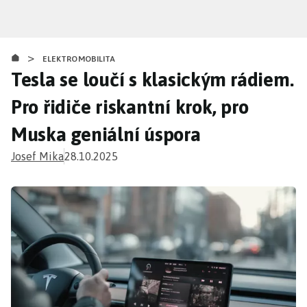
Přejít
k
hlavnímu
>
obsahu
ELEKTROMOBILITA
Tesla se loučí s klasickým rádiem.
Pro řidiče riskantní krok, pro
Muska geniální úspora
Josef Mika
28.10.2025