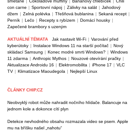
smetaně
|
Čokoládové muffiny
|
Banánový chlebíček
|
Chili
con carne
|
Sportovní nápoj
|
Zálivky na salát
|
Jahodový
džem
|
Zelná polévka
|
Třešňová bublanina
|
Sekaná recept
|
Perník
|
Lečo
|
Recepty s rybízem
|
Domácí housky
|
Zapečené brambory s uzeným
AKTUÁLNÍ TÉMATA
Jak nastavit Wi-Fi
|
Varování před
kyberútoky
|
Instalace Windows 11 na starší počítač
|
Nový
skládací Samsung
|
Konec modré smrti Windows?
|
Windows
11 zdarma
|
Anthropic Mythos
|
Nouzové otevírání pračky
|
Aktualizace Androidu 16
|
Elektromobilita
|
iPhone 17
|
VLC
TV
|
Klimatizace Maoudegola
|
Nejlepší Linux
ČLÁNKY CHIP.CZ
Neobvyklý robot může nahradit nočního hlídače. Balancuje na
jednom kole a dokonce cítí plyn
Detekce nevhodného obsahu rozmazala video se psem. Apple
mu na bříšku našel „nahotu“