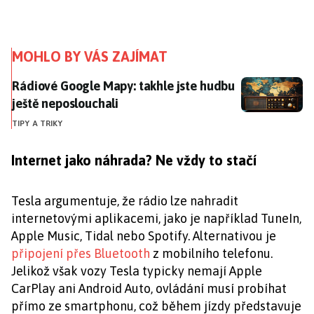
MOHLO BY VÁS ZAJÍMAT
Rádiové Google Mapy: takhle jste hudbu ještě neposl
Rádiové Google Mapy: takhle jste hudbu
ještě neposlouchali
TIPY A TRIKY
Internet jako náhrada? Ne vždy to stačí
Tesla argumentuje, že rádio lze nahradit
internetovými aplikacemi, jako je například TuneIn,
Apple Music, Tidal nebo Spotify. Alternativou je
připojení přes Bluetooth
z mobilního telefonu.
Jelikož však vozy Tesla typicky nemají Apple
CarPlay ani Android Auto, ovládání musí probíhat
přímo ze smartphonu, což během jízdy představuje