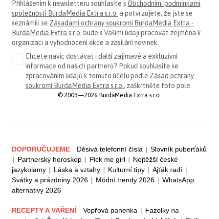
Přihlášením k newsletteru souhlasíte s
Obchodními podmínkami
společnosti BurdaMedia Extra s.r.o.
a potvrzujete, že jste se
seznámili se
Zásadami ochrany soukromí BurdaMedia Extra -
BurdaMedia Extra s.r.o.
bude s Vašimi údaji pracovat zejména k
organizaci a vyhodnocení akce a zasílání novinek.
Chcete navíc dostávat i další zajímavé a exkluzivní
informace od našich partnerů? Pokud souhlasíte se
zpracováním údajů k tomuto účelu podle
Zásad ochrany
soukromí BurdaMedia Extra s.r.o.
, zaškrtněte toto pole.
© 2003—2026 BurdaMedia Extra s.r.o.
DOPORUČUJEME
Děsivá telefonní čísla
|
Slovník puberťáků
|
Partnerský horoskop
|
Pick me girl
|
Nejtěžší české
jazykolamy
|
Láska a vztahy
|
Kulturní tipy
|
Ajťák radí
|
Svátky a prázdniny 2026
|
Módní trendy 2026
|
WhatsApp
alternativy 2026
RECEPTY A VAŘENÍ
Vepřová panenka
|
Fazolky na