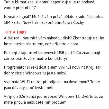
Tuhle klimatizaci si domů nepořizujte: je to podvod,
varuje před ní i ČOI
Nemáte signál? Možná vám právě někdo krade číslo přes
SIM kartu. Nový trik hackerů ohrožuje i Čechy
TIPY A TRIKY
Ajťák radí: Neumírá vám náhodou disk? Zkontrolujte si ho
bezplatným nástrojem, než přijdete o data
Poznejte tajemství barevných USB portů: Co znamenají
černé, oranžové a modré konektory?
Programátor si řekl dost a sám vyvinul nový nástroj. Tak
dobrý čistič Windows tu ještě nebyl
Vypínáte Wi-Fi router při odjezdu na dovolenou? Tohle
jsou důvody, proč byste měli
V říjnu 2026 končí jedna verze Windows 11. Ověřte si, že
máte jinou a nebudete mít problém