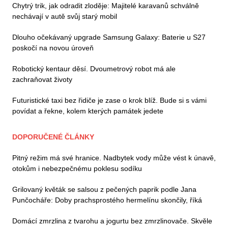
Chytrý trik, jak odradit zloděje: Majitelé karavanů schválně
nechávají v autě svůj starý mobil
Dlouho očekávaný upgrade Samsung Galaxy: Baterie u S27
poskočí na novou úroveň
Robotický kentaur děsí. Dvoumetrový robot má ale
zachraňovat životy
Futuristické taxi bez řidiče je zase o krok blíž. Bude si s vámi
povídat a řekne, kolem kterých památek jedete
DOPORUČENÉ ČLÁNKY
Pitný režim má své hranice. Nadbytek vody může vést k únavě,
otokům i nebezpečnému poklesu sodíku
Grilovaný květák se salsou z pečených paprik podle Jana
Punčocháře: Doby prachsprostého hermelínu skončily, říká
Domácí zmrzlina z tvarohu a jogurtu bez zmrzlinovače. Skvěle