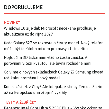
DOPORUČUJEME
NOVINKY
Windows 10 žije dál: Microsoft nečekaně prodlužuje
aktualizace až do října 2027
Řada Galaxy S27 se rozroste o čtvrtý model. Nový telefon
může být ideálním mixem pro masy i Ultra elitu
Nejlepším 3D tiskárnám vládne česká značka. V
porovnání vítězí kvalitou, ale levná rozhodně není
Co víme o nových skládačkách Galaxy Z? Samsung chystá
radikální proměnu i nový model
Konec zásilek z Číny? Ale kdepak, e-shopy Temu a Shein
už na Evropskou unii zřejmě vyzrály
TESTY A ŽEBŘÍČKY
Recenze: Intel Core Ultra 5 250K Plus – Vysoký výkon za