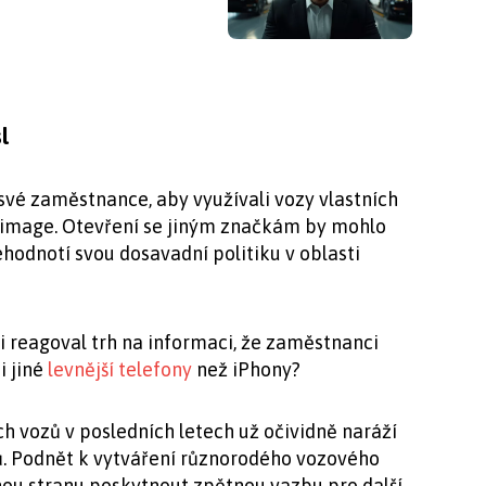
sl
vé zaměstnance, aby využívali vozy vlastních
í image. Otevření se jiným značkám by mohlo
řehodnotí svou dosavadní politiku v oblasti
si reagoval trh na informaci, že zaměstnanci
i jiné
levnější telefony
než iPhony?
ích vozů v posledních letech už očividně naráží
ů. Podnět k vytváření různorodého vozového
ou stranu poskytnout zpětnou vazbu pro další