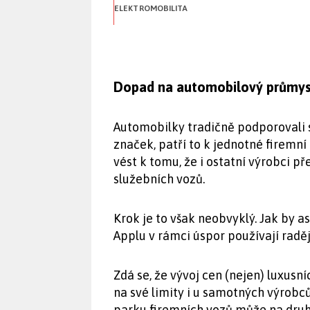
ELEKTROMOBILITA
Dopad na automobilový průmy
Automobilky tradičně podporovali s
značek, patří to k jednotné firemn
vést k tomu, že i ostatní výrobci p
služebních vozů.
Krok je to však neobvyklý. Jak by a
Applu v rámci úspor používají raděj
Zdá se, že vývoj cen (nejen) luxusn
na své limity i u samotných výrobc
parku firemních vozů může na druh