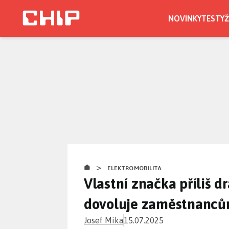
Přejít
k
NOVINKY
TESTY
Ž
hlavnímu
CHIP.CZ
obsahu
>
ELEKTROMOBILITA
Vlastní značka příliš d
dovoluje zaměstnancům
Josef Mika
15.07.2025