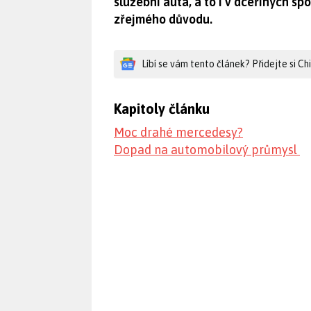
služební auta, a to i v dceřiných sp
zřejmého důvodu.
Líbí se vám tento článek? Přidejte si C
Kapitoly článku
Moc drahé mercedesy?
Dopad na automobilový průmysl