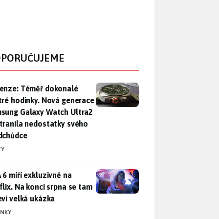
PORUČUJEME
enze: Téměř dokonalé chytré hodinky. Nová generace Samsung
enze: Téměř dokonalé
tré hodinky. Nová generace
sung Galaxy Watch Ultra2
tranila nedostatky svého
dchůdce
TY
 6 míří exkluzivně na Netflix. Na konci srpna se tam objeví ve
 6 míří exkluzivně na
flix. Na konci srpna se tam
eví velká ukázka
INKY