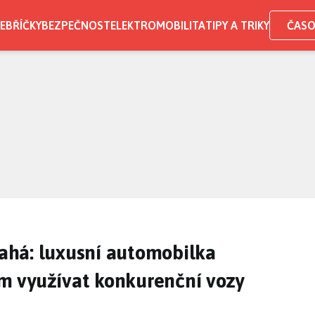
EBŘÍČKY
BEZPEČNOST
ELEKTROMOBILITA
TIPY A TRIKY
ČASO
rahá: luxusní automobilka
 využívat konkurenční vozy