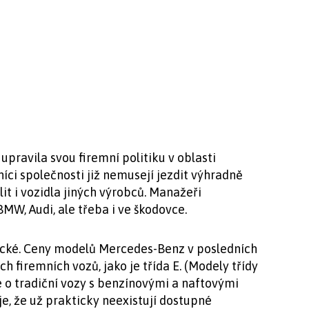
pravila svou firemní politiku v oblasti
íci společnosti již nemusejí jezdit výhradně
t i vozidla jiných výrobců. Manažeři
MW, Audi, ale třeba i ve škodovce.
cké. Ceny modelů Mercedes-Benz v posledních
h firemních vozů, jako je třída E. (Modely třídy
e o tradiční vozy s benzínovými a naftovými
je, že už prakticky neexistují dostupné