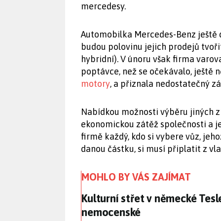
mercedesy.
Automobilka Mercedes-Benz ještě d
budou polovinu jejich prodejů tvoři
hybridní). V únoru však firma varov
poptávce, než se očekávalo, ještě n
motory
, a přiznala nedostatečný z
Nabídkou možnosti výběru jiných zn
ekonomickou zátěž společnosti a je
firmě každý, kdo si vybere vůz, je
danou částku, si musí připlatit z vla
MOHLO BY VÁS ZAJÍMAT
Kulturní střet v německé Tes
Kulturní střet v německé Tesle
nemocenské