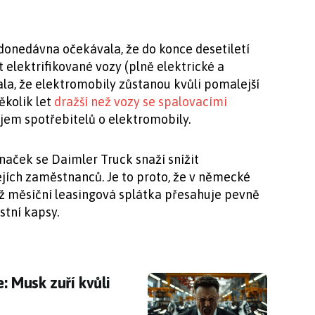
onedávna očekávala, že do konce desetiletí
t elektrifikované vozy (plně elektrické a
ala, že elektromobily zůstanou kvůli pomalejší
ěkolik let
dražší než vozy se spalovacími
ájem spotřebitelů o elektromobily.
aček se Daimler Truck snaží snížit
jích zaměstnanců. Je to proto, že v německé
hož měsíční leasingová splátka přesahuje pevně
stní kapsy.
le: Musk zuří kvůli nemocenské
: Musk zuří kvůli