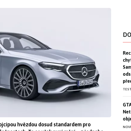
DO
Rec
Rec
chy
Sam
ods
pře
TES
GTA
GTA
Net
obj
rojcípou hvězdou dosud standardem pro
NOV