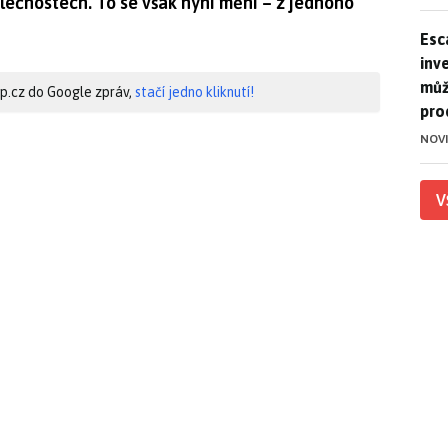
olečnostech. To se však nyní mění – z jednoho
Esca
Esc
inve
můž
hip.cz do Google zpráv,
stačí jedno kliknutí!
pro
NOV
V