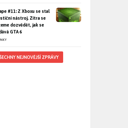
pe #11: Z Xboxu se stal investiční nástroj. Zítra se můžeme d
ape #11: Z Xboxu se stal
stiční nástroj. Zítra se
eme dozvědět, jak se
dává GTA 6
INKY
ŠECHNY NEJNOVĚJŠÍ ZPRÁVY