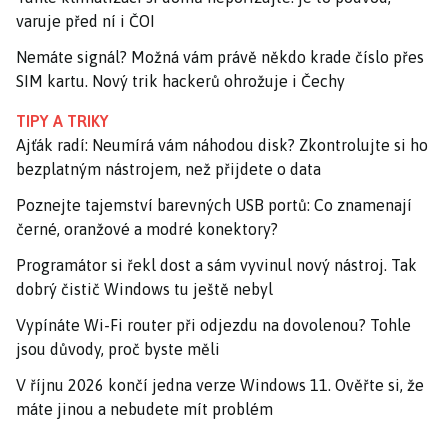
varuje před ní i ČOI
Nemáte signál? Možná vám právě někdo krade číslo přes
SIM kartu. Nový trik hackerů ohrožuje i Čechy
TIPY A TRIKY
Ajťák radí: Neumírá vám náhodou disk? Zkontrolujte si ho
bezplatným nástrojem, než přijdete o data
Poznejte tajemství barevných USB portů: Co znamenají
černé, oranžové a modré konektory?
Programátor si řekl dost a sám vyvinul nový nástroj. Tak
dobrý čistič Windows tu ještě nebyl
Vypínáte Wi-Fi router při odjezdu na dovolenou? Tohle
jsou důvody, proč byste měli
V říjnu 2026 končí jedna verze Windows 11. Ověřte si, že
máte jinou a nebudete mít problém