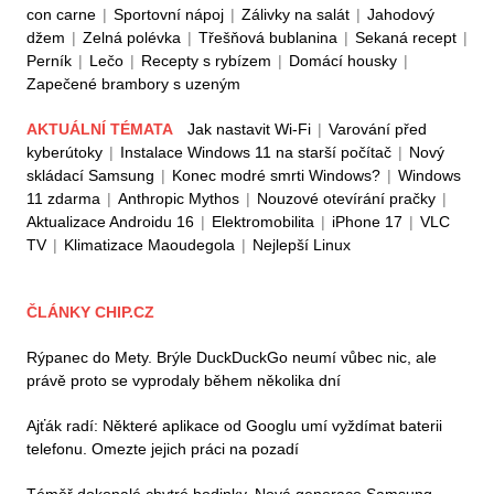
con carne
|
Sportovní nápoj
|
Zálivky na salát
|
Jahodový
džem
|
Zelná polévka
|
Třešňová bublanina
|
Sekaná recept
|
Perník
|
Lečo
|
Recepty s rybízem
|
Domácí housky
|
Zapečené brambory s uzeným
AKTUÁLNÍ TÉMATA
Jak nastavit Wi-Fi
|
Varování před
kyberútoky
|
Instalace Windows 11 na starší počítač
|
Nový
skládací Samsung
|
Konec modré smrti Windows?
|
Windows
11 zdarma
|
Anthropic Mythos
|
Nouzové otevírání pračky
|
Aktualizace Androidu 16
|
Elektromobilita
|
iPhone 17
|
VLC
TV
|
Klimatizace Maoudegola
|
Nejlepší Linux
ČLÁNKY CHIP.CZ
Rýpanec do Mety. Brýle DuckDuckGo neumí vůbec nic, ale
právě proto se vyprodaly během několika dní
Ajťák radí: Některé aplikace od Googlu umí vyždímat baterii
telefonu. Omezte jejich práci na pozadí