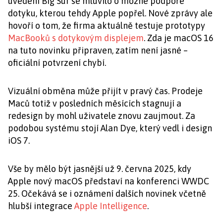
uvedení Big Sur se mluvilo o možné podpoře
dotyku, kterou tehdy Apple popřel. Nové zprávy ale
hovoří o tom, že firma aktuálně testuje prototypy
MacBooků s dotykovým displejem
. Zda je macOS 16
na tuto novinku připraven, zatím není jasné –
oficiální potvrzení chybí.
Vizuální obměna může přijít v pravý čas. Prodeje
Maců totiž v posledních měsících stagnují a
redesign by mohl uživatele znovu zaujmout. Za
podobou systému stojí Alan Dye, který vedl i design
iOS 7.
Vše by mělo být jasnější už 9. června 2025, kdy
Apple nový macOS představí na konferenci WWDC
25. Očekává se i oznámení dalších novinek včetně
hlubší integrace
Apple Intelligence
.