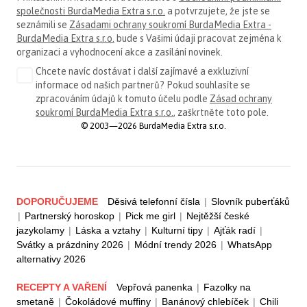
společnosti BurdaMedia Extra s.r.o.
a potvrzujete, že jste se
seznámili se
Zásadami ochrany soukromí BurdaMedia Extra -
BurdaMedia Extra s.r.o.
bude s Vašimi údaji pracovat zejména k
organizaci a vyhodnocení akce a zasílání novinek.
Chcete navíc dostávat i další zajímavé a exkluzivní
informace od našich partnerů? Pokud souhlasíte se
zpracováním údajů k tomuto účelu podle
Zásad ochrany
soukromí BurdaMedia Extra s.r.o.
, zaškrtněte toto pole.
© 2003—2026 BurdaMedia Extra s.r.o.
DOPORUČUJEME
Děsivá telefonní čísla
|
Slovník puberťáků
|
Partnerský horoskop
|
Pick me girl
|
Nejtěžší české
jazykolamy
|
Láska a vztahy
|
Kulturní tipy
|
Ajťák radí
|
Svátky a prázdniny 2026
|
Módní trendy 2026
|
WhatsApp
alternativy 2026
RECEPTY A VAŘENÍ
Vepřová panenka
|
Fazolky na
smetaně
|
Čokoládové muffiny
|
Banánový chlebíček
|
Chili