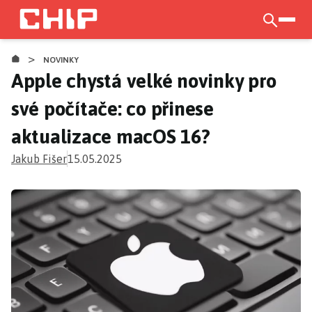
Přejít
k
otevří
hlavnímu
>
obsahu
NOVINKY
Apple chystá velké novinky pro
své počítače: co přinese
aktualizace macOS 16?
Jakub Fišer
15.05.2025