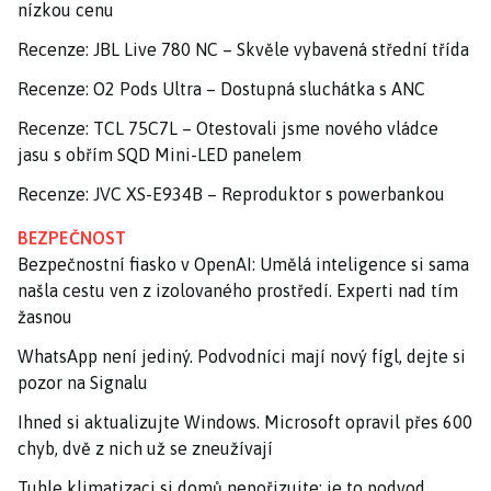
nízkou cenu
Recenze: JBL Live 780 NC – Skvěle vybavená střední třída
Recenze: O2 Pods Ultra – Dostupná sluchátka s ANC
Recenze: TCL 75C7L – Otestovali jsme nového vládce
jasu s obřím SQD Mini-LED panelem
Recenze: JVC XS-E934B – Reproduktor s powerbankou
BEZPEČNOST
Bezpečnostní fiasko v OpenAI: Umělá inteligence si sama
našla cestu ven z izolovaného prostředí. Experti nad tím
žasnou
WhatsApp není jediný. Podvodníci mají nový fígl, dejte si
pozor na Signalu
Ihned si aktualizujte Windows. Microsoft opravil přes 600
chyb, dvě z nich už se zneužívají
Tuhle klimatizaci si domů nepořizujte: je to podvod,