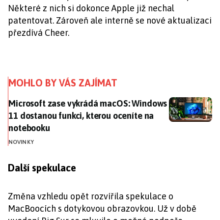
Některé z nich si dokonce Apple již nechal
patentovat. Zároveň ale interně se nové aktualizaci
přezdívá Cheer.
MOHLO BY VÁS ZAJÍMAT
Microsoft zase vykrádá macOS: Windows 11 dostanou 
Microsoft zase vykrádá macOS: Windows
11 dostanou funkci, kterou oceníte na
notebooku
NOVINKY
Další spekulace
Změna vzhledu opět rozvířila spekulace o
MacBoocích s dotykovou obrazovkou. Už v době