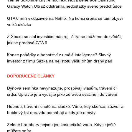
Téměř dokonalé chytré hodinky. Nová generace Samsung
Galaxy Watch Ultra2 odstranila nedostatky svého předchůdce
GTA 6 míří exkluzivně na Netflix. Na konci srpna se tam objeví
velká ukázka
Z Xboxu se stal investiční nástroj. Zítra se můžeme dozvědět,
jak se prodává GTA 6
Konec pohádky o bohatství z umělé inteligence? Slavný
investor z filmu Sázka na nejistotu věští trhům drsný pád
DOPORUČENÉ ČLÁNKY
Dýňová semínka nevyhazujte, prospívají vlasům, trávení či
srdci. Upravte je a využijte jako zdravou svačinu i do vaření
Hubnutí, trávení i chutě na sladké. Víme, kdy skořice, zázvor a
bobkový list opravdu pomáhají a kdy jde o mýty
Zelené brambory nejsou jen kosmetická vada. Kdy je ještě
můžete sníst