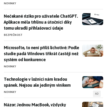
NOVINKY
Bezpečnostní prvky macOS
Nečekané riziko pro uživatele ChatGPT. Aplikace měla 
Nečekané riziko pro uživatele ChatGPT.
macOS je často vnímán jako bezpečnější než jiné
Aplikace měla trhlinu a útočníci díky
operační systémy díky své uzavřenosti. Přestože se občas
tomu ukradli přihlašovací údaje
objeví bezpečnostní výzvy, jako je nedávná zranitelnost v
aplikaci
Mail
, Apple neustále pracuje na zlepšení ochrany
BEZPEČNOST
uživatelů před kybernetickými hrozbami.
Microsofte, to není příliš lichotivé: Podle studie pad
Microsofte, to není příliš lichotivé: Podle
Tipy a trendy
studie padá Windows třikrát častěji než
systém od konkurence
Jak digitálně podepsat dokument
přímo na vašem
Macu
NOVINKY
Pozor na bezpečnost:
Zranitelnost v aplikaci Mail na
macOS
Technologie v ložnici nám kradou spánek. Nejsou ale
Technologie v ložnici nám kradou
Hackeři a macOS:
Když chyba v Microsoftu ohrozí váš
spánek. Nejsou ale jediným viníkem
Mac
NOVINKY
AD
Názor: Jednou MacBook, vždycky MacBook? Tady je d
Názor: Jednou MacBook, vždycky