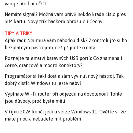
varuje před ní i ČOI
Nemáte signál? Možná vám právě někdo krade číslo přes
SIM kartu. Nový trik hackerů ohrožuje i Čechy
TIPY A TRIKY
Ajťák radí: Neumírá vám náhodou disk? Zkontrolujte si ho
bezplatným nástrojem, než přijdete o data
Poznejte tajemství barevných USB portů: Co znamenají
černé, oranžové a modré konektory?
Programátor si řekl dost a sám vyvinul nový nástroj. Tak
dobrý čistič Windows tu ještě nebyl
Vypínáte Wi-Fi router při odjezdu na dovolenou? Tohle
jsou důvody, proč byste měli
V říjnu 2026 končí jedna verze Windows 11. Ověřte si, že
máte jinou a nebudete mít problém