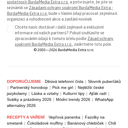
společnosti BurdaMedia Extra s.r.o.
a potvrzujete, že jste se
seznámili se
Zásadami ochrany soukromí BurdaMedia Extra -
BurdaMedia Extra s.r.o.
bude s Vašimi údaji pracovat zejména k
organizaci a vyhodnocení akce a zasílání novinek.
Chcete navíc dostávat i další zajímavé a exkluzivní
informace od našich partnerů? Pokud souhlasíte se
zpracováním údajů k tomuto účelu podle
Zásad ochrany
soukromí BurdaMedia Extra s.r.o.
, zaškrtněte toto pole.
© 2003—2026 BurdaMedia Extra s.r.o.
DOPORUČUJEME
Děsivá telefonní čísla
|
Slovník puberťáků
|
Partnerský horoskop
|
Pick me girl
|
Nejtěžší české
jazykolamy
|
Láska a vztahy
|
Kulturní tipy
|
Ajťák radí
|
Svátky a prázdniny 2026
|
Módní trendy 2026
|
WhatsApp
alternativy 2026
RECEPTY A VAŘENÍ
Vepřová panenka
|
Fazolky na
smetaně
|
Čokoládové muffiny
|
Banánový chlebíček
|
Chili