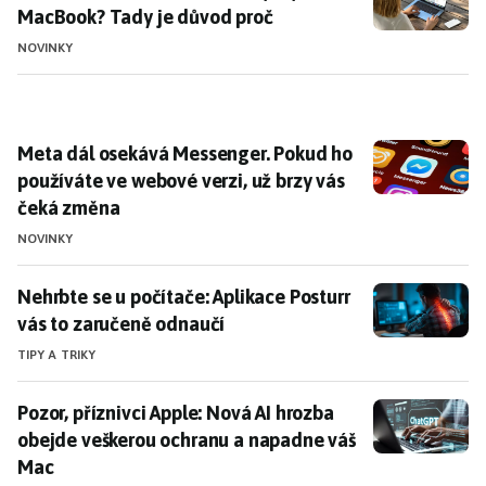
MacBook? Tady je důvod proč
NOVINKY
Meta dál osekává Messenger. Pokud ho používáte ve 
Meta dál osekává Messenger. Pokud ho
používáte ve webové verzi, už brzy vás
čeká změna
NOVINKY
Nehrbte se u počítače: Aplikace Posturr vás to zaruč
Nehrbte se u počítače: Aplikace Posturr
vás to zaručeně odnaučí
TIPY A TRIKY
Pozor, příznivci Apple: Nová AI hrozba obejde vešker
Pozor, příznivci Apple: Nová AI hrozba
obejde veškerou ochranu a napadne váš
Mac