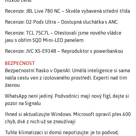
nízkou cenu
Recenze: JBL Live 780 NC – Skvěle vybavená střední třída
Recenze: O2 Pods Ultra – Dostupná sluchátka s ANC
Recenze: TCL 75C7L – Otestovali jsme nového vládce
jasu s obřím SQD Mini-LED panelem
Recenze: JVC XS-E934B – Reproduktor s powerbankou
BEZPEČNOST
Bezpečnostní fiasko v OpenAI: Umělá inteligence si sama
našla cestu ven z izolovaného prostředí. Experti nad tím
žasnou
WhatsApp není jediný. Podvodníci mají nový fígl, dejte si
pozor na Signalu
Ihned si aktualizujte Windows. Microsoft opravil přes 600
chyb, dvě z nich už se zneužívají
Tuhle klimatizaci si domů nepořizujte: je to podvod,