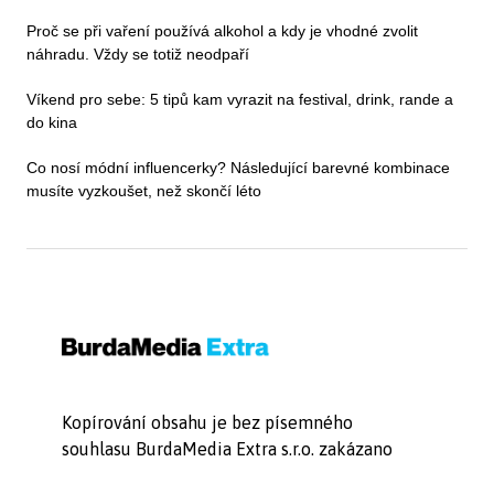
Proč se při vaření používá alkohol a kdy je vhodné zvolit
náhradu. Vždy se totiž neodpaří
Víkend pro sebe: 5 tipů kam vyrazit na festival, drink, rande a
do kina
Co nosí módní influencerky? Následující barevné kombinace
musíte vyzkoušet, než skončí léto
Kopírování obsahu je bez písemného
souhlasu BurdaMedia Extra s.r.o. zakázano