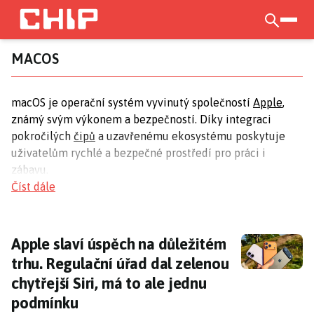
Přejít
k
otevří
hlavnímu
MACOS
obsahu
macOS je operační systém vyvinutý společností
Apple
,
známý svým výkonem a bezpečností. Díky integraci
pokročilých
čipů
a uzavřenému ekosystému poskytuje
uživatelům rychlé a bezpečné prostředí pro práci i
zábavu.
Číst dále
Výkon nových čipů M4
Nové čipy M4 od Apple přinášejí výrazné zvýšení výkonu
Apple slaví úspěch na důležitém trhu. Regul
Apple slaví úspěch na důležitém
pro zařízení jako
MacBook Air
a MacBook Pro. Díky
trhu. Regulační úřad dal zelenou
těmto čipům se zařízení stávají jedněmi z
chytřejší Siri, má to ale jednu
nejvýkonnějších na trhu, což potvrzuje i MacBook Pro,
který je považován za extrémně výkonný notebook.
podmínku