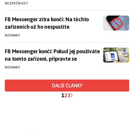
BEZPEČNOST
FB Messenger zítra končí: Na těchto zařízeních už ho 
FB Messenger zítra končí: Na těchto
zařízeních už ho nespustíte
NOVINKY
FB Messenger končí: Pokud jej používáte na tomto zaří
FB Messenger končí: Pokud jej používáte
na tomto zařízení, připravte se
NOVINKY
DALŠÍ ČLÁNKY
1
2
3