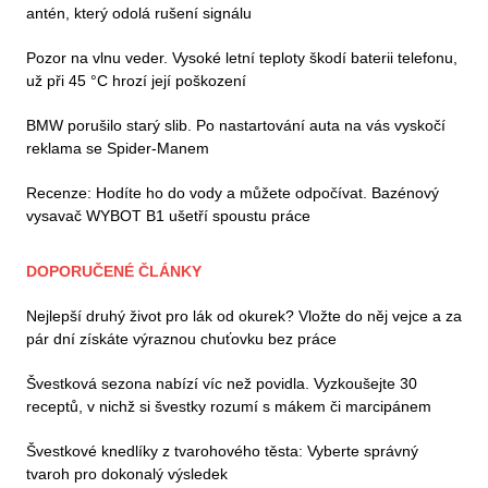
antén, který odolá rušení signálu
Pozor na vlnu veder. Vysoké letní teploty škodí baterii telefonu,
už při 45 °C hrozí její poškození
BMW porušilo starý slib. Po nastartování auta na vás vyskočí
reklama se Spider-Manem
Recenze: Hodíte ho do vody a můžete odpočívat. Bazénový
vysavač WYBOT B1 ušetří spoustu práce
DOPORUČENÉ ČLÁNKY
Nejlepší druhý život pro lák od okurek? Vložte do něj vejce a za
pár dní získáte výraznou chuťovku bez práce
Švestková sezona nabízí víc než povidla. Vyzkoušejte 30
receptů, v nichž si švestky rozumí s mákem či marcipánem
Švestkové knedlíky z tvarohového těsta: Vyberte správný
tvaroh pro dokonalý výsledek