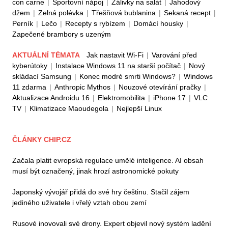
con carne
|
Sportovní nápoj
|
Zálivky na salát
|
Jahodový
džem
|
Zelná polévka
|
Třešňová bublanina
|
Sekaná recept
|
Perník
|
Lečo
|
Recepty s rybízem
|
Domácí housky
|
Zapečené brambory s uzeným
AKTUÁLNÍ TÉMATA
Jak nastavit Wi-Fi
|
Varování před
kyberútoky
|
Instalace Windows 11 na starší počítač
|
Nový
skládací Samsung
|
Konec modré smrti Windows?
|
Windows
11 zdarma
|
Anthropic Mythos
|
Nouzové otevírání pračky
|
Aktualizace Androidu 16
|
Elektromobilita
|
iPhone 17
|
VLC
TV
|
Klimatizace Maoudegola
|
Nejlepší Linux
ČLÁNKY CHIP.CZ
Začala platit evropská regulace umělé inteligence. AI obsah
musí být označený, jinak hrozí astronomické pokuty
Japonský vývojář přidá do své hry češtinu. Stačil zájem
jediného uživatele i vřelý vztah obou zemí
Rusové inovovali své drony. Expert objevil nový systém ladění