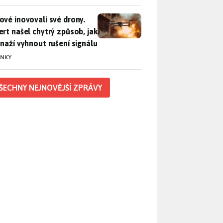
vé inovovali své drony. Expert našel chytrý způsob, jak se sna
ové inovovali své drony.
ert našel chytrý způsob, jak
snaží vyhnout rušení signálu
INKY
ŠECHNY NEJNOVĚJŠÍ ZPRÁVY