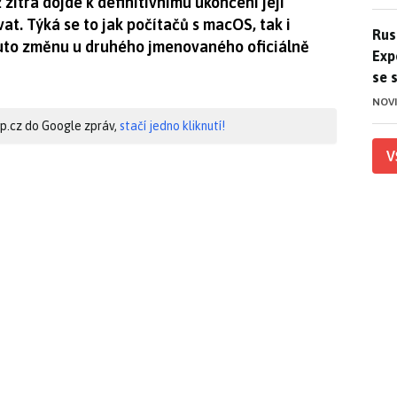
zítra dojde k definitivnímu ukončení její
t. Týká se to jak počítačů s macOS, tak i
Ruso
Rus
uto změnu u druhého jmenovaného oficiálně
Exp
se 
NOV
hip.cz do Google zpráv,
stačí jedno kliknutí!
V