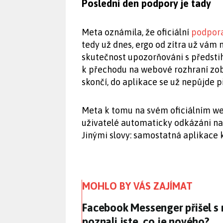
Poslední den podpory je tady
Meta oznámila, že oficiální
podpora
tedy už dnes, ergo od zítra už vám 
skutečnost upozorňováni s předstih
k přechodu na webové rozhraní zobr
skončí, do aplikace se už nepůjde př
Meta k tomu na svém oficiálním we
uživatelé automaticky odkázáni na
Jinými slovy: samostatná aplikace 
MOHLO BY VÁS ZAJÍMAT
Facebook Messenger přišel s
Facebook Messenger přišel s
poznali jste, co je nového?