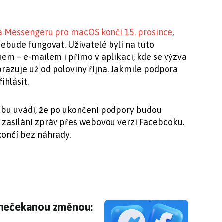
 Messengeru pro macOS končí 15. prosince
,
nebude fungovat. Uživatelé byli na tuto
em – e-mailem i přímo v aplikaci, kde se výzva
azuje už od poloviny října. Jakmile podpora
ihlásit.
bu uvádí, že po ukončení podpory budou
 zasílání zpráv přes webovou verzi Facebooku.
končí bez náhrady.
 nečekanou změnou: poznali jste, co je nového
 nečekanou změnou: