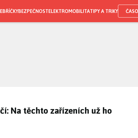
EBŘÍČKY
BEZPEČNOST
ELEKTROMOBILITA
TIPY A TRIKY
ČASO
čí: Na těchto zařízeních už ho