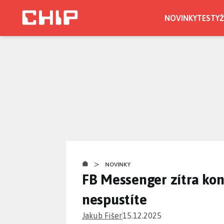
Přejít
k
NOVINKY
TESTY
Ž
hlavnímu
obsahu
>
NOVINKY
FB Messenger zítra kon
nespustíte
Jakub Fišer
15.12.2025