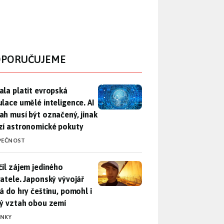
PORUČUJEME
ala platit evropská regulace umělé inteligence. AI obsah musí
ala platit evropská
ulace umělé inteligence. AI
ah musí být označený, jinak
zí astronomické pokuty
PEČNOST
il zájem jediného uživatele. Japonský vývojář přidá do hry češ
čil zájem jediného
vatele. Japonský vývojář
dá do hry češtinu, pomohl i
lý vztah obou zemí
INKY