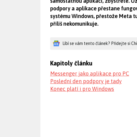
samostatnou aplikaci, zbystřete. Už 
podpory a aplikace přestane fungova
systému Windows, přestože Meta t
příliš nekomunikuje.
Líbí se vám tento článek? Přidejte si C
Kapitoly článku
Messenger jako aplikace pro PC
Poslední den podpory je tady
Konec platí i pro Windows