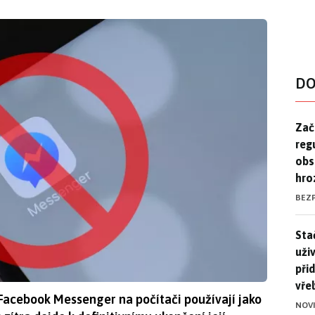
DO
Zač
Zač
reg
obs
hro
BEZ
Stač
Sta
uži
při
vře
 Facebook Messenger na počítači používají jako
NOV