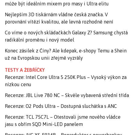
může být ideálním mixem pro masy i Ultra elitu
Nejlepším 3D tiskárnám vládne česká značka. V
porovnání vítězí kvalitou, ale levná rozhodně není
Co víme o nových skládačkách Galaxy Z? Samsung chystá
radikální proměnu i nový model
Konec zásilek z Číny? Ale kdepak, e-shopy Temu a Shein
už na Evropskou unii zřejmě vyzrály
TESTY A ŽEBŘÍČKY
Recenze: Intel Core Ultra 5 250K Plus – Vysoký výkon za
nízkou cenu
Recenze: JBL Live 780 NC – Skvěle vybavená střední třída
Recenze: O2 Pods Ultra – Dostupná sluchátka s ANC
Recenze: TCL 75C7L – Otestovali jsme nového vládce
jasu s obřím SQD Mini-LED panelem
Recenze: JVC XS-E934B – Reproduktor s powerbankou