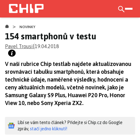
Přejít
k
otevří
hlavnímu
>
obsahu
NOVINKY
154 smartphonů v testu
Pavel Trousil
19.04.2018
V naší rubrice Chip testlab najdete aktualizovanou
srovnávací tabulku smartphonů, která obsahuje
technické údaje, naměřené výsledky, hodnocení a
ceny aktuálních modelů, včetně novinek, jako je
Samsung Galaxy S9 Plus, Huawei P20 Pro, Honor
View 10, nebo Sony Xperia ZX2.
Líbí se vám tento článek? Přidejte si Chip.cz do Google
zpráv,
stačí jedno kliknutí!