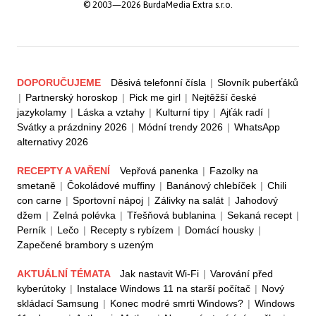
© 2003—2026 BurdaMedia Extra s.r.o.
DOPORUČUJEME
Děsivá telefonní čísla
|
Slovník puberťáků
|
Partnerský horoskop
|
Pick me girl
|
Nejtěžší české
jazykolamy
|
Láska a vztahy
|
Kulturní tipy
|
Ajťák radí
|
Svátky a prázdniny 2026
|
Módní trendy 2026
|
WhatsApp
alternativy 2026
RECEPTY A VAŘENÍ
Vepřová panenka
|
Fazolky na
smetaně
|
Čokoládové muffiny
|
Banánový chlebíček
|
Chili
con carne
|
Sportovní nápoj
|
Zálivky na salát
|
Jahodový
džem
|
Zelná polévka
|
Třešňová bublanina
|
Sekaná recept
|
Perník
|
Lečo
|
Recepty s rybízem
|
Domácí housky
|
Zapečené brambory s uzeným
AKTUÁLNÍ TÉMATA
Jak nastavit Wi-Fi
|
Varování před
kyberútoky
|
Instalace Windows 11 na starší počítač
|
Nový
skládací Samsung
|
Konec modré smrti Windows?
|
Windows