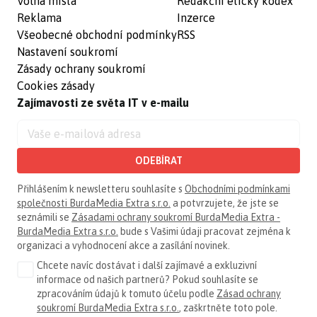
Volná místa
Redakční etický kodex
Reklama
Inzerce
Všeobecné obchodní podmínky
RSS
Nastavení soukromí
Zásady ochrany soukromí
Cookies zásady
Zajímavosti ze světa IT v e-mailu
ODEBÍRAT
Přihlášením k newsletteru souhlasíte s
Obchodními podmínkami
společnosti BurdaMedia Extra s.r.o.
a potvrzujete, že jste se
seznámili se
Zásadami ochrany soukromí BurdaMedia Extra -
BurdaMedia Extra s.r.o.
bude s Vašimi údaji pracovat zejména k
organizaci a vyhodnocení akce a zasílání novinek.
Chcete navíc dostávat i další zajímavé a exkluzivní
informace od našich partnerů? Pokud souhlasíte se
zpracováním údajů k tomuto účelu podle
Zásad ochrany
soukromí BurdaMedia Extra s.r.o.
, zaškrtněte toto pole.