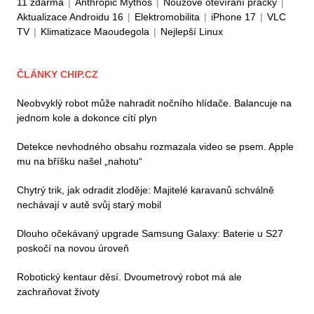
11 zdarma
|
Anthropic Mythos
|
Nouzové otevírání pračky
|
Aktualizace Androidu 16
|
Elektromobilita
|
iPhone 17
|
VLC
TV
|
Klimatizace Maoudegola
|
Nejlepší Linux
ČLÁNKY CHIP.CZ
Neobvyklý robot může nahradit nočního hlídače. Balancuje na
jednom kole a dokonce cítí plyn
Detekce nevhodného obsahu rozmazala video se psem. Apple
mu na bříšku našel „nahotu“
Chytrý trik, jak odradit zloděje: Majitelé karavanů schválně
nechávají v autě svůj starý mobil
Dlouho očekávaný upgrade Samsung Galaxy: Baterie u S27
poskočí na novou úroveň
Robotický kentaur děsí. Dvoumetrový robot má ale
zachraňovat životy