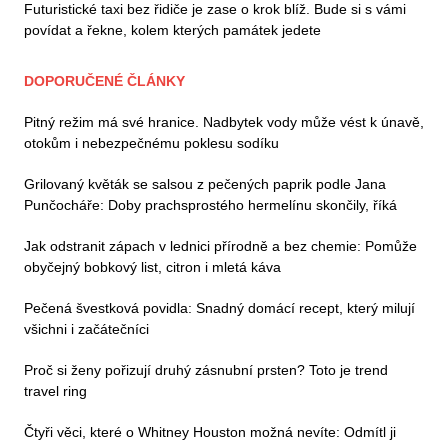
Futuristické taxi bez řidiče je zase o krok blíž. Bude si s vámi
povídat a řekne, kolem kterých památek jedete
DOPORUČENÉ ČLÁNKY
Pitný režim má své hranice. Nadbytek vody může vést k únavě,
otokům i nebezpečnému poklesu sodíku
Grilovaný květák se salsou z pečených paprik podle Jana
Punčocháře: Doby prachsprostého hermelínu skončily, říká
Jak odstranit zápach v lednici přírodně a bez chemie: Pomůže
obyčejný bobkový list, citron i mletá káva
Pečená švestková povidla: Snadný domácí recept, který milují
všichni i začátečníci
Proč si ženy pořizují druhý zásnubní prsten? Toto je trend
travel ring
Čtyři věci, které o Whitney Houston možná nevíte: Odmítl ji