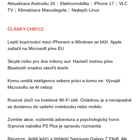
Aktualizace Androidu 16
|
Elektromobilita
|
iPhone 17
|
VLC
TV
|
Klimatizace Maoudegola
|
Nejlepší Linux
ČLÁNKY CHIP.CZ
Lepší kopírování mezi iPhonem a Windows se blíží. Apple
zatlačil na Microsoft přes EU
Skryté riziko pro dva miliony aut: Hackeři mohou přes
Bluetooth snadno otevřít dveře
Komu umělá inteligence sebere práci a komu ne: Vývojář
Microsoftu se AI nebojí
Rusové útočí na hotelové Wi-Fi sítě. Ovládnou je a nenápadně
se dostanou do vašeho notebooku nebo mobilu
Zombie akce, roztomilá adventura a psychologický horor.
Srpnová nabídka PS Plus je opravdu rozmanitá
Recenze: Ještě lehčí a štíhlejší Samsung Galaxy Z Flip8. Ale