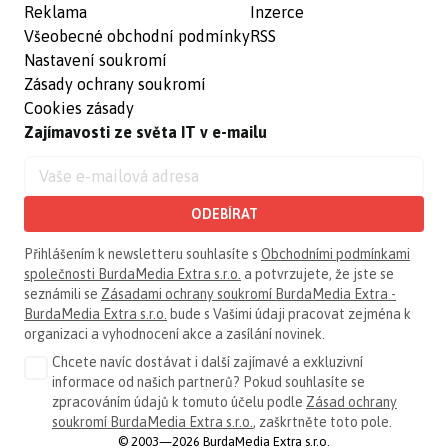
Reklama
Inzerce
Všeobecné obchodní podmínky
RSS
Nastavení soukromí
Zásady ochrany soukromí
Cookies zásady
Zajímavosti ze světa IT v e-mailu
ODEBÍRAT
Přihlášením k newsletteru souhlasíte s
Obchodními podmínkami
společnosti BurdaMedia Extra s.r.o.
a potvrzujete, že jste se
seznámili se
Zásadami ochrany soukromí BurdaMedia Extra -
BurdaMedia Extra s.r.o.
bude s Vašimi údaji pracovat zejména k
organizaci a vyhodnocení akce a zasílání novinek.
Chcete navíc dostávat i další zajímavé a exkluzivní
informace od našich partnerů? Pokud souhlasíte se
zpracováním údajů k tomuto účelu podle
Zásad ochrany
soukromí BurdaMedia Extra s.r.o.
, zaškrtněte toto pole.
© 2003—2026 BurdaMedia Extra s.r.o.