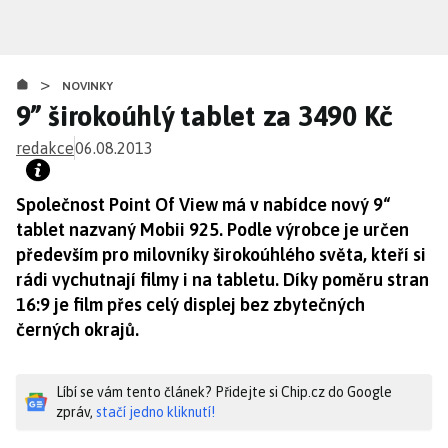
Přejít
k
hlavnímu
>
obsahu
NOVINKY
9” širokoúhlý tablet za 3490 Kč
redakce
06.08.2013
Společnost Point Of View má v nabídce nový 9“
tablet nazvaný Mobii 925. Podle výrobce je určen
především pro milovníky širokoúhlého světa, kteří si
rádi vychutnají filmy i na tabletu. Díky poměru stran
16:9 je film přes celý displej bez zbytečných
černých okrajů.
Líbí se vám tento článek? Přidejte si Chip.cz do Google
zpráv,
stačí jedno kliknutí!