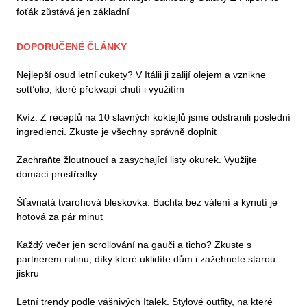
foťák zůstává jen základní
DOPORUČENÉ ČLÁNKY
Nejlepší osud letní cukety? V Itálii ji zalijí olejem a vznikne
sott’olio, které překvapí chutí i využitím
Kvíz: Z receptů na 10 slavných koktejlů jsme odstranili poslední
ingredienci. Zkuste je všechny správně doplnit
Zachraňte žloutnoucí a zasychající listy okurek. Využijte
domácí prostředky
Šťavnatá tvarohová bleskovka: Buchta bez válení a kynutí je
hotová za pár minut
Každý večer jen scrollování na gauči a ticho? Zkuste s
partnerem rutinu, díky které uklidíte dům i zažehnete starou
jiskru
Letní trendy podle vášnivých Italek. Stylové outfity, na které