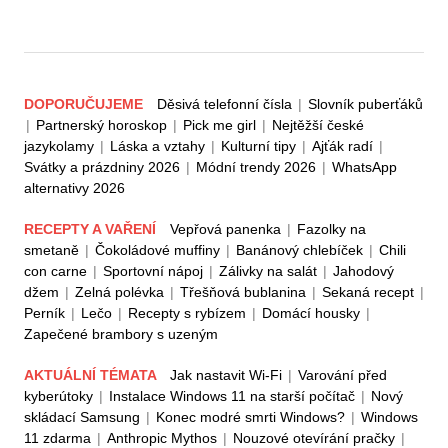
DOPORUČUJEME
Děsivá telefonní čísla
|
Slovník puberťáků
|
Partnerský horoskop
|
Pick me girl
|
Nejtěžší české
jazykolamy
|
Láska a vztahy
|
Kulturní tipy
|
Ajťák radí
|
Svátky a prázdniny 2026
|
Módní trendy 2026
|
WhatsApp
alternativy 2026
RECEPTY A VAŘENÍ
Vepřová panenka
|
Fazolky na
smetaně
|
Čokoládové muffiny
|
Banánový chlebíček
|
Chili
con carne
|
Sportovní nápoj
|
Zálivky na salát
|
Jahodový
džem
|
Zelná polévka
|
Třešňová bublanina
|
Sekaná recept
|
Perník
|
Lečo
|
Recepty s rybízem
|
Domácí housky
|
Zapečené brambory s uzeným
AKTUÁLNÍ TÉMATA
Jak nastavit Wi-Fi
|
Varování před
kyberútoky
|
Instalace Windows 11 na starší počítač
|
Nový
skládací Samsung
|
Konec modré smrti Windows?
|
Windows
11 zdarma
|
Anthropic Mythos
|
Nouzové otevírání pračky
|