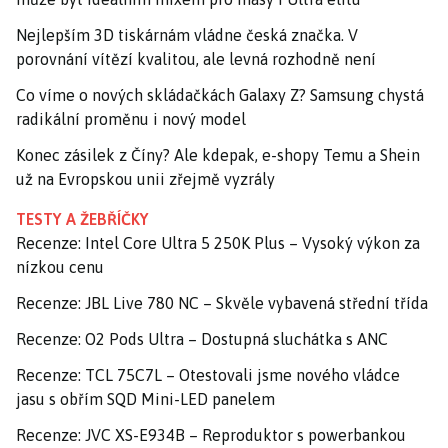
Nejlepším 3D tiskárnám vládne česká značka. V
porovnání vítězí kvalitou, ale levná rozhodně není
Co víme o nových skládačkách Galaxy Z? Samsung chystá
radikální proměnu i nový model
Konec zásilek z Číny? Ale kdepak, e-shopy Temu a Shein
už na Evropskou unii zřejmě vyzrály
TESTY A ŽEBŘÍČKY
Recenze: Intel Core Ultra 5 250K Plus – Vysoký výkon za
nízkou cenu
Recenze: JBL Live 780 NC – Skvěle vybavená střední třída
Recenze: O2 Pods Ultra – Dostupná sluchátka s ANC
Recenze: TCL 75C7L – Otestovali jsme nového vládce
jasu s obřím SQD Mini-LED panelem
Recenze: JVC XS-E934B – Reproduktor s powerbankou