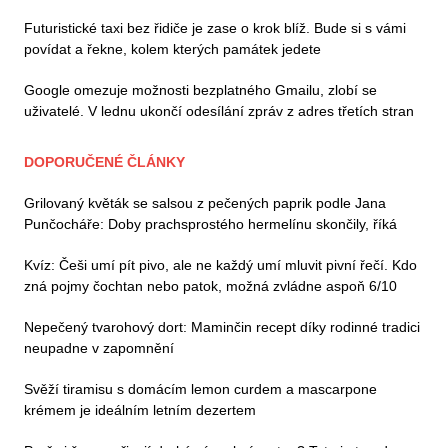
Futuristické taxi bez řidiče je zase o krok blíž. Bude si s vámi
povídat a řekne, kolem kterých památek jedete
Google omezuje možnosti bezplatného Gmailu, zlobí se
uživatelé. V lednu ukončí odesílání zpráv z adres třetích stran
DOPORUČENÉ ČLÁNKY
Grilovaný květák se salsou z pečených paprik podle Jana
Punčocháře: Doby prachsprostého hermelínu skončily, říká
Kvíz: Češi umí pít pivo, ale ne každý umí mluvit pivní řečí. Kdo
zná pojmy čochtan nebo patok, možná zvládne aspoň 6/10
Nepečený tvarohový dort: Maminčin recept díky rodinné tradici
neupadne v zapomnění
Svěží tiramisu s domácím lemon curdem a mascarpone
krémem je ideálním letním dezertem