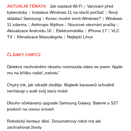
AKTUÁLNÍ TÉMATA
Jak nastavit Wi-Fi
|
Varování před
kyberútoky
|
Instalace Windows 11 na starší počítač
|
Nový
skládací Samsung
|
Konec modré smrti Windows?
|
Windows
11 zdarma
|
Anthropic Mythos
|
Nouzové otevírání pračky
|
Aktualizace Androidu 16
|
Elektromobilita
|
iPhone 17
|
VLC
TV
|
Klimatizace Maoudegola
|
Nejlepší Linux
ČLÁNKY CHIP.CZ
Detekce nevhodného obsahu rozmazala video se psem. Apple
mu na bříšku našel „nahotu“
Chytrý trik, jak odradit zloděje: Majitelé karavanů schválně
nechávají v autě svůj starý mobil
Dlouho očekávaný upgrade Samsung Galaxy: Baterie u S27
poskočí na novou úroveň
Robotický kentaur děsí. Dvoumetrový robot má ale
zachraňovat životy