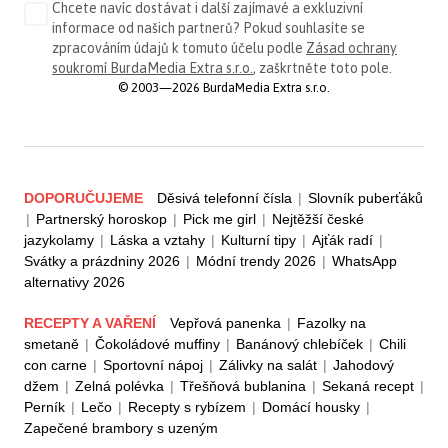
Chcete navíc dostávat i další zajímavé a exkluzivní
informace od našich partnerů? Pokud souhlasíte se
zpracováním údajů k tomuto účelu podle
Zásad ochrany
soukromí BurdaMedia Extra s.r.o.
, zaškrtněte toto pole.
© 2003—2026 BurdaMedia Extra s.r.o.
DOPORUČUJEME
Děsivá telefonní čísla
|
Slovník puberťáků
|
Partnerský horoskop
|
Pick me girl
|
Nejtěžší české
jazykolamy
|
Láska a vztahy
|
Kulturní tipy
|
Ajťák radí
|
Svátky a prázdniny 2026
|
Módní trendy 2026
|
WhatsApp
alternativy 2026
RECEPTY A VAŘENÍ
Vepřová panenka
|
Fazolky na
smetaně
|
Čokoládové muffiny
|
Banánový chlebíček
|
Chili
con carne
|
Sportovní nápoj
|
Zálivky na salát
|
Jahodový
džem
|
Zelná polévka
|
Třešňová bublanina
|
Sekaná recept
|
Perník
|
Lečo
|
Recepty s rybízem
|
Domácí housky
|
Zapečené brambory s uzeným