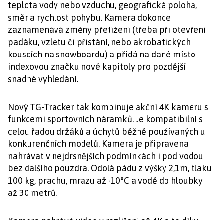
teplota vody nebo vzduchu, geografická poloha,
směr a rychlost pohybu. Kamera dokonce
zaznamenává změny přetížení (třeba při otevření
padáku, vzletu či přistání, nebo akrobatických
kouscích na snowboardu) a přidá na dané místo
indexovou značku nové kapitoly pro pozdější
snadné vyhledání.
Nový TG-Tracker tak kombinuje akční 4K kameru s
funkcemi sportovních náramků. Je kompatibilní s
celou řadou držáků a úchytů běžně používaných u
konkurenčních modelů. Kamera je připravena
nahrávat v nejdrsnějších podmínkách i pod vodou
bez dalšího pouzdra. Odolá pádu z výšky 2,1m, tlaku
100 kg, prachu, mrazu až -10°C a vodě do hloubky
až 30 metrů.