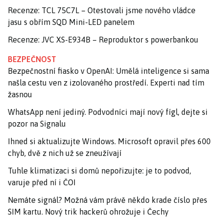
Recenze: TCL 75C7L – Otestovali jsme nového vládce
jasu s obřím SQD Mini-LED panelem
Recenze: JVC XS-E934B – Reproduktor s powerbankou
BEZPEČNOST
Bezpečnostní fiasko v OpenAI: Umělá inteligence si sama
našla cestu ven z izolovaného prostředí. Experti nad tím
žasnou
WhatsApp není jediný. Podvodníci mají nový fígl, dejte si
pozor na Signalu
Ihned si aktualizujte Windows. Microsoft opravil přes 600
chyb, dvě z nich už se zneužívají
Tuhle klimatizaci si domů nepořizujte: je to podvod,
varuje před ní i ČOI
Nemáte signál? Možná vám právě někdo krade číslo přes
SIM kartu. Nový trik hackerů ohrožuje i Čechy