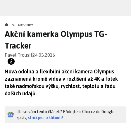
Přejít
k
hlavnímu
>
obsahu
NOVINKY
Akční kamerka Olympus TG-
Tracker
Pavel Trousil
24.05.2016
Nová odolná a flexibilní akční kamera Olympus
zaznamená kromě videa v rozlišení až 4K a fotek
také nadmořskou výšku, rychlost, teplotu a řadu
dalších údajů.
Líbí se vám tento článek? Přidejte si Chip.cz do Google
zpráv,
stačí jedno kliknutí!