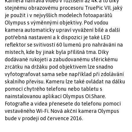
Kamera nahrává video v rozlišení až 4K a to díky
stejnému obrazovému procesoru TruePic VII, jaký
je použit i v nejvyšších modelech fotoaparátů
Olympus s výměnnými objektivy. Pod vodou
kamera automaticky upraví vyvážení bílé a další
potřebná nastavení a k dispozici je také LED
reflektor se svítivostí 60 lumenů pro nahrávání na
místech, kde by jinak byla přílišná tma. Díky
dodávané rukojeti a zabudovanému sférickému
zrcátku na držáku pod objektivem lze snadno
vyfotografovat sama sebe například při zdolávání
skalního převisu. Kameru lze také ovládat na dálku
pomocí chytrého telefonu nebo tabletu s
nainstalovanou aplikací Olympus OI.Share.
Fotografie a videa přenesete do telefonu pomocí
vestavěného Wi-Fi. Nová akční kamera Olympus
bude v prodeji od července 2016.