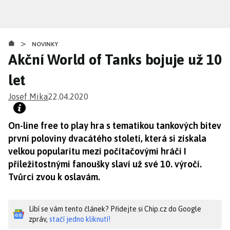
Přejít
k
hlavnímu
>
obsahu
NOVINKY
Akční World of Tanks bojuje už 10
let
Josef Mika
22.04.2020
On-line free to play hra s tematikou tankových bitev
první poloviny dvacátého století, která si získala
velkou popularitu mezi počítačovými hráči I
příležitostnými fanoušky slaví už své 10. výročí.
Tvůrci zvou k oslavám.
Líbí se vám tento článek? Přidejte si Chip.cz do Google
zpráv,
stačí jedno kliknutí!