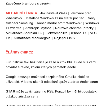
Zapečené brambory s uzeným
AKTUÁLNÍ TÉMATA
Jak nastavit Wi-Fi
|
Varování před
kyberútoky
|
Instalace Windows 11 na starší počítač
|
Nový
skládací Samsung
|
Konec modré smrti Windows?
|
Windows
11 zdarma
|
Anthropic Mythos
|
Nouzové otevírání pračky
|
Aktualizace Androidu 16
|
Elektromobilita
|
iPhone 17
|
VLC
TV
|
Klimatizace Maoudegola
|
Nejlepší Linux
ČLÁNKY CHIP.CZ
Futuristické taxi bez řidiče je zase o krok blíž. Bude si s vámi
povídat a řekne, kolem kterých památek jedete
Google omezuje možnosti bezplatného Gmailu, zlobí se
uživatelé. V lednu ukončí odesílání zpráv z adres třetích stran
GTA 6 může zvýšit zájem o PS5. Konzolí by měl být dostatek,
otázkou zůstává cena
Vydělal na AI, teď střeží přírodu. Šéf OpenAI poslal přes 100