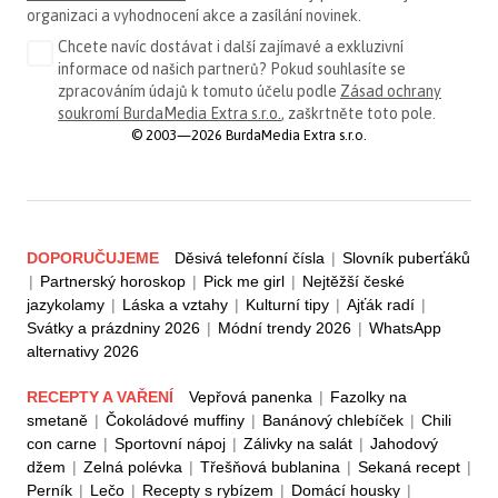
organizaci a vyhodnocení akce a zasílání novinek.
Chcete navíc dostávat i další zajímavé a exkluzivní
informace od našich partnerů? Pokud souhlasíte se
zpracováním údajů k tomuto účelu podle
Zásad ochrany
soukromí BurdaMedia Extra s.r.o.
, zaškrtněte toto pole.
© 2003—2026 BurdaMedia Extra s.r.o.
DOPORUČUJEME
Děsivá telefonní čísla
|
Slovník puberťáků
|
Partnerský horoskop
|
Pick me girl
|
Nejtěžší české
jazykolamy
|
Láska a vztahy
|
Kulturní tipy
|
Ajťák radí
|
Svátky a prázdniny 2026
|
Módní trendy 2026
|
WhatsApp
alternativy 2026
RECEPTY A VAŘENÍ
Vepřová panenka
|
Fazolky na
smetaně
|
Čokoládové muffiny
|
Banánový chlebíček
|
Chili
con carne
|
Sportovní nápoj
|
Zálivky na salát
|
Jahodový
džem
|
Zelná polévka
|
Třešňová bublanina
|
Sekaná recept
|
Perník
|
Lečo
|
Recepty s rybízem
|
Domácí housky
|