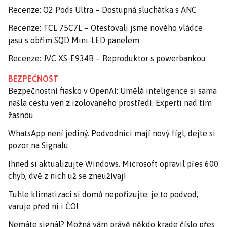
Recenze: O2 Pods Ultra – Dostupná sluchátka s ANC
Recenze: TCL 75C7L – Otestovali jsme nového vládce
jasu s obřím SQD Mini-LED panelem
Recenze: JVC XS-E934B – Reproduktor s powerbankou
BEZPEČNOST
Bezpečnostní fiasko v OpenAI: Umělá inteligence si sama
našla cestu ven z izolovaného prostředí. Experti nad tím
žasnou
WhatsApp není jediný. Podvodníci mají nový fígl, dejte si
pozor na Signalu
Ihned si aktualizujte Windows. Microsoft opravil přes 600
chyb, dvě z nich už se zneužívají
Tuhle klimatizaci si domů nepořizujte: je to podvod,
varuje před ní i ČOI
Nemáte signál? Možná vám právě někdo krade číslo přes