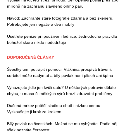
milionů na záchranu slavného orlího páru
Návod: Zachraňte staré fotografie zdarma a bez skeneru.
Potřebujete jen negativ a dva mobily
Ušetřete peníze při používání lednice. Jednoduchá pravidla
bohužel skoro nikdo nedodržuje
DOPORUČENÉ ČLÁNKY
Švestky umí potrápit i pomoci. Vláknina prospívá trávení,
sorbitol může nadýmat a bílý povlak není plíseň ani špína
Vyhazujete jídlo jen kvůli datu? U některých potravin děláte
chybu, u masa či měkkých sýrů hrozí zdravotní problémy
Dušená mrkev potěší sladkou chutí i nízkou cenou.
Vyzkoušejte ji krok za krokem
Bílý povlak na švestkách: Možná se mu vyhýbáte. Podle něj
však poznáte čerstvost