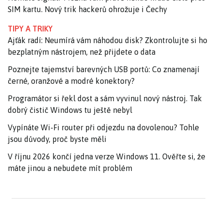
SIM kartu. Nový trik hackerů ohrožuje i Čechy
TIPY A TRIKY
Ajťák radí: Neumírá vám náhodou disk? Zkontrolujte si ho
bezplatným nástrojem, než přijdete o data
Poznejte tajemství barevných USB portů: Co znamenají
černé, oranžové a modré konektory?
Programátor si řekl dost a sám vyvinul nový nástroj. Tak
dobrý čistič Windows tu ještě nebyl
Vypínáte Wi-Fi router při odjezdu na dovolenou? Tohle
jsou důvody, proč byste měli
V říjnu 2026 končí jedna verze Windows 11. Ověřte si, že
máte jinou a nebudete mít problém