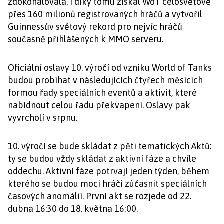
zdokonalovala. I díky tomu získal WoT celosvětově
přes 160 milionů registrovaných hráčů a vytvořil
Guinnessův světový rekord pro nejvíc hráčů
současně přihlášených k MMO serveru.
Oficiální oslavy 10. výročí od vzniku World of Tanks
budou probíhat v následujících čtyřech měsících
formou řady speciálních eventů a aktivit, které
nabídnout celou řadu překvapení. Oslavy pak
vyvrcholí v srpnu.
10. výročí se bude skládat z pěti tematických Aktů:
ty se budou vždy skládat z aktivní fáze a chvíle
oddechu. Aktivní fáze potrvají jeden týden, během
kterého se budou moci hráči zúčasnit speciálních
časových anomálií. První akt se rozjede od 22.
dubna 16:30 do 18. května 16:00.