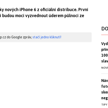
y nových iPhone 6 z oficiální distribuce. První
káři budou moci vyzvednout úderem půlnoci ze
DO
hip.cz do Google zpráv,
stačí jedno kliknutí!
Vydě
Vydě
pří
100
sla
NOV
Náv
Náv
fot
ske
neg
TIPY