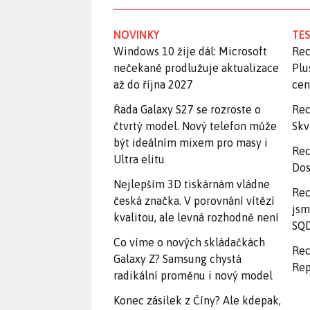
NOVINKY
TES
Windows 10 žije dál: Microsoft
Rec
nečekaně prodlužuje aktualizace
Plu
až do října 2027
ce
Řada Galaxy S27 se rozroste o
Rec
čtvrtý model. Nový telefon může
Skv
být ideálním mixem pro masy i
Rec
Ultra elitu
Dos
Nejlepším 3D tiskárnám vládne
Rec
česká značka. V porovnání vítězí
jsm
kvalitou, ale levná rozhodně není
SQD
Co víme o nových skládačkách
Rec
Galaxy Z? Samsung chystá
Rep
radikální proměnu i nový model
Konec zásilek z Číny? Ale kdepak,