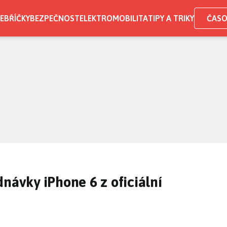
EBŘÍČKY
BEZPEČNOST
ELEKTROMOBILITA
TIPY A TRIKY
ČASO
návky iPhone 6 z oficiální