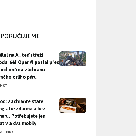
PORUČUJEME
lal na AI, teď střeží přírodu. Šéf OpenAI poslal přes 100 mili
lal na AI, teď střeží
rodu. Šéf OpenAI poslal přes
 milionů na záchranu
vného orlího páru
INKY
od: Zachraňte staré fotografie zdarma a bez skeneru. Potřebuje
od: Zachraňte staré
ografie zdarma a bez
neru. Potřebujete jen
ativ a dva mobily
 A TRIKY