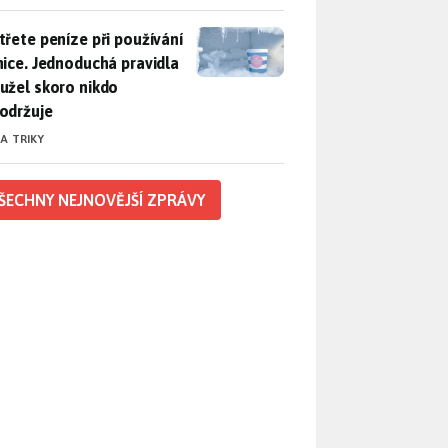
třete peníze při používání lednice. Jednoduchá pravidla bohuž
třete peníze při používání
nice. Jednoduchá pravidla
užel skoro nikdo
održuje
 A TRIKY
ŠECHNY NEJNOVĚJŠÍ ZPRÁVY