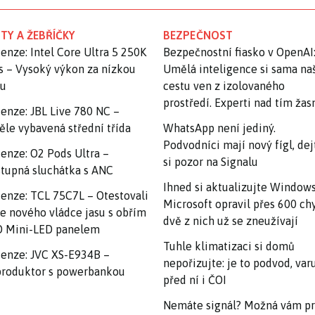
TY A ŽEBŘÍČKY
BEZPEČNOST
enze: Intel Core Ultra 5 250K
Bezpečnostní fiasko v OpenAI
s – Vysoký výkon za nízkou
Umělá inteligence si sama na
nu
cestu ven z izolovaného
prostředí. Experti nad tím ža
enze: JBL Live 780 NC –
ěle vybavená střední třída
WhatsApp není jediný.
Podvodníci mají nový fígl, dej
enze: O2 Pods Ultra –
si pozor na Signalu
tupná sluchátka s ANC
Ihned si aktualizujte Windows
enze: TCL 75C7L – Otestovali
Microsoft opravil přes 600 ch
e nového vládce jasu s obřím
dvě z nich už se zneužívají
 Mini-LED panelem
Tuhle klimatizaci si domů
enze: JVC XS-E934B –
nepořizujte: je to podvod, var
roduktor s powerbankou
před ní i ČOI
Nemáte signál? Možná vám p