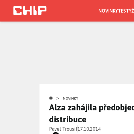
Přejít
k
NOVINKY
TESTY
Ž
hlavnímu
obsahu
>
NOVINKY
Alza zahájila předobjed
distribuce
Pavel Trousil
17.10.2014