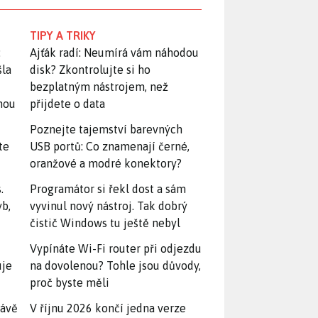
TIPY A TRIKY
:
Ajťák radí: Neumírá vám náhodou
šla
disk? Zkontrolujte si ho
bezplatným nástrojem, než
snou
přijdete o data
Poznejte tajemství barevných
te
USB portů: Co znamenají černé,
oranžové a modré konektory?
.
Programátor si řekl dost a sám
yb,
vyvinul nový nástroj. Tak dobrý
čistič Windows tu ještě nebyl
Vypínáte Wi-Fi router při odjezdu
uje
na dovolenou? Tohle jsou důvody,
proč byste měli
rávě
V říjnu 2026 končí jedna verze