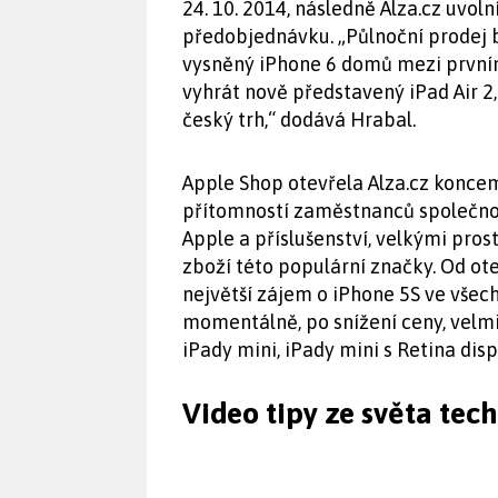
24. 10. 2014, následně Alza.cz uvolní
předobjednávku. „Půlnoční prodej b
vysněný iPhone 6 domů mezi prvními
vyhrát nově představený iPad Air 2
český trh,“ dodává Hrabal.
Apple Shop otevřela Alza.cz koncem
přítomností zaměstnanců společno
Apple a příslušenství, velkými pr
zboží této populární značky. Od ote
největší zájem o iPhone 5S ve všec
momentálně, po snížení ceny, velm
iPady mini, iPady mini s Retina disp
Video tipy ze světa tec