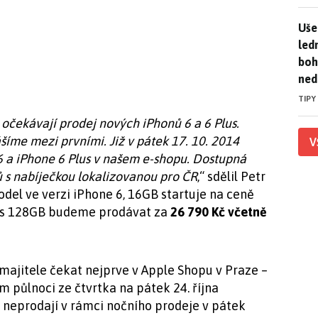
Uše
Uše
led
boh
ned
TIPY
 očekávají prodej nových iPhonů 6 a 6 Plus.
íme mezi prvními. Již v pátek 17. 10. 2014
V
a iPhone 6 Plus v našem e-shopu. Dostupná
ů s nabíječkou lokalizovanou pro ČR
,“ sdělil Petr
del ve verzi iPhone 6, 16GB startuje na ceně
lus 128GB budeme prodávat za
26 790 Kč včetně
majitele čekat nejprve v Apple Shopu v Praze –
m půlnoci ze čtvrtka na pátek 24. října
 neprodají v rámci nočního prodeje v pátek