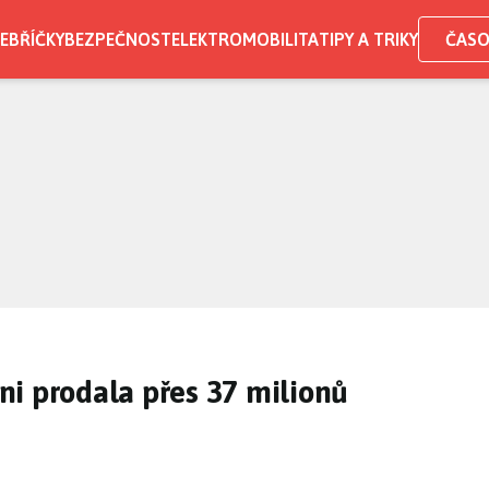
EBŘÍČKY
BEZPEČNOST
ELEKTROMOBILITA
TIPY A TRIKY
ČASO
oni prodala přes 37 milionů