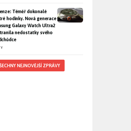
enze: Téměř dokonalé chytré hodinky. Nová generace Samsung
enze: Téměř dokonalé
tré hodinky. Nová generace
sung Galaxy Watch Ultra2
tranila nedostatky svého
dchůdce
TY
ŠECHNY NEJNOVĚJŠÍ ZPRÁVY