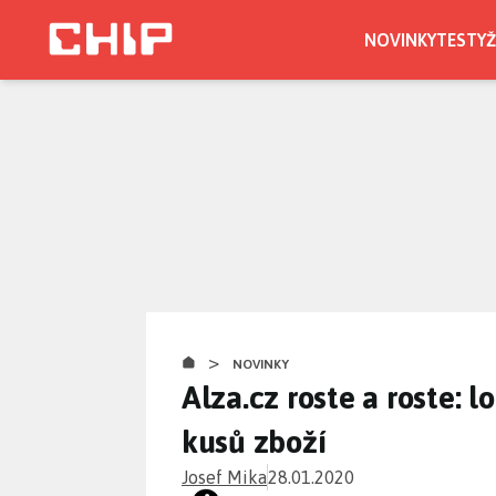
Přejít
k
NOVINKY
TESTY
Ž
hlavnímu
obsahu
>
NOVINKY
Alza.cz roste a roste: l
kusů zboží
Josef Mika
28.01.2020