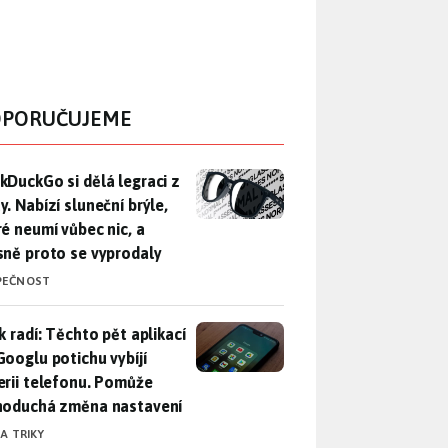
PORUČUJEME
DuckGo si dělá legraci z Mety. Nabízí sluneční brýle, které n
kDuckGo si dělá legraci z
. Nabízí sluneční brýle,
ré neumí vůbec nic, a
sně proto se vyprodaly
PEČNOST
ák radí: Těchto pět aplikací od Googlu potichu vybíjí baterii
k radí: Těchto pět aplikací
Googlu potichu vybíjí
erii telefonu. Pomůže
noduchá změna nastavení
 A TRIKY