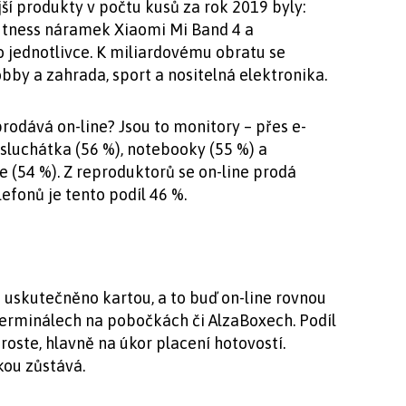
ší produkty v počtu kusů za rok 2019 byly:
fitness náramek Xiaomi Mi Band 4​ a
o jednotlivce. K miliardovému obratu se
obby a zahrada, sport a nositelná elektronika.
prodává on-line? Jsou to monitory – přes e-
 sluchátka (56 %), notebooky (55 %) a
 (54 %). Z reproduktorů se on-line prodá
efonů je tento podíl 46 %.
i uskutečněno kartou, a to buď on-line rovnou
terminálech na pobočkách či AlzaBoxech. Podíl
oste, hlavně na úkor placení hotovostí.
kou zůstává.