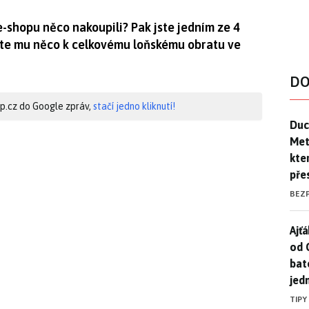
e-shopu něco nakoupili? Pak jste jedním ze 4
 jste mu něco k celkovému loňskému obratu ve
DO
hip.cz do Google zpráv,
stačí jedno kliknutí!
Duck
Duc
Mety
kte
pře
BEZ
Ajť
Ajťá
od 
bat
jed
TIPY