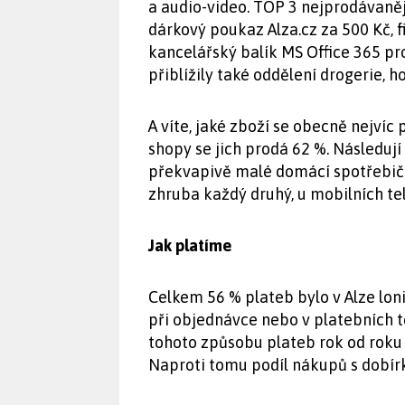
a audio-video. TOP 3 nejprodávaněj
dárkový poukaz Alza.cz za 500 Kč, 
kancelářský balík MS Office 365 pr
přiblížily také oddělení drogerie, h
A víte, jaké zboží se obecně nejvíc 
shopy se jich prodá 62 %. Následují
překvapivě malé domácí spotřebiče
zhruba každý druhý, u mobilních tel
Jak platíme
Celkem 56 % plateb bylo v Alze lon
při objednávce nebo v platebních 
tohoto způsobu plateb rok od roku r
Naproti tomu podíl nákupů s dobír