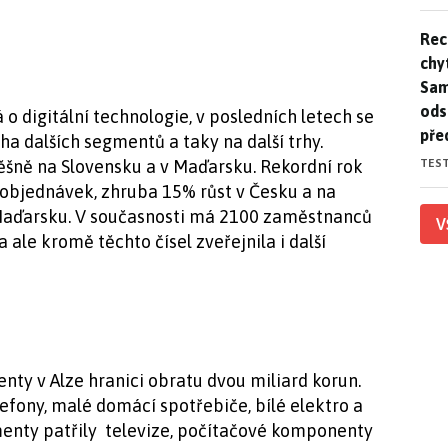
Rec
Rec
chy
Sam
ods
 o digitální technologie, v posledních letech se
pře
ha dalších segmentů a taky na další trhy.
TES
šně na Slovensku a v Maďarsku. Rekordní rok
ů objednávek, zhruba 15% růst v Česku a na
 Maďarsku. V současnosti má 2100 zaměstnanců
V
ale kromě těchto čísel zveřejnila i další
nty v Alze hranici obratu dvou miliard korun.
efony, malé domácí spotřebiče, bílé elektro a
menty patřily televize, počítačové komponenty