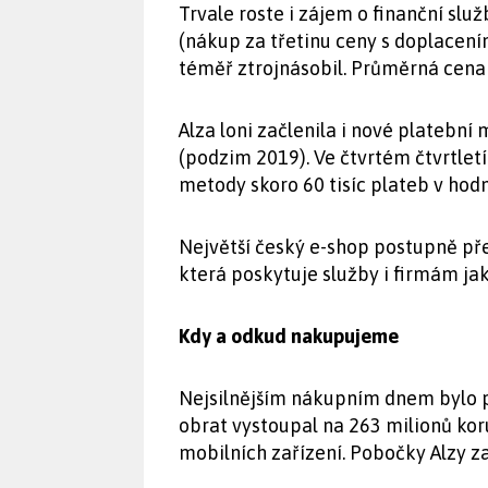
Trvale roste i zájem o finanční slu
(nákup za třetinu ceny s doplacen
téměř ztrojnásobil. Průměrná cena
Alza loni začlenila i nové platebn
(podzim 2019). Ve čtvrtém čtvrtletí
metody skoro 60 tisíc plateb v hod
Největší český e-shop postupně pře
která poskytuje služby i firmám ja
Kdy a odkud nakupujeme
Nejsilnějším nákupním dnem bylo př
obrat vystoupal na 263 milionů kor
mobilních zařízení. Pobočky Alzy za