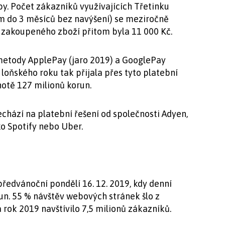
žby. Počet zákazníků využívajících Třetinku
ím do 3 měsíců bez navýšení) se meziročně
 zakoupeného zboží přitom byla 11 000 Kč.
í metody ApplePay (jaro 2019) a GooglePay
 loňského roku tak přijala přes tyto platební
notě 127 milionů korun.
chází na platební řešení od společnosti Adyen,
ko Spotify nebo Uber.
edvánoční pondělí 16. 12. 2019, kdy denní
un. 55 % návštěv webových stránek šlo z
 rok 2019 navštívilo 7,5 milionů zákazníků.