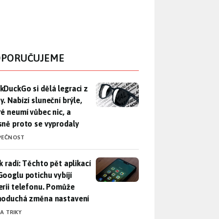
PORUČUJEME
DuckGo si dělá legraci z Mety. Nabízí sluneční brýle, které n
kDuckGo si dělá legraci z
. Nabízí sluneční brýle,
ré neumí vůbec nic, a
sně proto se vyprodaly
PEČNOST
ák radí: Těchto pět aplikací od Googlu potichu vybíjí baterii
k radí: Těchto pět aplikací
Googlu potichu vybíjí
erii telefonu. Pomůže
noduchá změna nastavení
 A TRIKY