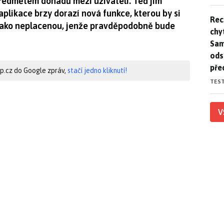
edmětem dohadů mezi uživateli. Teď jim
o aplikace brzy dorazí nová funkce, kterou by si
Rec
Rec
 jako neplacenou, jenže pravděpodobně bude
chy
Sam
ods
pře
hip.cz do Google zpráv,
stačí jedno kliknutí!
TES
V