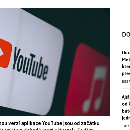
DO
Duck
Duc
Mety
kte
pře
BEZ
Ajť
Ajťá
od 
bat
jed
nou verzí aplikace YouTube jsou od začátku
TIPY