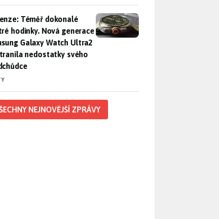
enze: Téměř dokonalé chytré hodinky. Nová generace Samsung
enze: Téměř dokonalé
tré hodinky. Nová generace
sung Galaxy Watch Ultra2
tranila nedostatky svého
dchůdce
TY
ŠECHNY NEJNOVĚJŠÍ ZPRÁVY