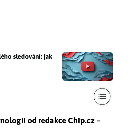
ého sledování: jak obelstíte Google
ého sledování: jak
hnologií od redakce Chip.cz –