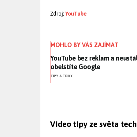
Zdroj:
YouTube
MOHLO BY VÁS ZAJÍMAT
YouTube bez reklam a neustál
YouTube bez reklam a neustál
obelstíte Google
TIPY A TRIKY
Video tipy ze světa tec