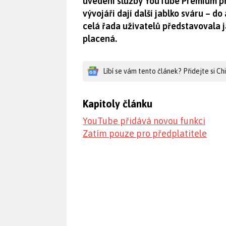
uvedení služby YouTube Premium př
vývojáři dají další jablko sváru – d
celá řada uživatelů představovala
placená.
Líbí se vám tento článek? Přidejte si C
Kapitoly článku
YouTube přidává novou funkci
Zatím pouze pro předplatitele