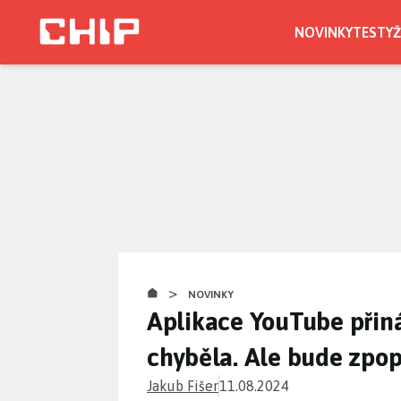
Přejít
k
NOVINKY
TESTY
Ž
hlavnímu
obsahu
>
NOVINKY
Aplikace YouTube přináš
chyběla. Ale bude zpo
Jakub Fišer
11.08.2024