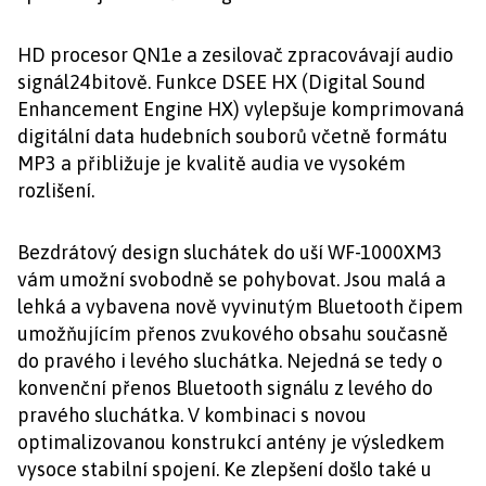
HD procesor QN1e a zesilovač zpracovávají audio
signál24bitově. Funkce DSEE HX (Digital Sound
Enhancement Engine HX) vylepšuje komprimovaná
digitální data hudebních souborů včetně formátu
MP3 a přibližuje je kvalitě audia ve vysokém
rozlišení.
Bezdrátový design sluchátek do uší WF-1000XM3
vám umožní svobodně se pohybovat. Jsou malá a
lehká a vybavena nově vyvinutým Bluetooth čipem
umožňujícím přenos zvukového obsahu současně
do pravého i levého sluchátka. Nejedná se tedy o
konvenční přenos Bluetooth signálu z levého do
pravého sluchátka. V kombinaci s novou
optimalizovanou konstrukcí antény je výsledkem
vysoce stabilní spojení. Ke zlepšení došlo také u