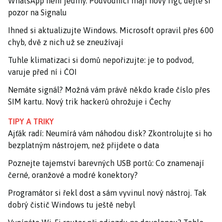
WhatsApp není jediný. Podvodníci mají nový fígl, dejte si
pozor na Signalu
Ihned si aktualizujte Windows. Microsoft opravil přes 600
chyb, dvě z nich už se zneužívají
Tuhle klimatizaci si domů nepořizujte: je to podvod,
varuje před ní i ČOI
Nemáte signál? Možná vám právě někdo krade číslo přes
SIM kartu. Nový trik hackerů ohrožuje i Čechy
TIPY A TRIKY
Ajťák radí: Neumírá vám náhodou disk? Zkontrolujte si ho
bezplatným nástrojem, než přijdete o data
Poznejte tajemství barevných USB portů: Co znamenají
černé, oranžové a modré konektory?
Programátor si řekl dost a sám vyvinul nový nástroj. Tak
dobrý čistič Windows tu ještě nebyl