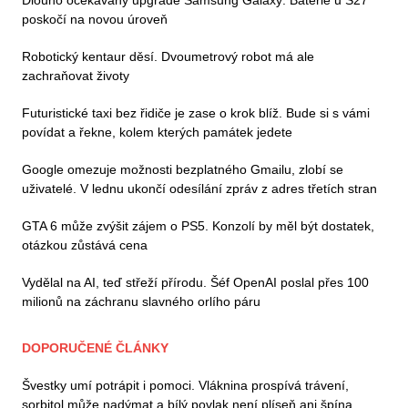
poskočí na novou úroveň
Robotický kentaur děsí. Dvoumetrový robot má ale
zachraňovat životy
Futuristické taxi bez řidiče je zase o krok blíž. Bude si s vámi
povídat a řekne, kolem kterých památek jedete
Google omezuje možnosti bezplatného Gmailu, zlobí se
uživatelé. V lednu ukončí odesílání zpráv z adres třetích stran
GTA 6 může zvýšit zájem o PS5. Konzolí by měl být dostatek,
otázkou zůstává cena
Vydělal na AI, teď střeží přírodu. Šéf OpenAI poslal přes 100
milionů na záchranu slavného orlího páru
DOPORUČENÉ ČLÁNKY
Švestky umí potrápit i pomoci. Vláknina prospívá trávení,
sorbitol může nadýmat a bílý povlak není plíseň ani špína