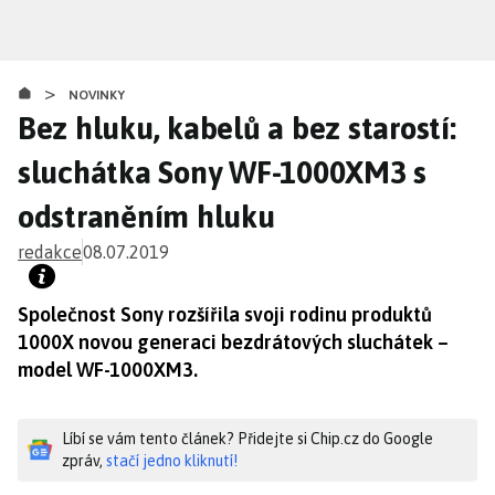
Přejít
k
hlavnímu
>
obsahu
NOVINKY
Bez hluku, kabelů a bez starostí:
sluchátka Sony WF-1000XM3 s
odstraněním hluku
redakce
08.07.2019
Společnost Sony rozšířila svoji rodinu produktů
1000X novou generaci bezdrátových sluchátek –
model WF-1000XM3.
Líbí se vám tento článek? Přidejte si Chip.cz do Google
zpráv,
stačí jedno kliknutí!