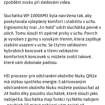
zpoždění zvuku při sledování videa.
Sluchátka WF-1000XM3 byla navržena tak, aby
poskytovala vylepšený komfort i stabilitu v uchu.
Ergonomický tvar „tri-hold“ udrží sluchátka pevně v
uších. Tomu slouží tři opěrné prvky v uchu. Povrch
je vyroben z gumy s vysokým třením, která zajišťuje
stabilní usazení v uchu. Se čtyřmi velikostmi
hybridních koncovek a třemi velikostmi
komfortních koncovek si můžete zvolit takové,
které vám dokonale padnou.
HD procesor pro odstranění okolního hluku QN1e
má nízkou spotřebu energie. S aktivovaným
odstraněním okolního hluku můžete poslouchat až
24 hodin díky pouzdru sluchátek, které slouží jako
nabíječka. Sluchátka mají funkci rychlého nabíjení