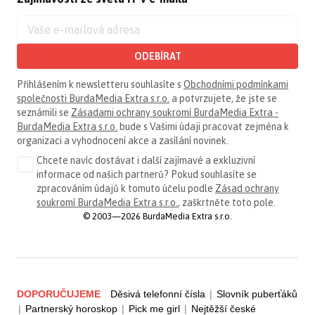
ODEBÍRAT
Přihlášením k newsletteru souhlasíte s
Obchodními podmínkami
společnosti BurdaMedia Extra s.r.o.
a potvrzujete, že jste se
seznámili se
Zásadami ochrany soukromí BurdaMedia Extra -
BurdaMedia Extra s.r.o.
bude s Vašimi údaji pracovat zejména k
organizaci a vyhodnocení akce a zasílání novinek.
Chcete navíc dostávat i další zajímavé a exkluzivní
informace od našich partnerů? Pokud souhlasíte se
zpracováním údajů k tomuto účelu podle
Zásad ochrany
soukromí BurdaMedia Extra s.r.o.
, zaškrtněte toto pole.
© 2003—2026 BurdaMedia Extra s.r.o.
DOPORUČUJEME
Děsivá telefonní čísla
|
Slovník puberťáků
|
Partnerský horoskop
|
Pick me girl
|
Nejtěžší české