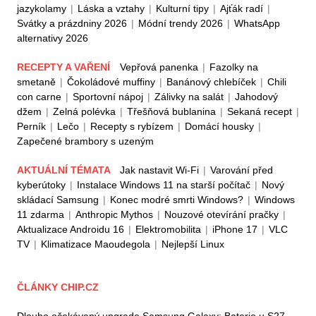
jazykolamy
|
Láska a vztahy
|
Kulturní tipy
|
Ajťák radí
|
Svátky a prázdniny 2026
|
Módní trendy 2026
|
WhatsApp
alternativy 2026
RECEPTY A VAŘENÍ
Vepřová panenka
|
Fazolky na
smetaně
|
Čokoládové muffiny
|
Banánový chlebíček
|
Chili
con carne
|
Sportovní nápoj
|
Zálivky na salát
|
Jahodový
džem
|
Zelná polévka
|
Třešňová bublanina
|
Sekaná recept
|
Perník
|
Lečo
|
Recepty s rybízem
|
Domácí housky
|
Zapečené brambory s uzeným
AKTUÁLNÍ TÉMATA
Jak nastavit Wi-Fi
|
Varování před
kyberútoky
|
Instalace Windows 11 na starší počítač
|
Nový
skládací Samsung
|
Konec modré smrti Windows?
|
Windows
11 zdarma
|
Anthropic Mythos
|
Nouzové otevírání pračky
|
Aktualizace Androidu 16
|
Elektromobilita
|
iPhone 17
|
VLC
TV
|
Klimatizace Maoudegola
|
Nejlepší Linux
ČLÁNKY CHIP.CZ
Dlouho očekávaný upgrade Samsung Galaxy: Baterie u S27