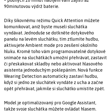
– pouhých 10 minut nabíjení vám zajistí až
90minutovou výdrž baterie.
Díky šikovnému režimu Quick Attention můžete
komunikovat, aniž byste museli sluchátka
vyndávat. Jednoduše se dotkněte dotykového
panelu na levém sluchátku, tím ztlumíte hudbu,
aktivujete Ambient mode pro zesílení okolního
hluku. Kromě toho vám programovatelné dotykové
snímače na sluchátkách umožní přehrávat, zastavit
či přeskakovat skladby nebo aktivovat hlasového
asistenta jednoduchým poklepáním. Nová funkce
Wearing Detection automaticky zastaví hudbu,
když si jedno ze sluchátek vyndáte z ucha a začne
opět přehrávat, jakmile si sluchátko umístíte zpět.
Model je optimalizovaný pro Google Assistant,
takže svoje sluchátka můžete ovládat hlasem.