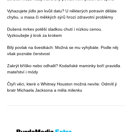
Vyhazujete jídlo jen kvůli datu? U některých potravin děláte
chybu, u masa či měkkých sýrů hrozí zdravotní problémy
Dušená mrkev potěší sladkou chutí i nízkou cenou.
Vyzkoušejte ji krok za krokem
Bílý povlak na švestkách: Možná se mu vyhýbáte. Podle něj
však poznáte čerstvost
Zakrýt bříško nebo odhalit? Kodaňské maminky boří pravidla
mateřství i módy
Čtyři věci, které o Whitney Houston možná nevíte: Odmítl ji
bratr Michaela Jacksona a měla milenku