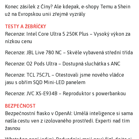
Konec zásilek z Číny? Ale kdepak, e-shopy Temu a Shein
už na Evropskou unii zřejmě vyzrály
TESTY A ŽEBŘÍČKY
Recenze: Intel Core Ultra 5 250K Plus – Vysoký výkon za
nízkou cenu
Recenze: JBL Live 780 NC – Skvěle vybavená střední třída
Recenze: O2 Pods Ultra – Dostupná sluchátka s ANC
Recenze: TCL 75C7L – Otestovali jsme nového vládce
jasu s obřím SQD Mini-LED panelem
Recenze: JVC XS-E934B – Reproduktor s powerbankou
BEZPEČNOST
Bezpečnostní fiasko v OpenAI: Umělá inteligence si sama
našla cestu ven z izolovaného prostředí. Experti nad tím
žasnou