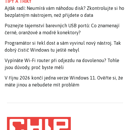
TIPY A TRIKY
Ajťák radí: Neumírá vám náhodou disk? Zkontrolujte si ho
bezplatným nástrojem, než přijdete o data
Poznejte tajemství barevných USB portů: Co znamenají
černé, oranžové a modré konektory?
Programátor si řekl dost a sám vyvinul nový nástroj. Tak
dobrý čistič Windows tu ještě nebyl
Vypínáte Wi-Fi router při odjezdu na dovolenou? Tohle
jsou důvody, proč byste měli
V říjnu 2026 končí jedna verze Windows 11. Ověřte si, že
máte jinou a nebudete mít problém