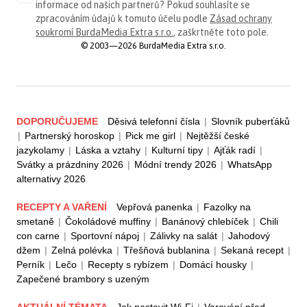
informace od našich partnerů? Pokud souhlasíte se
zpracováním údajů k tomuto účelu podle
Zásad ochrany
soukromí BurdaMedia Extra s.r.o.
, zaškrtněte toto pole.
© 2003—2026 BurdaMedia Extra s.r.o.
DOPORUČUJEME
Děsivá telefonní čísla
|
Slovník puberťáků
|
Partnerský horoskop
|
Pick me girl
|
Nejtěžší české
jazykolamy
|
Láska a vztahy
|
Kulturní tipy
|
Ajťák radí
|
Svátky a prázdniny 2026
|
Módní trendy 2026
|
WhatsApp
alternativy 2026
RECEPTY A VAŘENÍ
Vepřová panenka
|
Fazolky na
smetaně
|
Čokoládové muffiny
|
Banánový chlebíček
|
Chili
con carne
|
Sportovní nápoj
|
Zálivky na salát
|
Jahodový
džem
|
Zelná polévka
|
Třešňová bublanina
|
Sekaná recept
|
Perník
|
Lečo
|
Recepty s rybízem
|
Domácí housky
|
Zapečené brambory s uzeným
AKTUÁLNÍ TÉMATA
Jak nastavit Wi-Fi
|
Varování před