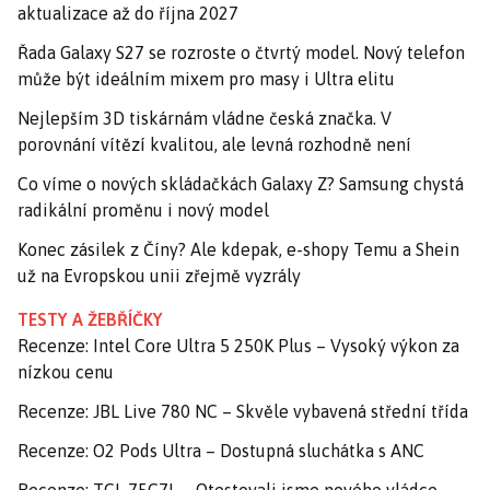
aktualizace až do října 2027
Řada Galaxy S27 se rozroste o čtvrtý model. Nový telefon
může být ideálním mixem pro masy i Ultra elitu
Nejlepším 3D tiskárnám vládne česká značka. V
porovnání vítězí kvalitou, ale levná rozhodně není
Co víme o nových skládačkách Galaxy Z? Samsung chystá
radikální proměnu i nový model
Konec zásilek z Číny? Ale kdepak, e-shopy Temu a Shein
už na Evropskou unii zřejmě vyzrály
TESTY A ŽEBŘÍČKY
Recenze: Intel Core Ultra 5 250K Plus – Vysoký výkon za
nízkou cenu
Recenze: JBL Live 780 NC – Skvěle vybavená střední třída
Recenze: O2 Pods Ultra – Dostupná sluchátka s ANC
Recenze: TCL 75C7L – Otestovali jsme nového vládce