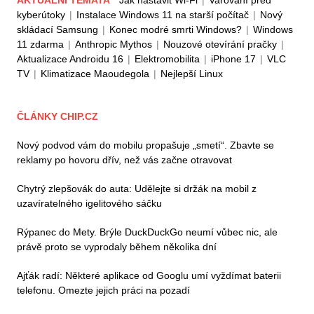
kyberútoky
|
Instalace Windows 11 na starší počítač
|
Nový
skládací Samsung
|
Konec modré smrti Windows?
|
Windows
11 zdarma
|
Anthropic Mythos
|
Nouzové otevírání pračky
|
Aktualizace Androidu 16
|
Elektromobilita
|
iPhone 17
|
VLC
TV
|
Klimatizace Maoudegola
|
Nejlepší Linux
ČLÁNKY CHIP.CZ
Nový podvod vám do mobilu propašuje „smetí“. Zbavte se
reklamy po hovoru dřív, než vás začne otravovat
Chytrý zlepšovák do auta: Udělejte si držák na mobil z
uzavíratelného igelitového sáčku
Rýpanec do Mety. Brýle DuckDuckGo neumí vůbec nic, ale
právě proto se vyprodaly během několika dní
Ajťák radí: Některé aplikace od Googlu umí vyždímat baterii
telefonu. Omezte jejich práci na pozadí