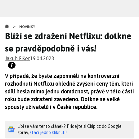
Přejít
k
hlavnímu
>
obsahu
NOVINKY
Blíží se zdražení Netflixu: dotkne
se pravděpodobně i vás!
Jakub Fišer
19.04.2023
V případě, že byste zapomněli na kontroverzní
rozhodnutí Netflixu ohledně zvýšení ceny těm, kteří
sdílí hesla mimo jednu domácnost, právě v této části
roku bude zdražení zavedeno. Dotkne se velké
spousty uživatelů i v České republice.
Líbí se vám tento článek? Přidejte si Chip.cz do Google
zpráv,
stačí jedno kliknutí!