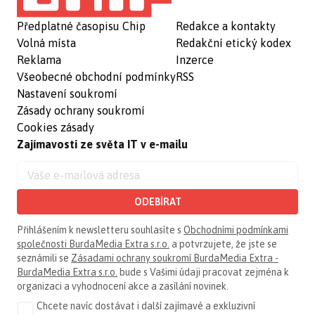
Předplatné časopisu Chip
Redakce a kontakty
Volná místa
Redakční etický kodex
Reklama
Inzerce
Všeobecné obchodní podmínky
RSS
Nastavení soukromí
Zásady ochrany soukromí
Cookies zásady
Zajímavosti ze světa IT v e-mailu
ODEBÍRAT
Přihlášením k newsletteru souhlasíte s
Obchodními podmínkami
společnosti BurdaMedia Extra s.r.o.
a potvrzujete, že jste se
seznámili se
Zásadami ochrany soukromí BurdaMedia Extra -
BurdaMedia Extra s.r.o.
bude s Vašimi údaji pracovat zejména k
organizaci a vyhodnocení akce a zasílání novinek.
Chcete navíc dostávat i další zajímavé a exkluzivní