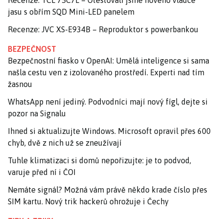
jasu s obřím SQD Mini-LED panelem
Recenze: JVC XS-E934B – Reproduktor s powerbankou
BEZPEČNOST
Bezpečnostní fiasko v OpenAI: Umělá inteligence si sama
našla cestu ven z izolovaného prostředí. Experti nad tím
žasnou
WhatsApp není jediný. Podvodníci mají nový fígl, dejte si
pozor na Signalu
Ihned si aktualizujte Windows. Microsoft opravil přes 600
chyb, dvě z nich už se zneužívají
Tuhle klimatizaci si domů nepořizujte: je to podvod,
varuje před ní i ČOI
Nemáte signál? Možná vám právě někdo krade číslo přes
SIM kartu. Nový trik hackerů ohrožuje i Čechy