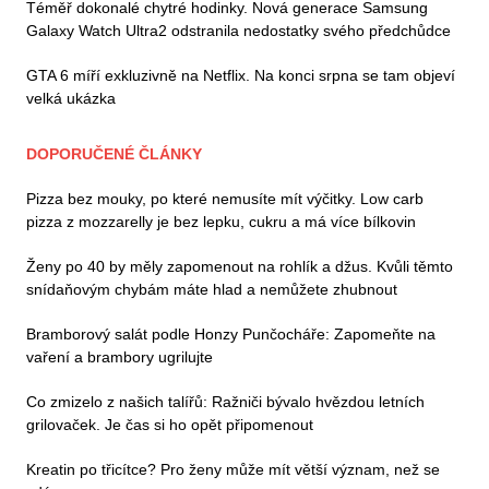
Téměř dokonalé chytré hodinky. Nová generace Samsung
Galaxy Watch Ultra2 odstranila nedostatky svého předchůdce
GTA 6 míří exkluzivně na Netflix. Na konci srpna se tam objeví
velká ukázka
DOPORUČENÉ ČLÁNKY
Pizza bez mouky, po které nemusíte mít výčitky. Low carb
pizza z mozzarelly je bez lepku, cukru a má více bílkovin
Ženy po 40 by měly zapomenout na rohlík a džus. Kvůli těmto
snídaňovým chybám máte hlad a nemůžete zhubnout
Bramborový salát podle Honzy Punčocháře: Zapomeňte na
vaření a brambory ugrilujte
Co zmizelo z našich talířů: Ražniči bývalo hvězdou letních
grilovaček. Je čas si ho opět připomenout
Kreatin po třicítce? Pro ženy může mít větší význam, než se