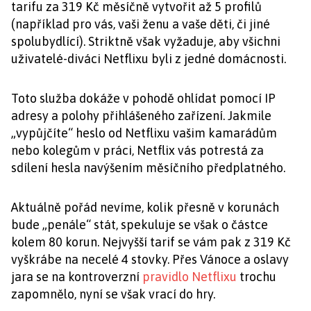
tarifu za 319 Kč měsíčně vytvořit až 5 profilů
(například pro vás, vaši ženu a vaše děti, či jiné
spolubydlící). Striktně však vyžaduje, aby všichni
uživatelé-diváci Netflixu byli z jedné domácnosti.
Toto služba dokáže v pohodě ohlídat pomocí IP
adresy a polohy přihlášeného zařízení. Jakmile
„vypůjčíte“ heslo od Netflixu vašim kamarádům
nebo kolegům v práci, Netflix vás potrestá za
sdílení hesla navýšením měsíčního předplatného.
Aktuálně pořád nevíme, kolik přesně v korunách
bude „penále“ stát, spekuluje se však o částce
kolem 80 korun. Nejvyšší tarif se vám pak z 319 Kč
vyškrábe na necelé 4 stovky. Přes Vánoce a oslavy
jara se na kontroverzní
pravidlo Netflixu
trochu
zapomnělo, nyní se však vrací do hry.