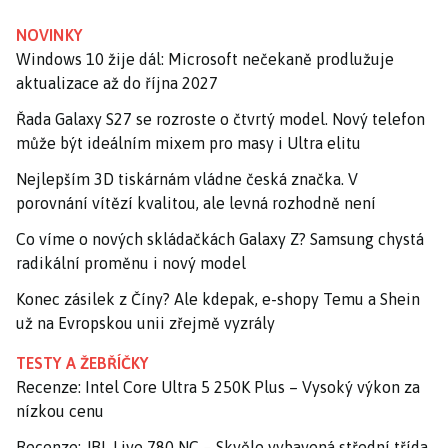
NOVINKY
Windows 10 žije dál: Microsoft nečekaně prodlužuje
aktualizace až do října 2027
Řada Galaxy S27 se rozroste o čtvrtý model. Nový telefon
může být ideálním mixem pro masy i Ultra elitu
Nejlepším 3D tiskárnám vládne česká značka. V
porovnání vítězí kvalitou, ale levná rozhodně není
Co víme o nových skládačkách Galaxy Z? Samsung chystá
radikální proměnu i nový model
Konec zásilek z Číny? Ale kdepak, e-shopy Temu a Shein
už na Evropskou unii zřejmě vyzrály
TESTY A ŽEBŘÍČKY
Recenze: Intel Core Ultra 5 250K Plus – Vysoký výkon za
nízkou cenu
Recenze: JBL Live 780 NC – Skvěle vybavená střední třída