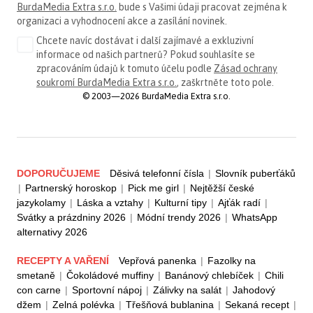
BurdaMedia Extra s.r.o.
bude s Vašimi údaji pracovat zejména k
organizaci a vyhodnocení akce a zasílání novinek.
Chcete navíc dostávat i další zajímavé a exkluzivní
informace od našich partnerů? Pokud souhlasíte se
zpracováním údajů k tomuto účelu podle
Zásad ochrany
soukromí BurdaMedia Extra s.r.o.
, zaškrtněte toto pole.
© 2003—2026 BurdaMedia Extra s.r.o.
DOPORUČUJEME
Děsivá telefonní čísla
|
Slovník puberťáků
|
Partnerský horoskop
|
Pick me girl
|
Nejtěžší české
jazykolamy
|
Láska a vztahy
|
Kulturní tipy
|
Ajťák radí
|
Svátky a prázdniny 2026
|
Módní trendy 2026
|
WhatsApp
alternativy 2026
RECEPTY A VAŘENÍ
Vepřová panenka
|
Fazolky na
smetaně
|
Čokoládové muffiny
|
Banánový chlebíček
|
Chili
con carne
|
Sportovní nápoj
|
Zálivky na salát
|
Jahodový
džem
|
Zelná polévka
|
Třešňová bublanina
|
Sekaná recept
|