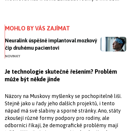
MOHLO BY VÁS ZAJÍMAT
Neuralink úspěšně implantoval mozkový čip druhému
Neuralink úspěšně implantoval mozkový
čip druhému pacientovi
NOVINKY
Je technologie skutečné řešením? Problém
může být někde jinde
Názory na Muskovy myšlenky se pochopitelně liší.
Stejně jako u řady jeho dalších projektů, i tento
nápad má své slabiny a sporné stránky. Ano, státy
zkoušejí různé formy podpory pro rodiny, ale
odborníci říkají, že demografické problémy mají