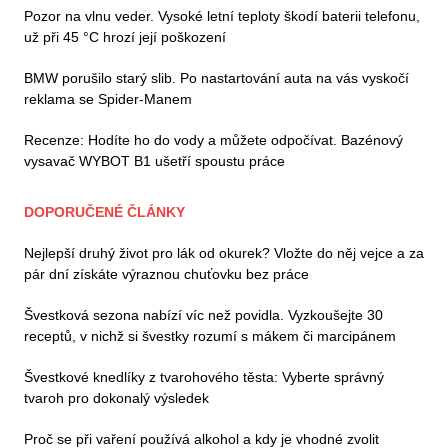
Pozor na vlnu veder. Vysoké letní teploty škodí baterii telefonu,
už při 45 °C hrozí její poškození
BMW porušilo starý slib. Po nastartování auta na vás vyskočí
reklama se Spider-Manem
Recenze: Hodíte ho do vody a můžete odpočívat. Bazénový
vysavač WYBOT B1 ušetří spoustu práce
DOPORUČENÉ ČLÁNKY
Nejlepší druhý život pro lák od okurek? Vložte do něj vejce a za
pár dní získáte výraznou chuťovku bez práce
Švestková sezona nabízí víc než povidla. Vyzkoušejte 30
receptů, v nichž si švestky rozumí s mákem či marcipánem
Švestkové knedlíky z tvarohového těsta: Vyberte správný
tvaroh pro dokonalý výsledek
Proč se při vaření používá alkohol a kdy je vhodné zvolit