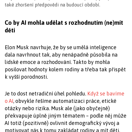
také zhoršení předpovědi na budoucí období.
Co by AI mohla udělat s rozhodnutím (ne)mít
děti
Elon Musk navrhuje, že by se umělá inteligence
dala navrhnout tak, aby nenápadně působila na
lidské emoce a rozhodování. Takto by mohla
posilovat hodnoty kolem rodiny a třeba tak přispět
k vyšší porodnosti.
Je to dost netradiční úhel pohledu.
Když se bavíme
o AI
, obvykle řešíme automatizaci práce, etické
otázky nebo rizika. Musk ale (jako obyčejně)
překvapuje úplně jiným tématem – podle něj může
AI totiž (pozitivně) ovlivnit demografický vývoj a
motivovat nás k tomu zakládat rodiny a mít děti.