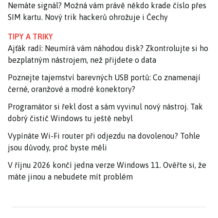
Nemáte signál? Možná vám právě někdo krade číslo přes
SIM kartu. Nový trik hackerů ohrožuje i Čechy
TIPY A TRIKY
Ajťák radí: Neumírá vám náhodou disk? Zkontrolujte si ho
bezplatným nástrojem, než přijdete o data
Poznejte tajemství barevných USB portů: Co znamenají
černé, oranžové a modré konektory?
Programátor si řekl dost a sám vyvinul nový nástroj. Tak
dobrý čistič Windows tu ještě nebyl
Vypínáte Wi-Fi router při odjezdu na dovolenou? Tohle
jsou důvody, proč byste měli
V říjnu 2026 končí jedna verze Windows 11. Ověřte si, že
máte jinou a nebudete mít problém