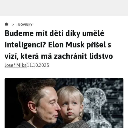
Přejít
k
hlavnímu
>
obsahu
NOVINKY
Budeme mít děti díky umělé
inteligenci? Elon Musk přišel s
vizí, která má zachránit lidstvo
Josef Mika
11.10.2025