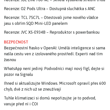
Recenze: O2 Pods Ultra – Dostupná sluchátka s ANC
Recenze: TCL 75C7L – Otestovali jsme nového vládce
jasu s obřím SQD Mini-LED panelem
Recenze: JVC XS-E934B – Reproduktor s powerbankou
BEZPEČNOST
Bezpečnostní fiasko v OpenAI: Umělá inteligence si sama
našla cestu ven z izolovaného prostředí. Experti nad tím
žasnou
WhatsApp není jediný. Podvodníci mají nový fígl, dejte si
pozor na Signalu
Ihned si aktualizujte Windows. Microsoft opravil přes 600
chyb, dvě z nich už se zneužívají
Tuhle klimatizaci si domů nepořizujte: je to podvod,
varuje před ní i ČOI