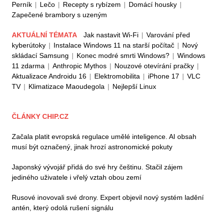
Perník
|
Lečo
|
Recepty s rybízem
|
Domácí housky
|
Zapečené brambory s uzeným
AKTUÁLNÍ TÉMATA
Jak nastavit Wi-Fi
|
Varování před
kyberútoky
|
Instalace Windows 11 na starší počítač
|
Nový
skládací Samsung
|
Konec modré smrti Windows?
|
Windows
11 zdarma
|
Anthropic Mythos
|
Nouzové otevírání pračky
|
Aktualizace Androidu 16
|
Elektromobilita
|
iPhone 17
|
VLC
TV
|
Klimatizace Maoudegola
|
Nejlepší Linux
ČLÁNKY CHIP.CZ
Začala platit evropská regulace umělé inteligence. AI obsah
musí být označený, jinak hrozí astronomické pokuty
Japonský vývojář přidá do své hry češtinu. Stačil zájem
jediného uživatele i vřelý vztah obou zemí
Rusové inovovali své drony. Expert objevil nový systém ladění
antén, který odolá rušení signálu