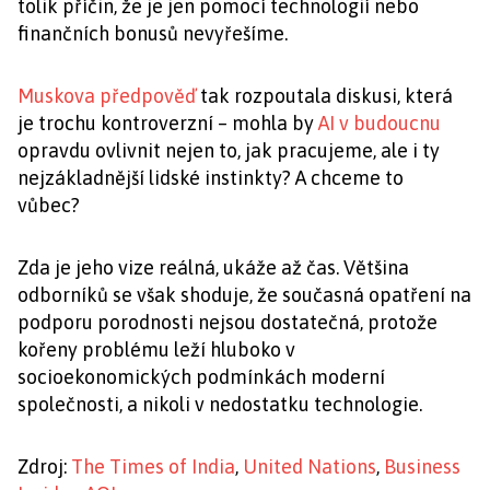
tolik příčin, že je jen pomocí technologií nebo
finančních bonusů nevyřešíme.
Muskova předpověď
tak rozpoutala diskusi, která
je trochu kontroverzní – mohla by
AI v budoucnu
opravdu ovlivnit nejen to, jak pracujeme, ale i ty
nejzákladnější lidské instinkty? A chceme to
vůbec?
Zda je jeho vize reálná, ukáže až čas. Většina
odborníků se však shoduje, že současná opatření na
podporu porodnosti nejsou dostatečná, protože
kořeny problému leží hluboko v
socioekonomických podmínkách moderní
společnosti, a nikoli v nedostatku technologie.
Zdroj:
The Times of India
,
United Nations
,
Business