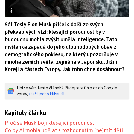
Šéf Tesly Elon Musk přišel s další ze svých
překvapivých vizí: klesající porodnost by v
budoucnu mohla zvýšit umělá inteligence. Tato
myšlenka zapadá do jeho dlouhodobých obav z
demografického poklesu, na který upozorňuje v
mnoha zemích světa, zejména v Japonsku, Jižní
Koreji a částech Evropy. Jak toho chce dosáhnout?
Líbí se vám tento článek? Přidejte si Chip.cz do Google
zpráv,
stačí jedno kliknutí!
Kapitoly článku
Proč se Musk bojí klesající porodnosti
Co by AI mohla udělat s rozhodnutím (ne)mít děti