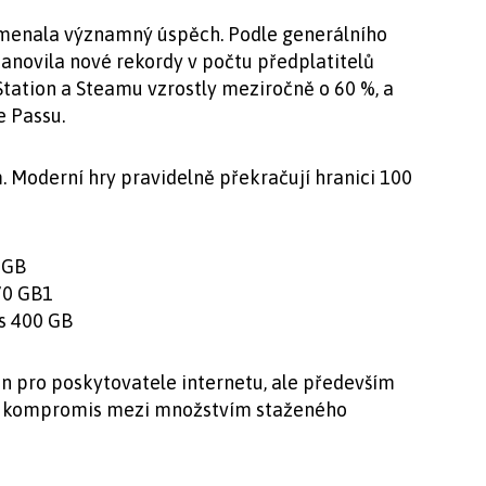
amenala významný úspěch. Podle generálního
tanovila nové rekordy v počtu předplatitelů
tation a Steamu vzrostly meziročně o 60 %, a
e Passu.
. Moderní hry pravidelně překračují hranici 100
 GB
170 GB1
es 400 GB
n pro poskytovatele internetu, ale především
šit kompromis mezi množstvím staženého