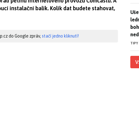
abrali pětinu internetového provozu Comcastu. A
ucí instalační balík. Kolik dat budete stahovat,
Uše
Uše
led
boh
ned
hip.cz do Google zpráv,
stačí jedno kliknutí!
TIPY
V