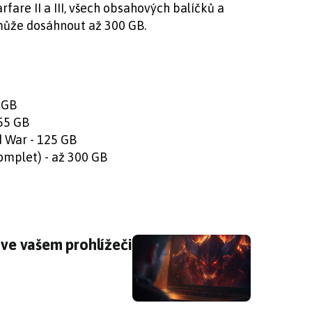
are II a III, všech obsahových balíčků a
 může dosáhnout až 300 GB.
2 GB
 55 GB
d War - 125 GB
komplet) - až 300 GB
é ve vašem prohlížeči
 ve vašem prohlížeči