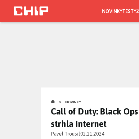
Přejít
k
NOVINKY
TESTY
Ž
hlavnímu
obsahu
>
NOVINKY
Call of Duty: Black Op
strhla internet
Pavel Trousil
02.11.2024