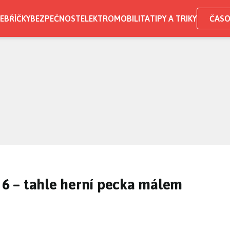
EBŘÍČKY
BEZPEČNOST
ELEKTROMOBILITA
TIPY A TRIKY
ČASO
s 6 – tahle herní pecka málem