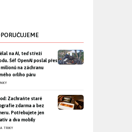
PORUČUJEME
lal na AI, teď střeží přírodu. Šéf OpenAI poslal přes 100 mili
lal na AI, teď střeží
rodu. Šéf OpenAI poslal přes
 milionů na záchranu
vného orlího páru
INKY
od: Zachraňte staré fotografie zdarma a bez skeneru. Potřebuje
od: Zachraňte staré
ografie zdarma a bez
neru. Potřebujete jen
ativ a dva mobily
 A TRIKY