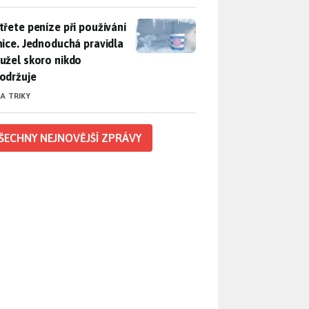
třete peníze při používání lednice. Jednoduchá pravidla bohuž
třete peníze při používání
nice. Jednoduchá pravidla
užel skoro nikdo
održuje
 A TRIKY
ŠECHNY NEJNOVĚJŠÍ ZPRÁVY