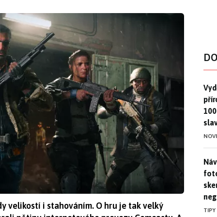
DO
Vydě
Vydě
pří
100
sla
NOV
Náv
Náv
fot
ske
neg
 velikostí i stahováním. O hru je tak velký
TIPY