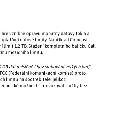
né hře vznikne opravu mohutný datový tok a a
 uplatňují datové limity. Například Comcast
limit 1,2 TB. Stažení kompletního balíčku Call
inu měsíčního limitu.
 GB dat měsíčně i bez stahování velkých her
,"
 FCC (Federální komunikační komise) proto
h limitů na spotřebitele, jelikož
technické možnosti" provozovat služby bez