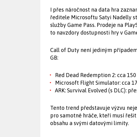
I přes náročnost na data hra zazn
ředitele Microsoftu Satyi Nadelly s
služby Game Pass. Prodeje na PlayS
to navzdory dostupnosti hry v Gam
Call of Duty není jediným případem
GB:
Red Dead Redemption 2: cca 150
Microsoft Flight Simulator: cca 
ARK: Survival Evolved (s DLC): př
Tento trend představuje výzvu neje
pro samotné hráče, kteří musí ře
obsahu a svými datovými limity.