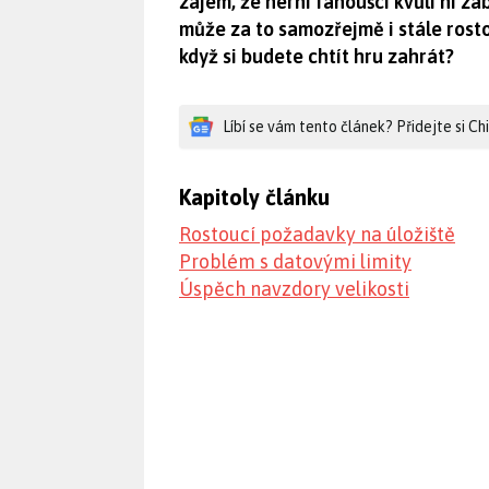
zájem, že herní fanoušci kvůli ní z
může za to samozřejmě i stále rosto
když si budete chtít hru zahrát?
Líbí se vám tento článek? Přidejte si C
Kapitoly článku
Rostoucí požadavky na úložiště
Problém s datovými limity
Úspěch navzdory velikosti