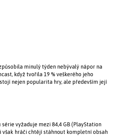
6 způsobila minulý týden nebývalý nápor na
cast, když tvořila 19 % veškerého jeho
tojí nejen popularita hry, ale především její
u série vyžaduje mezi 84,4 GB (PlayStation
i však hráči chtějí stáhnout kompletní obsah