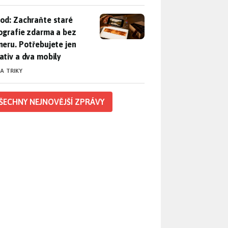
od: Zachraňte staré fotografie zdarma a bez skeneru. Potřebuje
od: Zachraňte staré
ografie zdarma a bez
neru. Potřebujete jen
ativ a dva mobily
 A TRIKY
ŠECHNY NEJNOVĚJŠÍ ZPRÁVY