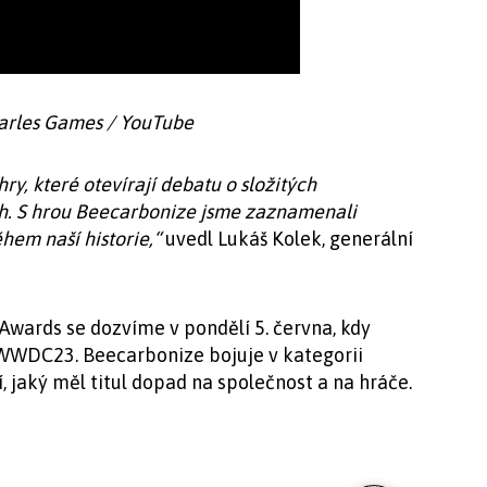
harles Games / YouTube
y, které otevírají debatu o složitých
ch. S hrou Beecarbonize jsme zaznamenali
ěhem naší historie,“
uvedl Lukáš Kolek, generální
 Awards se dozvíme v pondělí 5. června, kdy
WWDC23. Beecarbonize bojuje v kategorii
, jaký měl titul dopad na společnost a na hráče.