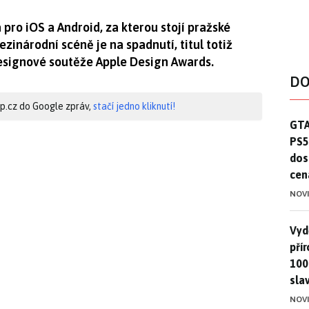
 pro iOS a Android, za kterou stojí pražské
inárodní scéně je na spadnutí, titul totiž
 designové soutěže Apple Design Awards.
DO
hip.cz do Google zpráv,
stačí jedno kliknutí!
GTA
GTA
PS5
dos
cen
NOV
Vydě
Vydě
pří
100
sla
NOV