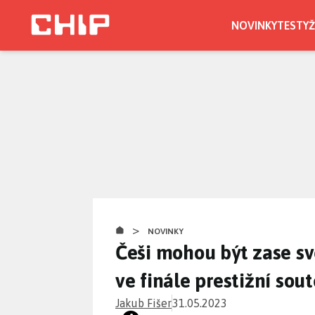
Přejít
k
NOVINKY
TESTY
Ž
hlavnímu
obsahu
>
NOVINKY
Češi mohou být zase sv
ve finále prestižní sou
Jakub Fišer
31.05.2023