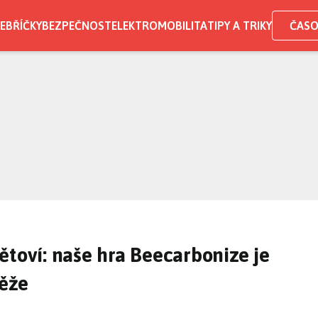
EBŘÍČKY
BEZPEČNOST
ELEKTROMOBILITA
TIPY A TRIKY
ČASO
ětoví: naše hra Beecarbonize je
těže