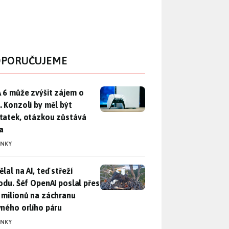
PORUČUJEME
 6 může zvýšit zájem o PS5. Konzolí by měl být dostatek, otáz
 6 může zvýšit zájem o
. Konzolí by měl být
tatek, otázkou zůstává
a
INKY
lal na AI, teď střeží přírodu. Šéf OpenAI poslal přes 100 mili
lal na AI, teď střeží
rodu. Šéf OpenAI poslal přes
 milionů na záchranu
vného orlího páru
INKY