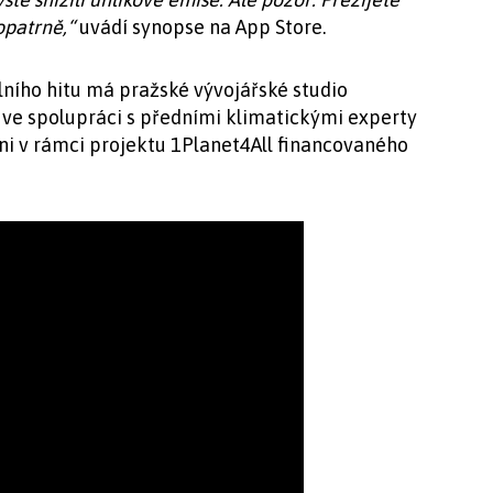
opatrně,“
uvádí synopse na App Store.
lního hitu má pražské vývojářské studio
 ve spolupráci s předními klimatickými experty
sni v rámci projektu 1Planet4All financovaného