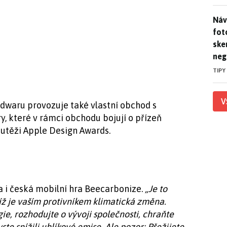
Náv
Náv
fot
ske
neg
TIPY
V
dwaru provozuje také vlastní obchod s
y, které v rámci obchodu bojují o přízeň
outěži Apple Design Awards.
la i česká mobilní hra Beecarbonize.
„Je to
níž je vaším protivníkem klimatická změna.
ie, rozhodujte o vývoji společnosti, chraňte
te snížili uhlíkové emise. Ale pozor: Přežijete