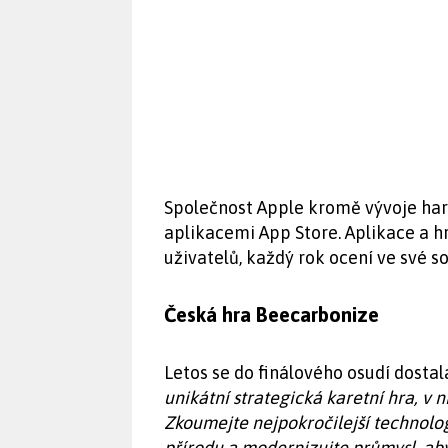
Společnost Apple kromě vývoje har
aplikacemi App Store. Aplikace a hr
uživatelů, každý rok ocení ve své s
Česká hra Beecarbonize
Letos se do finálového osudí dosta
unikátní strategická karetní hra, v 
Zkoumejte nejpokročilejší technolog
přírodu a modernizujte průmysl, abys