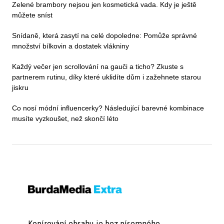
Zelené brambory nejsou jen kosmetická vada. Kdy je ještě
můžete sníst
Snídaně, která zasytí na celé dopoledne: Pomůže správné
množství bílkovin a dostatek vlákniny
Každý večer jen scrollování na gauči a ticho? Zkuste s
partnerem rutinu, díky které uklidíte dům i zažehnete starou
jiskru
Co nosí módní influencerky? Následující barevné kombinace
musíte vyzkoušet, než skončí léto
Kopírování obsahu je bez písemného