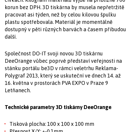
korun bez DPH. 3D tiskárna by musela nepřetržitě
pracovat asi týden, než by celou kilovou špulku
plastu spotřebovala. Materiál je momentálně
dostupný v pěti různých barvách a časem přibudou
další.
Společnost DO-IT svoji novou 3D tiskárnu
DeeOrange vůbec poprvé představí veřejnosti na
stánku portálu be3D v rámci veletrhu Reklama-
Polygraf 2013, který se uskuteční ve dnech 14. až
16. května v prostorách PVA EXPO v Praze 9
Letňanech.
Technické parametry 3D tiskárny DeeOrange
Tisková plocha: 100 x 100 x 100 mm
Přesnost X/Y: +-0,1mm