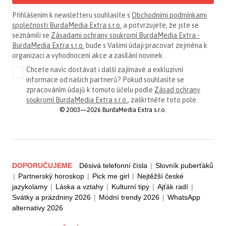
Přihlášením k newsletteru souhlasíte s
Obchodními podmínkami
společnosti BurdaMedia Extra s.r.o.
a potvrzujete, že jste se
seznámili se
Zásadami ochrany soukromí BurdaMedia Extra -
BurdaMedia Extra s.r.o.
bude s Vašimi údaji pracovat zejména k
organizaci a vyhodnocení akce a zasílání novinek.
Chcete navíc dostávat i další zajímavé a exkluzivní
informace od našich partnerů? Pokud souhlasíte se
zpracováním údajů k tomuto účelu podle
Zásad ochrany
soukromí BurdaMedia Extra s.r.o.
, zaškrtněte toto pole.
© 2003—2026 BurdaMedia Extra s.r.o.
DOPORUČUJEME
Děsivá telefonní čísla
|
Slovník puberťáků
|
Partnerský horoskop
|
Pick me girl
|
Nejtěžší české
jazykolamy
|
Láska a vztahy
|
Kulturní tipy
|
Ajťák radí
|
Svátky a prázdniny 2026
|
Módní trendy 2026
|
WhatsApp
alternativy 2026