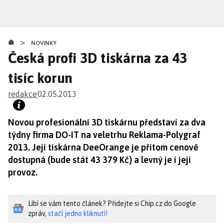
Přejít
k
hlavnímu
>
obsahu
NOVINKY
Česká profi 3D tiskárna za 43
tisíc korun
redakce
02.05.2013
Novou profesionální 3D tiskárnu představí za dva
týdny firma DO-IT na veletrhu Reklama-Polygraf
2013. Její tiskárna DeeOrange je přitom cenově
dostupná (bude stát 43 379 Kč) a levný je i její
provoz.
Líbí se vám tento článek? Přidejte si Chip.cz do Google
zpráv,
stačí jedno kliknutí!