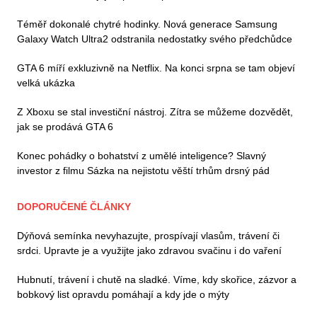
Téměř dokonalé chytré hodinky. Nová generace Samsung
Galaxy Watch Ultra2 odstranila nedostatky svého předchůdce
GTA 6 míří exkluzivně na Netflix. Na konci srpna se tam objeví
velká ukázka
Z Xboxu se stal investiční nástroj. Zítra se můžeme dozvědět,
jak se prodává GTA 6
Konec pohádky o bohatství z umělé inteligence? Slavný
investor z filmu Sázka na nejistotu věští trhům drsný pád
DOPORUČENÉ ČLÁNKY
Dýňová semínka nevyhazujte, prospívají vlasům, trávení či
srdci. Upravte je a využijte jako zdravou svačinu i do vaření
Hubnutí, trávení i chutě na sladké. Víme, kdy skořice, zázvor a
bobkový list opravdu pomáhají a kdy jde o mýty