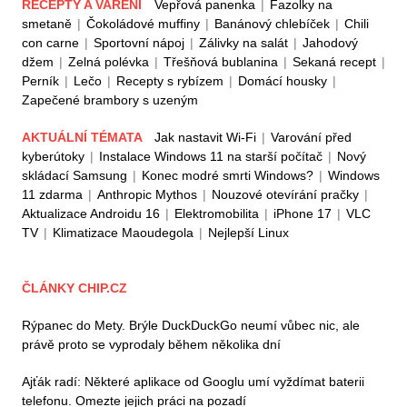
RECEPTY A VAŘENÍ
Vepřová panenka
|
Fazolky na
smetaně
|
Čokoládové muffiny
|
Banánový chlebíček
|
Chili
con carne
|
Sportovní nápoj
|
Zálivky na salát
|
Jahodový
džem
|
Zelná polévka
|
Třešňová bublanina
|
Sekaná recept
|
Perník
|
Lečo
|
Recepty s rybízem
|
Domácí housky
|
Zapečené brambory s uzeným
AKTUÁLNÍ TÉMATA
Jak nastavit Wi-Fi
|
Varování před
kyberútoky
|
Instalace Windows 11 na starší počítač
|
Nový
skládací Samsung
|
Konec modré smrti Windows?
|
Windows
11 zdarma
|
Anthropic Mythos
|
Nouzové otevírání pračky
|
Aktualizace Androidu 16
|
Elektromobilita
|
iPhone 17
|
VLC
TV
|
Klimatizace Maoudegola
|
Nejlepší Linux
ČLÁNKY CHIP.CZ
Rýpanec do Mety. Brýle DuckDuckGo neumí vůbec nic, ale
právě proto se vyprodaly během několika dní
Ajťák radí: Některé aplikace od Googlu umí vyždímat baterii
telefonu. Omezte jejich práci na pozadí