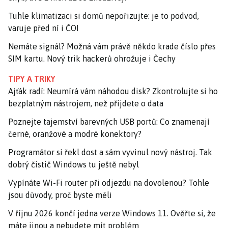
Tuhle klimatizaci si domů nepořizujte: je to podvod,
varuje před ní i ČOI
Nemáte signál? Možná vám právě někdo krade číslo přes
SIM kartu. Nový trik hackerů ohrožuje i Čechy
TIPY A TRIKY
Ajťák radí: Neumírá vám náhodou disk? Zkontrolujte si ho
bezplatným nástrojem, než přijdete o data
Poznejte tajemství barevných USB portů: Co znamenají
černé, oranžové a modré konektory?
Programátor si řekl dost a sám vyvinul nový nástroj. Tak
dobrý čistič Windows tu ještě nebyl
Vypínáte Wi-Fi router při odjezdu na dovolenou? Tohle
jsou důvody, proč byste měli
V říjnu 2026 končí jedna verze Windows 11. Ověřte si, že
máte jinou a nebudete mít problém