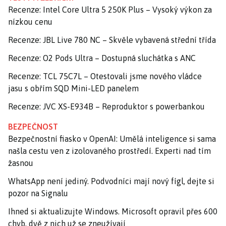
Recenze: Intel Core Ultra 5 250K Plus – Vysoký výkon za
nízkou cenu
Recenze: JBL Live 780 NC – Skvěle vybavená střední třída
Recenze: O2 Pods Ultra – Dostupná sluchátka s ANC
Recenze: TCL 75C7L – Otestovali jsme nového vládce
jasu s obřím SQD Mini-LED panelem
Recenze: JVC XS-E934B – Reproduktor s powerbankou
BEZPEČNOST
Bezpečnostní fiasko v OpenAI: Umělá inteligence si sama
našla cestu ven z izolovaného prostředí. Experti nad tím
žasnou
WhatsApp není jediný. Podvodníci mají nový fígl, dejte si
pozor na Signalu
Ihned si aktualizujte Windows. Microsoft opravil přes 600
chyb, dvě z nich už se zneužívají