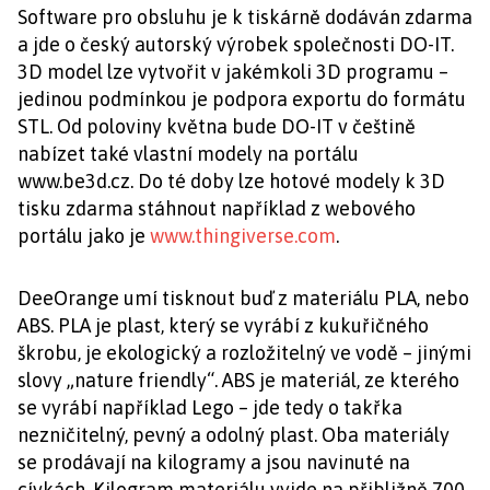
Software pro obsluhu je k tiskárně dodáván zdarma
a jde o český autorský výrobek společnosti DO-IT.
3D model lze vytvořit v jakémkoli 3D programu –
jedinou podmínkou je podpora exportu do formátu
STL. Od poloviny května bude DO-IT v češtině
nabízet také vlastní modely na portálu
www.be3d.cz. Do té doby lze hotové modely k 3D
tisku zdarma stáhnout například z webového
portálu jako je
www.thingiverse.com
.
DeeOrange umí tisknout buď z materiálu PLA, nebo
ABS. PLA je plast, který se vyrábí z kukuřičného
škrobu, je ekologický a rozložitelný ve vodě – jinými
slovy „nature friendly“. ABS je materiál, ze kterého
se vyrábí například Lego – jde tedy o takřka
nezničitelný, pevný a odolný plast. Oba materiály
se prodávají na kilogramy a jsou navinuté na
cívkách. Kilogram materiálu vyjde na přibližně 700