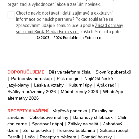
organizaci a vyhodnocení akce a zasílání novinek.
Chcete navíc dostávat i další zajímavé a exkluzivní
informace od našich partnerů? Pokud souhlasíte se
zpracováním údajů k tomuto účelu podle
Zásad ochrany
soukromí BurdaMedia Extra s.r.o.
, zaškrtněte toto pole.
© 2003—2026 BurdaMedia Extra s.r.o.
DOPORUČUJEME
Děsivá telefonní čísla
|
Slovník puberťáků
|
Partnerský horoskop
|
Pick me girl
|
Nejtěžší české
jazykolamy
|
Láska a vztahy
|
Kulturní tipy
|
Ajťák radí
|
Svátky a prázdniny 2026
|
Módní trendy 2026
|
WhatsApp
alternativy 2026
RECEPTY A VAŘENÍ
Vepřová panenka
|
Fazolky na
smetaně
|
Čokoládové muffiny
|
Banánový chlebíček
|
Chili
con carne
|
Sportovní nápoj
|
Zálivky na salát
|
Jahodový
džem
|
Zelná polévka
|
Třešňová bublanina
|
Sekaná recept
|
Perník
|
Lečo
|
Recepty s rybízem
|
Domácí housky
|