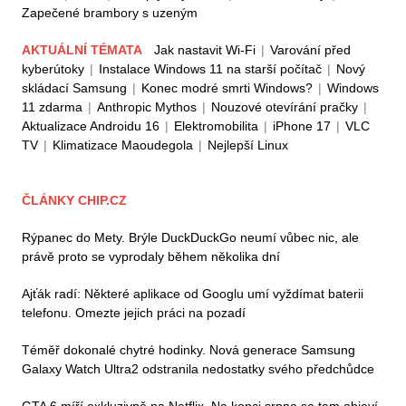
Zapečené brambory s uzeným
AKTUÁLNÍ TÉMATA
Jak nastavit Wi-Fi
|
Varování před
kyberútoky
|
Instalace Windows 11 na starší počítač
|
Nový
skládací Samsung
|
Konec modré smrti Windows?
|
Windows
11 zdarma
|
Anthropic Mythos
|
Nouzové otevírání pračky
|
Aktualizace Androidu 16
|
Elektromobilita
|
iPhone 17
|
VLC
TV
|
Klimatizace Maoudegola
|
Nejlepší Linux
ČLÁNKY CHIP.CZ
Rýpanec do Mety. Brýle DuckDuckGo neumí vůbec nic, ale
právě proto se vyprodaly během několika dní
Ajťák radí: Některé aplikace od Googlu umí vyždímat baterii
telefonu. Omezte jejich práci na pozadí
Téměř dokonalé chytré hodinky. Nová generace Samsung
Galaxy Watch Ultra2 odstranila nedostatky svého předchůdce
GTA 6 míří exkluzivně na Netflix. Na konci srpna se tam objeví