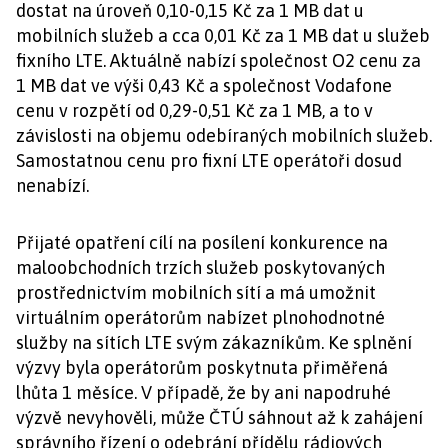
dostat na úroveň 0,10-0,15 Kč za 1 MB dat u
mobilních služeb a cca 0,01 Kč za 1 MB dat u služeb
fixního LTE. Aktuálně nabízí společnost O2 cenu za
1 MB dat ve výši 0,43 Kč a společnost Vodafone
cenu v rozpětí od 0,29-0,51 Kč za 1 MB, a to v
závislosti na objemu odebíraných mobilních služeb.
Samostatnou cenu pro fixní LTE operátoři dosud
nenabízí.
Přijaté opatření cílí na posílení konkurence na
maloobchodních trzích služeb poskytovaných
prostřednictvím mobilních sítí a má umožnit
virtuálním operátorům nabízet plnohodnotné
služby na sítích LTE svým zákazníkům. Ke splnění
výzvy byla operátorům poskytnuta přiměřená
lhůta 1 měsíce. V případě, že by ani napodruhé
výzvě nevyhověli, může ČTÚ sáhnout až k zahájení
správního řízení o odebrání přídělu rádiových