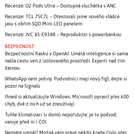
Recenze: O2 Pods Ultra – Dostupná sluchátka s ANC
Recenze: TCL 75C7L – Otestovali jsme nového vládce
jasu s obřím SQD Mini-LED panelem
Recenze: JVC XS-E934B – Reproduktor s powerbankou
BEZPEČNOST
Bezpečnostní fiasko v OpenAI: Umělá inteligence si sama
našla cestu ven z izolovaného prostředí. Experti nad tím
žasnou
WhatsApp není jediný. Podvodníci mají nový fígl, dejte si
pozor na Signalu
Ihned si aktualizujte Windows. Microsoft opravil přes 600
chyb, dvě z nich už se zneužívají
Tuhle klimatizaci si domů nepořizujte: je to podvod,
varuje před ní i ČOI
Nemáte signál? Možná vám právě někdo krade číslo přes