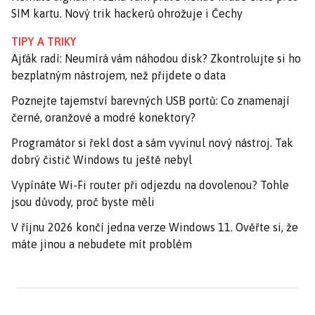
SIM kartu. Nový trik hackerů ohrožuje i Čechy
TIPY A TRIKY
Ajťák radí: Neumírá vám náhodou disk? Zkontrolujte si ho
bezplatným nástrojem, než přijdete o data
Poznejte tajemství barevných USB portů: Co znamenají
černé, oranžové a modré konektory?
Programátor si řekl dost a sám vyvinul nový nástroj. Tak
dobrý čistič Windows tu ještě nebyl
Vypínáte Wi-Fi router při odjezdu na dovolenou? Tohle
jsou důvody, proč byste měli
V říjnu 2026 končí jedna verze Windows 11. Ověřte si, že
máte jinou a nebudete mít problém