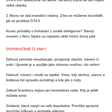
velká ukázka
Z Xboxu se stal investiční nástroj. Zítra se můžeme dozvědět,
jak se prodává GTA 6
Konec pohádky o bohatství z umělé inteligence? Slavný
investor z filmu Sázka na nejistotu věští trhům drsný pád
DOPORUČENÉ ČLÁNKY
Dýňová semínka nevyhazujte, prospívají vlasům, trávení či
srdci. Upravte je a využijte jako zdravou svačinu i do vaření
Hubnutí, trávení i chutě na sladké. Víme, kdy skořice, zázvor a
bobkový list opravdu pomáhají a kdy jde o mýty
Zelené brambory nejsou jen kosmetická vada. Kdy je ještě
můžete sníst
Snídaně, která zasytí na celé dopoledne: Pomůže správné
množství bílkovin a dostatek vlákniny