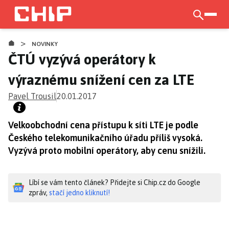
Přejít
k
otevří
CHIP.CZ
hlavnímu
>
obsahu
NOVINKY
ČTÚ vyzývá operátory k
výraznému snížení cen za LTE
Pavel Trousil
20.01.2017
Velkoobchodní cena přístupu k síti LTE je podle
Českého telekomunikačního úřadu příliš vysoká.
Vyzývá proto mobilní operátory, aby cenu snížili.
Líbí se vám tento článek? Přidejte si Chip.cz do Google
zpráv,
stačí jedno kliknutí!