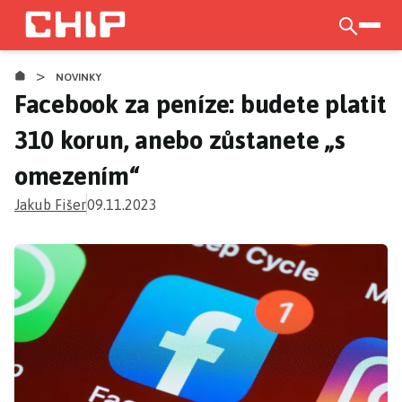
Přejít
k
otevří
hlavnímu
>
obsahu
NOVINKY
Facebook za peníze: budete platit
310 korun, anebo zůstanete „s
omezením“
Jakub Fišer
09.11.2023