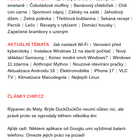
smetaně
|
Čokoládové muffiny
|
Banánový chlebíček
|
Chili
con carne
|
Sportovní nápoj
|
Zálivky na salát
|
Jahodový
džem
|
Zelná polévka
|
Třešňová bublanina
|
Sekaná recept
|
Perník
|
Lečo
|
Recepty s rybízem
|
Domácí housky
|
Zapečené brambory s uzeným
AKTUÁLNÍ TÉMATA
Jak nastavit Wi-Fi
|
Varování před
kyberútoky
|
Instalace Windows 11 na starší počítač
|
Nový
skládací Samsung
|
Konec modré smrti Windows?
|
Windows
11 zdarma
|
Anthropic Mythos
|
Nouzové otevírání pračky
|
Aktualizace Androidu 16
|
Elektromobilita
|
iPhone 17
|
VLC
TV
|
Klimatizace Maoudegola
|
Nejlepší Linux
ČLÁNKY CHIP.CZ
Rýpanec do Mety. Brýle DuckDuckGo neumí vůbec nic, ale
právě proto se vyprodaly během několika dní
Ajťák radí: Některé aplikace od Googlu umí vyždímat baterii
telefonu. Omezte jejich práci na pozadí