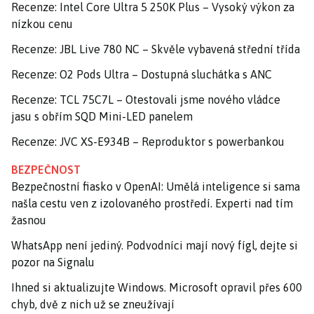
Recenze: Intel Core Ultra 5 250K Plus – Vysoký výkon za
nízkou cenu
Recenze: JBL Live 780 NC – Skvěle vybavená střední třída
Recenze: O2 Pods Ultra – Dostupná sluchátka s ANC
Recenze: TCL 75C7L – Otestovali jsme nového vládce
jasu s obřím SQD Mini-LED panelem
Recenze: JVC XS-E934B – Reproduktor s powerbankou
BEZPEČNOST
Bezpečnostní fiasko v OpenAI: Umělá inteligence si sama
našla cestu ven z izolovaného prostředí. Experti nad tím
žasnou
WhatsApp není jediný. Podvodníci mají nový fígl, dejte si
pozor na Signalu
Ihned si aktualizujte Windows. Microsoft opravil přes 600
chyb, dvě z nich už se zneužívají