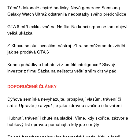
Téměř dokonalé chytré hodinky. Nová generace Samsung
Galaxy Watch Ultra2 odstranila nedostatky svého předchůdce
GTA 6 míří exkluzivně na Netflix. Na konci srpna se tam objeví
velká ukázka
Z Xboxu se stal investiční nástroj. Zítra se můžeme dozvědět,
jak se prodává GTA 6
Konec pohádky o bohatství z umělé inteligence? Slavný
investor z filmu Sázka na nejistotu věští trhům drsný pád
DOPORUČENÉ ČLÁNKY
Dýňová semínka nevyhazujte, prospívají vlasům, trávení či
srdci. Upravte je a využijte jako zdravou svačinu i do vaření
Hubnutí, trávení i chutě na sladké. Víme, kdy skořice, zázvor a
bobkový list opravdu pomáhají a kdy jde o mýty
Zelené brambory nejsou jen kosmetická vada. Kdy je ještě