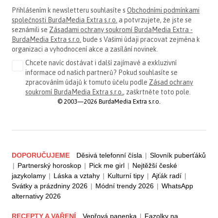
Přihlášením k newsletteru souhlasíte s
Obchodními podmínkami
společnosti BurdaMedia Extra s.r.o.
a potvrzujete, že jste se
seznámili se
Zásadami ochrany soukromí BurdaMedia Extra -
BurdaMedia Extra s.r.o.
bude s Vašimi údaji pracovat zejména k
organizaci a vyhodnocení akce a zasílání novinek.
Chcete navíc dostávat i další zajímavé a exkluzivní
informace od našich partnerů? Pokud souhlasíte se
zpracováním údajů k tomuto účelu podle
Zásad ochrany
soukromí BurdaMedia Extra s.r.o.
, zaškrtněte toto pole.
© 2003—2026 BurdaMedia Extra s.r.o.
DOPORUČUJEME
Děsivá telefonní čísla
|
Slovník puberťáků
|
Partnerský horoskop
|
Pick me girl
|
Nejtěžší české
jazykolamy
|
Láska a vztahy
|
Kulturní tipy
|
Ajťák radí
|
Svátky a prázdniny 2026
|
Módní trendy 2026
|
WhatsApp
alternativy 2026
RECEPTY A VAŘENÍ
Vepřová panenka
|
Fazolky na