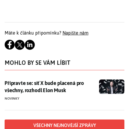
Máte k článku připomínku?
Napište nám
MOHLO BY SE VÁM LÍBIT
Připravte se: síť X bude placená pro všechny, rozhodl
Připravte se: síť X bude placená pro
všechny, rozhodl Elon Musk
NOVINKY
VŠECHNY NEJNOVĚJŠÍ ZPRÁVY