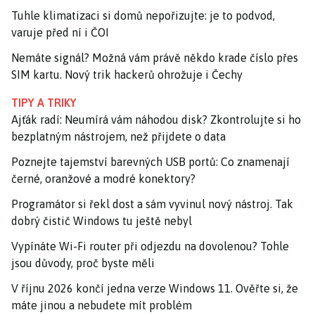
Tuhle klimatizaci si domů nepořizujte: je to podvod,
varuje před ní i ČOI
Nemáte signál? Možná vám právě někdo krade číslo přes
SIM kartu. Nový trik hackerů ohrožuje i Čechy
TIPY A TRIKY
Ajťák radí: Neumírá vám náhodou disk? Zkontrolujte si ho
bezplatným nástrojem, než přijdete o data
Poznejte tajemství barevných USB portů: Co znamenají
černé, oranžové a modré konektory?
Programátor si řekl dost a sám vyvinul nový nástroj. Tak
dobrý čistič Windows tu ještě nebyl
Vypínáte Wi-Fi router při odjezdu na dovolenou? Tohle
jsou důvody, proč byste měli
V říjnu 2026 končí jedna verze Windows 11. Ověřte si, že
máte jinou a nebudete mít problém