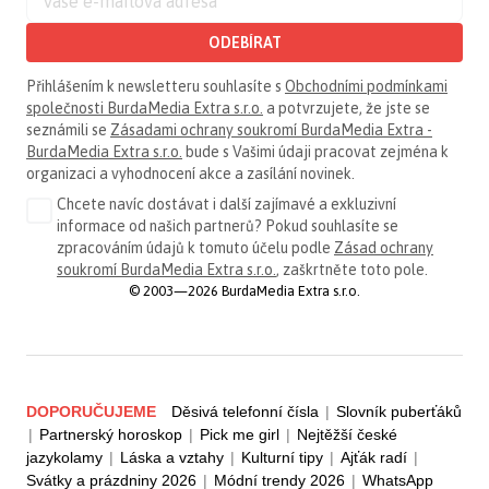
ODEBÍRAT
Přihlášením k newsletteru souhlasíte s
Obchodními podmínkami
společnosti BurdaMedia Extra s.r.o.
a potvrzujete, že jste se
seznámili se
Zásadami ochrany soukromí BurdaMedia Extra -
BurdaMedia Extra s.r.o.
bude s Vašimi údaji pracovat zejména k
organizaci a vyhodnocení akce a zasílání novinek.
Chcete navíc dostávat i další zajímavé a exkluzivní
informace od našich partnerů? Pokud souhlasíte se
zpracováním údajů k tomuto účelu podle
Zásad ochrany
soukromí BurdaMedia Extra s.r.o.
, zaškrtněte toto pole.
© 2003—2026 BurdaMedia Extra s.r.o.
DOPORUČUJEME
Děsivá telefonní čísla
|
Slovník puberťáků
|
Partnerský horoskop
|
Pick me girl
|
Nejtěžší české
jazykolamy
|
Láska a vztahy
|
Kulturní tipy
|
Ajťák radí
|
Svátky a prázdniny 2026
|
Módní trendy 2026
|
WhatsApp