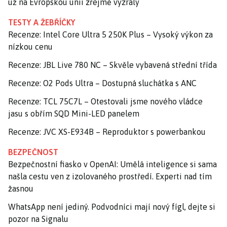
už na Evropskou unii zřejmě vyzrály
TESTY A ŽEBŘÍČKY
Recenze: Intel Core Ultra 5 250K Plus – Vysoký výkon za
nízkou cenu
Recenze: JBL Live 780 NC – Skvěle vybavená střední třída
Recenze: O2 Pods Ultra – Dostupná sluchátka s ANC
Recenze: TCL 75C7L – Otestovali jsme nového vládce
jasu s obřím SQD Mini-LED panelem
Recenze: JVC XS-E934B – Reproduktor s powerbankou
BEZPEČNOST
Bezpečnostní fiasko v OpenAI: Umělá inteligence si sama
našla cestu ven z izolovaného prostředí. Experti nad tím
žasnou
WhatsApp není jediný. Podvodníci mají nový fígl, dejte si
pozor na Signalu