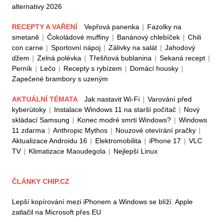
alternativy 2026
RECEPTY A VAŘENÍ
Vepřová panenka
|
Fazolky na
smetaně
|
Čokoládové muffiny
|
Banánový chlebíček
|
Chili
con carne
|
Sportovní nápoj
|
Zálivky na salát
|
Jahodový
džem
|
Zelná polévka
|
Třešňová bublanina
|
Sekaná recept
|
Perník
|
Lečo
|
Recepty s rybízem
|
Domácí housky
|
Zapečené brambory s uzeným
AKTUÁLNÍ TÉMATA
Jak nastavit Wi-Fi
|
Varování před
kyberútoky
|
Instalace Windows 11 na starší počítač
|
Nový
skládací Samsung
|
Konec modré smrti Windows?
|
Windows
11 zdarma
|
Anthropic Mythos
|
Nouzové otevírání pračky
|
Aktualizace Androidu 16
|
Elektromobilita
|
iPhone 17
|
VLC
TV
|
Klimatizace Maoudegola
|
Nejlepší Linux
ČLÁNKY CHIP.CZ
Lepší kopírování mezi iPhonem a Windows se blíží. Apple
zatlačil na Microsoft přes EU