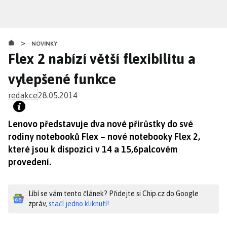
Přejít
k
hlavnímu
>
obsahu
NOVINKY
Flex 2 nabízí větší flexibilitu a
vylepšené funkce
redakce
28.05.2014
Lenovo představuje dva nové přírůstky do své
rodiny notebooků Flex – nové notebooky Flex 2,
které jsou k dispozici v 14 a 15,6palcovém
provedení.
Líbí se vám tento článek? Přidejte si Chip.cz do Google
zpráv,
stačí jedno kliknutí!