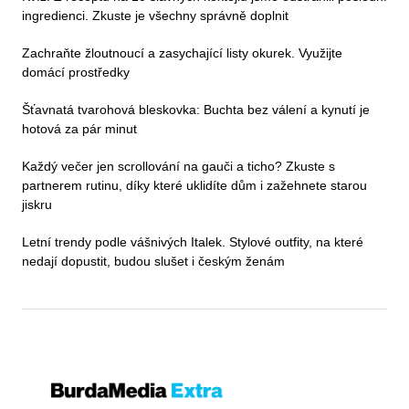
ingredienci. Zkuste je všechny správně doplnit
Zachraňte žloutnoucí a zasychající listy okurek. Využijte
domácí prostředky
Šťavnatá tvarohová bleskovka: Buchta bez válení a kynutí je
hotová za pár minut
Každý večer jen scrollování na gauči a ticho? Zkuste s
partnerem rutinu, díky které uklidíte dům i zažehnete starou
jiskru
Letní trendy podle vášnivých Italek. Stylové outfity, na které
nedají dopustit, budou slušet i českým ženám