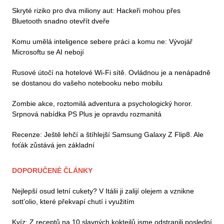
Skryté riziko pro dva miliony aut: Hackeři mohou přes
Bluetooth snadno otevřít dveře
Komu umělá inteligence sebere práci a komu ne: Vývojář
Microsoftu se AI nebojí
Rusové útočí na hotelové Wi-Fi sítě. Ovládnou je a nenápadně
se dostanou do vašeho notebooku nebo mobilu
Zombie akce, roztomilá adventura a psychologický horor.
Srpnová nabídka PS Plus je opravdu rozmanitá
Recenze: Ještě lehčí a štíhlejší Samsung Galaxy Z Flip8. Ale
foťák zůstává jen základní
DOPORUČENÉ ČLÁNKY
Nejlepší osud letní cukety? V Itálii ji zalijí olejem a vznikne
sott’olio, které překvapí chutí i využitím
Kvíz: Z receptů na 10 slavných koktejlů jsme odstranili poslední