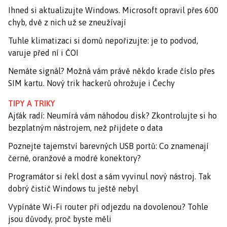
Ihned si aktualizujte Windows. Microsoft opravil přes 600
chyb, dvě z nich už se zneužívají
Tuhle klimatizaci si domů nepořizujte: je to podvod,
varuje před ní i ČOI
Nemáte signál? Možná vám právě někdo krade číslo přes
SIM kartu. Nový trik hackerů ohrožuje i Čechy
TIPY A TRIKY
Ajťák radí: Neumírá vám náhodou disk? Zkontrolujte si ho
bezplatným nástrojem, než přijdete o data
Poznejte tajemství barevných USB portů: Co znamenají
černé, oranžové a modré konektory?
Programátor si řekl dost a sám vyvinul nový nástroj. Tak
dobrý čistič Windows tu ještě nebyl
Vypínáte Wi-Fi router při odjezdu na dovolenou? Tohle
jsou důvody, proč byste měli