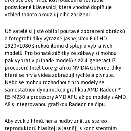
podsvícené klávesnici, která vhodně doplňuje
vzhled tohoto okouzlujícího zařízení.
Uživatelé si jistě oblíbí poutavé zobrazení obrázků
a fotografií díky výrazně jasnějšímu Full HD
1920×1080 širokoúhlému displeji u vybraných
modelů. Pro bohaté zážitky ze zábavy si mohou
pak vybrat v případě modelů s až 4. generací i7
procesorů Intel Core grafiku NVIDIA GeForce, díky
které se hry a videa zobrazují rychle a plynule.
Nebo se mohou rozhodnout pro modely se
samostatnou dynamickou grafikou AMD Radeon™
R5 M230 a procesory AMD APU až po modely s AMD
A8 s integrovanou grafikou Radeon na čipu.
Aby zvuk z filmů, her a hudby zněl ze stereo
reproduktorů hlasitěji a jasněji, s konzistentním