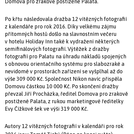
Domova pro zrakově postižené Palata.
Po křtu následovala dražba 12 vítězných fotografií
z kalendáře pro rok 2016. Díky velkému zájmu
přítomných hostů došlo na slavnostním večeru
v hotelu Holiday Inn také k vydražení některých
semifinálových fotografií. Výtěžek z dražby
fotografií pro Palatu na úhradu nákladů spojených
s obnovou orientačního systému pro slabozraké a
nevidomé v prostorách zařízení se vyšplhal až do
výše 309 000 Kč. Společnost Nikon navíc přispěla
Domovu částkou 10 000 Kč. Po skončení dražby
převzal Jiří Procházka, ředitel Domova pro zrakově
postižené Palata, z rukou marketingové ředitelky
Evy Čížkové šek ve výši 319 000 Kč.
Autory 12 vítězných fotografií v kalendáři pro rok