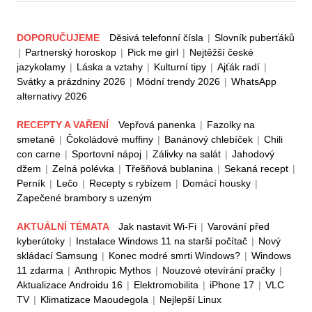
DOPORUČUJEME
Děsivá telefonní čísla
|
Slovník puberťáků
|
Partnerský horoskop
|
Pick me girl
|
Nejtěžší české
jazykolamy
|
Láska a vztahy
|
Kulturní tipy
|
Ajťák radí
|
Svátky a prázdniny 2026
|
Módní trendy 2026
|
WhatsApp
alternativy 2026
RECEPTY A VAŘENÍ
Vepřová panenka
|
Fazolky na
smetaně
|
Čokoládové muffiny
|
Banánový chlebíček
|
Chili
con carne
|
Sportovní nápoj
|
Zálivky na salát
|
Jahodový
džem
|
Zelná polévka
|
Třešňová bublanina
|
Sekaná recept
|
Perník
|
Lečo
|
Recepty s rybízem
|
Domácí housky
|
Zapečené brambory s uzeným
AKTUÁLNÍ TÉMATA
Jak nastavit Wi-Fi
|
Varování před
kyberútoky
|
Instalace Windows 11 na starší počítač
|
Nový
skládací Samsung
|
Konec modré smrti Windows?
|
Windows
11 zdarma
|
Anthropic Mythos
|
Nouzové otevírání pračky
|
Aktualizace Androidu 16
|
Elektromobilita
|
iPhone 17
|
VLC
TV
|
Klimatizace Maoudegola
|
Nejlepší Linux