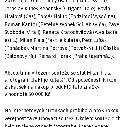
2016 jsou: Tomáš Tichý (Ráno na konci světa),
Jaroslav Kuneš Behenský (Origami Tale), Pavla
Hralová (Čas), Tomáš Holub (Podzimní Vysočina),
Roman Kantor (Betelné zvonek:Ščí jak sviňa), Pavel
Svoboda (V ráji), Renata Kratochvílová (Alea iacta
est …), Milan Fiala (fakt je kulatá), Petr Luňák
(Pohádka), Martina Petrová (Petvážky), Jiří Částka
(Balónový ráj), Richard Horák (Praha tajemná…).
Absolutním vítězem soutěže se stal Milan Fiala
s fotografií „fakt je kulatá“. Od společnosti Nikon
získal šek na nákup produktů této značky
v hodnotě 50 000 Kč.
Na internetových stránkách probíhala pro širokou
veřejnost také tipovací soutěž. Úkolem soutěžících
bylo správně označit fotografie, které vybere