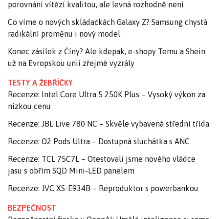
porovnání vítězí kvalitou, ale levná rozhodně není
Co víme o nových skládačkách Galaxy Z? Samsung chystá
radikální proměnu i nový model
Konec zásilek z Číny? Ale kdepak, e-shopy Temu a Shein
už na Evropskou unii zřejmě vyzrály
TESTY A ŽEBŘÍČKY
Recenze: Intel Core Ultra 5 250K Plus – Vysoký výkon za
nízkou cenu
Recenze: JBL Live 780 NC – Skvěle vybavená střední třída
Recenze: O2 Pods Ultra – Dostupná sluchátka s ANC
Recenze: TCL 75C7L – Otestovali jsme nového vládce
jasu s obřím SQD Mini-LED panelem
Recenze: JVC XS-E934B – Reproduktor s powerbankou
BEZPEČNOST