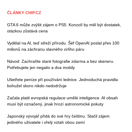
ČLÁNKY CHIP.CZ
GTA 6 může zvýšit zájem o PS5. Konzolí by měl být dostatek,
otázkou zůstává cena
Vydělal na AI, teď střeží přírodu. Šéf OpenAI poslal přes 100
milionů na záchranu slavného orlího páru
Návod: Zachraňte staré fotografie zdarma a bez skeneru.
Potřebujete jen negativ a dva mobily
Ušetřete peníze při používání lednice. Jednoduchá pravidla
bohužel skoro nikdo nedodržuje
Začala platit evropská regulace umělé inteligence. AI obsah
musí být označený, jinak hrozí astronomické pokuty
Japonský vývojář přidá do své hry češtinu. Stačil zájem
jediného uživatele i vřelý vztah obou zemí