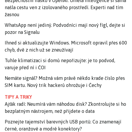
Bezpečnostní fiasko v OpenAI: Umělá inteligence si sama
našla cestu ven z izolovaného prostředí. Experti nad tím
žasnou
WhatsApp není jediný. Podvodníci mají nový fígl, dejte si
pozor na Signalu
Ihned si aktualizujte Windows. Microsoft opravil přes 600
chyb, dvě z nich už se zneužívají
Tuhle klimatizaci si domů nepořizujte: je to podvod,
varuje před ní i ČOI
Nemáte signál? Možná vám právě někdo krade číslo přes
SIM kartu. Nový trik hackerů ohrožuje i Čechy
TIPY A TRIKY
Ajťák radí: Neumírá vám náhodou disk? Zkontrolujte si ho
bezplatným nástrojem, než přijdete o data
Poznejte tajemství barevných USB portů: Co znamenají
černé, oranžové a modré konektory?