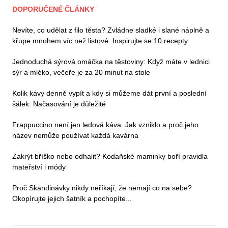
DOPORUČENÉ ČLÁNKY
Nevíte, co udělat z filo těsta? Zvládne sladké i slané náplně a
křupe mnohem víc než listové. Inspirujte se 10 recepty
Jednoduchá sýrová omáčka na těstoviny: Když máte v lednici
sýr a mléko, večeře je za 20 minut na stole
Kolik kávy denně vypít a kdy si můžeme dát první a poslední
šálek: Načasování je důležité
Frappuccino není jen ledová káva. Jak vzniklo a proč jeho
název nemůže používat každá kavárna
Zakrýt bříško nebo odhalit? Kodaňské maminky boří pravidla
mateřství i módy
Proč Skandinávky nikdy neříkají, že nemají co na sebe?
Okopírujte jejich šatník a pochopíte...