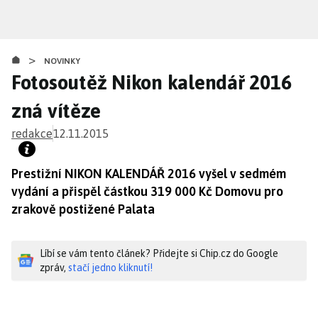
Přejít
k
hlavnímu
>
obsahu
NOVINKY
Fotosoutěž Nikon kalendář 2016
zná vítěze
redakce
12.11.2015
Prestižní NIKON KALENDÁŘ 2016 vyšel v sedmém
vydání a přispěl částkou 319 000 Kč Domovu pro
zrakově postižené Palata
Líbí se vám tento článek? Přidejte si Chip.cz do Google
zpráv,
stačí jedno kliknutí!