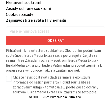
Nastavení soukromí
Zásady ochrany soukromí
Cookies zásady
Zajímavosti ze světa IT v e-mailu
ODEBÍRAT
Přihlášením k newsletteru souhlasíte s
Obchodními podmínkami
společnosti BurdaMedia Extra s.r.o.
a potvrzujete, že jste se
seznámili se
Zásadami ochrany soukromí BurdaMedia Extra -
BurdaMedia Extra s.r.o.
bude s Vašimi údaji pracovat zejména k
organizaci a vyhodnocení akce a zasílání novinek.
Chcete navíc dostávat i další zajímavé a exkluzivní
informace od našich partnerů? Pokud souhlasíte se
zpracováním údajů k tomuto účelu podle
Zásad ochrany
soukromí BurdaMedia Extra s.r.o.
, zaškrtněte toto pole.
© 2003—2026 BurdaMedia Extra s.r.o.