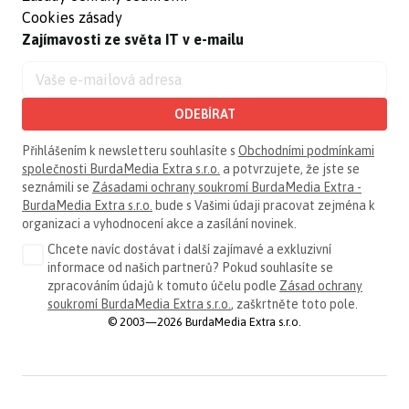
Cookies zásady
Zajímavosti ze světa IT v e-mailu
ODEBÍRAT
Přihlášením k newsletteru souhlasíte s
Obchodními podmínkami
společnosti BurdaMedia Extra s.r.o.
a potvrzujete, že jste se
seznámili se
Zásadami ochrany soukromí BurdaMedia Extra -
BurdaMedia Extra s.r.o.
bude s Vašimi údaji pracovat zejména k
organizaci a vyhodnocení akce a zasílání novinek.
Chcete navíc dostávat i další zajímavé a exkluzivní
informace od našich partnerů? Pokud souhlasíte se
zpracováním údajů k tomuto účelu podle
Zásad ochrany
soukromí BurdaMedia Extra s.r.o.
, zaškrtněte toto pole.
© 2003—2026 BurdaMedia Extra s.r.o.