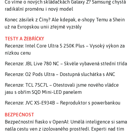
Co víme o nových skládačkách Galaxy Z? Samsung chystá
radikální proměnu i nový model
Konec zásilek z Číny? Ale kdepak, e-shopy Temu a Shein
už na Evropskou unii zřejmě vyzrály
TESTY A ŽEBŘÍČKY
Recenze: Intel Core Ultra 5 250K Plus – Vysoký výkon za
nízkou cenu
Recenze: JBL Live 780 NC – Skvěle vybavená střední třída
Recenze: O2 Pods Ultra – Dostupná sluchátka s ANC
Recenze: TCL 75C7L – Otestovali jsme nového vládce
jasu s obřím SQD Mini-LED panelem
Recenze: JVC XS-E934B – Reproduktor s powerbankou
BEZPEČNOST
Bezpečnostní fiasko v OpenAI: Umělá inteligence si sama
našla cestu ven z izolovaného prostředí. Experti nad tím