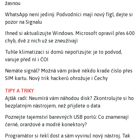
žasnou
WhatsApp není jediný. Podvodníci mají nový fígl, dejte si
pozor na Signalu
Ihned si aktualizujte Windows. Microsoft opravil přes 600
chyb, dvě z nich už se zneužívají
Tuhle klimatizaci si domů nepořizujte: je to podvod,
varuje před ní i ČOI
Nemáte signál? Možná vám právě někdo krade číslo přes
SIM kartu. Nový trik hackerů ohrožuje i Čechy
TIPY A TRIKY
Ajťák radí: Neumírá vám náhodou disk? Zkontrolujte si ho
bezplatným nástrojem, než přijdete o data
Poznejte tajemství barevných USB portů: Co znamenají
černé, oranžové a modré konektory?
Programátor si řekl dost a sám vyvinul nový nástroj. Tak