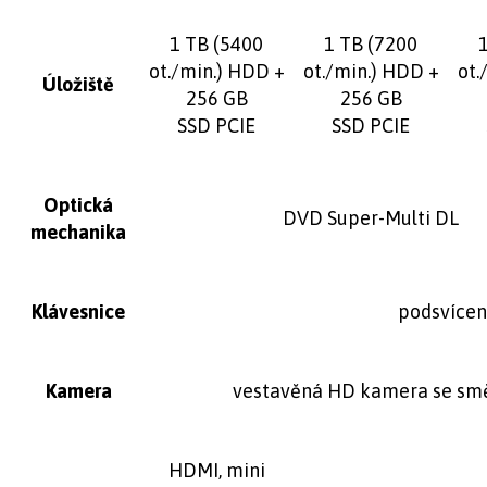
1 TB (5400
1 TB (7200
ot./min.) HDD +
ot./min.) HDD +
ot.
Úložiště
256 GB
256 GB
SSD PCIE
SSD PCIE
Optická
DVD Super-Multi DL
mechanika
Klávesnice
podsvíce
Kamera
vestavěná HD kamera se s
HDMI, mini