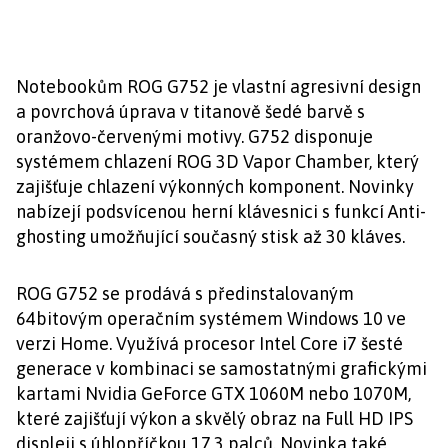
Notebookům ROG G752 je vlastní agresivní design
a povrchová úprava v titanově šedé barvě s
oranžovo-červenými motivy. G752 disponuje
systémem chlazení ROG 3D Vapor Chamber, který
zajišťuje chlazení výkonných komponent. Novinky
nabízejí podsvícenou herní klávesnici s funkcí Anti-
ghosting umožňující současný stisk až 30 kláves.
ROG G752 se prodává s předinstalovaným
64bitovým operačním systémem Windows 10 ve
verzi Home. Využívá procesor Intel Core i7 šesté
generace v kombinaci se samostatnými grafickými
kartami Nvidia GeForce GTX 1060M nebo 1070M,
které zajišťují výkon a skvělý obraz na Full HD IPS
displeji s úhlopříčkou 17,3 palců. Novinka také