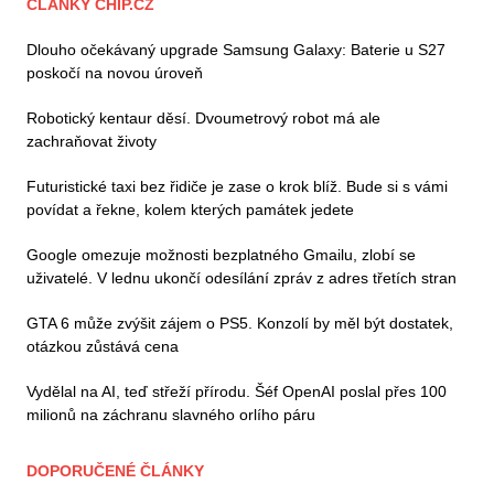
ČLÁNKY CHIP.CZ
Dlouho očekávaný upgrade Samsung Galaxy: Baterie u S27
poskočí na novou úroveň
Robotický kentaur děsí. Dvoumetrový robot má ale
zachraňovat životy
Futuristické taxi bez řidiče je zase o krok blíž. Bude si s vámi
povídat a řekne, kolem kterých památek jedete
Google omezuje možnosti bezplatného Gmailu, zlobí se
uživatelé. V lednu ukončí odesílání zpráv z adres třetích stran
GTA 6 může zvýšit zájem o PS5. Konzolí by měl být dostatek,
otázkou zůstává cena
Vydělal na AI, teď střeží přírodu. Šéf OpenAI poslal přes 100
milionů na záchranu slavného orlího páru
DOPORUČENÉ ČLÁNKY