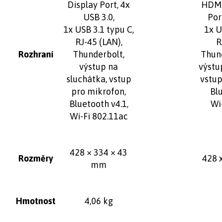
Display Port, 4x
HDMI
USB 3.0,
Por
1x USB 3.1 typu C,
1x U
RJ-45 (LAN),
R
Rozhraní
Thunderbolt,
Thund
výstup na
výstu
sluchátka, vstup
vstup
pro mikrofon,
Blu
Bluetooth v4.1,
Wi
Wi-Fi 802.11ac
428 × 334 × 43
Rozměry
428 
mm
Hmotnost
4,06 kg