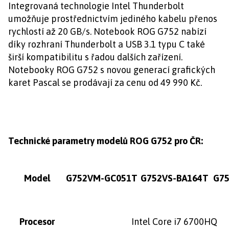
Integrovaná technologie Intel Thunderbolt
umožňuje prostřednictvím jediného kabelu přenos
rychlostí až 20 GB/s. Notebook ROG G752 nabízí
díky rozhraní Thunderbolt a USB 3.1 typu C také
širší kompatibilitu s řadou dalších zařízení.
Notebooky ROG G752 s novou generací grafických
karet Pascal se prodávají za cenu od 49 990 Kč.
Technické parametry modelů ROG G752 pro ČR:
Model
G752VM-GC051T
G752VS-BA164T
G75
Procesor
Intel Core i7 6700HQ