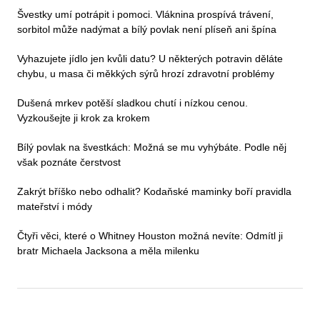
Švestky umí potrápit i pomoci. Vláknina prospívá trávení,
sorbitol může nadýmat a bílý povlak není plíseň ani špína
Vyhazujete jídlo jen kvůli datu? U některých potravin děláte
chybu, u masa či měkkých sýrů hrozí zdravotní problémy
Dušená mrkev potěší sladkou chutí i nízkou cenou.
Vyzkoušejte ji krok za krokem
Bílý povlak na švestkách: Možná se mu vyhýbáte. Podle něj
však poznáte čerstvost
Zakrýt bříško nebo odhalit? Kodaňské maminky boří pravidla
mateřství i módy
Čtyři věci, které o Whitney Houston možná nevíte: Odmítl ji
bratr Michaela Jacksona a měla milenku