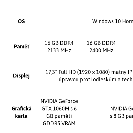
OS
Windows 10 Hom
16 GB DDR4
16 GB DDR4
Paměť
2133 MHz
2400 MHz
17,3" Full HD (1920 × 1080) matný IP
Displej
úpravou proti odleskům a tech
NVIDIA GeForce
Grafická
GTX 1060M s 6
NVIDIA G
karta
GB paměti
s 8 GB p
GDDR5 VRAM