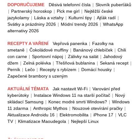
DOPORUČUJEME
Děsivá telefonní čísla
|
Slovník puberťáků
|
Partnerský horoskop
|
Pick me girl
|
Nejtěžší české
jazykolamy
|
Láska a vztahy
|
Kulturní tipy
|
Ajťák radí
|
Svátky a prázdniny 2026
|
Módní trendy 2026
|
WhatsApp
alternativy 2026
RECEPTY A VAŘENÍ
Vepřová panenka
|
Fazolky na
smetaně
|
Čokoládové muffiny
|
Banánový chlebíček
|
Chili
con carne
|
Sportovní nápoj
|
Zálivky na salát
|
Jahodový
džem
|
Zelná polévka
|
Třešňová bublanina
|
Sekaná recept
|
Perník
|
Lečo
|
Recepty s rybízem
|
Domácí housky
|
Zapečené brambory s uzeným
AKTUÁLNÍ TÉMATA
Jak nastavit Wi-Fi
|
Varování před
kyberútoky
|
Instalace Windows 11 na starší počítač
|
Nový
skládací Samsung
|
Konec modré smrti Windows?
|
Windows
11 zdarma
|
Anthropic Mythos
|
Nouzové otevírání pračky
|
Aktualizace Androidu 16
|
Elektromobilita
|
iPhone 17
|
VLC
TV
|
Klimatizace Maoudegola
|
Nejlepší Linux