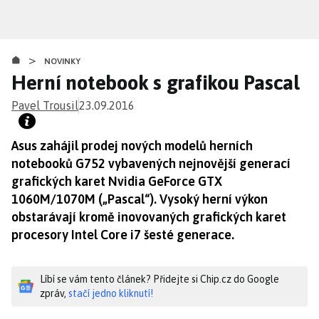
Přejít
k
hlavnímu
>
obsahu
NOVINKY
Herní notebook s grafikou Pascal
Pavel Trousil
23.09.2016
Asus zahájil prodej nových modelů herních
notebooků G752 vybavených nejnovější generací
grafických karet Nvidia GeForce GTX
1060M/1070M („Pascal“). Vysoký herní výkon
obstarávají kromě inovovaných grafických karet
procesory Intel Core i7 šesté generace.
Líbí se vám tento článek? Přidejte si Chip.cz do Google
zpráv,
stačí jedno kliknutí!