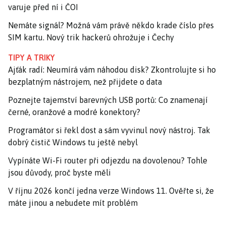
varuje před ní i ČOI
Nemáte signál? Možná vám právě někdo krade číslo přes
SIM kartu. Nový trik hackerů ohrožuje i Čechy
TIPY A TRIKY
Ajťák radí: Neumírá vám náhodou disk? Zkontrolujte si ho
bezplatným nástrojem, než přijdete o data
Poznejte tajemství barevných USB portů: Co znamenají
černé, oranžové a modré konektory?
Programátor si řekl dost a sám vyvinul nový nástroj. Tak
dobrý čistič Windows tu ještě nebyl
Vypínáte Wi-Fi router při odjezdu na dovolenou? Tohle
jsou důvody, proč byste měli
V říjnu 2026 končí jedna verze Windows 11. Ověřte si, že
máte jinou a nebudete mít problém