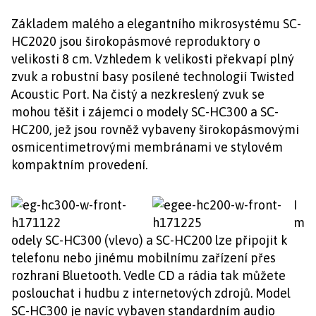
Základem malého a elegantního mikrosystému SC-
HC2020 jsou širokopásmové reproduktory o
velikosti 8 cm. Vzhledem k velikosti překvapí plný
zvuk a robustní basy posílené technologií Twisted
Acoustic Port. Na čistý a nezkreslený zvuk se
mohou těšit i zájemci o modely SC-HC300 a SC-
HC200, jež jsou rovněž vybaveny širokopásmovými
osmicentimetrovými membránami ve stylovém
kompaktním provedení.
I
m
odely SC-HC300 (vlevo) a SC-HC200 lze připojit k
telefonu nebo jinému mobilnímu zařízení přes
rozhraní Bluetooth. Vedle CD a rádia tak můžete
poslouchat i hudbu z internetových zdrojů. Model
SC-HC300 je navíc vybaven standardním audio