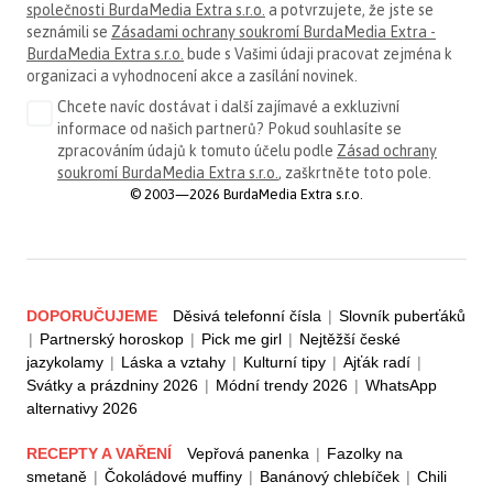
společnosti BurdaMedia Extra s.r.o.
a potvrzujete, že jste se
seznámili se
Zásadami ochrany soukromí BurdaMedia Extra -
BurdaMedia Extra s.r.o.
bude s Vašimi údaji pracovat zejména k
organizaci a vyhodnocení akce a zasílání novinek.
Chcete navíc dostávat i další zajímavé a exkluzivní
informace od našich partnerů? Pokud souhlasíte se
zpracováním údajů k tomuto účelu podle
Zásad ochrany
soukromí BurdaMedia Extra s.r.o.
, zaškrtněte toto pole.
© 2003—2026 BurdaMedia Extra s.r.o.
DOPORUČUJEME
Děsivá telefonní čísla
|
Slovník puberťáků
|
Partnerský horoskop
|
Pick me girl
|
Nejtěžší české
jazykolamy
|
Láska a vztahy
|
Kulturní tipy
|
Ajťák radí
|
Svátky a prázdniny 2026
|
Módní trendy 2026
|
WhatsApp
alternativy 2026
RECEPTY A VAŘENÍ
Vepřová panenka
|
Fazolky na
smetaně
|
Čokoládové muffiny
|
Banánový chlebíček
|
Chili