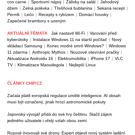
con carne
|
Sportovní nápoj
|
Zálivky na salát
|
Jahodový
džem
|
Zelná polévka
|
Třešňová bublanina
|
Sekaná recept
|
Perník
|
Lečo
|
Recepty s rybízem
|
Domácí housky
|
Zapečené brambory s uzeným
AKTUÁLNÍ TÉMATA
Jak nastavit Wi-Fi
|
Varování před
kyberútoky
|
Instalace Windows 11 na starší počítač
|
Nový
skládací Samsung
|
Konec modré smrti Windows?
|
Windows
11 zdarma
|
Anthropic Mythos
|
Nouzové otevírání pračky
|
Aktualizace Androidu 16
|
Elektromobilita
|
iPhone 17
|
VLC
TV
|
Klimatizace Maoudegola
|
Nejlepší Linux
ČLÁNKY CHIP.CZ
Začala platit evropská regulace umělé inteligence. AI obsah
musí být označený, jinak hrozí astronomické pokuty
Japonský vývojář přidá do své hry češtinu. Stačil zájem
jediného uživatele i vřelý vztah obou zemí
Rusové inovovali své drony. Expert objevil nový systém ladění