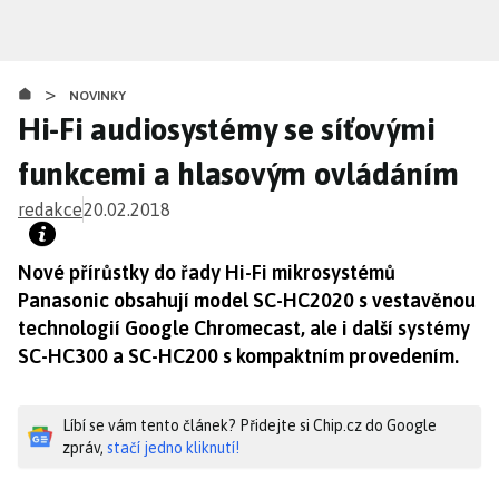
Přejít
k
hlavnímu
>
obsahu
NOVINKY
Hi-Fi audiosystémy se síťovými
funkcemi a hlasovým ovládáním
redakce
20.02.2018
Nové přírůstky do řady Hi-Fi mikrosystémů
Panasonic obsahují model SC-HC2020 s vestavěnou
technologií Google Chromecast, ale i další systémy
SC-HC300 a SC-HC200 s kompaktním provedením.
Líbí se vám tento článek? Přidejte si Chip.cz do Google
zpráv,
stačí jedno kliknutí!