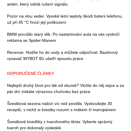
antén, který odolá rušení signálu
Pozor na vlnu veder. Vysoké letní teploty škodí baterii telefonu,
už při 45 °C hrozí její poškození
BMW porušilo starý slib. Po nastartování auta na vás vyskočí
reklama se Spider-Manem
Recenze: Hodíte ho do vody a můžete odpočívat. Bazénový
vysavač WYBOT B1 ušetří spoustu práce
DOPORUČENÉ ČLÁNKY
Nejlepší druhý život pro lák od okurek? Vložte do něj vejce a za
pár dní získáte výraznou chuťovku bez práce
Švestková sezona nabízí víc než povidla. Vyzkoušejte 30
receptů, v nichž si švestky rozumí s mákem či marcipánem
Švestkové knedlíky z tvarohového těsta: Vyberte správný
tvaroh pro dokonalý výsledek