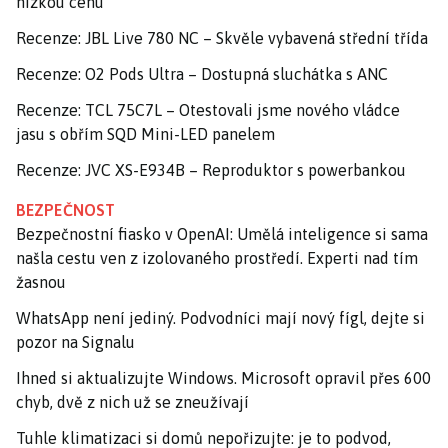
nízkou cenu
Recenze: JBL Live 780 NC – Skvěle vybavená střední třída
Recenze: O2 Pods Ultra – Dostupná sluchátka s ANC
Recenze: TCL 75C7L – Otestovali jsme nového vládce
jasu s obřím SQD Mini-LED panelem
Recenze: JVC XS-E934B – Reproduktor s powerbankou
BEZPEČNOST
Bezpečnostní fiasko v OpenAI: Umělá inteligence si sama
našla cestu ven z izolovaného prostředí. Experti nad tím
žasnou
WhatsApp není jediný. Podvodníci mají nový fígl, dejte si
pozor na Signalu
Ihned si aktualizujte Windows. Microsoft opravil přes 600
chyb, dvě z nich už se zneužívají
Tuhle klimatizaci si domů nepořizujte: je to podvod,