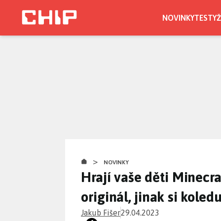
Přejít
k
NOVINKY
TESTY
Ž
hlavnímu
obsahu
>
NOVINKY
Hrají vaše děti Minecra
originál, jinak si kole
Jakub Fišer
29.04.2023