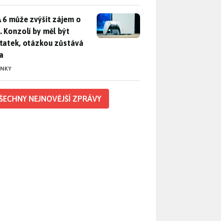
 6 může zvýšit zájem o PS5. Konzolí by měl být dostatek, otáz
 6 může zvýšit zájem o
. Konzolí by měl být
tatek, otázkou zůstává
a
INKY
ŠECHNY NEJNOVĚJŠÍ ZPRÁVY