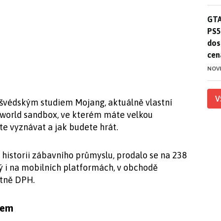
GTA
GTA
PS5
dos
cen
NOV
V
 švédským studiem Mojang, aktuálně vlastní
n-world sandbox, ve kterém máte velkou
te vyznávat a jak budete hrát.
 historii zábavního průmyslu, prodalo se na 238
ný i na mobilních platformách, v obchodě
etně DPH.
rem