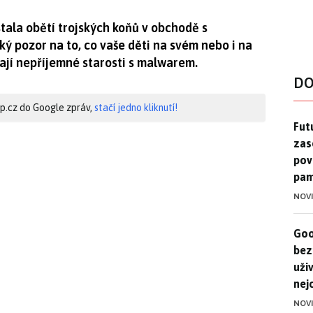
tala obětí trojských koňů v obchodě s
ký pozor na to, co vaše děti na svém nebo i na
kají nepříjemné starosti s malwarem.
DO
hip.cz do Google zpráv,
stačí jedno kliknutí!
Futu
Futu
zase
pov
pam
NOV
Goo
Goo
bez
uživ
nej
NOV