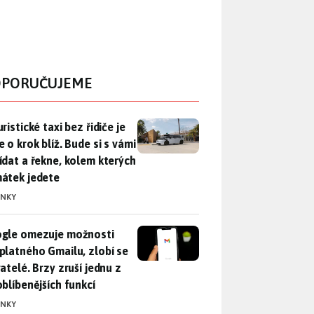
PORUČUJEME
ristické taxi bez řidiče je zase o krok blíž. Bude si s vámi p
ristické taxi bez řidiče je
 o krok blíž. Bude si s vámi
ídat a řekne, kolem kterých
átek jedete
INKY
gle omezuje možnosti bezplatného Gmailu, zlobí se uživatelé. 
gle omezuje možnosti
platného Gmailu, zlobí se
atelé. Brzy zruší jednu z
oblíbenějších funkcí
INKY