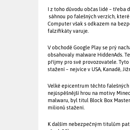
I z toho důvodu občas lidé – třeba d
sáhnou po falešných verzích, které 
Computer však s odkazem na bezpe
falzifikáty varuje.
V obchodě Google Play se prý nachá
obsahovaly malware HiddenAds. Ten
příjmy pro své provozovatele. Tyto
stažení – nejvíce v USA, Kanadě, Jižní
Velké epicentrum těchto falešných M
nejúspěšnější hrou na motivy Mine
malwaru, byl titul Block Box Maste
milionů stažení.
K dalším nebezpečným titulům patří