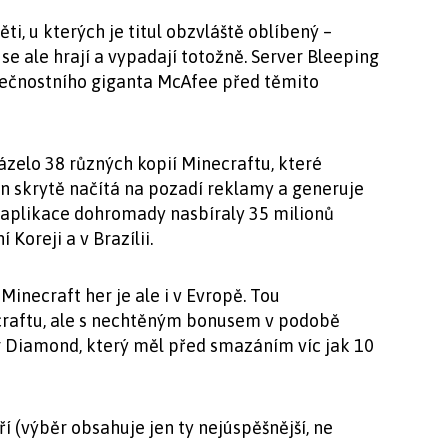
ěti, u kterých je titul obzvláště oblíbený –
se ale hrají a vypadají totožně. Server Bleeping
čnostního giganta McAfee před těmito
zelo 38 různých kopií Minecraftu, které
 skrytě načítá na pozadí reklamy a generuje
 aplikace dohromady nasbíraly 35 milionů
 Koreji a v Brazílii.
inecraft her je ale i v Evropě. Tou
craftu, ale s nechtěným bonusem v podobě
r Diamond, který měl před smazáním víc jak 10
 (výběr obsahuje jen ty nejúspěšnější, ne