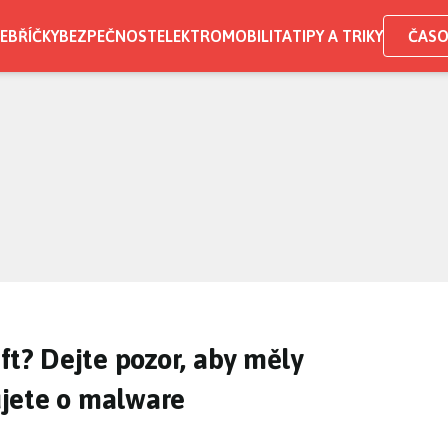
EBŘÍČKY
BEZPEČNOST
ELEKTROMOBILITA
TIPY A TRIKY
ČASO
ft? Dejte pozor, aby měly
dujete o malware