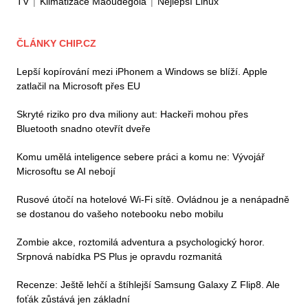
TV
|
Klimatizace Maoudegola
|
Nejlepší Linux
ČLÁNKY CHIP.CZ
Lepší kopírování mezi iPhonem a Windows se blíží. Apple
zatlačil na Microsoft přes EU
Skryté riziko pro dva miliony aut: Hackeři mohou přes
Bluetooth snadno otevřít dveře
Komu umělá inteligence sebere práci a komu ne: Vývojář
Microsoftu se AI nebojí
Rusové útočí na hotelové Wi-Fi sítě. Ovládnou je a nenápadně
se dostanou do vašeho notebooku nebo mobilu
Zombie akce, roztomilá adventura a psychologický horor.
Srpnová nabídka PS Plus je opravdu rozmanitá
Recenze: Ještě lehčí a štíhlejší Samsung Galaxy Z Flip8. Ale
foťák zůstává jen základní