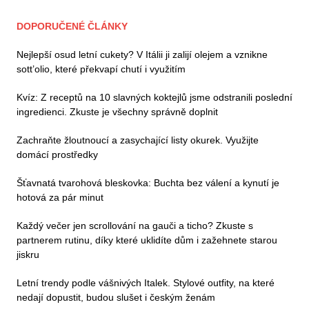
DOPORUČENÉ ČLÁNKY
Nejlepší osud letní cukety? V Itálii ji zalijí olejem a vznikne
sott’olio, které překvapí chutí i využitím
Kvíz: Z receptů na 10 slavných koktejlů jsme odstranili poslední
ingredienci. Zkuste je všechny správně doplnit
Zachraňte žloutnoucí a zasychající listy okurek. Využijte
domácí prostředky
Šťavnatá tvarohová bleskovka: Buchta bez válení a kynutí je
hotová za pár minut
Každý večer jen scrollování na gauči a ticho? Zkuste s
partnerem rutinu, díky které uklidíte dům i zažehnete starou
jiskru
Letní trendy podle vášnivých Italek. Stylové outfity, na které
nedají dopustit, budou slušet i českým ženám