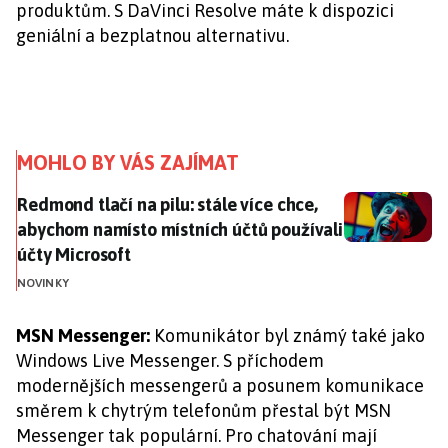
produktům. S DaVinci Resolve máte k dispozici
geniální a bezplatnou alternativu.
MOHLO BY VÁS ZAJÍMAT
Redmond tlačí na pilu: stále více chce, abychom namí
Redmond tlačí na pilu: stále více chce,
abychom namísto místních účtů používali
účty Microsoft
NOVINKY
MSN Messenger:
Komunikátor byl známý také jako
Windows Live Messenger. S příchodem
modernějších messengerů a posunem komunikace
směrem k chytrým telefonům přestal být MSN
Messenger tak populární. Pro chatování mají