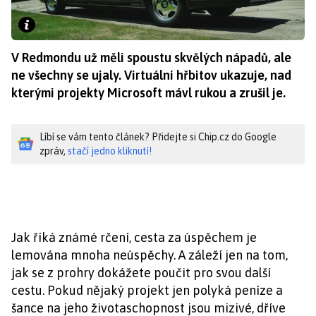
V Redmondu už měli spoustu skvělých nápadů, ale
ne všechny se ujaly. Virtuální hřbitov ukazuje, nad
kterými projekty Microsoft mávl rukou a zrušil je.
Líbí se vám tento článek? Přidejte si Chip.cz do Google
zpráv,
stačí jedno kliknutí!
Jak říká známé rčení, cesta za úspěchem je
lemována mnoha neúspěchy. A záleží jen na tom,
jak se z prohry dokážete poučit pro svou další
cestu. Pokud nějaký projekt jen polyká peníze a
šance na jeho životaschopnost jsou mizivé, dříve