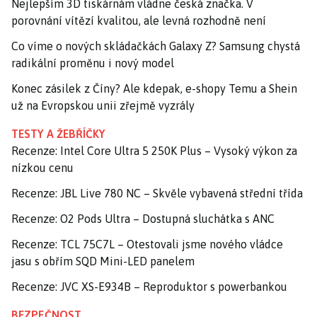
Nejlepším 3D tiskárnám vládne česká značka. V
porovnání vítězí kvalitou, ale levná rozhodně není
Co víme o nových skládačkách Galaxy Z? Samsung chystá
radikální proměnu i nový model
Konec zásilek z Číny? Ale kdepak, e-shopy Temu a Shein
už na Evropskou unii zřejmě vyzrály
TESTY A ŽEBŘÍČKY
Recenze: Intel Core Ultra 5 250K Plus – Vysoký výkon za
nízkou cenu
Recenze: JBL Live 780 NC – Skvěle vybavená střední třída
Recenze: O2 Pods Ultra – Dostupná sluchátka s ANC
Recenze: TCL 75C7L – Otestovali jsme nového vládce
jasu s obřím SQD Mini-LED panelem
Recenze: JVC XS-E934B – Reproduktor s powerbankou
BEZPEČNOST