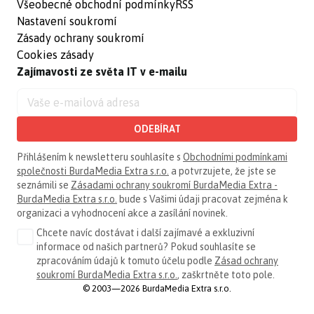
Všeobecné obchodní podmínky
RSS
Nastavení soukromí
Zásady ochrany soukromí
Cookies zásady
Zajímavosti ze světa IT v e-mailu
ODEBÍRAT
Přihlášením k newsletteru souhlasíte s
Obchodními podmínkami
společnosti BurdaMedia Extra s.r.o.
a potvrzujete, že jste se
seznámili se
Zásadami ochrany soukromí BurdaMedia Extra -
BurdaMedia Extra s.r.o.
bude s Vašimi údaji pracovat zejména k
organizaci a vyhodnocení akce a zasílání novinek.
Chcete navíc dostávat i další zajímavé a exkluzivní
informace od našich partnerů? Pokud souhlasíte se
zpracováním údajů k tomuto účelu podle
Zásad ochrany
soukromí BurdaMedia Extra s.r.o.
, zaškrtněte toto pole.
© 2003—2026 BurdaMedia Extra s.r.o.