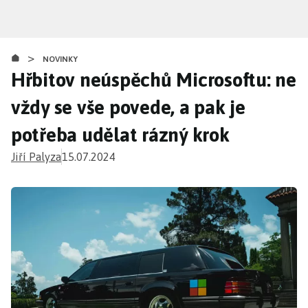
Přejít
k
hlavnímu
>
obsahu
NOVINKY
Hřbitov neúspěchů Microsoftu: ne
vždy se vše povede, a pak je
potřeba udělat rázný krok
Jiří Palyza
15.07.2024