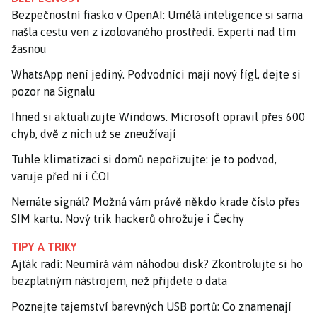
Bezpečnostní fiasko v OpenAI: Umělá inteligence si sama
našla cestu ven z izolovaného prostředí. Experti nad tím
žasnou
WhatsApp není jediný. Podvodníci mají nový fígl, dejte si
pozor na Signalu
Ihned si aktualizujte Windows. Microsoft opravil přes 600
chyb, dvě z nich už se zneužívají
Tuhle klimatizaci si domů nepořizujte: je to podvod,
varuje před ní i ČOI
Nemáte signál? Možná vám právě někdo krade číslo přes
SIM kartu. Nový trik hackerů ohrožuje i Čechy
TIPY A TRIKY
Ajťák radí: Neumírá vám náhodou disk? Zkontrolujte si ho
bezplatným nástrojem, než přijdete o data
Poznejte tajemství barevných USB portů: Co znamenají