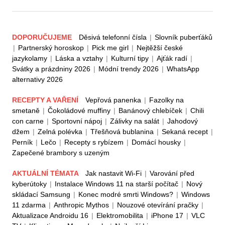
DOPORUČUJEME
Děsivá telefonní čísla
|
Slovník puberťáků
|
Partnerský horoskop
|
Pick me girl
|
Nejtěžší české
jazykolamy
|
Láska a vztahy
|
Kulturní tipy
|
Ajťák radí
|
Svátky a prázdniny 2026
|
Módní trendy 2026
|
WhatsApp
alternativy 2026
RECEPTY A VAŘENÍ
Vepřová panenka
|
Fazolky na
smetaně
|
Čokoládové muffiny
|
Banánový chlebíček
|
Chili
con carne
|
Sportovní nápoj
|
Zálivky na salát
|
Jahodový
džem
|
Zelná polévka
|
Třešňová bublanina
|
Sekaná recept
|
Perník
|
Lečo
|
Recepty s rybízem
|
Domácí housky
|
Zapečené brambory s uzeným
AKTUÁLNÍ TÉMATA
Jak nastavit Wi-Fi
|
Varování před
kyberútoky
|
Instalace Windows 11 na starší počítač
|
Nový
skládací Samsung
|
Konec modré smrti Windows?
|
Windows
11 zdarma
|
Anthropic Mythos
|
Nouzové otevírání pračky
|
Aktualizace Androidu 16
|
Elektromobilita
|
iPhone 17
|
VLC