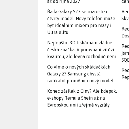
až do října 2027
ce
Řada Galaxy S27 se rozroste o
Rec
čtvrtý model. Nový telefon může
Skv
být ideálním mixem pro masy i
Rec
Ultra elitu
Dos
Nejlepším 3D tiskárnám vládne
Rec
česká značka. V porovnání vítězí
jsm
kvalitou, ale levná rozhodně není
SQD
Co víme o nových skládačkách
Rec
Galaxy Z? Samsung chystá
Rep
radikální proměnu i nový model
Konec zásilek z Číny? Ale kdepak,
e-shopy Temu a Shein už na
Evropskou unii zřejmě vyzrály