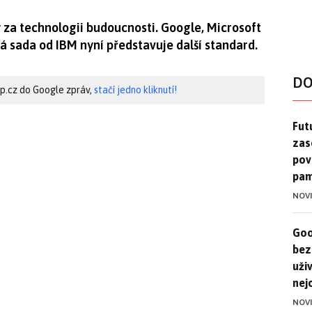
za technologii budoucnosti. Google, Microsoft
vá sada od IBM nyní představuje další standard.
DO
hip.cz do Google zpráv,
stačí jedno kliknutí!
Futu
Futu
zase
pov
pam
NOV
Goo
Goo
bez
uživ
nej
NOV