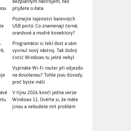
bezplatným nástrojem, než
snou
přijdete o data
Poznejte tajemství barevných
te
USB portů: Co znamenají černé,
oranžové a modré konektory?
.
Programátor si řekl dost a sám
yb,
vyvinul nový nástroj. Tak dobrý
čistič Windows tu ještě nebyl
Vypínáte Wi-Fi router při odjezdu
uje
na dovolenou? Tohle jsou důvody,
proč byste měli
rávě
V říjnu 2026 končí jedna verze
rtu.
Windows 11. Ověřte si, že máte
jinou a nebudete mít problém