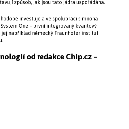
vují způsob, jak jsou tato jádra uspořádána.
uhodobě investuje a ve spolupráci s mnoha
 System One – první integrovaný kvantový
 jej například německý Fraunhofer institut
u.
hnologií od redakce Chip.cz –