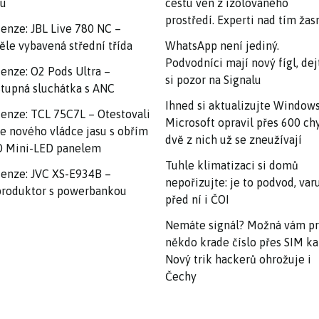
nu
cestu ven z izolovaného
prostředí. Experti nad tím ža
enze: JBL Live 780 NC –
ěle vybavená střední třída
WhatsApp není jediný.
Podvodníci mají nový fígl, dej
enze: O2 Pods Ultra –
si pozor na Signalu
tupná sluchátka s ANC
Ihned si aktualizujte Windows
enze: TCL 75C7L – Otestovali
Microsoft opravil přes 600 ch
e nového vládce jasu s obřím
dvě z nich už se zneužívají
 Mini-LED panelem
Tuhle klimatizaci si domů
enze: JVC XS-E934B –
nepořizujte: je to podvod, var
roduktor s powerbankou
před ní i ČOI
Nemáte signál? Možná vám p
někdo krade číslo přes SIM ka
Nový trik hackerů ohrožuje i
Čechy