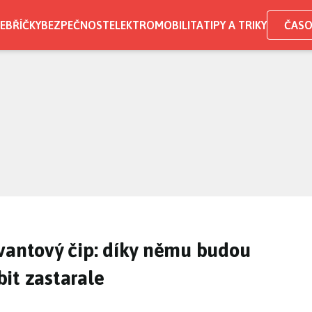
EBŘÍČKY
BEZPEČNOST
ELEKTROMOBILITA
TIPY A TRIKY
ČASO
vantový čip: díky němu budou
it zastarale