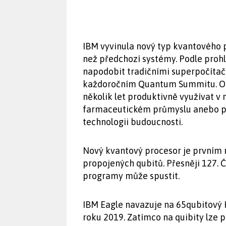
IBM vyvinula nový typ kvantového p
než předchozí systémy. Podle prohl
napodobit tradičními superpočítači
každoročním Quantum Summitu. Oče
několik let produktivně využívat v 
farmaceutickém průmyslu anebo pr
technologii budoucnosti.
Nový kvantový procesor je prvním n
propojených qubitů. Přesněji 127. Č
programy může spustit.
IBM Eagle navazuje na 65qubitový 
roku 2019. Zatímco na quibity lze p