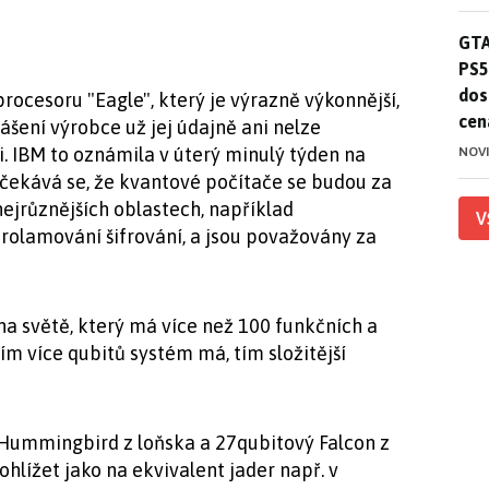
GTA
GTA
PS5
dos
rocesoru "Eagle", který je výrazně výkonnější,
cen
ášení výrobce už jej údajně ani nelze
. IBM to oznámila v úterý minulý týden na
NOV
kává se, že kvantové počítače se budou za
nejrůznějších oblastech, například
V
olamování šifrování, a jsou považovány za
a světě, který má více než 100 funkčních a
ím více qubitů systém má, tím složitější
Hummingbird z loňska a 27qubitový Falcon z
ohlížet jako na ekvivalent jader např. v