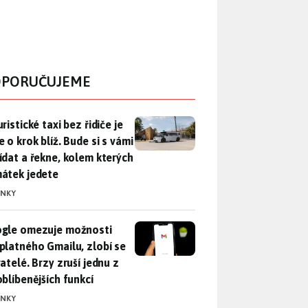
PORUČUJEME
ristické taxi bez řidiče je zase o krok blíž. Bude si s vámi p
ristické taxi bez řidiče je
 o krok blíž. Bude si s vámi
ídat a řekne, kolem kterých
átek jedete
INKY
gle omezuje možnosti bezplatného Gmailu, zlobí se uživatelé. 
gle omezuje možnosti
platného Gmailu, zlobí se
atelé. Brzy zruší jednu z
oblíbenějších funkcí
INKY