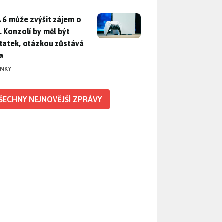
 6 může zvýšit zájem o PS5. Konzolí by měl být dostatek, otáz
 6 může zvýšit zájem o
. Konzolí by měl být
tatek, otázkou zůstává
a
INKY
ŠECHNY NEJNOVĚJŠÍ ZPRÁVY