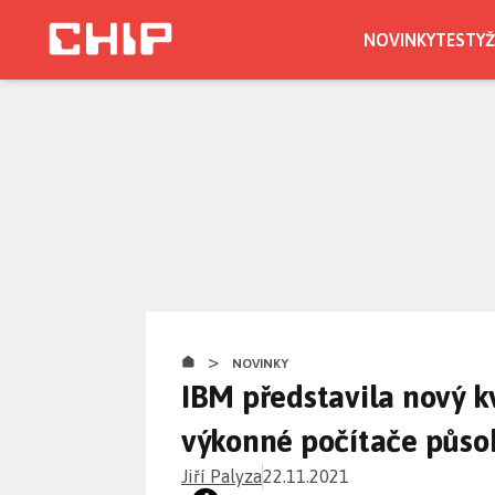
Přejít
k
NOVINKY
TESTY
Ž
hlavnímu
obsahu
>
NOVINKY
IBM představila nový k
výkonné počítače působ
Jiří Palyza
22.11.2021