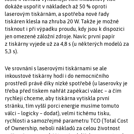
dokáže uspořit v nákladech až 50 % oproti
laserovým tiskárnám, a spotřeba nové řady
tiskáren klesla na zhruba 20 W. Takže je možné
tisknout i při výpadku proudu, kdy jsou k dispozici
jen omezené záložní zdroje. Navíc první papír
z tiskárny vyjede už za 4,8 s (u některých modelů za
5,3 s).
Ve srovnání s laserovými tiskárnami se ale
inkoustové tiskárny hodí i do nemocničního
prostředí právě díky nízké spotřebě (u laserovky je
třeba před tiskem nahřát zapékací válec – a čím
rychleji chceme, aby tiskárna vytiskla první
stránku, tím vyšší porci energie musíme tomuto
válci – logicky – dodat), velmi tichému tisku,
rychlosti a samozřejmě parametru TCO (Total Cost
of Ownership, neboli nákladů za celou životnost