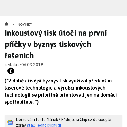
Přejít
k
hlavnímu
>
obsahu
NOVINKY
Inkoustový tisk útočí na první
příčky v byznys tiskových
řešeních
redakce
06.03.2018
("V době dřívější byznys tisk využíval především
laserové technologie a výrobci inkoustových
technologií se prioritně orientovali jen na domácí
spotřebitele. ")
Líbí se vám tento článek? Přidejte si Chip.cz do Google
zpráv,
stačí jedno kliknutí!