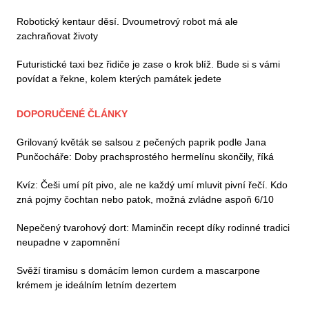
Robotický kentaur děsí. Dvoumetrový robot má ale
zachraňovat životy
Futuristické taxi bez řidiče je zase o krok blíž. Bude si s vámi
povídat a řekne, kolem kterých památek jedete
DOPORUČENÉ ČLÁNKY
Grilovaný květák se salsou z pečených paprik podle Jana
Punčocháře: Doby prachsprostého hermelínu skončily, říká
Kvíz: Češi umí pít pivo, ale ne každý umí mluvit pivní řečí. Kdo
zná pojmy čochtan nebo patok, možná zvládne aspoň 6/10
Nepečený tvarohový dort: Maminčin recept díky rodinné tradici
neupadne v zapomnění
Svěží tiramisu s domácím lemon curdem a mascarpone
krémem je ideálním letním dezertem