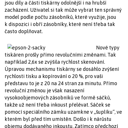
jsou díly a části tiskárny odolnější i na hrubší
zacházení. Uživatel si tak může vybrat ten správný
model podle počtu zásobníků, které využije, jsou
k dispozici i obří zásobníky, které není třeba tak
často doplňovat.
Nové typy
tiskáren prošly přímo revolučními změnami. Tak
například 2,6x se zvýšila rychlost skenování.
Úpravou mechanismu tiskárny se dosáhlo zvýšení
rychlosti tisku a kopírování o 20 %, pro vaši
představu to je z 20 na 24 stran za minutu. Přímo
revoluční změnou je však nasazení
vysokoobjemových zásobníků ve formě sáčků,
takže už není třeba inkoust přelévat. Sáček se
pomocí speciálního zámku uzamkne v „šuplíku“, ve
kterém byl před tím umístěn. Došlo i k nárůstu
objemu dodávaného inkoustu. Zatímco předchozí