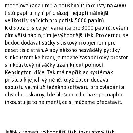
modelová řada uměla potisknout inkousty na 4000
listů papíru, nyní přicházejí nejoptimálnější
velikosti v sáčcích pro potisk 5000 papírů.
K dispozici sice je i varianta pro 3000 papírů, ovšem
čím větší náplň, tím je výhodnější tisk. Pro černou se
budou dodávat sáčky s tiskovým objemem pro
deset tisíc stran. A aby někoho nesváděly pytlíky
s inkoustem ke hraní, je možné zásobníkový prostor
s inkoustovými sáčky uzamknout pomocí
Kensington klíče. Tak má například systémák
přístup k jejich výměně, když Epson dodává
spoustu velmi užitečného softwaru pro ovládání a
obsluhu tiskárny, kde hlášení o docházející náplni
inkoustu je to nejmenší, co si můžeme představit.
Ještě k tématu výhodnější tisk: inkoustový tisk