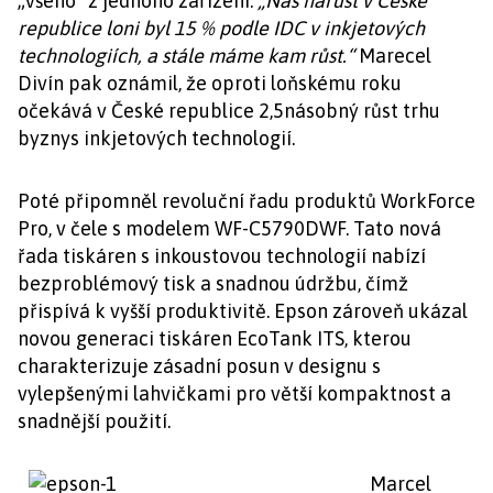
„všeho“ z jednoho zařízení.
„Náš nárůst v České
republice loni byl 15 % podle IDC v inkjetových
technologiích, a stále máme kam růst.“
Marecel
Divín pak oznámil, že oproti loňskému roku
očekává v České republice 2,5násobný růst trhu
byznys inkjetových technologií.
Poté připomněl revoluční řadu produktů WorkForce
Pro, v čele s modelem WF-C5790DWF. Tato nová
řada tiskáren s inkoustovou technologií nabízí
bezproblémový tisk a snadnou údržbu, čímž
přispívá k vyšší produktivitě. Epson zároveň ukázal
novou generaci tiskáren EcoTank ITS, kterou
charakterizuje zásadní posun v designu s
vylepšenými lahvičkami pro větší kompaktnost a
snadnější použití.
Marcel