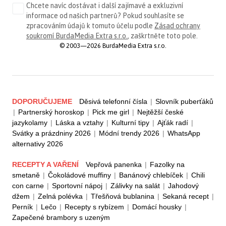
Chcete navíc dostávat i další zajímavé a exkluzivní
informace od našich partnerů? Pokud souhlasíte se
zpracováním údajů k tomuto účelu podle
Zásad ochrany
soukromí BurdaMedia Extra s.r.o.
, zaškrtněte toto pole.
© 2003—2026 BurdaMedia Extra s.r.o.
DOPORUČUJEME
Děsivá telefonní čísla
|
Slovník puberťáků
|
Partnerský horoskop
|
Pick me girl
|
Nejtěžší české
jazykolamy
|
Láska a vztahy
|
Kulturní tipy
|
Ajťák radí
|
Svátky a prázdniny 2026
|
Módní trendy 2026
|
WhatsApp
alternativy 2026
RECEPTY A VAŘENÍ
Vepřová panenka
|
Fazolky na
smetaně
|
Čokoládové muffiny
|
Banánový chlebíček
|
Chili
con carne
|
Sportovní nápoj
|
Zálivky na salát
|
Jahodový
džem
|
Zelná polévka
|
Třešňová bublanina
|
Sekaná recept
|
Perník
|
Lečo
|
Recepty s rybízem
|
Domácí housky
|
Zapečené brambory s uzeným