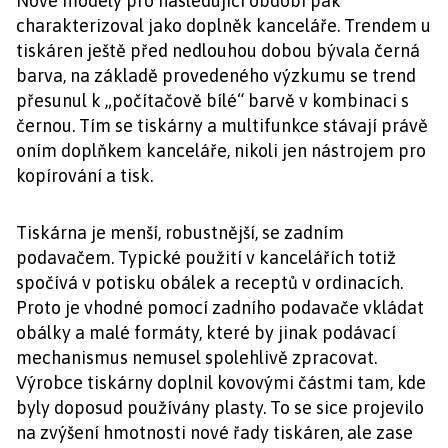
Nové modely pro následující období pak
charakterizoval jako doplněk kanceláře. Trendem u
tiskáren ještě před nedlouhou dobou bývala černá
barva, na základě provedeného výzkumu se trend
přesunul k „počítačově bílé“ barvě v kombinaci s
černou. Tím se tiskárny a multifunkce stávají právě
oním doplňkem kanceláře, nikoli jen nástrojem pro
kopírování a tisk.
Tiskárna je menší, robustnější, se zadním
podavačem. Typické použití v kancelářích totiž
spočívá v potisku obálek a receptů v ordinacích.
Proto je vhodné pomocí zadního podavače vkládat
obálky a malé formáty, které by jinak podávací
mechanismus nemusel spolehlivě zpracovat.
Výrobce tiskárny doplnil kovovými částmi tam, kde
byly doposud používány plasty. To se sice projevilo
na zvýšení hmotnosti nové řady tiskáren, ale zase