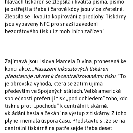
hlavách tiskáren se zlepšila i kvalita písma, písmo
je ostřejší a třeba i čarové kódy jsou více zřetelné.
Zlepšila se i kvalita kopírování z předlohy. Tiskárny
jsou vybaveny NFC pro snazší zavedení
bezdrátového tisku i z mobilních zařízení.
Zajímavá jsou i slova Marcela Divína, pronesená ke
konci akce:
„Nasazení inkoustových tiskáren
představuje návrat k decentralizovanému tisku.“
To
je obrovská výhoda, která se zatím ujímá
především ve Spojených státech. Velké americké
společnosti preferují tisk „pod dohledem“ toho, kdo
tiskne proti „pochodu“ k centrální tiskárně,
vkládání hesla a čekání na výstup z tiskárny. Z toho
plyne i nemalá úspora času. Představte si, že se na
centrální tiskárně na patře sejde třeba deset