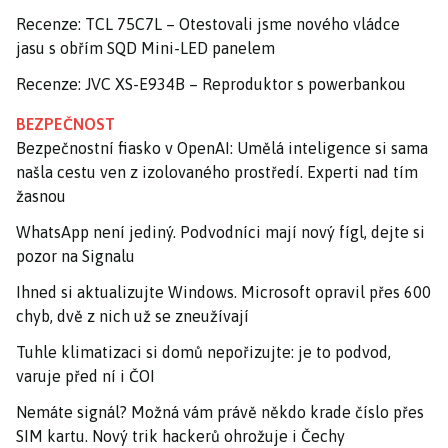
Recenze: TCL 75C7L – Otestovali jsme nového vládce
jasu s obřím SQD Mini-LED panelem
Recenze: JVC XS-E934B – Reproduktor s powerbankou
BEZPEČNOST
Bezpečnostní fiasko v OpenAI: Umělá inteligence si sama
našla cestu ven z izolovaného prostředí. Experti nad tím
žasnou
WhatsApp není jediný. Podvodníci mají nový fígl, dejte si
pozor na Signalu
Ihned si aktualizujte Windows. Microsoft opravil přes 600
chyb, dvě z nich už se zneužívají
Tuhle klimatizaci si domů nepořizujte: je to podvod,
varuje před ní i ČOI
Nemáte signál? Možná vám právě někdo krade číslo přes
SIM kartu. Nový trik hackerů ohrožuje i Čechy