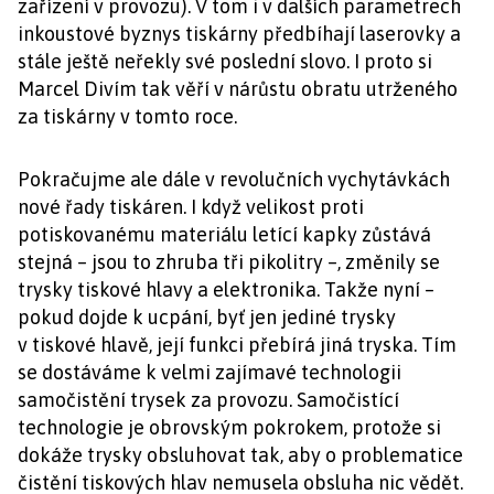
zařízení v provozu). V tom i v dalších parametrech
inkoustové byznys tiskárny předbíhají laserovky a
stále ještě neřekly své poslední slovo. I proto si
Marcel Divím tak věří v nárůstu obratu utrženého
za tiskárny v tomto roce.
Pokračujme ale dále v revolučních vychytávkách
nové řady tiskáren. I když velikost proti
potiskovanému materiálu letící kapky zůstává
stejná – jsou to zhruba tři pikolitry –, změnily se
trysky tiskové hlavy a elektronika. Takže nyní –
pokud dojde k ucpání, byť jen jediné trysky
v tiskové hlavě, její funkci přebírá jiná tryska. Tím
se dostáváme k velmi zajímavé technologii
samočistění trysek za provozu. Samočistící
technologie je obrovským pokrokem, protože si
dokáže trysky obsluhovat tak, aby o problematice
čistění tiskových hlav nemusela obsluha nic vědět.