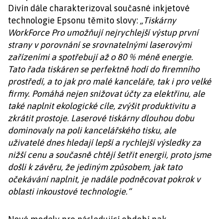
Divín dále charakterizoval současné inkjetové
technologie Epsonu těmito slovy:
„Tiskárny
WorkForce Pro umožňují nejrychlejší výstup první
strany v porovnání se srovnatelnými laserovými
zařízeními a spotřebují až o 80 % méně energie.
Tato řada tiskáren se perfektně hodí do firemního
prostředí, a to jak pro malé kanceláře, tak i pro velké
firmy. Pomáhá nejen snižovat účty za elektřinu, ale
také naplnit ekologické cíle, zvýšit produktivitu a
zkrátit prostoje. Laserové tiskárny dlouhou dobu
dominovaly na poli kancelářského tisku, ale
uživatelé dnes hledají lepší a rychlejší výsledky za
nižší cenu a současně chtějí šetřit energii, proto jsme
došli k závěru, že jediným způsobem, jak tato
očekávání naplnit, je nadále podněcovat pokrok v
oblasti inkoustové technologie.“