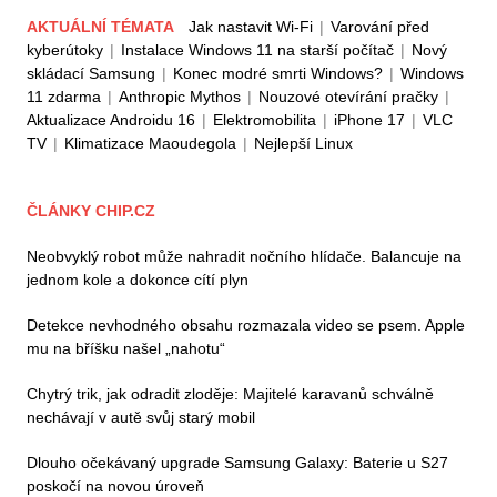
AKTUÁLNÍ TÉMATA
Jak nastavit Wi-Fi
|
Varování před
kyberútoky
|
Instalace Windows 11 na starší počítač
|
Nový
skládací Samsung
|
Konec modré smrti Windows?
|
Windows
11 zdarma
|
Anthropic Mythos
|
Nouzové otevírání pračky
|
Aktualizace Androidu 16
|
Elektromobilita
|
iPhone 17
|
VLC
TV
|
Klimatizace Maoudegola
|
Nejlepší Linux
ČLÁNKY CHIP.CZ
Neobvyklý robot může nahradit nočního hlídače. Balancuje na
jednom kole a dokonce cítí plyn
Detekce nevhodného obsahu rozmazala video se psem. Apple
mu na bříšku našel „nahotu“
Chytrý trik, jak odradit zloděje: Majitelé karavanů schválně
nechávají v autě svůj starý mobil
Dlouho očekávaný upgrade Samsung Galaxy: Baterie u S27
poskočí na novou úroveň