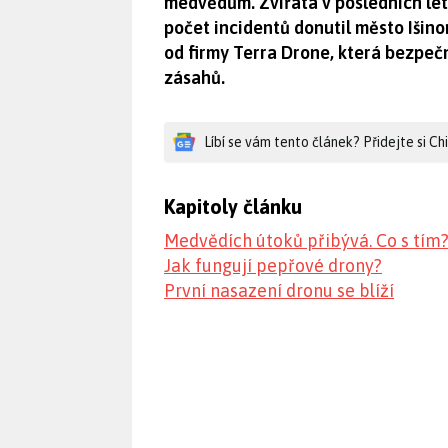
medvědům. Zvířata v posledních lete
počet incidentů donutil město Išino
od firmy Terra Drone, která bezpeč
zásahů.
Líbí se vám tento článek? Přidejte si C
Kapitoly článku
Medvědích útoků přibývá. Co s tím
Jak fungují pepřové drony?
První nasazení dronu se blíží