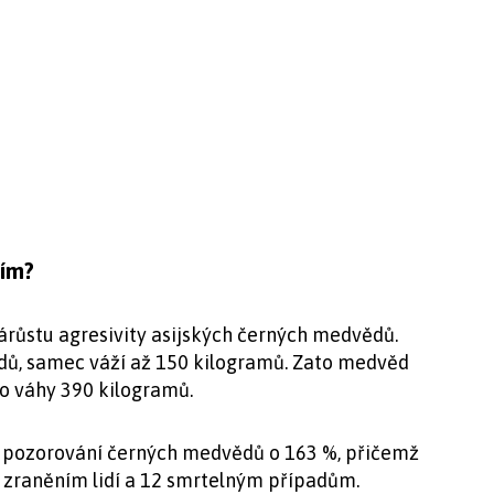
tím?
růstu agresivity asijských černých medvědů.
dů, samec váží až 150 kilogramů. Zato medvěd
 do váhy 390 kilogramů.
t pozorování černých medvědů o 163 %, přičemž
0 zraněním lidí a 12 smrtelným případům.