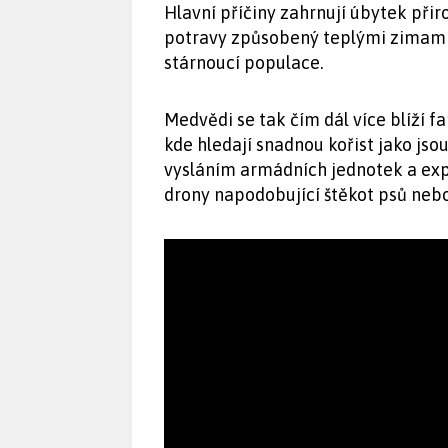
Hlavní příčiny zahrnují úbytek přir
potravy způsobený teplými zimami 
stárnoucí populace.
Medvědi se tak čím dál více blíží
kde hledají snadnou kořist jako jso
vysláním armádních jednotek a exp
drony napodobující štěkot psů nebo