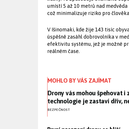
umístí 5 až 10 metrů nad medvěda a
což minimalizuje riziko pro člověka
V Išinomaki, kde žije 143 tisíc obyv
úspěšně zasáhl dobrovolníka v me
efektivitu systému, jež je možné pr
reálném čase.
MOHLO BY VÁS ZAJÍMAT
Drony vás mohou špehovat i za
Drony vás mohou špehovat i z
technologie je zastaví dřív, n
BEZPEČNOST