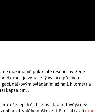
avuje maximálně pokročilé řešení navržené
odel dronu je vybavený vysoce přesnou
igací, dálkovým ovládáním až na 1 kilometr a
zi kapsaicinu.
rotože jejich čich je tisíckrát citlivější než
zení bez trvalého poškození. Pilot při akci
dron