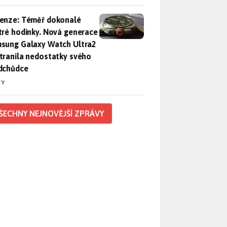
enze: Téměř dokonalé chytré hodinky. Nová generace Samsung
enze: Téměř dokonalé
tré hodinky. Nová generace
sung Galaxy Watch Ultra2
tranila nedostatky svého
dchůdce
TY
ŠECHNY NEJNOVĚJŠÍ ZPRÁVY