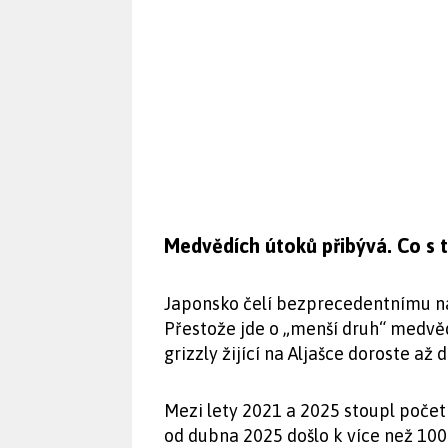
Medvědích útoků přibývá. Co s 
Japonsko čelí bezprecedentnímu ná
Přestože jde o „menší druh“ medvě
grizzly žijící na Aljašce doroste až
Mezi lety 2021 a 2025 stoupl poče
od dubna 2025 došlo k více než 10