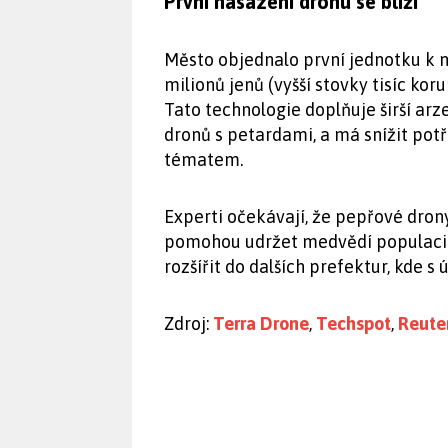
První nasazení dronu se blíží
Město objednalo první jednotku k 
milionů jenů (vyšší stovky tisíc kor
Tato technologie doplňuje širší arz
dronů s petardami, a má snížit potř
tématem.
Experti očekávají, že pepřové drony
pomohou udržet medvědí populaci 
rozšířit do dalších prefektur, kde s 
Zdroj:
Terra Drone
,
Techspot
,
Reute