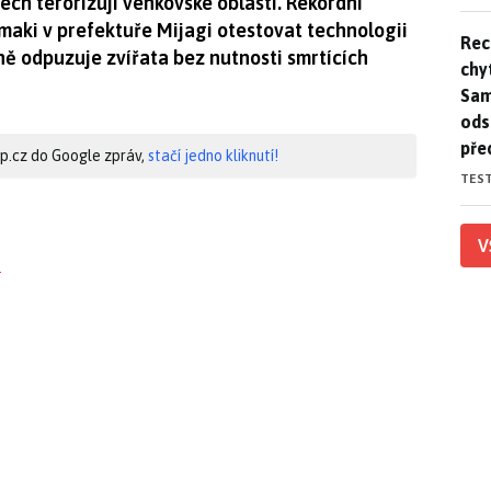
ch terorizují venkovské oblasti. Rekordní
maki v prefektuře Mijagi otestovat technologii
Rec
Rec
ně odpuzuje zvířata bez nutnosti smrtících
chy
Sam
ods
pře
hip.cz do Google zpráv,
stačí jedno kliknutí!
TES
V
?