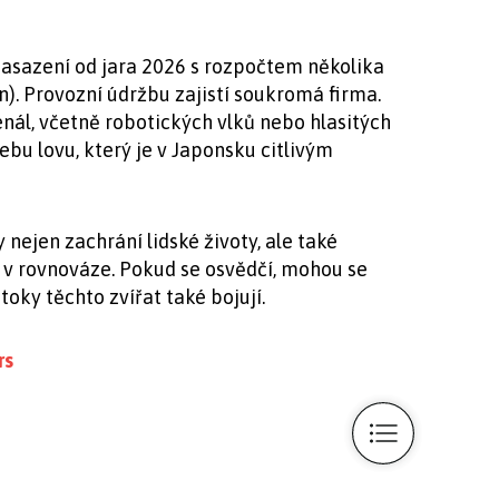
nasazení od jara 2026 s rozpočtem několika
un). Provozní údržbu zajistí soukromá firma.
enál, včetně robotických vlků nebo hlasitých
ebu lovu, který je v Japonsku citlivým
 nejen zachrání lidské životy, ale také
v rovnováze. Pokud se osvědčí, mohou se
útoky těchto zvířat také bojují.
rs