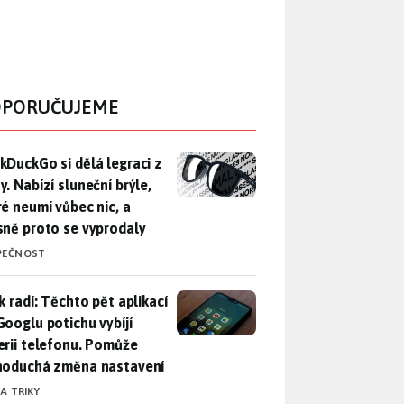
PORUČUJEME
DuckGo si dělá legraci z Mety. Nabízí sluneční brýle, které n
kDuckGo si dělá legraci z
. Nabízí sluneční brýle,
ré neumí vůbec nic, a
sně proto se vyprodaly
PEČNOST
ák radí: Těchto pět aplikací od Googlu potichu vybíjí baterii
k radí: Těchto pět aplikací
Googlu potichu vybíjí
erii telefonu. Pomůže
noduchá změna nastavení
 A TRIKY