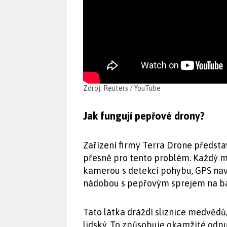
Zdroj: Reuters / YouTube
Jak fungují pepřové drony?
Zařízení firmy Terra Drone předst
přesně pro tento problém. Každý m
kamerou s detekcí pohybu, GPS nav
nádobou s pepřovým sprejem na bá
Tato látka dráždí sliznice medvědů, p
lidský. To způsobuje okamžité odpu