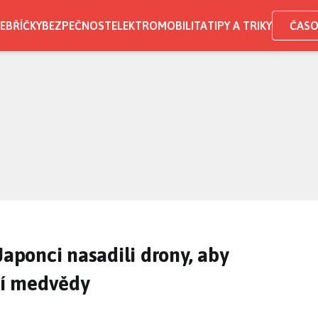
EBŘÍČKY
BEZPEČNOST
ELEKTROMOBILITA
TIPY A TRIKY
ČASO
Japonci nasadili drony, aby
vní medvědy