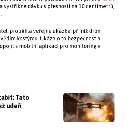
 vystříkne dávku s přesností na 10 centimetrů,
.
atel, proběhla veřejná ukázka, při níž dron
dvědím kostýmu. Ukázalo to bezpečnost a
opojit s mobilní aplikací pro monitoring v
bít: Tato technologie je zastaví dřív, než ude
abít: Tato
ež udeří