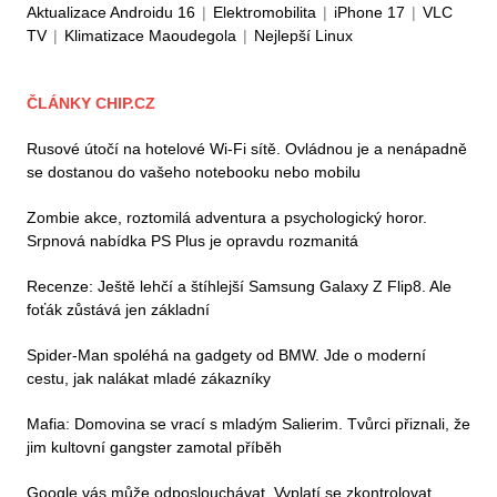
Aktualizace Androidu 16
|
Elektromobilita
|
iPhone 17
|
VLC
TV
|
Klimatizace Maoudegola
|
Nejlepší Linux
ČLÁNKY CHIP.CZ
Rusové útočí na hotelové Wi-Fi sítě. Ovládnou je a nenápadně
se dostanou do vašeho notebooku nebo mobilu
Zombie akce, roztomilá adventura a psychologický horor.
Srpnová nabídka PS Plus je opravdu rozmanitá
Recenze: Ještě lehčí a štíhlejší Samsung Galaxy Z Flip8. Ale
foťák zůstává jen základní
Spider-Man spoléhá na gadgety od BMW. Jde o moderní
cestu, jak nalákat mladé zákazníky
Mafia: Domovina se vrací s mladým Salierim. Tvůrci přiznali, že
jim kultovní gangster zamotal příběh
Google vás může odposlouchávat. Vyplatí se zkontrolovat