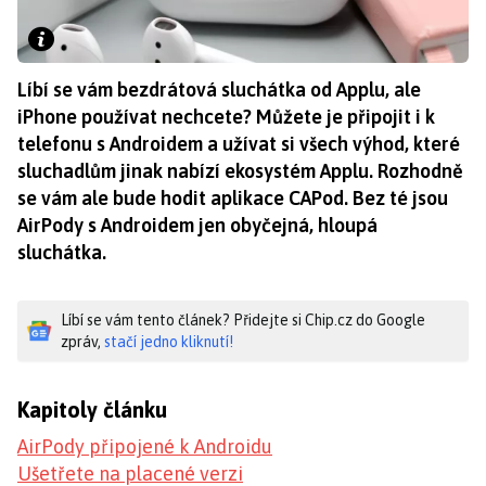
Líbí se vám bezdrátová sluchátka od Applu, ale
iPhone používat nechcete? Můžete je připojit i k
telefonu s Androidem a užívat si všech výhod, které
sluchadlům jinak nabízí ekosystém Applu. Rozhodně
se vám ale bude hodit aplikace CAPod. Bez té jsou
AirPody s Androidem jen obyčejná, hloupá
sluchátka.
Líbí se vám tento článek? Přidejte si Chip.cz do Google
zpráv,
stačí jedno kliknutí!
Kapitoly článku
AirPody připojené k Androidu
Ušetřete na placené verzi