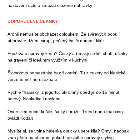
nastavení účtu a smazat uložené nahrávky
DOPORUČENÉ ČLÁNKY
Arónii nemusíte obcházet obloukem. Ze svíravých bobulí
připravíte džem, sirup, pečený čaj či domácí likér
Používáte správný kmín? Český a římský se liší chutí, účinky
na trávení či ideálním využitím v kuchyni
Škvarková pomazánka bez škvarků: Tu z cukety od klasické
verze téměř nerozeznáte
Rychlé "halušky" z jogurtu: Skromný oběd je do 15 minut
hotový. Nasladko i naslano
Oversized noční košile, šátky i brože. Trend nona maxxing
ovládl Kodaň
Myslíte si, že volná halenka opticky ubere kila? Omyl, naopak
vám přidá na objemu, pokud nezvolíte správný styling