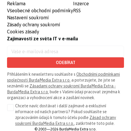
Reklama
Inzerce
Všeobecné obchodní podmínky
RSS
Nastavení soukromí
Zásady ochrany soukromí
Cookies zásady
Zajímavosti ze světa IT v e-mailu
ODEBÍRAT
Přihlášením k newsletteru souhlasíte s
Obchodními podmínkami
společnosti BurdaMedia Extra s.r.o.
a potvrzujete, že jste se
seznámili se
Zásadami ochrany soukromí BurdaMedia Extra -
BurdaMedia Extra s.r.o.
bude s Vašimi údaji pracovat zejména k
organizaci a vyhodnocení akce a zasílání novinek.
Chcete navíc dostávat i další zajímavé a exkluzivní
informace od našich partnerů? Pokud souhlasíte se
zpracováním údajů k tomuto účelu podle
Zásad ochrany
soukromí BurdaMedia Extra s.r.o.
, zaškrtněte toto pole.
© 2003—2026 BurdaMedia Extra s.r.o.