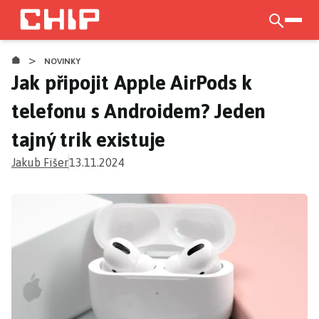
Přejít
k
otevří
hlavnímu
>
obsahu
NOVINKY
Jak připojit Apple AirPods k
telefonu s Androidem? Jeden
tajný trik existuje
Jakub Fišer
13.11.2024