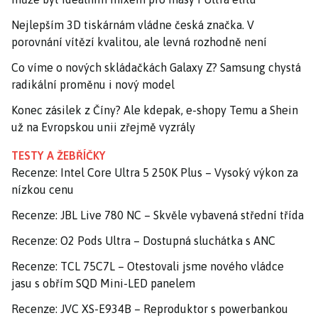
Nejlepším 3D tiskárnám vládne česká značka. V
porovnání vítězí kvalitou, ale levná rozhodně není
Co víme o nových skládačkách Galaxy Z? Samsung chystá
radikální proměnu i nový model
Konec zásilek z Číny? Ale kdepak, e-shopy Temu a Shein
už na Evropskou unii zřejmě vyzrály
TESTY A ŽEBŘÍČKY
Recenze: Intel Core Ultra 5 250K Plus – Vysoký výkon za
nízkou cenu
Recenze: JBL Live 780 NC – Skvěle vybavená střední třída
Recenze: O2 Pods Ultra – Dostupná sluchátka s ANC
Recenze: TCL 75C7L – Otestovali jsme nového vládce
jasu s obřím SQD Mini-LED panelem
Recenze: JVC XS-E934B – Reproduktor s powerbankou