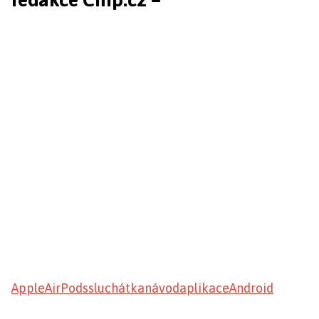
Apple
AirPods
sluchátka
návod
aplikace
Android