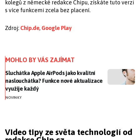
kolegů z německé redakce Chipu, získáte tuto verzi
s více funkcemi zcela bez placení.
Zdroj:
Chip.de
,
Google Play
MOHLO BY VÁS ZAJÍMAT
Sluchátka Apple AirPods jako kvalitní naslouchátka? 
Sluchátka Apple AirPods jako kvalitní
naslouchátka? Funkce nové aktualizace
využije každý
NOVINKY
Video tipy ze světa technologií od
redakce Chip.cz –