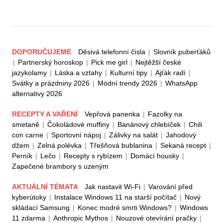
DOPORUČUJEME
Děsivá telefonní čísla
|
Slovník puberťáků
|
Partnerský horoskop
|
Pick me girl
|
Nejtěžší české
jazykolamy
|
Láska a vztahy
|
Kulturní tipy
|
Ajťák radí
|
Svátky a prázdniny 2026
|
Módní trendy 2026
|
WhatsApp
alternativy 2026
RECEPTY A VAŘENÍ
Vepřová panenka
|
Fazolky na
smetaně
|
Čokoládové muffiny
|
Banánový chlebíček
|
Chili
con carne
|
Sportovní nápoj
|
Zálivky na salát
|
Jahodový
džem
|
Zelná polévka
|
Třešňová bublanina
|
Sekaná recept
|
Perník
|
Lečo
|
Recepty s rybízem
|
Domácí housky
|
Zapečené brambory s uzeným
AKTUÁLNÍ TÉMATA
Jak nastavit Wi-Fi
|
Varování před
kyberútoky
|
Instalace Windows 11 na starší počítač
|
Nový
skládací Samsung
|
Konec modré smrti Windows?
|
Windows
11 zdarma
|
Anthropic Mythos
|
Nouzové otevírání pračky
|