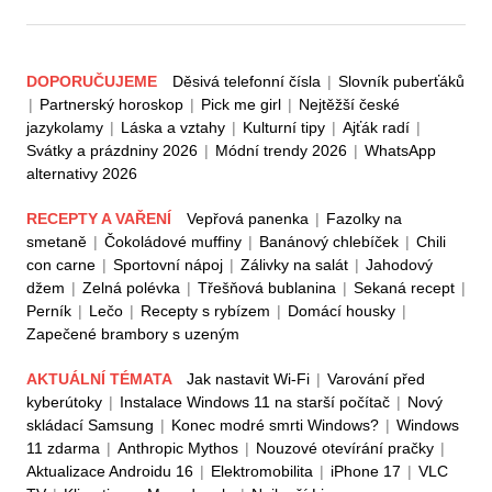
DOPORUČUJEME
Děsivá telefonní čísla
|
Slovník puberťáků
|
Partnerský horoskop
|
Pick me girl
|
Nejtěžší české
jazykolamy
|
Láska a vztahy
|
Kulturní tipy
|
Ajťák radí
|
Svátky a prázdniny 2026
|
Módní trendy 2026
|
WhatsApp
alternativy 2026
RECEPTY A VAŘENÍ
Vepřová panenka
|
Fazolky na
smetaně
|
Čokoládové muffiny
|
Banánový chlebíček
|
Chili
con carne
|
Sportovní nápoj
|
Zálivky na salát
|
Jahodový
džem
|
Zelná polévka
|
Třešňová bublanina
|
Sekaná recept
|
Perník
|
Lečo
|
Recepty s rybízem
|
Domácí housky
|
Zapečené brambory s uzeným
AKTUÁLNÍ TÉMATA
Jak nastavit Wi-Fi
|
Varování před
kyberútoky
|
Instalace Windows 11 na starší počítač
|
Nový
skládací Samsung
|
Konec modré smrti Windows?
|
Windows
11 zdarma
|
Anthropic Mythos
|
Nouzové otevírání pračky
|
Aktualizace Androidu 16
|
Elektromobilita
|
iPhone 17
|
VLC