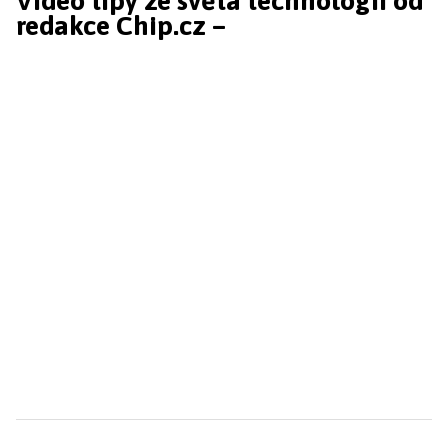
Video tipy ze světa technologií od
redakce Chip.cz –