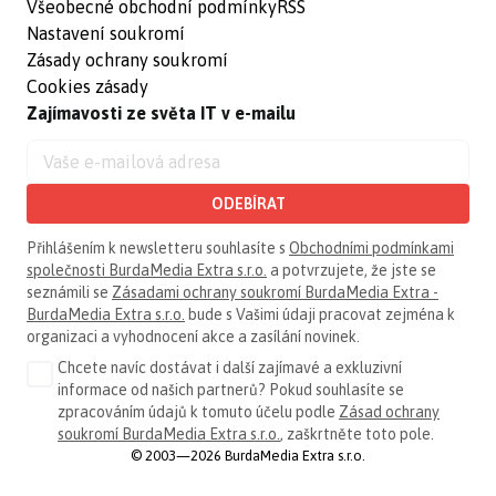
Všeobecné obchodní podmínky
RSS
Nastavení soukromí
Zásady ochrany soukromí
Cookies zásady
Zajímavosti ze světa IT v e-mailu
ODEBÍRAT
Přihlášením k newsletteru souhlasíte s
Obchodními podmínkami
společnosti BurdaMedia Extra s.r.o.
a potvrzujete, že jste se
seznámili se
Zásadami ochrany soukromí BurdaMedia Extra -
BurdaMedia Extra s.r.o.
bude s Vašimi údaji pracovat zejména k
organizaci a vyhodnocení akce a zasílání novinek.
Chcete navíc dostávat i další zajímavé a exkluzivní
informace od našich partnerů? Pokud souhlasíte se
zpracováním údajů k tomuto účelu podle
Zásad ochrany
soukromí BurdaMedia Extra s.r.o.
, zaškrtněte toto pole.
© 2003—2026 BurdaMedia Extra s.r.o.