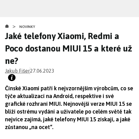
Přejít
k
hlavnímu
>
obsahu
NOVINKY
Jaké telefony Xiaomi, Redmi a
Poco dostanou MIUI 15 a které už
ne?
Jakub Fišer
27.06.2023
Čínské Xiaomi patří k nejvzornějším výrobcům, co se
týče aktualizací na Android, respektive i své
grafické rozhraní MIUI. Nejnovější verze MIUI 15 se
blíží ostrému vydání a uživatele po celém světě tak
nejvíce zajímá, jaké telefony MIUI 15 získají, a jaké
zůstanou „na ocet“.