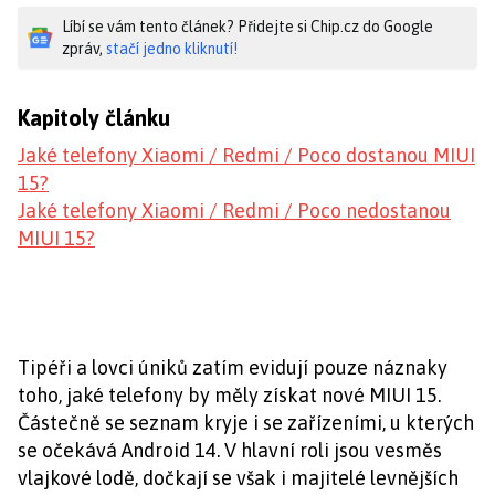
Líbí se vám tento článek? Přidejte si Chip.cz do Google
zpráv,
stačí jedno kliknutí!
Kapitoly článku
Jaké telefony Xiaomi / Redmi / Poco dostanou MIUI
15?
Jaké telefony Xiaomi / Redmi / Poco nedostanou
MIUI 15?
Tipéři a lovci úniků zatím evidují pouze náznaky
toho, jaké telefony by měly získat nové MIUI 15.
Částečně se seznam kryje i se zařízeními, u kterých
se očekává Android 14. V hlavní roli jsou vesměs
vlajkové lodě, dočkají se však i majitelé levnějších