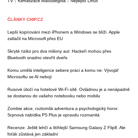
TV
|
Klimatizace Maoudegola
|
Nejlepší Linux
ČLÁNKY CHIP.CZ
Lepší kopírování mezi iPhonem a Windows se blíží. Apple
zatlačil na Microsoft přes EU
Skryté riziko pro dva miliony aut: Hackeři mohou přes
Bluetooth snadno otevřít dveře
Komu umělá inteligence sebere práci a komu ne: Vývojář
Microsoftu se AI nebojí
Rusové útočí na hotelové Wi-Fi sítě. Ovládnou je a nenápadně
se dostanou do vašeho notebooku nebo mobilu
Zombie akce, roztomilá adventura a psychologický horor.
Srpnová nabídka PS Plus je opravdu rozmanitá
Recenze: Ještě lehčí a štíhlejší Samsung Galaxy Z Flip8. Ale
foťák zůstává jen základní