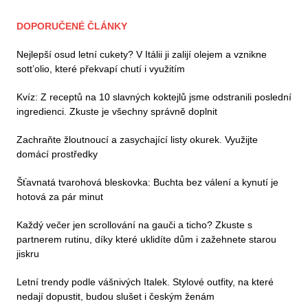
DOPORUČENÉ ČLÁNKY
Nejlepší osud letní cukety? V Itálii ji zalijí olejem a vznikne
sott’olio, které překvapí chutí i využitím
Kvíz: Z receptů na 10 slavných koktejlů jsme odstranili poslední
ingredienci. Zkuste je všechny správně doplnit
Zachraňte žloutnoucí a zasychající listy okurek. Využijte
domácí prostředky
Šťavnatá tvarohová bleskovka: Buchta bez válení a kynutí je
hotová za pár minut
Každý večer jen scrollování na gauči a ticho? Zkuste s
partnerem rutinu, díky které uklidíte dům i zažehnete starou
jiskru
Letní trendy podle vášnivých Italek. Stylové outfity, na které
nedají dopustit, budou slušet i českým ženám