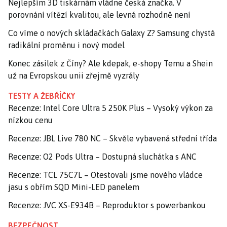
Nejlepším 3D tiskárnám vládne česká značka. V
porovnání vítězí kvalitou, ale levná rozhodně není
Co víme o nových skládačkách Galaxy Z? Samsung chystá
radikální proměnu i nový model
Konec zásilek z Číny? Ale kdepak, e-shopy Temu a Shein
už na Evropskou unii zřejmě vyzrály
TESTY A ŽEBŘÍČKY
Recenze: Intel Core Ultra 5 250K Plus – Vysoký výkon za
nízkou cenu
Recenze: JBL Live 780 NC – Skvěle vybavená střední třída
Recenze: O2 Pods Ultra – Dostupná sluchátka s ANC
Recenze: TCL 75C7L – Otestovali jsme nového vládce
jasu s obřím SQD Mini-LED panelem
Recenze: JVC XS-E934B – Reproduktor s powerbankou
BEZPEČNOST