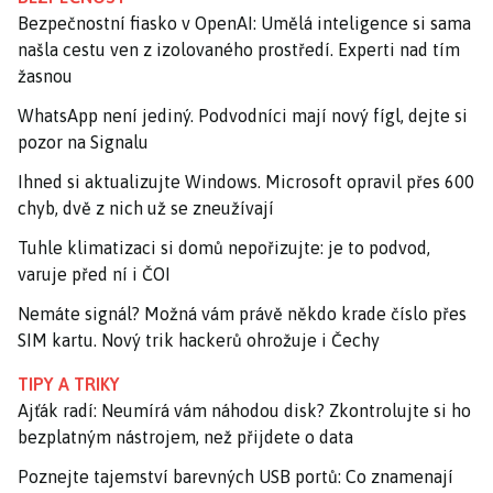
Bezpečnostní fiasko v OpenAI: Umělá inteligence si sama
našla cestu ven z izolovaného prostředí. Experti nad tím
žasnou
WhatsApp není jediný. Podvodníci mají nový fígl, dejte si
pozor na Signalu
Ihned si aktualizujte Windows. Microsoft opravil přes 600
chyb, dvě z nich už se zneužívají
Tuhle klimatizaci si domů nepořizujte: je to podvod,
varuje před ní i ČOI
Nemáte signál? Možná vám právě někdo krade číslo přes
SIM kartu. Nový trik hackerů ohrožuje i Čechy
TIPY A TRIKY
Ajťák radí: Neumírá vám náhodou disk? Zkontrolujte si ho
bezplatným nástrojem, než přijdete o data
Poznejte tajemství barevných USB portů: Co znamenají