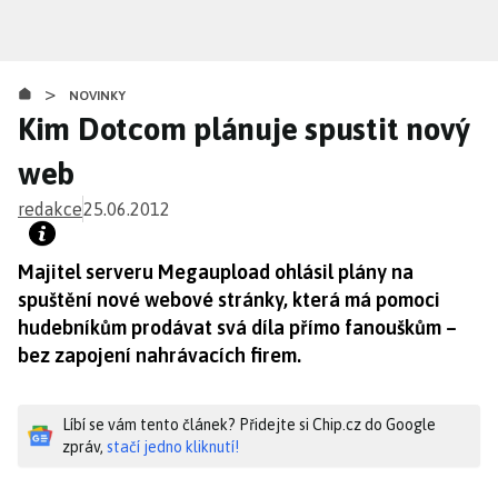
Přejít
k
hlavnímu
>
obsahu
NOVINKY
Kim Dotcom plánuje spustit nový
web
redakce
25.06.2012
Majitel serveru Megaupload ohlásil plány na
spuštění nové webové stránky, která má pomoci
hudebníkům prodávat svá díla přímo fanouškům –
bez zapojení nahrávacích firem.
Líbí se vám tento článek? Přidejte si Chip.cz do Google
zpráv,
stačí jedno kliknutí!