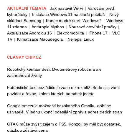
AKTUÁLNÍ TÉMATA
Jak nastavit Wi-Fi
|
Varování před
kyberútoky
|
Instalace Windows 11 na starší počítač
|
Nový
skládací Samsung
|
Konec modré smrti Windows?
|
Windows
11 zdarma
|
Anthropic Mythos
|
Nouzové otevírání pračky
|
Aktualizace Androidu 16
|
Elektromobilita
|
iPhone 17
|
VLC
TV
|
Klimatizace Maoudegola
|
Nejlepší Linux
ČLÁNKY CHIP.CZ
Robotický kentaur děsí. Dvoumetrový robot má ale
zachraňovat životy
Futuristické taxi bez řidiče je zase o krok blíž. Bude si s vámi
povídat a řekne, kolem kterých památek jedete
Google omezuje možnosti bezplatného Gmailu, zlobí se
uživatelé. V lednu ukončí odesílání zpráv z adres třetích stran
GTA 6 může zvýšit zájem o PS5. Konzolí by měl být dostatek,
otázkou zůstává cena