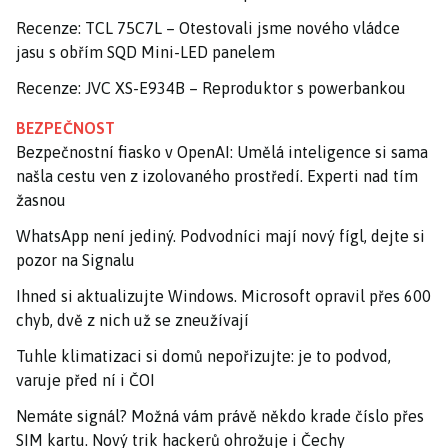
Recenze: TCL 75C7L – Otestovali jsme nového vládce
jasu s obřím SQD Mini-LED panelem
Recenze: JVC XS-E934B – Reproduktor s powerbankou
BEZPEČNOST
Bezpečnostní fiasko v OpenAI: Umělá inteligence si sama
našla cestu ven z izolovaného prostředí. Experti nad tím
žasnou
WhatsApp není jediný. Podvodníci mají nový fígl, dejte si
pozor na Signalu
Ihned si aktualizujte Windows. Microsoft opravil přes 600
chyb, dvě z nich už se zneužívají
Tuhle klimatizaci si domů nepořizujte: je to podvod,
varuje před ní i ČOI
Nemáte signál? Možná vám právě někdo krade číslo přes
SIM kartu. Nový trik hackerů ohrožuje i Čechy