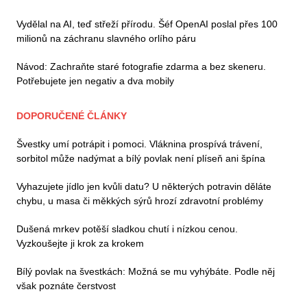
Vydělal na AI, teď střeží přírodu. Šéf OpenAI poslal přes 100
milionů na záchranu slavného orlího páru
Návod: Zachraňte staré fotografie zdarma a bez skeneru.
Potřebujete jen negativ a dva mobily
DOPORUČENÉ ČLÁNKY
Švestky umí potrápit i pomoci. Vláknina prospívá trávení,
sorbitol může nadýmat a bílý povlak není plíseň ani špína
Vyhazujete jídlo jen kvůli datu? U některých potravin děláte
chybu, u masa či měkkých sýrů hrozí zdravotní problémy
Dušená mrkev potěší sladkou chutí i nízkou cenou.
Vyzkoušejte ji krok za krokem
Bílý povlak na švestkách: Možná se mu vyhýbáte. Podle něj
však poznáte čerstvost