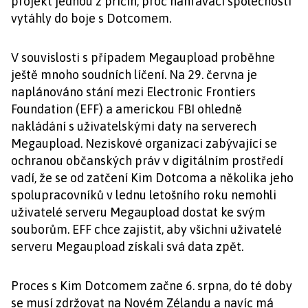
projekt jednou z příčin, proč nahrávací společnosti
vytáhly do boje s Dotcomem.
V souvislosti s případem Megaupload proběhne
ještě mnoho soudních líčení. Na 29. června je
naplánováno stání mezi Electronic Frontiers
Foundation (EFF) a americkou FBI ohledně
nakládání s uživatelskými daty na serverech
Megaupload. Neziskové organizaci zabývající se
ochranou občanských práv v digitálním prostředí
vadí, že se od zatčení Kim Dotcoma a několika jeho
spolupracovníků v lednu letošního roku nemohli
uživatelé serveru Megaupload dostat ke svým
souborům. EFF chce zajistit, aby všichni uživatelé
serveru Megaupload získali svá data zpět.
Proces s Kim Dotcomem začne 6. srpna, do té doby
se musí zdržovat na Novém Zélandu a navíc má