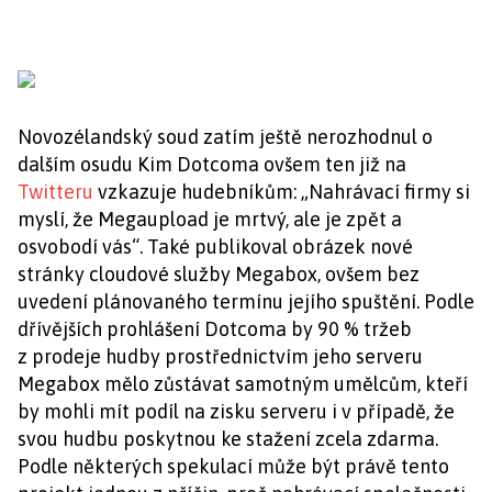
Novozélandský soud zatím ještě nerozhodnul o
dalším osudu Kim Dotcoma ovšem ten již na
Twitteru
vzkazuje hudebníkům: „Nahrávací firmy si
myslí, že Megaupload je mrtvý, ale je zpět a
osvobodí vás“. Také publikoval obrázek nové
stránky cloudové služby Megabox, ovšem bez
uvedení plánovaného termínu jejího spuštění. Podle
dřívějších prohlášení Dotcoma by 90 % tržeb
z prodeje hudby prostřednictvím jeho serveru
Megabox mělo zůstávat samotným umělcům, kteří
by mohli mít podíl na zisku serveru i v případě, že
svou hudbu poskytnou ke stažení zcela zdarma.
Podle některých spekulací může být právě tento