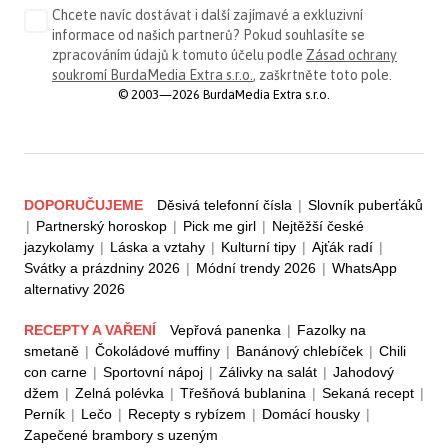
Chcete navíc dostávat i další zajímavé a exkluzivní
informace od našich partnerů? Pokud souhlasíte se
zpracováním údajů k tomuto účelu podle
Zásad ochrany
soukromí BurdaMedia Extra s.r.o.
, zaškrtněte toto pole.
© 2003—2026 BurdaMedia Extra s.r.o.
DOPORUČUJEME
Děsivá telefonní čísla
|
Slovník puberťáků
|
Partnerský horoskop
|
Pick me girl
|
Nejtěžší české
jazykolamy
|
Láska a vztahy
|
Kulturní tipy
|
Ajťák radí
|
Svátky a prázdniny 2026
|
Módní trendy 2026
|
WhatsApp
alternativy 2026
RECEPTY A VAŘENÍ
Vepřová panenka
|
Fazolky na
smetaně
|
Čokoládové muffiny
|
Banánový chlebíček
|
Chili
con carne
|
Sportovní nápoj
|
Zálivky na salát
|
Jahodový
džem
|
Zelná polévka
|
Třešňová bublanina
|
Sekaná recept
|
Perník
|
Lečo
|
Recepty s rybízem
|
Domácí housky
|
Zapečené brambory s uzeným