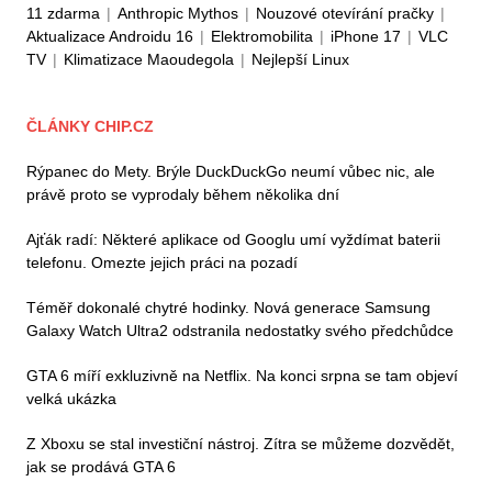
11 zdarma
|
Anthropic Mythos
|
Nouzové otevírání pračky
|
Aktualizace Androidu 16
|
Elektromobilita
|
iPhone 17
|
VLC
TV
|
Klimatizace Maoudegola
|
Nejlepší Linux
ČLÁNKY CHIP.CZ
Rýpanec do Mety. Brýle DuckDuckGo neumí vůbec nic, ale
právě proto se vyprodaly během několika dní
Ajťák radí: Některé aplikace od Googlu umí vyždímat baterii
telefonu. Omezte jejich práci na pozadí
Téměř dokonalé chytré hodinky. Nová generace Samsung
Galaxy Watch Ultra2 odstranila nedostatky svého předchůdce
GTA 6 míří exkluzivně na Netflix. Na konci srpna se tam objeví
velká ukázka
Z Xboxu se stal investiční nástroj. Zítra se můžeme dozvědět,
jak se prodává GTA 6