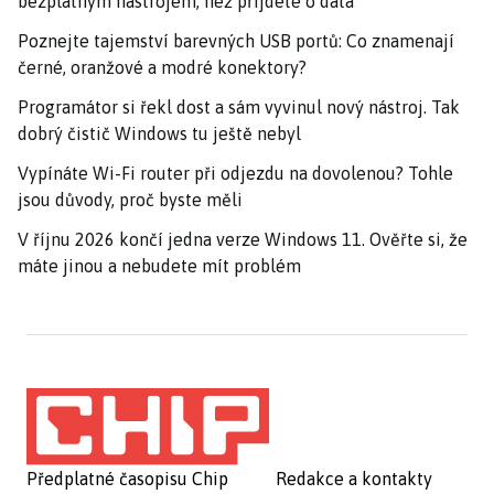
bezplatným nástrojem, než přijdete o data
Poznejte tajemství barevných USB portů: Co znamenají
černé, oranžové a modré konektory?
Programátor si řekl dost a sám vyvinul nový nástroj. Tak
dobrý čistič Windows tu ještě nebyl
Vypínáte Wi-Fi router při odjezdu na dovolenou? Tohle
jsou důvody, proč byste měli
V říjnu 2026 končí jedna verze Windows 11. Ověřte si, že
máte jinou a nebudete mít problém
Předplatné časopisu Chip
Redakce a kontakty