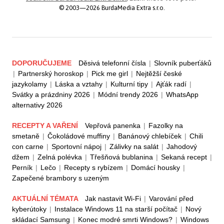
© 2003—2026 BurdaMedia Extra s.r.o.
DOPORUČUJEME
Děsivá telefonní čísla
|
Slovník puberťáků
|
Partnerský horoskop
|
Pick me girl
|
Nejtěžší české
jazykolamy
|
Láska a vztahy
|
Kulturní tipy
|
Ajťák radí
|
Svátky a prázdniny 2026
|
Módní trendy 2026
|
WhatsApp
alternativy 2026
RECEPTY A VAŘENÍ
Vepřová panenka
|
Fazolky na
smetaně
|
Čokoládové muffiny
|
Banánový chlebíček
|
Chili
con carne
|
Sportovní nápoj
|
Zálivky na salát
|
Jahodový
džem
|
Zelná polévka
|
Třešňová bublanina
|
Sekaná recept
|
Perník
|
Lečo
|
Recepty s rybízem
|
Domácí housky
|
Zapečené brambory s uzeným
AKTUÁLNÍ TÉMATA
Jak nastavit Wi-Fi
|
Varování před
kyberútoky
|
Instalace Windows 11 na starší počítač
|
Nový
skládací Samsung
|
Konec modré smrti Windows?
|
Windows