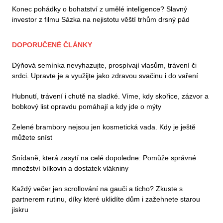
Konec pohádky o bohatství z umělé inteligence? Slavný
investor z filmu Sázka na nejistotu věští trhům drsný pád
DOPORUČENÉ ČLÁNKY
Dýňová semínka nevyhazujte, prospívají vlasům, trávení či
srdci. Upravte je a využijte jako zdravou svačinu i do vaření
Hubnutí, trávení i chutě na sladké. Víme, kdy skořice, zázvor a
bobkový list opravdu pomáhají a kdy jde o mýty
Zelené brambory nejsou jen kosmetická vada. Kdy je ještě
můžete sníst
Snídaně, která zasytí na celé dopoledne: Pomůže správné
množství bílkovin a dostatek vlákniny
Každý večer jen scrollování na gauči a ticho? Zkuste s
partnerem rutinu, díky které uklidíte dům i zažehnete starou
jiskru