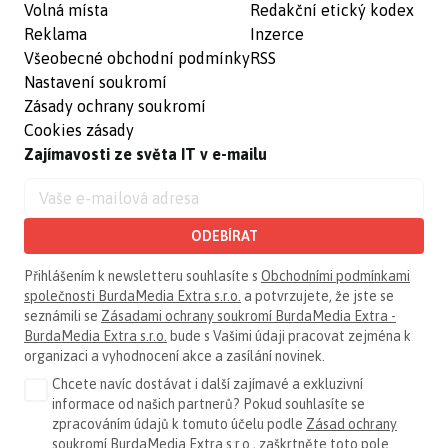
Volná místa
Redakční etický kodex
Reklama
Inzerce
Všeobecné obchodní podmínky
RSS
Nastavení soukromí
Zásady ochrany soukromí
Cookies zásady
Zajímavosti ze světa IT v e-mailu
ODEBÍRAT
Přihlášením k newsletteru souhlasíte s
Obchodními podmínkami
společnosti BurdaMedia Extra s.r.o.
a potvrzujete, že jste se
seznámili se
Zásadami ochrany soukromí BurdaMedia Extra -
BurdaMedia Extra s.r.o.
bude s Vašimi údaji pracovat zejména k
organizaci a vyhodnocení akce a zasílání novinek.
Chcete navíc dostávat i další zajímavé a exkluzivní
informace od našich partnerů? Pokud souhlasíte se
zpracováním údajů k tomuto účelu podle
Zásad ochrany
soukromí BurdaMedia Extra s.r.o.
, zaškrtněte toto pole.