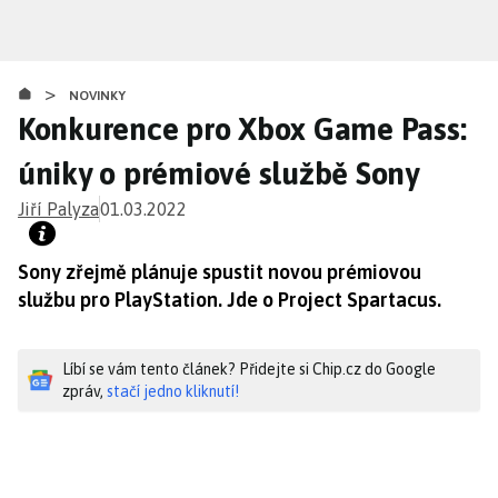
Přejít
k
hlavnímu
>
obsahu
NOVINKY
Konkurence pro Xbox Game Pass:
úniky o prémiové službě Sony
Jiří Palyza
01.03.2022
Sony zřejmě plánuje spustit novou prémiovou
službu pro PlayStation. Jde o Project Spartacus.
Líbí se vám tento článek? Přidejte si Chip.cz do Google
zpráv,
stačí jedno kliknutí!