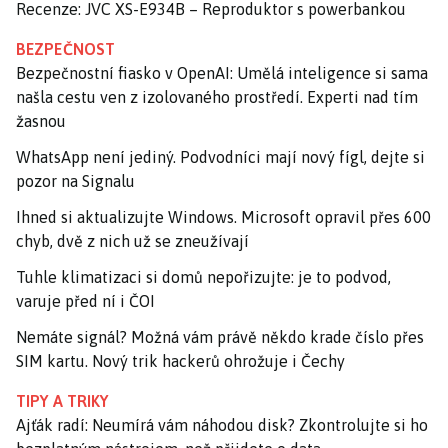
Recenze: JVC XS-E934B – Reproduktor s powerbankou
BEZPEČNOST
Bezpečnostní fiasko v OpenAI: Umělá inteligence si sama
našla cestu ven z izolovaného prostředí. Experti nad tím
žasnou
WhatsApp není jediný. Podvodníci mají nový fígl, dejte si
pozor na Signalu
Ihned si aktualizujte Windows. Microsoft opravil přes 600
chyb, dvě z nich už se zneužívají
Tuhle klimatizaci si domů nepořizujte: je to podvod,
varuje před ní i ČOI
Nemáte signál? Možná vám právě někdo krade číslo přes
SIM kartu. Nový trik hackerů ohrožuje i Čechy
TIPY A TRIKY
Ajťák radí: Neumírá vám náhodou disk? Zkontrolujte si ho