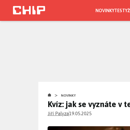
Přejít
k
NOVINKY
TESTY
Ž
hlavnímu
obsahu
>
NOVINKY
Kvíz: jak se vyznáte v 
Jiří Palyza
19.05.2025