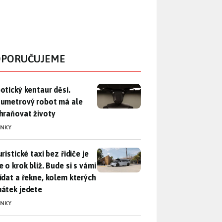
PORUČUJEME
otický kentaur děsí. Dvoumetrový robot má ale zachraňovat ži
otický kentaur děsí.
umetrový robot má ale
hraňovat životy
INKY
ristické taxi bez řidiče je zase o krok blíž. Bude si s vámi p
ristické taxi bez řidiče je
 o krok blíž. Bude si s vámi
ídat a řekne, kolem kterých
átek jedete
INKY