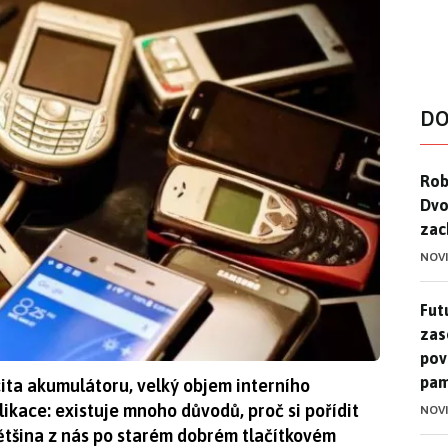
DO
Rob
Rob
Dvo
zac
NOV
Futu
Futu
zase
pov
pam
cita akumulátoru, velký objem interního
plikace: existuje mnoho důvodů, proč si pořídit
NOV
ětšina z nás po starém dobrém tlačítkovém