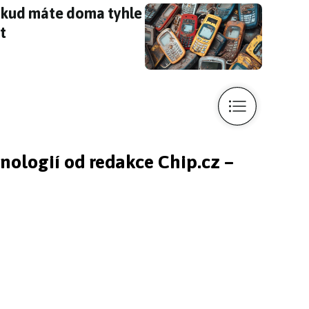
pokud máte doma tyhle telefony, můžete si gra
pokud máte doma tyhle
t
hnologií od redakce Chip.cz –