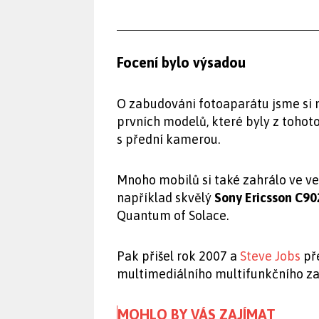
Focení bylo výsadou
O zabudováni fotoaparátu jsme si 
prvních modelů, které byly z toho
s přední kamerou.
Mnoho mobilů si také zahrálo ve v
například skvělý
Sony Ericsson C90
Quantum of Solace.
Pak přišel rok 2007 a
Steve Jobs
pře
multimediálního multifunkčního zař
MOHLO BY VÁS ZAJÍMAT