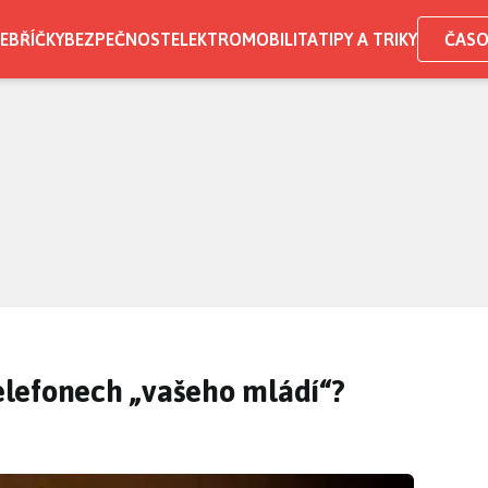
EBŘÍČKY
BEZPEČNOST
ELEKTROMOBILITA
TIPY A TRIKY
ČASO
telefonech „vašeho mládí“?