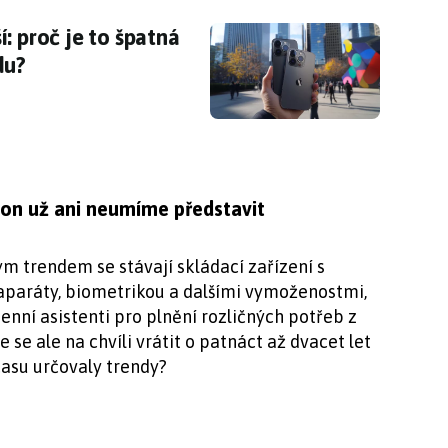
í: proč je to špatná zpráva i pro fanoušky And
: proč je to špatná
du?
fon už ani neumíme představit
 trendem se stávají skládací zařízení s
aparáty, biometrikou a dalšími vymoženostmi,
enní asistenti pro plnění rozličných potřeb z
 se ale na chvíli vrátit o patnáct až dvacet let
času určovaly trendy?