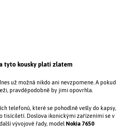
a tyto kousky platí zlatem
i dnes už možná nikdo ani nevzpomene. A pokud
eži, pravděpodobně by jimi opovrhla.
ch telefonů, které se pohodlně vešly do kapsy,
 tisíciletí. Doslova ikonickými zařízeními se v
další vývojové řady, model
Nokia 7650