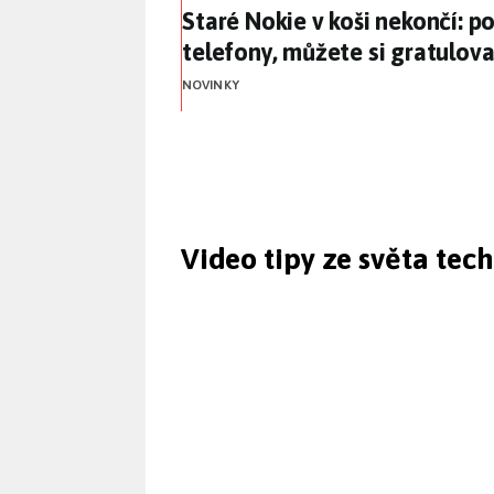
Staré Nokie v koši nekončí: 
Staré Nokie v koši nekončí: 
telefony, můžete si gratulova
NOVINKY
Video tipy ze světa tec