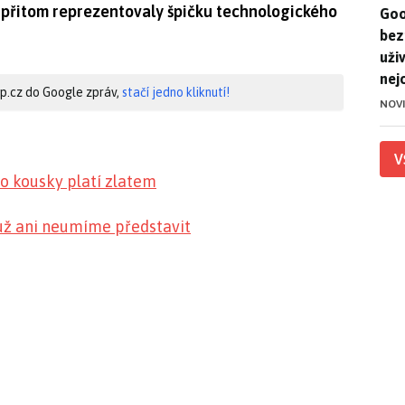
 přitom reprezentovaly špičku technologického
Goo
Goo
bez
uživ
nej
hip.cz do Google zpráv,
stačí jedno kliknutí!
NOV
V
to kousky platí zlatem
 už ani neumíme představit