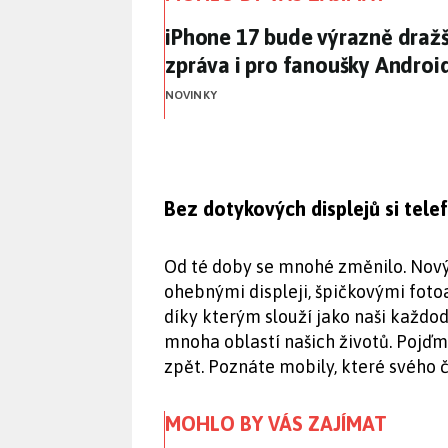
iPhone 17 bude výrazně dražš
iPhone 17 bude výrazně dražší
zpráva i pro fanoušky Androi
NOVINKY
Bez dotykových displejů si tele
Od té doby se mnohé změnilo. Novým
ohebnými displeji, špičkovými foto
díky kterým slouží jako naši každod
mnoha oblastí našich životů. Pojďme
zpět. Poznáte mobily, které svého 
MOHLO BY VÁS ZAJÍMAT