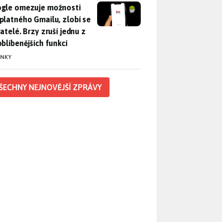
gle omezuje možnosti bezplatného Gmailu, zlobí se uživatelé. 
gle omezuje možnosti
platného Gmailu, zlobí se
atelé. Brzy zruší jednu z
oblíbenějších funkcí
INKY
ŠECHNY NEJNOVĚJŠÍ ZPRÁVY