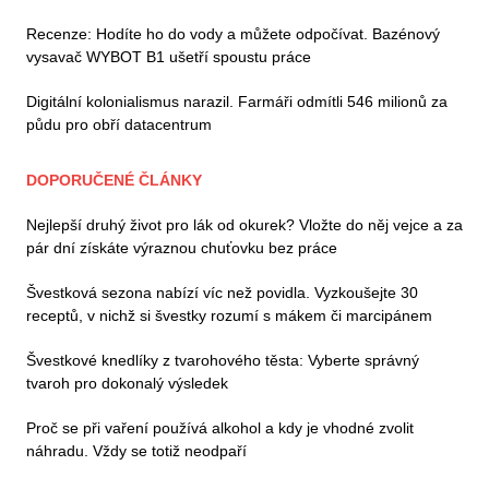
Recenze: Hodíte ho do vody a můžete odpočívat. Bazénový
vysavač WYBOT B1 ušetří spoustu práce
Digitální kolonialismus narazil. Farmáři odmítli 546 milionů za
půdu pro obří datacentrum
DOPORUČENÉ ČLÁNKY
Nejlepší druhý život pro lák od okurek? Vložte do něj vejce a za
pár dní získáte výraznou chuťovku bez práce
Švestková sezona nabízí víc než povidla. Vyzkoušejte 30
receptů, v nichž si švestky rozumí s mákem či marcipánem
Švestkové knedlíky z tvarohového těsta: Vyberte správný
tvaroh pro dokonalý výsledek
Proč se při vaření používá alkohol a kdy je vhodné zvolit
náhradu. Vždy se totiž neodpaří