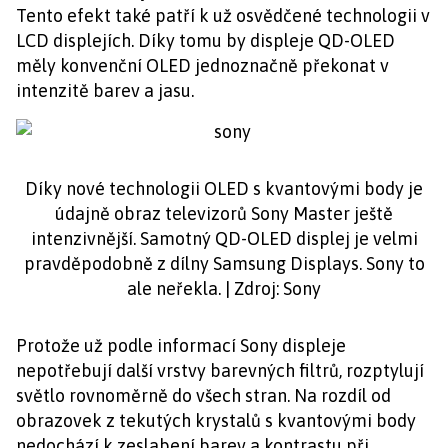
Tento efekt také patří k už osvědčené technologii v
LCD displejích. Díky tomu by displeje QD-OLED
měly konvenční OLED jednoznačně překonat v
intenzitě barev a jasu.
Díky nové technologii OLED s kvantovými body je
údajně obraz televizorů Sony Master ještě
intenzivnější. Samotný QD-OLED displej je velmi
pravděpodobně z dílny Samsung Displays. Sony to
ale neřekla. | Zdroj: Sony
Protože už podle informací Sony displeje
nepotřebují další vrstvy barevných filtrů, rozptylují
světlo rovnoměrně do všech stran. Na rozdíl od
obrazovek z tekutých krystalů s kvantovými body
nedochází k zeslabení barev a kontrastu při