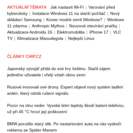
AKTUÁLNÍ TÉMATA
Jak nastavit Wi-Fi
|
Varování před
kyberútoky
|
Instalace Windows 11 na starší počítač
|
Nový
skládací Samsung
|
Konec modré smrti Windows?
|
Windows
11 zdarma
|
Anthropic Mythos
|
Nouzové otevírání pračky
|
Aktualizace Androidu 16
|
Elektromobilita
|
iPhone 17
|
VLC
TV
|
Klimatizace Maoudegola
|
Nejlepší Linux
ČLÁNKY CHIP.CZ
Japonský vývojář přidá do své hry češtinu. Stačil zájem
jediného uživatele i vřelý vztah obou zemí
Rusové inovovali své drony. Expert objevil nový systém ladění
antén, který odolá rušení signálu
Pozor na vlnu veder. Vysoké letní teploty škodí baterii telefonu,
už při 45 °C hrozí její poškození
BMW porušilo starý slib. Po nastartování auta na vás vyskočí
reklama se Spider-Manem