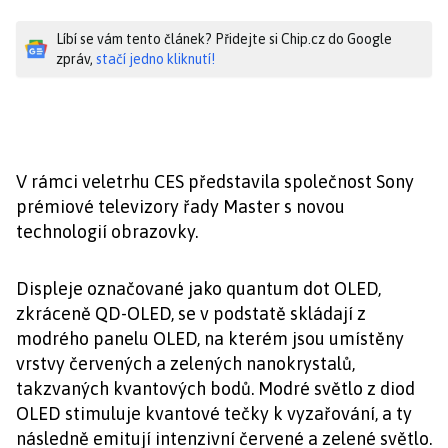
Líbí se vám tento článek? Přidejte si Chip.cz do Google
zpráv,
stačí jedno kliknutí!
V rámci veletrhu CES představila společnost Sony
prémiové televizory řady Master s novou
technologií obrazovky.
Displeje označované jako quantum dot OLED,
zkráceně QD-OLED, se v podstatě skládají z
modrého panelu OLED, na kterém jsou umístěny
vrstvy červených a zelených nanokrystalů,
takzvaných kvantových bodů. Modré světlo z diod
OLED stimuluje kvantové tečky k vyzařování, a ty
následně emitují intenzivní červené a zelené světlo.