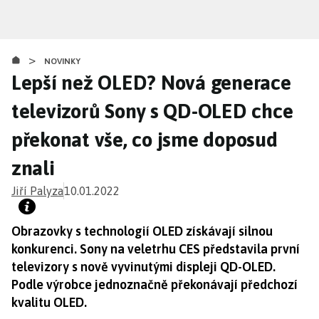
Přejít
k
hlavnímu
>
obsahu
NOVINKY
Lepší než OLED? Nová generace
televizorů Sony s QD-OLED chce
překonat vše, co jsme doposud
znali
Jiří Palyza
10.01.2022
Obrazovky s technologií OLED získávají silnou
konkurenci. Sony na veletrhu CES představila první
televizory s nově vyvinutými displeji QD-OLED.
Podle výrobce jednoznačně překonávají předchozí
kvalitu OLED.