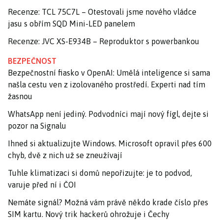
Recenze: TCL 75C7L – Otestovali jsme nového vládce
jasu s obřím SQD Mini-LED panelem
Recenze: JVC XS-E934B – Reproduktor s powerbankou
BEZPEČNOST
Bezpečnostní fiasko v OpenAI: Umělá inteligence si sama
našla cestu ven z izolovaného prostředí. Experti nad tím
žasnou
WhatsApp není jediný. Podvodníci mají nový fígl, dejte si
pozor na Signalu
Ihned si aktualizujte Windows. Microsoft opravil přes 600
chyb, dvě z nich už se zneužívají
Tuhle klimatizaci si domů nepořizujte: je to podvod,
varuje před ní i ČOI
Nemáte signál? Možná vám právě někdo krade číslo přes
SIM kartu. Nový trik hackerů ohrožuje i Čechy