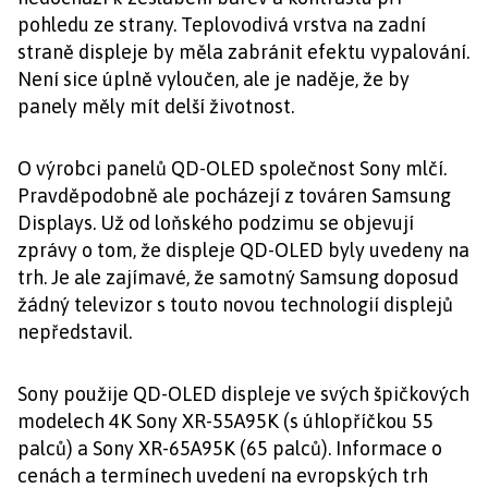
pohledu ze strany. Teplovodivá vrstva na zadní
straně displeje by měla zabránit efektu vypalování.
Není sice úplně vyloučen, ale je naděje, že by
panely měly mít delší životnost.
O výrobci panelů QD-OLED společnost Sony mlčí.
Pravděpodobně ale pocházejí z továren Samsung
Displays. Už od loňského podzimu se objevují
zprávy o tom, že displeje QD-OLED byly uvedeny na
trh. Je ale zajímavé, že samotný Samsung doposud
žádný televizor s touto novou technologií displejů
nepředstavil.
Sony použije QD-OLED displeje ve svých špičkových
modelech 4K Sony XR-55A95K (s úhlopříčkou 55
palců) a Sony XR-65A95K (65 palců). Informace o
cenách a termínech uvedení na evropských trh