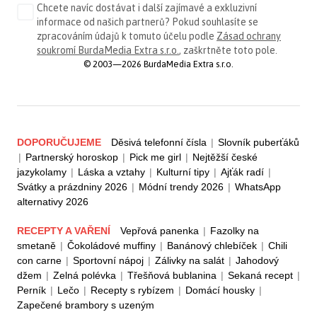
Chcete navíc dostávat i další zajímavé a exkluzivní
informace od našich partnerů? Pokud souhlasíte se
zpracováním údajů k tomuto účelu podle
Zásad ochrany
soukromí BurdaMedia Extra s.r.o.
, zaškrtněte toto pole.
© 2003—2026 BurdaMedia Extra s.r.o.
DOPORUČUJEME
Děsivá telefonní čísla
|
Slovník puberťáků
|
Partnerský horoskop
|
Pick me girl
|
Nejtěžší české
jazykolamy
|
Láska a vztahy
|
Kulturní tipy
|
Ajťák radí
|
Svátky a prázdniny 2026
|
Módní trendy 2026
|
WhatsApp
alternativy 2026
RECEPTY A VAŘENÍ
Vepřová panenka
|
Fazolky na
smetaně
|
Čokoládové muffiny
|
Banánový chlebíček
|
Chili
con carne
|
Sportovní nápoj
|
Zálivky na salát
|
Jahodový
džem
|
Zelná polévka
|
Třešňová bublanina
|
Sekaná recept
|
Perník
|
Lečo
|
Recepty s rybízem
|
Domácí housky
|
Zapečené brambory s uzeným