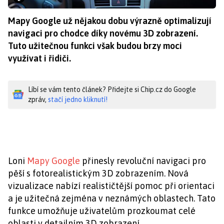
Mapy Google už nějakou dobu výrazně optimalizují
navigaci pro chodce díky novému 3D zobrazení.
Tuto užitečnou funkci však budou brzy moci
využívat i řidiči.
Líbí se vám tento článek? Přidejte si Chip.cz do Google
zpráv,
stačí jedno kliknutí!
Loni
Mapy Google
přinesly revoluční navigaci pro
pěší s fotorealistickým 3D zobrazením. Nová
vizualizace nabízí realističtější pomoc při orientaci
a je užitečná zejména v neznámých oblastech. Tato
funkce umožňuje uživatelům prozkoumat celé
oblasti v detailním 3D zobrazení.