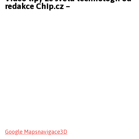
redakce Chip.cz –
Google Maps
navigace
3D