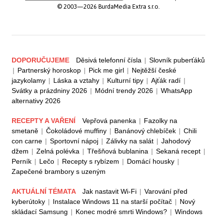
© 2003—2026 BurdaMedia Extra s.r.o.
DOPORUČUJEME
Děsivá telefonní čísla
|
Slovník puberťáků
|
Partnerský horoskop
|
Pick me girl
|
Nejtěžší české
jazykolamy
|
Láska a vztahy
|
Kulturní tipy
|
Ajťák radí
|
Svátky a prázdniny 2026
|
Módní trendy 2026
|
WhatsApp
alternativy 2026
RECEPTY A VAŘENÍ
Vepřová panenka
|
Fazolky na
smetaně
|
Čokoládové muffiny
|
Banánový chlebíček
|
Chili
con carne
|
Sportovní nápoj
|
Zálivky na salát
|
Jahodový
džem
|
Zelná polévka
|
Třešňová bublanina
|
Sekaná recept
|
Perník
|
Lečo
|
Recepty s rybízem
|
Domácí housky
|
Zapečené brambory s uzeným
AKTUÁLNÍ TÉMATA
Jak nastavit Wi-Fi
|
Varování před
kyberútoky
|
Instalace Windows 11 na starší počítač
|
Nový
skládací Samsung
|
Konec modré smrti Windows?
|
Windows