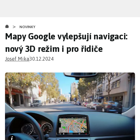
Přejít
k
hlavnímu
>
obsahu
NOVINKY
Mapy Google vylepšují navigaci:
nový 3D režim i pro řidiče
Josef Mika
30.12.2024