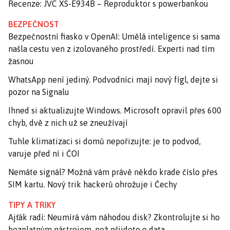
Recenze: JVC XS-E934B – Reproduktor s powerbankou
BEZPEČNOST
Bezpečnostní fiasko v OpenAI: Umělá inteligence si sama
našla cestu ven z izolovaného prostředí. Experti nad tím
žasnou
WhatsApp není jediný. Podvodníci mají nový fígl, dejte si
pozor na Signalu
Ihned si aktualizujte Windows. Microsoft opravil přes 600
chyb, dvě z nich už se zneužívají
Tuhle klimatizaci si domů nepořizujte: je to podvod,
varuje před ní i ČOI
Nemáte signál? Možná vám právě někdo krade číslo přes
SIM kartu. Nový trik hackerů ohrožuje i Čechy
TIPY A TRIKY
Ajťák radí: Neumírá vám náhodou disk? Zkontrolujte si ho
bezplatným nástrojem, než přijdete o data