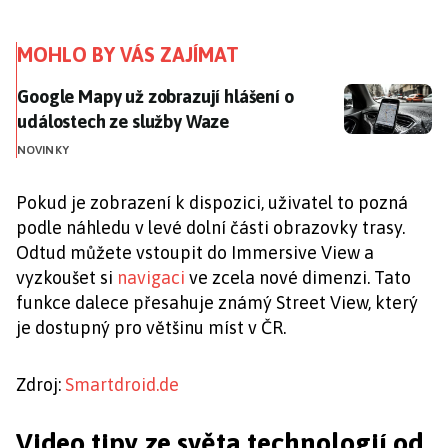
MOHLO BY VÁS ZAJÍMAT
Google Mapy už zobrazují hlášení o událostech ze sl
Google Mapy už zobrazují hlášení o
událostech ze služby Waze
NOVINKY
Pokud je zobrazení k dispozici, uživatel to pozná
podle náhledu v levé dolní části obrazovky trasy.
Odtud můžete vstoupit do Immersive View a
vyzkoušet si
navigaci
ve zcela nové dimenzi. Tato
funkce dalece přesahuje známý Street View, který
je dostupný pro většinu míst v ČR.
Zdroj:
Smartdroid.de
Video tipy ze světa technologií od