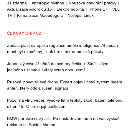
11 zdarma
|
Anthropic Mythos
|
Nouzové otevírání pračky
|
Aktualizace Androidu 16
|
Elektromobilita
|
iPhone 17
|
VLC
TV
|
Klimatizace Maoudegola
|
Nejlepší Linux
ČLÁNKY CHIP.CZ
Začala platit evropská regulace umělé inteligence. AI obsah
musí být označený, jinak hrozí astronomické pokuty
Japonský vývojář přidá do své hry češtinu. Stačil zájem
jediného uživatele i vřelý vztah obou zemí
Rusové inovovali své drony. Expert objevil nový systém ladění
antén, který odolá rušení signálu
Pozor na vlnu veder. Vysoké letní teploty škodí baterii telefonu,
už při 45 °C hrozí její poškození
BMW porušilo starý slib. Po nastartování auta na vás vyskočí
reklama se Spider-Manem