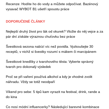
Recenze: Hodíte ho do vody a můžete odpočívat. Bazénový
vysavač WYBOT B1 ušetří spoustu práce
DOPORUČENÉ ČLÁNKY
Nejlepší druhý život pro lák od okurek? Vložte do něj vejce a za
pár dní získáte výraznou chuťovku bez práce
Švestková sezona nabízí víc než povidla. Vyzkoušejte 30
receptů, v nichž si švestky rozumí s mákem či marcipánem
Švestkové knedlíky z tvarohového těsta: Vyberte správný
tvaroh pro dokonalý výsledek
Proč se při vaření používá alkohol a kdy je vhodné zvolit
náhradu. Vždy se totiž neodpaří
Víkend pro sebe: 5 tipů kam vyrazit na festival, drink, rande a
do kina
Co nosí módní influencerky? Následující barevné kombinace