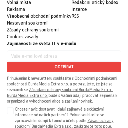
Volná místa
Redakční etický kodex
Reklama
Inzerce
Všeobecné obchodní podmínky
RSS
Nastavení soukromí
Zásady ochrany soukromí
Cookies zásady
Zajímavosti ze světa IT v e-mailu
ODEBÍRAT
Přihlášením k newsletteru souhlasíte s
Obchodními podmínkami
společnosti BurdaMedia Extra s.r.o.
a potvrzujete, že jste se
seznámili se
Zásadami ochrany soukromí BurdaMedia Extra -
BurdaMedia Extra s.r.o.
bude s Vašimi údaji pracovat zejména k
organizaci a vyhodnocení akce a zasílání novinek.
Chcete navíc dostávat i další zajímavé a exkluzivní
informace od našich partnerů? Pokud souhlasíte se
zpracováním údajů k tomuto účelu podle
Zásad ochrany
soukromí BurdaMedia Extra s.r.o.
, zaškrtněte toto pole.