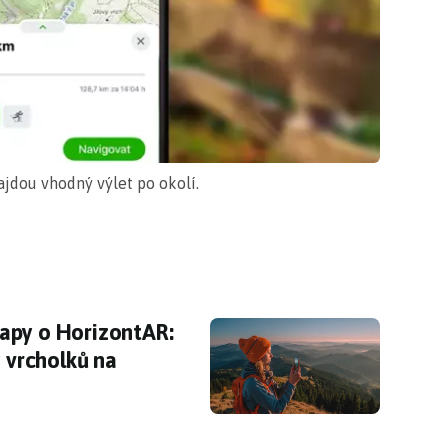
jdou vhodný výlet po okolí.
py o HorizontAR: rozšířená realita odhalí ná
apy o HorizontAR:
y vrcholků na