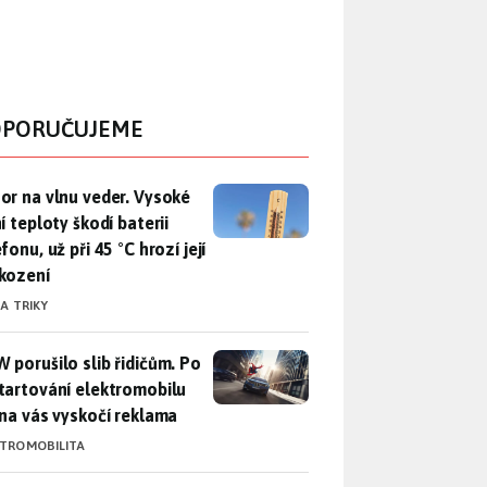
PORUČUJEME
r na vlnu veder. Vysoké letní teploty škodí baterii telefonu, už
or na vlnu veder. Vysoké
í teploty škodí baterii
fonu, už při 45 °C hrozí její
kození
 A TRIKY
 porušilo slib řidičům. Po nastartování elektromobilu iX3 na 
 porušilo slib řidičům. Po
tartování elektromobilu
 na vás vyskočí reklama
KTROMOBILITA