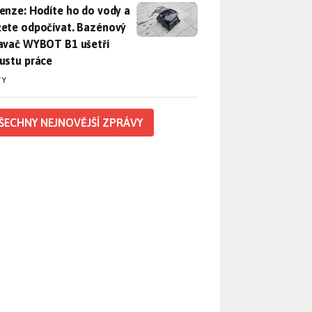
enze: Hodíte ho do vody a můžete odpočívat. Bazénový vysava
enze: Hodíte ho do vody a
ete odpočívat. Bazénový
avač WYBOT B1 ušetří
ustu práce
TY
ŠECHNY NEJNOVĚJŠÍ ZPRÁVY