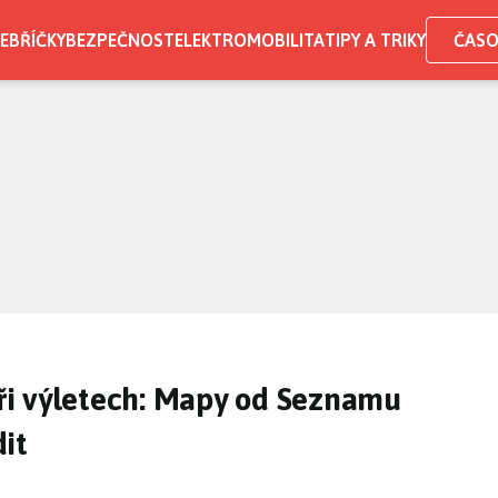
EBŘÍČKY
BEZPEČNOST
ELEKTROMOBILITA
TIPY A TRIKY
ČASO
i výletech: Mapy od Seznamu
it