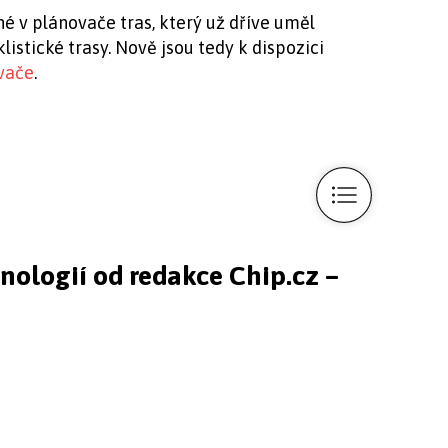
é v plánovače tras, který už dříve uměl
klistické trasy. Nově jsou tedy k dispozici
vače
.
hnologií od redakce Chip.cz –