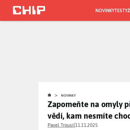
Přejít
k
NOVINKY
TESTY
Ž
hlavnímu
obsahu
>
NOVINKY
Zapomeňte na omyly př
vědí, kam nesmíte chod
Pavel Trousil
11.11.2025