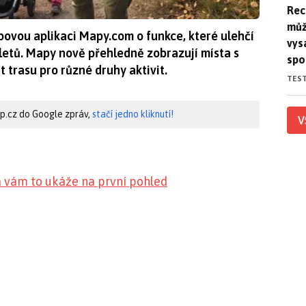
Rec
Rec
můž
ovou aplikaci Mapy.com o funkce, které ulehčí
vys
ýletů. Mapy nově přehledně zobrazují místa s
spo
 trasu pro různé druhy aktivit.
TES
hip.cz do Google zpráv,
stačí jedno kliknutí!
V
 vám to ukáže na první pohled