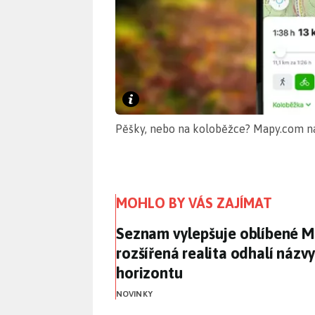
Pěšky, nebo na koloběžce? Mapy.com na
MOHLO BY VÁS ZAJÍMAT
Seznam vylepšuje oblíbené Ma
Seznam vylepšuje oblíbené M
rozšířená realita odhalí názv
horizontu
NOVINKY