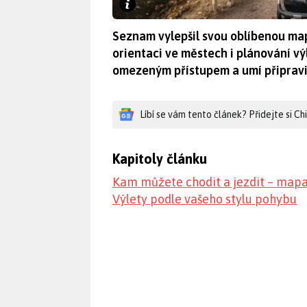
Seznam vylepšil svou oblíbenou map
orientaci ve městech i plánování v
omezeným přístupem a umí připravit
Líbí se vám tento článek? Přidejte si C
Kapitoly článku
Kam můžete chodit a jezdit – mapa
Výlety podle vašeho stylu pohybu