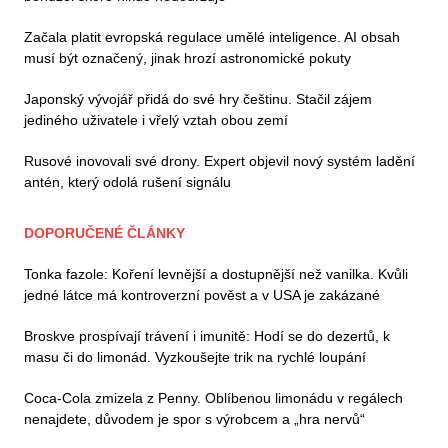
Začala platit evropská regulace umělé inteligence. AI obsah
musí být označený, jinak hrozí astronomické pokuty
Japonský vývojář přidá do své hry češtinu. Stačil zájem
jediného uživatele i vřelý vztah obou zemí
Rusové inovovali své drony. Expert objevil nový systém ladění
antén, který odolá rušení signálu
DOPORUČENÉ ČLÁNKY
Tonka fazole: Koření levnější a dostupnější než vanilka. Kvůli
jedné látce má kontroverzní pověst a v USA je zakázané
Broskve prospívají trávení i imunitě: Hodí se do dezertů, k
masu či do limonád. Vyzkoušejte trik na rychlé loupání
Coca-Cola zmizela z Penny. Oblíbenou limonádu v regálech
nenajdete, důvodem je spor s výrobcem a „hra nervů“