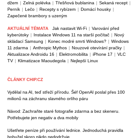
džem
|
Zelná polévka
|
Třešňová bublanina
|
Sekaná recept
|
Perník
|
Lečo
|
Recepty s rybízem
|
Domácí housky
|
Zapečené brambory s uzeným
AKTUÁLNÍ TÉMATA
Jak nastavit Wi-Fi
|
Varování před
kyberútoky
|
Instalace Windows 11 na starší počítač
|
Nový
skládací Samsung
|
Konec modré smrti Windows?
|
Windows
11 zdarma
|
Anthropic Mythos
|
Nouzové otevírání pračky
|
Aktualizace Androidu 16
|
Elektromobilita
|
iPhone 17
|
VLC
TV
|
Klimatizace Maoudegola
|
Nejlepší Linux
ČLÁNKY CHIP.CZ
Vydělal na AI, teď střeží přírodu. Šéf OpenAI poslal přes 100
milionů na záchranu slavného orlího páru
Návod: Zachraňte staré fotografie zdarma a bez skeneru.
Potřebujete jen negativ a dva mobily
Ušetřete peníze při používání lednice. Jednoduchá pravidla
bohužel skoro nikdo nedodržuje