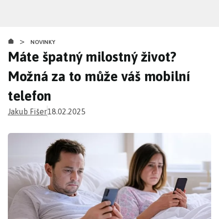
Přejít
k
hlavnímu
>
obsahu
NOVINKY
Máte špatný milostný život?
Možná za to může váš mobilní
telefon
Jakub Fišer
18.02.2025