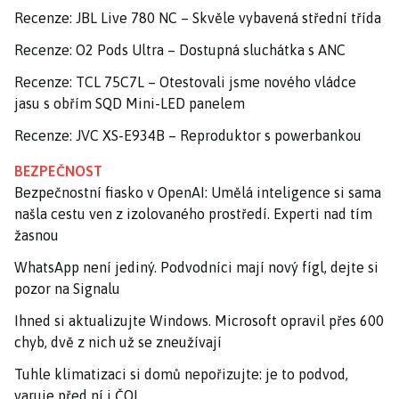
Recenze: JBL Live 780 NC – Skvěle vybavená střední třída
Recenze: O2 Pods Ultra – Dostupná sluchátka s ANC
Recenze: TCL 75C7L – Otestovali jsme nového vládce
jasu s obřím SQD Mini-LED panelem
Recenze: JVC XS-E934B – Reproduktor s powerbankou
BEZPEČNOST
Bezpečnostní fiasko v OpenAI: Umělá inteligence si sama
našla cestu ven z izolovaného prostředí. Experti nad tím
žasnou
WhatsApp není jediný. Podvodníci mají nový fígl, dejte si
pozor na Signalu
Ihned si aktualizujte Windows. Microsoft opravil přes 600
chyb, dvě z nich už se zneužívají
Tuhle klimatizaci si domů nepořizujte: je to podvod,
varuje před ní i ČOI