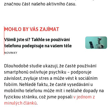
značnou část našeho aktivního času.
MOHLO BY VÁS ZAJÍMAT
Všimli jste si? Takhle se používání telefonu podepisu
Všimli jste si? Takhle se používání
telefonu podepisuje na vašem těle
NOVINKY
Dlouhodobé studie ukazují, že časté používání
smartphonů ovlivňuje psychiku – podporuje
závislost, zvyšuje stres a může vést k sociálním
fobiím. Nehledě faktu, že časté vysedávání u
mobilního telefonu může mít i neblahé dopady na
fyzickou stránku, což jsme popsali
v jednom z
minulých článků
.