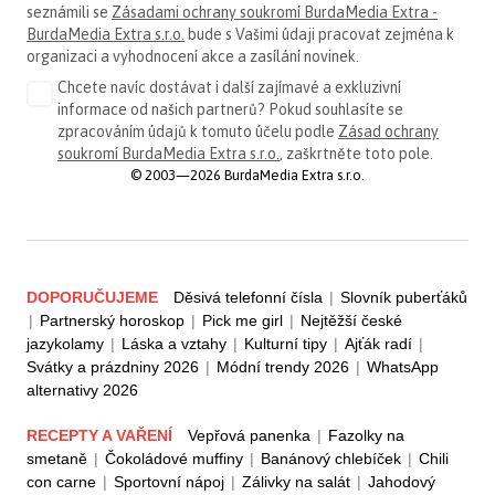
seznámili se
Zásadami ochrany soukromí BurdaMedia Extra -
BurdaMedia Extra s.r.o.
bude s Vašimi údaji pracovat zejména k
organizaci a vyhodnocení akce a zasílání novinek.
Chcete navíc dostávat i další zajímavé a exkluzivní
informace od našich partnerů? Pokud souhlasíte se
zpracováním údajů k tomuto účelu podle
Zásad ochrany
soukromí BurdaMedia Extra s.r.o.
, zaškrtněte toto pole.
© 2003—2026 BurdaMedia Extra s.r.o.
DOPORUČUJEME
Děsivá telefonní čísla
|
Slovník puberťáků
|
Partnerský horoskop
|
Pick me girl
|
Nejtěžší české
jazykolamy
|
Láska a vztahy
|
Kulturní tipy
|
Ajťák radí
|
Svátky a prázdniny 2026
|
Módní trendy 2026
|
WhatsApp
alternativy 2026
RECEPTY A VAŘENÍ
Vepřová panenka
|
Fazolky na
smetaně
|
Čokoládové muffiny
|
Banánový chlebíček
|
Chili
con carne
|
Sportovní nápoj
|
Zálivky na salát
|
Jahodový