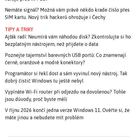
Nemáte signál? Možná vám právě někdo krade číslo přes
SIM kartu. Nový trik hackerů ohrožuje i Čechy
TIPY A TRIKY
Ajťák radí: Neumírá vám náhodou disk? Zkontrolujte si ho
bezplatným nástrojem, než přijdete o data
Poznejte tajemství barevných USB portů: Co znamenají
černé, oranžové a modré konektory?
Programátor si řekl dost a sám vyvinul nový nástroj. Tak
dobrý čistič Windows tu ještě nebyl
Vypínáte Wi-Fi router při odjezdu na dovolenou? Tohle
jsou důvody, proč byste měli
V říjnu 2026 končí jedna verze Windows 11. Ověřte si, že
máte jinou a nebudete mít problém