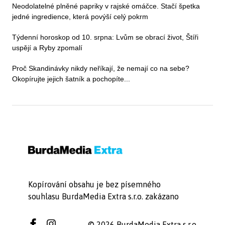
Neodolatelné plněné papriky v rajské omáčce. Stačí špetka
jedné ingredience, která povýší celý pokrm
Týdenní horoskop od 10. srpna: Lvům se obrací život, Štíři
uspějí a Ryby zpomalí
Proč Skandinávky nikdy neříkají, že nemají co na sebe?
Okopírujte jejich šatník a pochopíte...
Kopírování obsahu je bez písemného
souhlasu BurdaMedia Extra s.r.o. zakázano
© 2026 BurdaMedia Extra s.r.o.