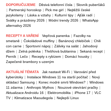
DOPORUČUJEME
Děsivá telefonní čísla
|
Slovník puberťáků
|
Partnerský horoskop
|
Pick me girl
|
Nejtěžší české
jazykolamy
|
Láska a vztahy
|
Kulturní tipy
|
Ajťák radí
|
Svátky a prázdniny 2026
|
Módní trendy 2026
|
WhatsApp
alternativy 2026
RECEPTY A VAŘENÍ
Vepřová panenka
|
Fazolky na
smetaně
|
Čokoládové muffiny
|
Banánový chlebíček
|
Chili
con carne
|
Sportovní nápoj
|
Zálivky na salát
|
Jahodový
džem
|
Zelná polévka
|
Třešňová bublanina
|
Sekaná recept
|
Perník
|
Lečo
|
Recepty s rybízem
|
Domácí housky
|
Zapečené brambory s uzeným
AKTUÁLNÍ TÉMATA
Jak nastavit Wi-Fi
|
Varování před
kyberútoky
|
Instalace Windows 11 na starší počítač
|
Nový
skládací Samsung
|
Konec modré smrti Windows?
|
Windows
11 zdarma
|
Anthropic Mythos
|
Nouzové otevírání pračky
|
Aktualizace Androidu 16
|
Elektromobilita
|
iPhone 17
|
VLC
TV
|
Klimatizace Maoudegola
|
Nejlepší Linux