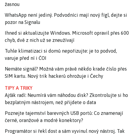
žasnou
WhatsApp není jediný. Podvodníci mají nový fígl, dejte si
pozor na Signalu
Ihned si aktualizujte Windows. Microsoft opravil přes 600
chyb, dvě z nich už se zneužívají
Tuhle klimatizaci si domů nepořizujte: je to podvod,
varuje před ní i ČOI
Nemáte signál? Možná vám právě někdo krade číslo přes
SIM kartu. Nový trik hackerů ohrožuje i Čechy
TIPY A TRIKY
Ajťák radí: Neumírá vám náhodou disk? Zkontrolujte si ho
bezplatným nástrojem, než přijdete o data
Poznejte tajemství barevných USB portů: Co znamenají
černé, oranžové a modré konektory?
Programátor si řekl dost a sám vyvinul nový nástroj. Tak