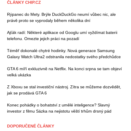
ČLÁNKY CHIP.CZ
Rýpanec do Mety. Brýle DuckDuckGo neumí vůbec nic, ale
právě proto se vyprodaly během několika dní
Ajťák radí: Některé aplikace od Googlu umí vyždímat baterii
telefonu. Omezte jejich práci na pozadí
Téměř dokonalé chytré hodinky. Nová generace Samsung
Galaxy Watch Ultra2 odstranila nedostatky svého předchůdce
GTA 6 míří exkluzivně na Netflix. Na konci srpna se tam objeví
velká ukázka
Z Xboxu se stal investiční nástroj. Zítra se můžeme dozvědět,
jak se prodává GTA 6
Konec pohádky o bohatství z umělé inteligence? Slavný
investor z filmu Sázka na nejistotu věští trhům drsný pád
DOPORUČENÉ ČLÁNKY