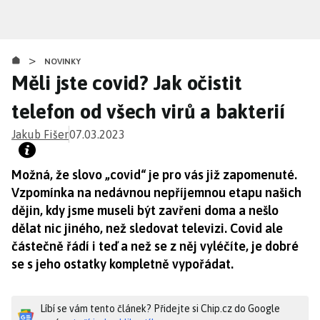
Přejít
k
hlavnímu
>
obsahu
NOVINKY
Měli jste covid? Jak očistit
telefon od všech virů a bakterií
Jakub Fišer
07.03.2023
Možná, že slovo „covid“ je pro vás již zapomenuté.
Vzpomínka na nedávnou nepříjemnou etapu našich
dějin, kdy jsme museli být zavřeni doma a nešlo
dělat nic jiného, než sledovat televizi. Covid ale
částečně řádí i teď a než se z něj vyléčíte, je dobré
se s jeho ostatky kompletně vypořádat.
Líbí se vám tento článek? Přidejte si Chip.cz do Google