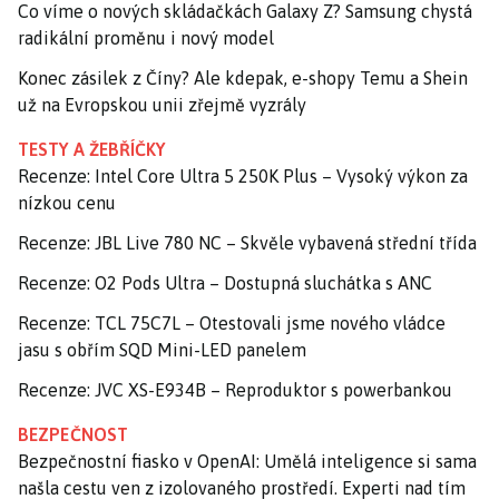
Co víme o nových skládačkách Galaxy Z? Samsung chystá
radikální proměnu i nový model
Konec zásilek z Číny? Ale kdepak, e-shopy Temu a Shein
už na Evropskou unii zřejmě vyzrály
TESTY A ŽEBŘÍČKY
Recenze: Intel Core Ultra 5 250K Plus – Vysoký výkon za
nízkou cenu
Recenze: JBL Live 780 NC – Skvěle vybavená střední třída
Recenze: O2 Pods Ultra – Dostupná sluchátka s ANC
Recenze: TCL 75C7L – Otestovali jsme nového vládce
jasu s obřím SQD Mini-LED panelem
Recenze: JVC XS-E934B – Reproduktor s powerbankou
BEZPEČNOST
Bezpečnostní fiasko v OpenAI: Umělá inteligence si sama
našla cestu ven z izolovaného prostředí. Experti nad tím