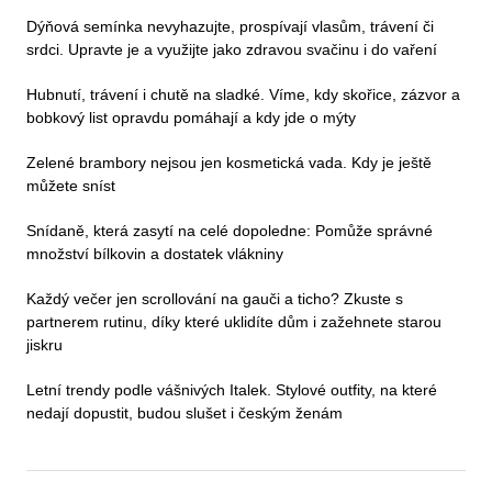
Dýňová semínka nevyhazujte, prospívají vlasům, trávení či
srdci. Upravte je a využijte jako zdravou svačinu i do vaření
Hubnutí, trávení i chutě na sladké. Víme, kdy skořice, zázvor a
bobkový list opravdu pomáhají a kdy jde o mýty
Zelené brambory nejsou jen kosmetická vada. Kdy je ještě
můžete sníst
Snídaně, která zasytí na celé dopoledne: Pomůže správné
množství bílkovin a dostatek vlákniny
Každý večer jen scrollování na gauči a ticho? Zkuste s
partnerem rutinu, díky které uklidíte dům i zažehnete starou
jiskru
Letní trendy podle vášnivých Italek. Stylové outfity, na které
nedají dopustit, budou slušet i českým ženám