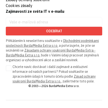
Cookies zásady
Zajímavosti ze světa IT v e-mailu
ODEBÍRAT
Přihlášením k newsletteru souhlasíte s
Obchodními podmínkami
společnosti BurdaMedia Extra s.r.o.
a potvrzujete, že jste se
seznámili se
Zásadami ochrany soukromí BurdaMedia Extra -
BurdaMedia Extra s.r.o.
bude s Vašimi údaji pracovat zejména k
organizaci a vyhodnocení akce a zasílání novinek.
Chcete navíc dostávat i další zajímavé a exkluzivní
informace od našich partnerů? Pokud souhlasíte se
zpracováním údajů k tomuto účelu podle
Zásad ochrany
soukromí BurdaMedia Extra s.r.o.
, zaškrtněte toto pole.
© 2003—2026 BurdaMedia Extra s.r.o.