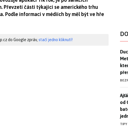
 Převzetí části týkající se amerického trhu
. Podle informací v médiích by měl být ve hře
DO
hip.cz do Google zpráv,
stačí jedno kliknutí!
Duck
Duc
Mety
kte
pře
BEZ
Ajť
Ajťá
od 
bat
jed
TIPY