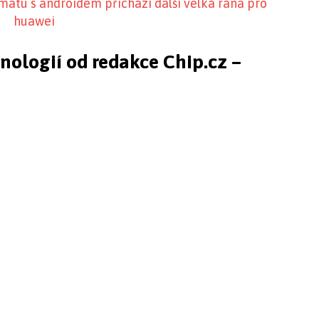
matu s androidem přichází další velká rána pro
huawei
hnologií od redakce Chip.cz –