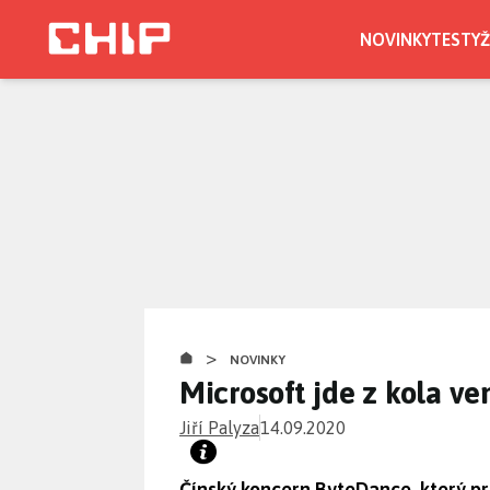
Přejít
k
NOVINKY
TESTY
Ž
hlavnímu
obsahu
>
NOVINKY
Microsoft jde z kola ve
Jiří Palyza
14.09.2020
Čínský koncern ByteDance, který pro