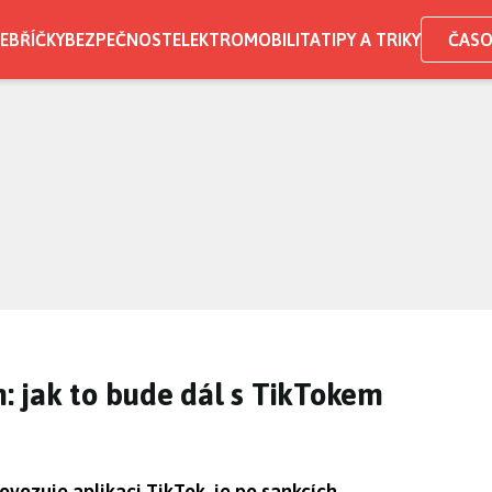
EBŘÍČKY
BEZPEČNOST
ELEKTROMOBILITA
TIPY A TRIKY
ČASO
n: jak to bude dál s TikTokem
vozuje aplikaci TikTok, je po sankcích