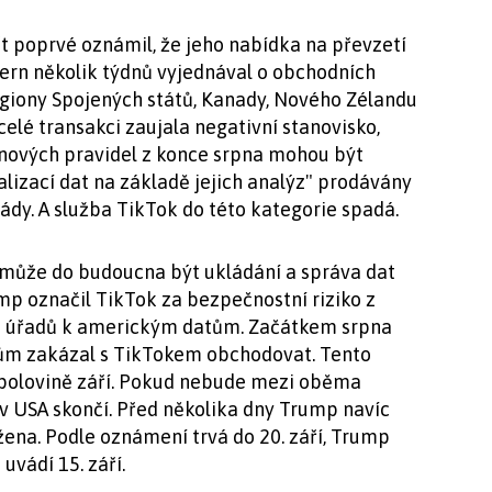
ft poprvé oznámil, že jeho nabídka na převzetí
ern několik týdnů vyjednával o obchodních
egiony Spojených států, Kanady, Nového Zélandu
 celé transakci zaujala negativní stanovisko,
 nových pravidel z konce srpna mohou být
alizací dat na základě jejich analýz" prodávány
ády. A služba TikTok do této kategorie spadá.
e může do budoucna být ukládání a správa dat
p označil TikTok za bezpečnostní riziko z
h úřadů k americkým datům. Začátkem srpna
m zakázal s TikTokem obchodovat. Tento
v polovině září. Pokud nebude mezi oběma
v USA skončí. Před několika dny Trump navíc
žena. Podle oznámení trvá do 20. září, Trump
uvádí 15. září.