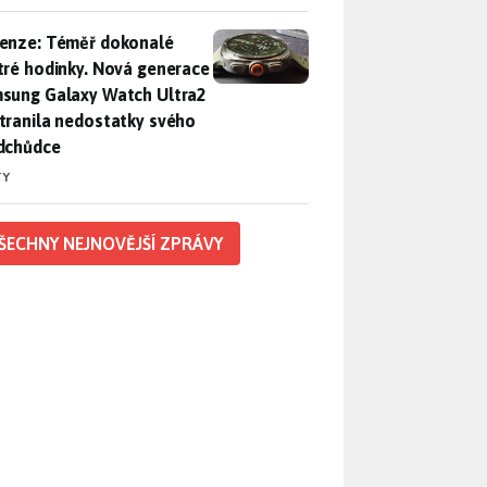
enze: Téměř dokonalé chytré hodinky. Nová generace Samsung
enze: Téměř dokonalé
tré hodinky. Nová generace
sung Galaxy Watch Ultra2
tranila nedostatky svého
dchůdce
TY
ŠECHNY NEJNOVĚJŠÍ ZPRÁVY