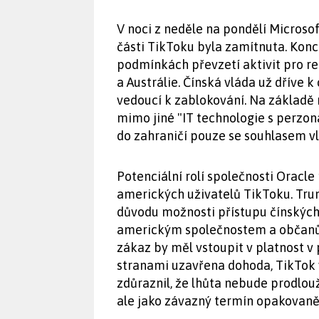
V noci z neděle na pondělí Microso
části TikToku byla zamítnuta. Konc
podmínkách převzetí aktivit pro r
a Austrálie. Čínská vláda už dříve k
vedoucí k zablokování. Na základě
mimo jiné "IT technologie s perzon
do zahraničí pouze se souhlasem vl
Potenciální rolí společnosti Oracl
amerických uživatelů TikToku. Trum
důvodu možnosti přístupu čínskýc
americkým společnostem a občanů
zákaz by měl vstoupit v platnost 
stranami uzavřena dohoda, TikTok 
zdůraznil, že lhůta nebude prodlou
ale jako závazný termín opakovaně 