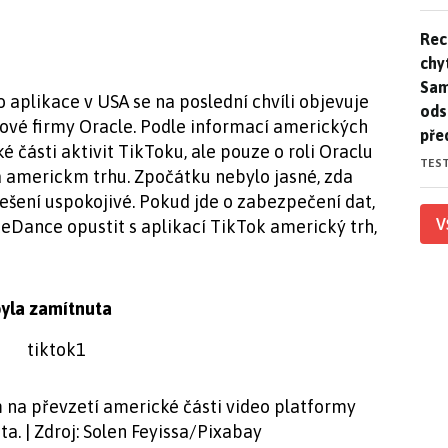
Rec
Rec
chy
Sam
 aplikace v USA se na poslední chvíli objevuje
ods
ové firmy Oracle. Podle informací amerických
pře
é části aktivit TikToku, ale pouze o roli Oraclu
TES
a americkm trhu. Zpočátku nebylo jasné, zda
šení uspokojivé. Pokud jde o zabezpečení dat,
V
eDance opustit s aplikací TikTok americký trh,
byla zamítnuta
na převzetí americké části video platformy
a. | Zdroj: Solen Feyissa/Pixabay