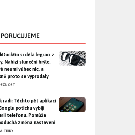
PORUČUJEME
DuckGo si dělá legraci z Mety. Nabízí sluneční brýle, které n
kDuckGo si dělá legraci z
. Nabízí sluneční brýle,
ré neumí vůbec nic, a
sně proto se vyprodaly
PEČNOST
ák radí: Těchto pět aplikací od Googlu potichu vybíjí baterii
k radí: Těchto pět aplikací
Googlu potichu vybíjí
erii telefonu. Pomůže
noduchá změna nastavení
 A TRIKY