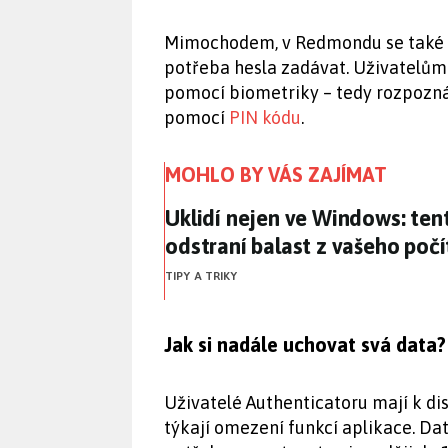
Mimochodem, v Redmondu se také ro
potřeba hesla zadávat. Uživatelům
pomocí biometriky – tedy rozpozná
pomocí
PIN kódu
.
MOHLO BY VÁS ZAJÍMAT
Uklidí nejen ve Windows: ten
Uklidí nejen ve Windows: ten
odstraní balast z vašeho poč
TIPY A TRIKY
Jak si nadále uchovat svá data?
Uživatelé Authenticatoru mají k di
týkají omezení funkcí aplikace. Dat