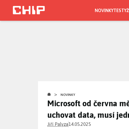
Přejít
k
NOVINKY
TESTY
Ž
hlavnímu
obsahu
>
NOVINKY
Microsoft od června měn
uchovat data, musí jed
Jiří Palyza
14.05.2025