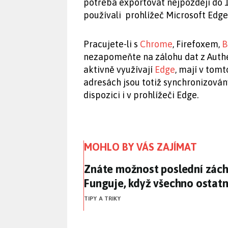
potřeba exportovat nejpozději do 1
používali prohlížeč Microsoft Edge.
Pracujete-li s
Chrome
, Firefoxem,
B
nezapomeňte na zálohu dat z Authent
aktivně využívají
Edge
, mají v tomt
adresách jsou totiž synchronizován
dispozici i v prohlížeči Edge.
MOHLO BY VÁS ZAJÍMAT
Znáte možnost poslední zách
Znáte možnost poslední zác
Funguje, když všechno ostatn
TIPY A TRIKY