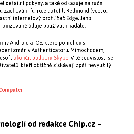
l detailní pokyny, a také odkazuje na ruční
mu zachování funkce autofill Redmond (vcelku
stní internetový prohlížeč Edge. Jeho
onizované údaje používat i nadále.
formy Android a iOS, které pomohou s
edení změn v Authenticatoru. Mimochodem,
rosoft
ukončil podporu Skype
. V té souvislosti se
živatelů, kteří obtížně získávají zpět nevyužitý
 Computer
hnologií od redakce Chip.cz –