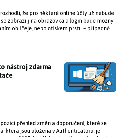
zhodli, že pro některé online účty už nebude
 se zobrazí jiná obrazovka a login bude možný
ním obličeje, nebo otiskem prstu – případně
to nástroj zdarma odstraní balast z vašeho po
to nástroj zdarma
ítače
spozici přehled změn a doporučení, které se
a, která jsou uložena v Authenticatoru, je