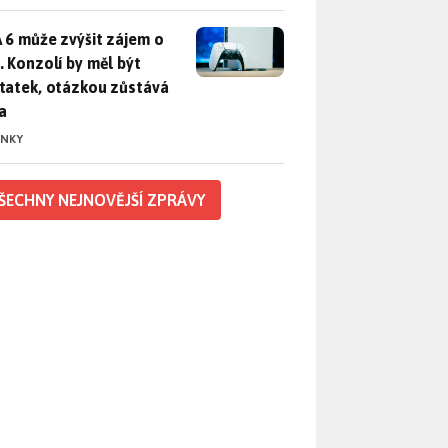
 6 může zvýšit zájem o PS5. Konzolí by měl být dostatek, otáz
 6 může zvýšit zájem o
. Konzolí by měl být
tatek, otázkou zůstává
a
INKY
ŠECHNY NEJNOVĚJŠÍ ZPRÁVY