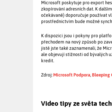
Microsoft poskytuje pro export hese
zkopírování adresních dat. K další
očekávaně) doporučuje používat vla
prostřednictvím bude možné synchr
K dispozici jsou i pokyny pro plat
přechodem na nový způsob po zav
jistě jste také zaznamenali, že Mic
ale objevují stížnosti od bývalých u
kredit.
Zdroj:
Microsoft Podpora
,
Bleeping
Video tipy ze světa tec