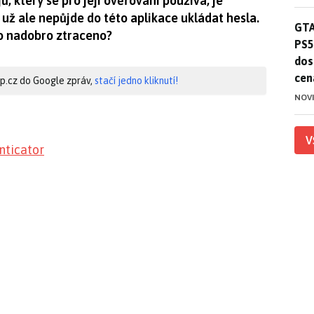
ů, který se pro její ověřování používá, je
už ale nepůjde do této aplikace ukládat hesla.
GTA
GTA
lo nadobro ztraceno?
PS5
dos
cen
hip.cz do Google zpráv,
stačí jedno kliknutí!
NOV
V
nticator