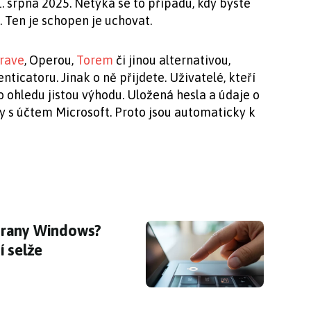
. srpna 2025. Netýká se to případu, kdy byste
 Ten je schopen je uchovat.
rave
, Operou,
Torem
či jinou alternativou,
icatoru. Jinak o ně přijdete. Uživatelé, kteří
o ohledu jistou výhodu. Uložená hesla a údaje o
y s účtem Microsoft. Proto jsou automaticky k
rany Windows? Funguje, když všechno ostatní
hrany Windows?
í selže