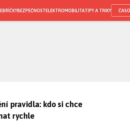
EBŘÍČKY
BEZPEČNOST
ELEKTROMOBILITA
TIPY A TRIKY
ČASO
í pravidla: kdo si chce
nat rychle