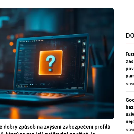
DO
Futu
Futu
zase
pov
pam
NOV
Goo
Goo
bez
uživ
nej
ě dobrý způsob na zvýšení zabezpečení profilů
NOV