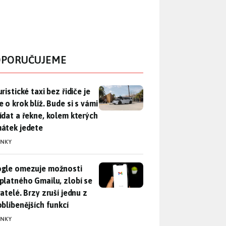
PORUČUJEME
ristické taxi bez řidiče je zase o krok blíž. Bude si s vámi p
ristické taxi bez řidiče je
 o krok blíž. Bude si s vámi
ídat a řekne, kolem kterých
átek jedete
INKY
gle omezuje možnosti bezplatného Gmailu, zlobí se uživatelé. 
gle omezuje možnosti
platného Gmailu, zlobí se
atelé. Brzy zruší jednu z
oblíbenějších funkcí
INKY