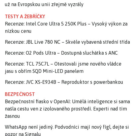
už na Evropskou unii zřejmě vyzrály
TESTY A ŽEBŘÍČKY
Recenze: Intel Core Ultra 5 250K Plus – Vysoký výkon za
nízkou cenu
Recenze: JBL Live 780 NC – Skvěle vybavená střední třída
Recenze: O2 Pods Ultra – Dostupná sluchátka s ANC
Recenze: TCL 75C7L – Otestovali jsme nového vládce
jasu s obřím SQD Mini-LED panelem
Recenze: JVC XS-E934B – Reproduktor s powerbankou
BEZPEČNOST
Bezpečnostní fiasko v OpenAI: Umělá inteligence si sama
našla cestu ven z izolovaného prostředí. Experti nad tím
žasnou
WhatsApp není jediný. Podvodníci mají nový fígl, dejte si
pozor na Signalu