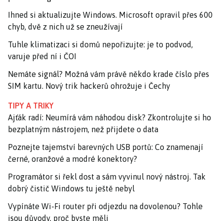
Ihned si aktualizujte Windows. Microsoft opravil přes 600
chyb, dvě z nich už se zneužívají
Tuhle klimatizaci si domů nepořizujte: je to podvod,
varuje před ní i ČOI
Nemáte signál? Možná vám právě někdo krade číslo přes
SIM kartu. Nový trik hackerů ohrožuje i Čechy
TIPY A TRIKY
Ajťák radí: Neumírá vám náhodou disk? Zkontrolujte si ho
bezplatným nástrojem, než přijdete o data
Poznejte tajemství barevných USB portů: Co znamenají
černé, oranžové a modré konektory?
Programátor si řekl dost a sám vyvinul nový nástroj. Tak
dobrý čistič Windows tu ještě nebyl
Vypínáte Wi-Fi router při odjezdu na dovolenou? Tohle
jsou důvody, proč byste měli