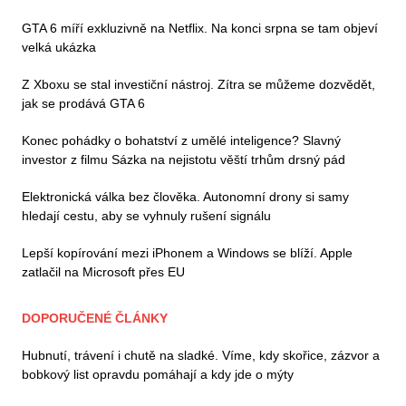
GTA 6 míří exkluzivně na Netflix. Na konci srpna se tam objeví
velká ukázka
Z Xboxu se stal investiční nástroj. Zítra se můžeme dozvědět,
jak se prodává GTA 6
Konec pohádky o bohatství z umělé inteligence? Slavný
investor z filmu Sázka na nejistotu věští trhům drsný pád
Elektronická válka bez člověka. Autonomní drony si samy
hledají cestu, aby se vyhnuly rušení signálu
Lepší kopírování mezi iPhonem a Windows se blíží. Apple
zatlačil na Microsoft přes EU
DOPORUČENÉ ČLÁNKY
Hubnutí, trávení i chutě na sladké. Víme, kdy skořice, zázvor a
bobkový list opravdu pomáhají a kdy jde o mýty