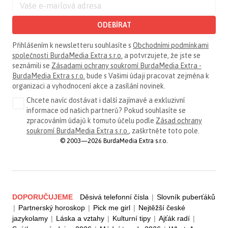
ODEBÍRAT
Přihlášením k newsletteru souhlasíte s
Obchodními podmínkami
společnosti BurdaMedia Extra s.r.o.
a potvrzujete, že jste se
seznámili se
Zásadami ochrany soukromí BurdaMedia Extra -
BurdaMedia Extra s.r.o.
bude s Vašimi údaji pracovat zejména k
organizaci a vyhodnocení akce a zasílání novinek.
Chcete navíc dostávat i další zajímavé a exkluzivní
informace od našich partnerů? Pokud souhlasíte se
zpracováním údajů k tomuto účelu podle
Zásad ochrany
soukromí BurdaMedia Extra s.r.o.
, zaškrtněte toto pole.
© 2003—2026 BurdaMedia Extra s.r.o.
DOPORUČUJEME
Děsivá telefonní čísla
|
Slovník puberťáků
|
Partnerský horoskop
|
Pick me girl
|
Nejtěžší české
jazykolamy
|
Láska a vztahy
|
Kulturní tipy
|
Ajťák radí
|