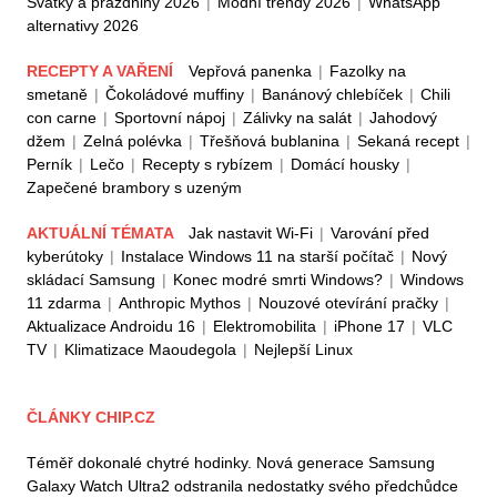
Svátky a prázdniny 2026
|
Módní trendy 2026
|
WhatsApp
alternativy 2026
RECEPTY A VAŘENÍ
Vepřová panenka
|
Fazolky na
smetaně
|
Čokoládové muffiny
|
Banánový chlebíček
|
Chili
con carne
|
Sportovní nápoj
|
Zálivky na salát
|
Jahodový
džem
|
Zelná polévka
|
Třešňová bublanina
|
Sekaná recept
|
Perník
|
Lečo
|
Recepty s rybízem
|
Domácí housky
|
Zapečené brambory s uzeným
AKTUÁLNÍ TÉMATA
Jak nastavit Wi-Fi
|
Varování před
kyberútoky
|
Instalace Windows 11 na starší počítač
|
Nový
skládací Samsung
|
Konec modré smrti Windows?
|
Windows
11 zdarma
|
Anthropic Mythos
|
Nouzové otevírání pračky
|
Aktualizace Androidu 16
|
Elektromobilita
|
iPhone 17
|
VLC
TV
|
Klimatizace Maoudegola
|
Nejlepší Linux
ČLÁNKY CHIP.CZ
Téměř dokonalé chytré hodinky. Nová generace Samsung
Galaxy Watch Ultra2 odstranila nedostatky svého předchůdce