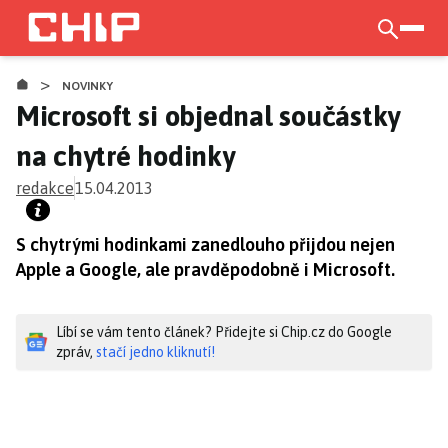
Přejít
k
otevří
hlavnímu
>
obsahu
NOVINKY
Microsoft si objednal součástky
na chytré hodinky
redakce
15.04.2013
S chytrými hodinkami zanedlouho přijdou nejen
Apple a Google, ale pravděpodobně i Microsoft.
Líbí se vám tento článek? Přidejte si Chip.cz do Google
zpráv,
stačí jedno kliknutí!