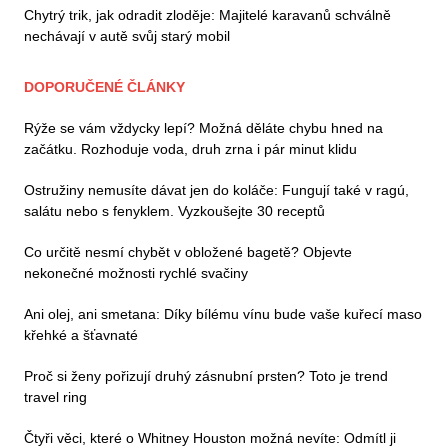
Chytrý trik, jak odradit zloděje: Majitelé karavanů schválně
nechávají v autě svůj starý mobil
DOPORUČENÉ ČLÁNKY
Rýže se vám vždycky lepí? Možná děláte chybu hned na
začátku. Rozhoduje voda, druh zrna i pár minut klidu
Ostružiny nemusíte dávat jen do koláče: Fungují také v ragú,
salátu nebo s fenyklem. Vyzkoušejte 30 receptů
Co určitě nesmí chybět v obložené bagetě? Objevte
nekonečné možnosti rychlé svačiny
Ani olej, ani smetana: Díky bílému vínu bude vaše kuřecí maso
křehké a šťavnaté
Proč si ženy pořizují druhý zásnubní prsten? Toto je trend
travel ring
Čtyři věci, které o Whitney Houston možná nevíte: Odmítl ji