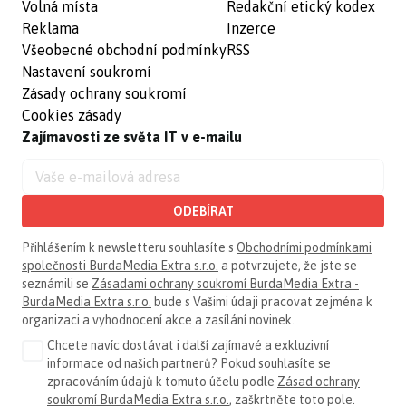
Volná místa
Redakční etický kodex
Reklama
Inzerce
Všeobecné obchodní podmínky
RSS
Nastavení soukromí
Zásady ochrany soukromí
Cookies zásady
Zajímavosti ze světa IT v e-mailu
ODEBÍRAT
Přihlášením k newsletteru souhlasíte s
Obchodními podmínkami
společnosti BurdaMedia Extra s.r.o.
a potvrzujete, že jste se
seznámili se
Zásadami ochrany soukromí BurdaMedia Extra -
BurdaMedia Extra s.r.o.
bude s Vašimi údaji pracovat zejména k
organizaci a vyhodnocení akce a zasílání novinek.
Chcete navíc dostávat i další zajímavé a exkluzivní
informace od našich partnerů? Pokud souhlasíte se
zpracováním údajů k tomuto účelu podle
Zásad ochrany
soukromí BurdaMedia Extra s.r.o.
, zaškrtněte toto pole.