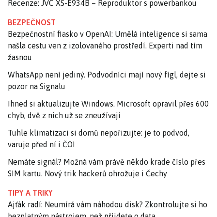
Recenze: JVC XS-E934B – Reproduktor s powerbankou
BEZPEČNOST
Bezpečnostní fiasko v OpenAI: Umělá inteligence si sama
našla cestu ven z izolovaného prostředí. Experti nad tím
žasnou
WhatsApp není jediný. Podvodníci mají nový fígl, dejte si
pozor na Signalu
Ihned si aktualizujte Windows. Microsoft opravil přes 600
chyb, dvě z nich už se zneužívají
Tuhle klimatizaci si domů nepořizujte: je to podvod,
varuje před ní i ČOI
Nemáte signál? Možná vám právě někdo krade číslo přes
SIM kartu. Nový trik hackerů ohrožuje i Čechy
TIPY A TRIKY
Ajťák radí: Neumírá vám náhodou disk? Zkontrolujte si ho
bezplatným nástrojem, než přijdete o data