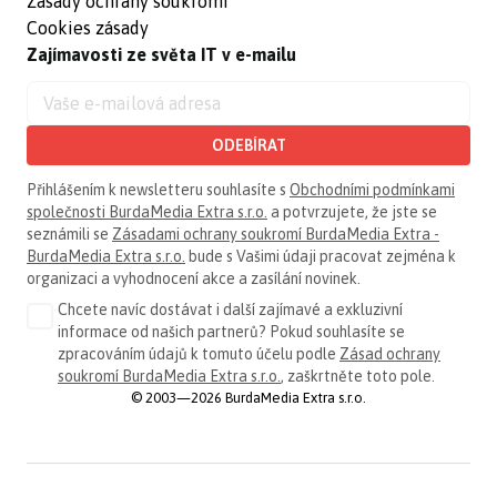
Zásady ochrany soukromí
Cookies zásady
Zajímavosti ze světa IT v e-mailu
ODEBÍRAT
Přihlášením k newsletteru souhlasíte s
Obchodními podmínkami
společnosti BurdaMedia Extra s.r.o.
a potvrzujete, že jste se
seznámili se
Zásadami ochrany soukromí BurdaMedia Extra -
BurdaMedia Extra s.r.o.
bude s Vašimi údaji pracovat zejména k
organizaci a vyhodnocení akce a zasílání novinek.
Chcete navíc dostávat i další zajímavé a exkluzivní
informace od našich partnerů? Pokud souhlasíte se
zpracováním údajů k tomuto účelu podle
Zásad ochrany
soukromí BurdaMedia Extra s.r.o.
, zaškrtněte toto pole.
© 2003—2026 BurdaMedia Extra s.r.o.