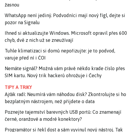
žasnou
WhatsApp není jediný. Podvodníci mají nový fígl, dejte si
pozor na Signalu
Ihned si aktualizujte Windows. Microsoft opravil přes 600
chyb, dvě z nich už se zneužívají
Tuhle klimatizaci si domů nepořizujte: je to podvod,
varuje před ní i ČOI
Nemáte signál? Možná vám právě někdo krade číslo přes
SIM kartu. Nový trik hackerů ohrožuje i Čechy
TIPY A TRIKY
Ajťák radí: Neumírá vám náhodou disk? Zkontrolujte si ho
bezplatným nástrojem, než přijdete o data
Poznejte tajemství barevných USB portů: Co znamenají
černé, oranžové a modré konektory?
Programátor si řekl dost a sám vyvinul nový nástroj. Tak