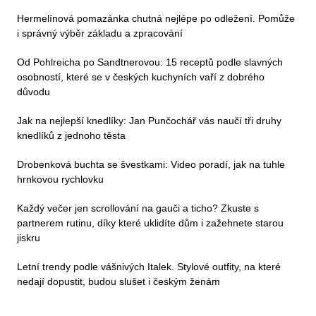
Hermelínová pomazánka chutná nejlépe po odležení. Pomůže
i správný výběr základu a zpracování
Od Pohlreicha po Sandtnerovou: 15 receptů podle slavných
osobností, které se v českých kuchyních vaří z dobrého
důvodu
Jak na nejlepší knedlíky: Jan Punčochář vás naučí tři druhy
knedlíků z jednoho těsta
Drobenková buchta se švestkami: Video poradí, jak na tuhle
hrnkovou rychlovku
Každý večer jen scrollování na gauči a ticho? Zkuste s
partnerem rutinu, díky které uklidíte dům i zažehnete starou
jiskru
Letní trendy podle vášnivých Italek. Stylové outfity, na které
nedají dopustit, budou slušet i českým ženám