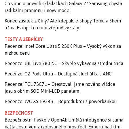
Co víme o nových skládačkách Galaxy Z? Samsung chystá
radikální proměnu i nový model
Konec zásilek z Číny? Ale kdepak, e-shopy Temu a Shein
už na Evropskou unii zřejmě vyzrály
TESTY A ŽEBŘÍČKY
Recenze: Intel Core Ultra 5 250K Plus – Vysoký výkon za
nízkou cenu
Recenze: JBL Live 780 NC – Skvěle vybavená střední třída
Recenze: O2 Pods Ultra – Dostupná sluchátka s ANC
Recenze: TCL 75C7L – Otestovali jsme nového vládce
jasu s obřím SQD Mini-LED panelem
Recenze: JVC XS-E934B – Reproduktor s powerbankou
BEZPEČNOST
Bezpečnostní fiasko v OpenAI: Umělá inteligence si sama
našla cestu ven z izolovaného prostředí. Experti nad tím