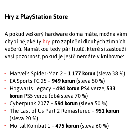
Hry z PlayStation Store
A pokud veškerý hardware doma máte, možná vám
chybí nějaké ty
hry
pro zaplnění dlouhých zimních
večerů. Namátkou tedy pár titulů, které si zaslouží
vaši pozornost, pokud je ještě nemáte v knihovně:
Marvel’s Spider-Man 2 –
1 177 korun
(sleva 38 %)
EA Sports FC 25 –
949 korun
(sleva 50 %)
Hogwarts Legacy –
494 korun
PS4 verze,
533
korun
PS5 verze (obě sleva 70 %)
Cyberpunk 2077 –
594 korun
(sleva 50 %)
The Last of Us Part 2 Remastered –
951 korun
(sleva 20 %)
Mortal Kombat 1 –
475 korun
(sleva 60 %)