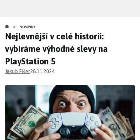
Přejít
k
hlavnímu
>
obsahu
NOVINKY
Nejlevnější v celé historii:
vybíráme výhodné slevy na
PlayStation 5
Jakub Fišer
28.11.2024