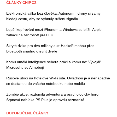
ČLÁNKY CHIP.CZ
Elektronická válka bez člověka. Autonomní drony si samy
hledají cestu, aby se vyhnuly rušení signálu
Lepší kopírování mezi iPhonem a Windows se blíží. Apple
zatlačil na Microsoft přes EU
Skryté riziko pro dva miliony aut: Hackeři mohou přes
Bluetooth snadno otevřít dveře
Komu umělá inteligence sebere práci a komu ne: Vývojář
Microsoftu se AI nebojí
Rusové útočí na hotelové Wi-Fi sítě. Ovládnou je a nenápadně
se dostanou do vašeho notebooku nebo mobilu
Zombie akce, roztomilá adventura a psychologický horor.
Srpnová nabídka PS Plus je opravdu rozmanitá
DOPORUČENÉ ČLÁNKY