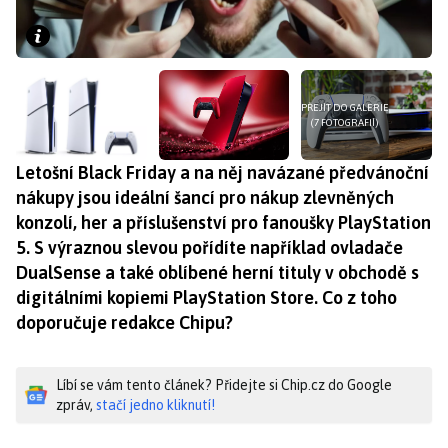
PŘEJÍT DO GALERIE
(7 FOTOGRAFIÍ)
Letošní Black Friday a na něj navázané předvánoční
nákupy jsou ideální šancí pro nákup zlevněných
konzolí, her a příslušenství pro fanoušky PlayStation
5. S výraznou slevou pořídíte například ovladače
DualSense a také oblíbené herní tituly v obchodě s
digitálními kopiemi PlayStation Store. Co z toho
doporučuje redakce Chipu?
Líbí se vám tento článek? Přidejte si Chip.cz do Google
zpráv,
stačí jedno kliknutí!