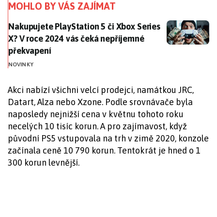
MOHLO BY VÁS ZAJÍMAT
Nakupujete PlayStation 5 či Xbox Series X? V roce 2
Nakupujete PlayStation 5 či Xbox Series
X? V roce 2024 vás čeká nepříjemné
překvapení
NOVINKY
Akci nabízí všichni velcí prodejci, namátkou JRC,
Datart, Alza nebo Xzone. Podle srovnávače byla
naposledy nejnižší cena v květnu tohoto roku
necelých 10 tisíc korun. A pro zajímavost, když
původní PS5 vstupovala na trh v zimě 2020, konzole
začínala ceně 10 790 korun. Tentokrát je hned o 1
300 korun levnější.