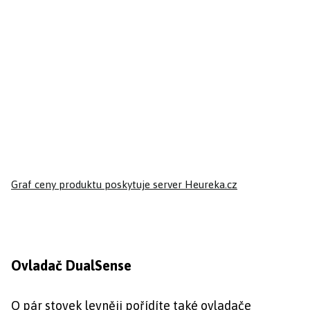
Graf ceny produktu
poskytuje server Heureka.cz
Ovladač DualSense
O pár stovek levněji pořídíte také ovladače