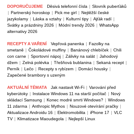
DOPORUČUJEME
Děsivá telefonní čísla
|
Slovník puberťáků
|
Partnerský horoskop
|
Pick me girl
|
Nejtěžší české
jazykolamy
|
Láska a vztahy
|
Kulturní tipy
|
Ajťák radí
|
Svátky a prázdniny 2026
|
Módní trendy 2026
|
WhatsApp
alternativy 2026
RECEPTY A VAŘENÍ
Vepřová panenka
|
Fazolky na
smetaně
|
Čokoládové muffiny
|
Banánový chlebíček
|
Chili
con carne
|
Sportovní nápoj
|
Zálivky na salát
|
Jahodový
džem
|
Zelná polévka
|
Třešňová bublanina
|
Sekaná recept
|
Perník
|
Lečo
|
Recepty s rybízem
|
Domácí housky
|
Zapečené brambory s uzeným
AKTUÁLNÍ TÉMATA
Jak nastavit Wi-Fi
|
Varování před
kyberútoky
|
Instalace Windows 11 na starší počítač
|
Nový
skládací Samsung
|
Konec modré smrti Windows?
|
Windows
11 zdarma
|
Anthropic Mythos
|
Nouzové otevírání pračky
|
Aktualizace Androidu 16
|
Elektromobilita
|
iPhone 17
|
VLC
TV
|
Klimatizace Maoudegola
|
Nejlepší Linux