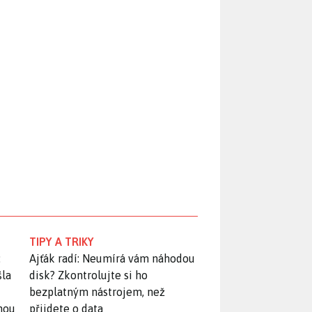
TIPY A TRIKY
:
Ajťák radí: Neumírá vám náhodou
šla
disk? Zkontrolujte si ho
bezplatným nástrojem, než
snou
přijdete o data