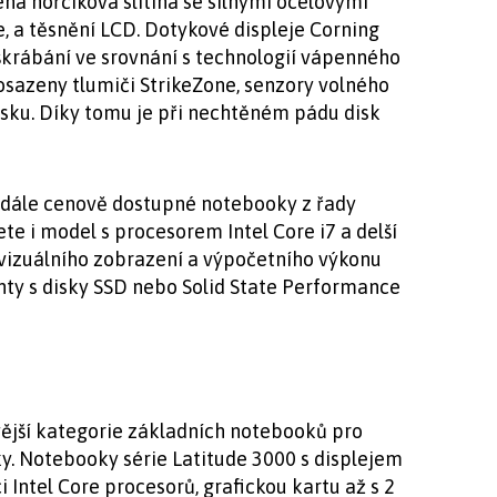
lená hořčíková slitina se silnými ocelovými
ce, a těsnění LCD. Dotykové displeje Corning
oškrábání ve srovnání s technologií vápenného
 osazeny tlumiči StrikeZone, senzory volného
sku. Díky tomu je při nechtěném pádu disk
 dále cenově dostupné notebooky z řady
ete i model s procesorem Intel Core i7 a delší
u vizuálního zobrazení a výpočetního výkonu
anty s disky SSD nebo Solid State Performance
ější kategorie základních notebooků pro
y. Notebooky série Latitude 3000 s displejem
i Intel Core procesorů, grafickou kartu až s 2