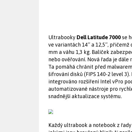
Ultrabooky
Dell Latitude 7000
se h
ve variantách 14‘‘ a 12,5‘‘, přiče
mm a váhu 1,3 kg. Balíček zabezpeč
nebo ověřování. Nová řada je dále 
Ta pomáhá chránit před malwarem a
šifrování disků (FIPS 140-2 level 3)
integrováno rozšíření Intel vPro 
automatizované nástroje pro rychle
snadnější aktualizace systému.
Každý ultrabook a notebook z řady 