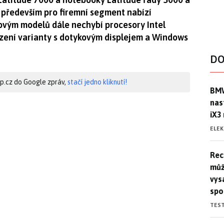
 především pro firemní segment nabízí
ovým modelů dále nechybí procesory Intel
zení varianty s dotykovým displejem a Windows
DO
hip.cz do Google zpráv,
stačí jedno kliknutí!
BMW
BMW
nas
iX3
ELE
Rec
Rec
můž
vys
spo
TES