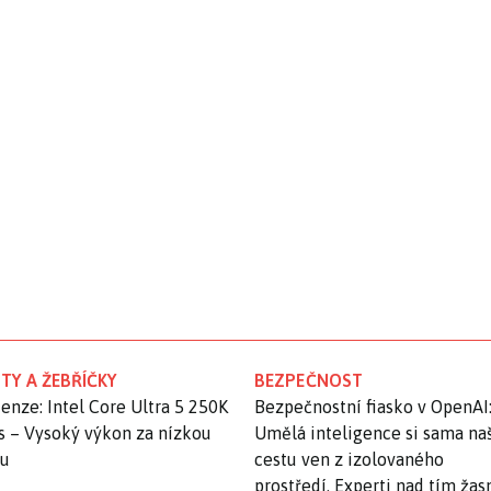
TY A ŽEBŘÍČKY
BEZPEČNOST
enze: Intel Core Ultra 5 250K
Bezpečnostní fiasko v OpenAI
s – Vysoký výkon za nízkou
Umělá inteligence si sama na
nu
cestu ven z izolovaného
prostředí. Experti nad tím ža