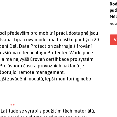
Rod
Rod
půd
Měl
NOV
odí především pro mobilní práci, dostupné jsou
mž dvanáctipalcový model má tloušťku pouhých 20
V
ení Dell Data Protection zahrnuje šifrování
rozšířena o technologii Protected Workspace.
 má nejvyšší úroveň certifikace pro systém
. Pro úsporu času a provozních nákladů je
podporující remote management,
jší zavádění modulů, lepší monitoring nebo
«
»
Latitude se vyrábí s použitím těch materiálů,