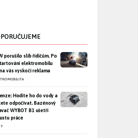
PORUČUJEME
 porušilo slib řidičům. Po nastartování elektromobilu iX3 na 
 porušilo slib řidičům. Po
tartování elektromobilu
 na vás vyskočí reklama
KTROMOBILITA
enze: Hodíte ho do vody a můžete odpočívat. Bazénový vysava
enze: Hodíte ho do vody a
ete odpočívat. Bazénový
avač WYBOT B1 ušetří
ustu práce
TY