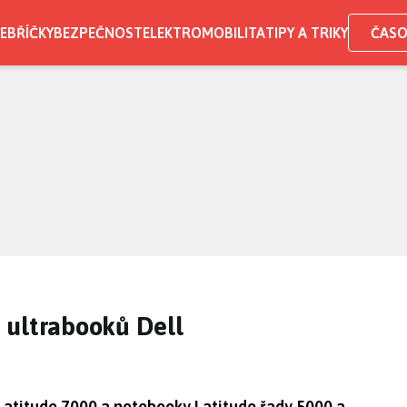
EBŘÍČKY
BEZPEČNOST
ELEKTROMOBILITA
TIPY A TRIKY
ČASO
 ultrabooků Dell
Latitude 7000 a notebooky Latitude řady 5000 a