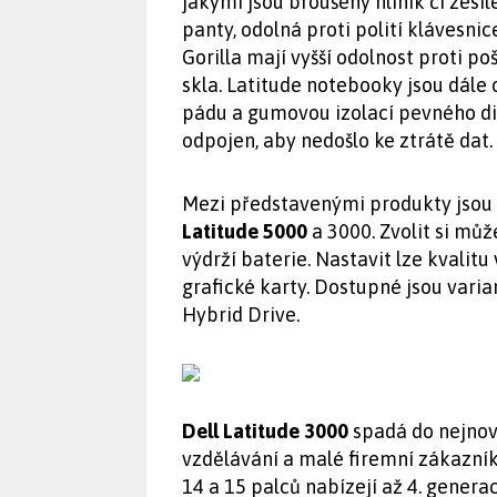
jakými jsou broušený hliník či zesí
panty, odolná proti polití klávesni
Gorilla mají vyšší odolnost proti p
skla. Latitude notebooky jsou dále
pádu a gumovou izolací pevného di
odpojen, aby nedošlo ke ztrátě dat.
Mezi představenými produkty jsou
Latitude 5000
a 3000. Zvolit si můž
výdrží baterie. Nastavit lze kvalit
grafické karty. Dostupné jsou vari
Hybrid Drive.
Dell Latitude 3000
spadá do nejnov
vzdělávání a malé firemní zákazník
14 a 15 palců nabízejí až 4. generac