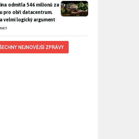
ina odmítla 546 milionů za půdu pro obří datacentrum. Měla 
ina odmítla 546 milionů za
u pro obří datacentrum.
a velmi logický argument
INKY
ŠECHNY NEJNOVĚJŠÍ ZPRÁVY