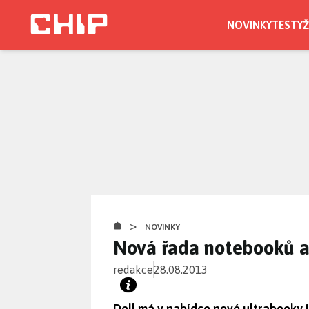
Přejít
k
NOVINKY
TESTY
Ž
hlavnímu
obsahu
>
NOVINKY
Nová řada notebooků a
redakce
28.08.2013
Dell má v nabídce nové ultrabooky 