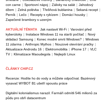
con carne
|
Sportovní nápoj
|
Zálivky na salát
|
Jahodový
džem
|
Zelná polévka
|
Třešňová bublanina
|
Sekaná recept
|
Perník
|
Lečo
|
Recepty s rybízem
|
Domácí housky
|
Zapečené brambory s uzeným
AKTUÁLNÍ TÉMATA
Jak nastavit Wi-Fi
|
Varování před
kyberútoky
|
Instalace Windows 11 na starší počítač
|
Nový
skládací Samsung
|
Konec modré smrti Windows?
|
Windows
11 zdarma
|
Anthropic Mythos
|
Nouzové otevírání pračky
|
Aktualizace Androidu 16
|
Elektromobilita
|
iPhone 17
|
VLC
TV
|
Klimatizace Maoudegola
|
Nejlepší Linux
ČLÁNKY CHIP.CZ
Recenze: Hodíte ho do vody a můžete odpočívat. Bazénový
vysavač WYBOT B1 ušetří spoustu práce
Digitální kolonialismus narazil. Farmáři odmítli 546 milionů za
půdu pro obří datacentrum