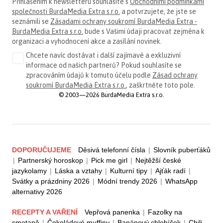
Přihlášením k newsletteru souhlasíte s
Obchodními podmínkami
společnosti BurdaMedia Extra s.r.o.
a potvrzujete, že jste se
seznámili se
Zásadami ochrany soukromí BurdaMedia Extra -
BurdaMedia Extra s.r.o.
bude s Vašimi údaji pracovat zejména k
organizaci a vyhodnocení akce a zasílání novinek.
Chcete navíc dostávat i další zajímavé a exkluzivní
informace od našich partnerů? Pokud souhlasíte se
zpracováním údajů k tomuto účelu podle
Zásad ochrany
soukromí BurdaMedia Extra s.r.o.
, zaškrtněte toto pole.
© 2003—2026 BurdaMedia Extra s.r.o.
DOPORUČUJEME
Děsivá telefonní čísla
|
Slovník puberťáků
|
Partnerský horoskop
|
Pick me girl
|
Nejtěžší české
jazykolamy
|
Láska a vztahy
|
Kulturní tipy
|
Ajťák radí
|
Svátky a prázdniny 2026
|
Módní trendy 2026
|
WhatsApp
alternativy 2026
RECEPTY A VAŘENÍ
Vepřová panenka
|
Fazolky na
smetaně
|
Čokoládové muffiny
|
Banánový chlebíček
|
Chili