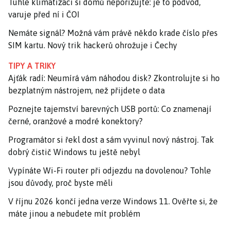
Tuhle klimatizaci si domů nepořizujte: je to podvod,
varuje před ní i ČOI
Nemáte signál? Možná vám právě někdo krade číslo přes
SIM kartu. Nový trik hackerů ohrožuje i Čechy
TIPY A TRIKY
Ajťák radí: Neumírá vám náhodou disk? Zkontrolujte si ho
bezplatným nástrojem, než přijdete o data
Poznejte tajemství barevných USB portů: Co znamenají
černé, oranžové a modré konektory?
Programátor si řekl dost a sám vyvinul nový nástroj. Tak
dobrý čistič Windows tu ještě nebyl
Vypínáte Wi-Fi router při odjezdu na dovolenou? Tohle
jsou důvody, proč byste měli
V říjnu 2026 končí jedna verze Windows 11. Ověřte si, že
máte jinou a nebudete mít problém