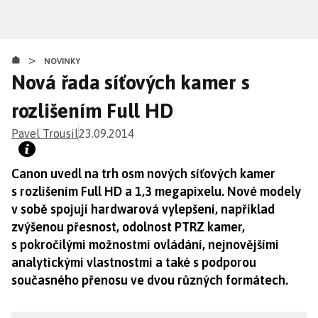
Přejít
k
hlavnímu
>
obsahu
NOVINKY
Nová řada síťových kamer s
rozlišením Full HD
Pavel Trousil
23.09.2014
Canon uvedl na trh osm nových síťových kamer
s rozlišením Full HD a 1,3 megapixelu. Nové modely
v sobě spojují hardwarová vylepšení, například
zvýšenou přesnost, odolnost PTRZ kamer,
s pokročilými možnostmi ovládání, nejnovějšími
analytickými vlastnostmi a také s podporou
současného přenosu ve dvou různých formátech.