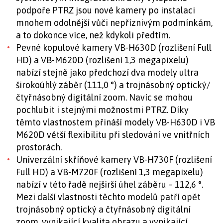
podpoře PTRZ jsou nové kamery po instalaci
mnohem odolnější vůči nepříznivým podmínkám,
a to dokonce více, než kdykoli předtím.
Pevné kopulové kamery VB-H630D (rozlišení Full
HD) a VB-M620D (rozlišení 1,3 megapixelu)
nabízí stejně jako předchozí dva modely ultra
širokoúhlý záběr (111,0 °) a trojnásobný optický/
čtyřnásobný digitální zoom. Navíc se mohou
pochlubit i stejnými možnostmi PTRZ. Díky
těmto vlastnostem přináší modely VB-H630D i VB
M620D větší flexibilitu při sledování ve vnitřních
prostorách.
Univerzální skříňové kamery VB-H730F (rozlišení
Full HD) a VB-M720F (rozlišení 1,3 megapixelu)
nabízí v této řadě nejširší úhel záběru – 112,6 °.
Mezi další vlastnosti těchto modelů patří opět
trojnásobný optický a čtyřnásobný digitální
zoom, vynikající kvalita obrazu a vynikající