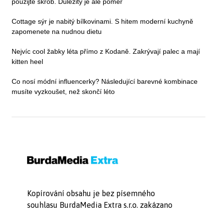
použijte škrob. Důležitý je ale poměr
Cottage sýr je nabitý bílkovinami. S hitem moderní kuchyně
zapomenete na nudnou dietu
Nejvíc cool žabky léta přímo z Kodaně. Zakrývají palec a mají
kitten heel
Co nosí módní influencerky? Následující barevné kombinace
musíte vyzkoušet, než skončí léto
Kopírování obsahu je bez písemného
souhlasu BurdaMedia Extra s.r.o. zakázano