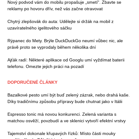
Nový podvod vám do mobilu propašuje „smetí“. Zbavte se
reklamy po hovoru dřív, než vás začne otravovat
Chytrý zlepšovák do auta: Udělejte si držák na mobil z
uzavíratelného igelitového sáčku
Rýpanec do Mety. Brýle DuckDuckGo neumí vůbec nic, ale
právě proto se vyprodaly během několika dní
Ajťák radí: Některé aplikace od Googlu umí vyždímat baterii
telefonu. Omezte jejich práci na pozadí
DOPORUČENÉ ČLÁNKY
Bazalkové pesto umí být buď zelený zázrak, nebo drahá kaše.
Díky tradičnímu způsobu přípravy bude chutnat jako v Itálii
Espresso tonic má novou konkurenci. Zelená varianta s
matchou osvěží, povzbudí a ve sklenici vytvoří efektní vrstvy
Tajemství dokonale křupavých řízků: Místo části mouky