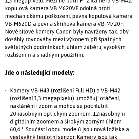
1,3 megapixelu. Mezi ně patří PTZ kamera VB-M42,
kopulová kamera VB M620VE odolná proti
mechanickému poškození, pevná kopulová kamera
VB-M620D a pevná skříňová kamera VB-M720F.
Nové síťové kamery Canon byly navrženy tak, aby
dosáhly rovnováhy mezi výkonem při špatných
světelných podmínkách, úhlem záběru, vysokým
rozlišením a snadným použitím.
Jde o následující modely:
Kamery VB-H43 (rozlišení Full HD) a VB-M42
(rozlišení 1,3 megapixelu) umožňují otáčení,
naklánění i zoom a mohou se pochlubit
20násobným optickým zoomem, 12násobným
digitálním zoomem a širokým zorným úhlem
60,4 °. Součástí obou modelů jsou nová ložiska a
vestavěný teplotní senzor. Kamery jsou tak