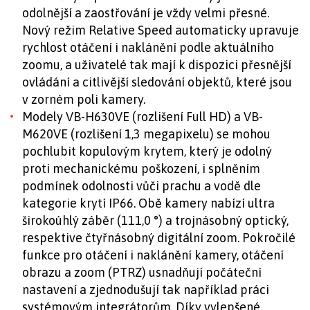
odolnější a zaostřování je vždy velmi přesné.
Nový režim Relative Speed automaticky upravuje
rychlost otáčení i naklánění podle aktuálního
zoomu, a uživatelé tak mají k dispozici přesnější
ovládání a citlivější sledování objektů, které jsou
v zorném poli kamery.
Modely VB-H630VE (rozlišení Full HD) a VB-
M620VE (rozlišení 1,3 megapixelu) se mohou
pochlubit kopulovým krytem, který je odolný
proti mechanickému poškození, i splněním
podmínek odolnosti vůči prachu a vodě dle
kategorie krytí IP66. Obě kamery nabízí ultra
širokoúhlý záběr (111,0 °) a trojnásobný optický,
respektive čtyřnásobný digitální zoom. Pokročilé
funkce pro otáčení i naklánění kamery, otáčení
obrazu a zoom (PTRZ) usnadňují počáteční
nastavení a zjednodušují tak například práci
systémovým integrátorům. Díky vylepšené