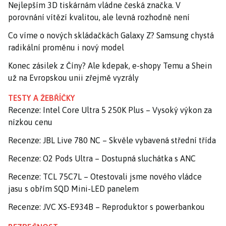
Nejlepším 3D tiskárnám vládne česká značka. V
porovnání vítězí kvalitou, ale levná rozhodně není
Co víme o nových skládačkách Galaxy Z? Samsung chystá
radikální proměnu i nový model
Konec zásilek z Číny? Ale kdepak, e-shopy Temu a Shein
už na Evropskou unii zřejmě vyzrály
TESTY A ŽEBŘÍČKY
Recenze: Intel Core Ultra 5 250K Plus – Vysoký výkon za
nízkou cenu
Recenze: JBL Live 780 NC – Skvěle vybavená střední třída
Recenze: O2 Pods Ultra – Dostupná sluchátka s ANC
Recenze: TCL 75C7L – Otestovali jsme nového vládce
jasu s obřím SQD Mini-LED panelem
Recenze: JVC XS-E934B – Reproduktor s powerbankou