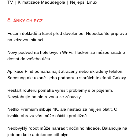
TV
|
Klimatizace Maoudegola
|
Nejlepší Linux
ČLÁNKY CHIP.CZ
Focení dokladů a karet před dovolenou: Nepodceňte přípravu
na krizovou situaci
Nový podvod na hotelových Wi-Fi: Hackeři se můžou snadno
dostat do vašeho účtu
Aplikace Find pomáhá najít ztracený nebo ukradený telefon.
Samsung ale ukončil jeho podporu u starších telefonů Galaxy
Restart routeru pomáhá vyřešit problémy s připojením.
Nevytahujte ho ale rovnou ze zásuvky
Netflix Premium slibuje 4K, ale nestačí za něj jen platit. O
kvalitu obrazu vás může ošidit i prohlížeč
Neobvyklý robot může nahradit nočního hlídače. Balancuje na
jednom kole a dokonce cítí plyn