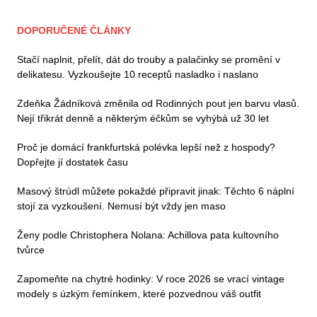
DOPORUČENÉ ČLÁNKY
Stačí naplnit, přelít, dát do trouby a palačinky se promění v
delikatesu. Vyzkoušejte 10 receptů nasladko i naslano
Zdeňka Žádníková změnila od Rodinných pout jen barvu vlasů.
Nejí třikrát denně a některým éčkům se vyhýbá už 30 let
Proč je domácí frankfurtská polévka lepší než z hospody?
Dopřejte jí dostatek času
Masový štrúdl můžete pokaždé připravit jinak: Těchto 6 náplní
stojí za vyzkoušení. Nemusí být vždy jen maso
Ženy podle Christophera Nolana: Achillova pata kultovního
tvůrce
Zapomeňte na chytré hodinky: V roce 2026 se vrací vintage
modely s úzkým řemínkem, které pozvednou váš outfit