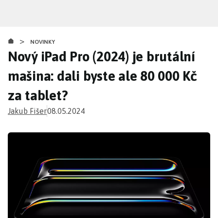
Přejít
k
hlavnímu
>
obsahu
NOVINKY
Nový iPad Pro (2024) je brutální
mašina: dali byste ale 80 000 Kč
za tablet?
Jakub Fišer
08.05.2024