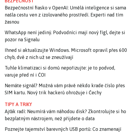
BEZPEČNOST
Bezpečnostní fiasko v OpenAI: Umělá inteligence si sama
našla cestu ven z izolovaného prostředí. Experti nad tím
žasnou
WhatsApp není jediný. Podvodníci mají nový fígl, dejte si
pozor na Signalu
Ihned si aktualizujte Windows. Microsoft opravil přes 600
chyb, dvě z nich už se zneužívají
Tuhle klimatizaci si domů nepořizujte: je to podvod,
varuje před ní i ČOI
Nemáte signál? Možná vám právě někdo krade číslo přes
SIM kartu. Nový trik hackerů ohrožuje i Čechy
TIPY A TRIKY
Ajťák radí: Neumírá vám náhodou disk? Zkontrolujte si ho
bezplatným nástrojem, než přijdete o data
Poznejte tajemství barevných USB portů: Co znamenají