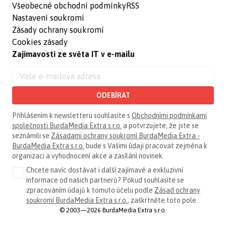
Všeobecné obchodní podmínky
RSS
Nastavení soukromí
Zásady ochrany soukromí
Cookies zásady
Zajímavosti ze světa IT v e-mailu
ODEBÍRAT
Přihlášením k newsletteru souhlasíte s
Obchodními podmínkami
společnosti BurdaMedia Extra s.r.o.
a potvrzujete, že jste se
seznámili se
Zásadami ochrany soukromí BurdaMedia Extra -
BurdaMedia Extra s.r.o.
bude s Vašimi údaji pracovat zejména k
organizaci a vyhodnocení akce a zasílání novinek.
Chcete navíc dostávat i další zajímavé a exkluzivní
informace od našich partnerů? Pokud souhlasíte se
zpracováním údajů k tomuto účelu podle
Zásad ochrany
soukromí BurdaMedia Extra s.r.o.
, zaškrtněte toto pole.
© 2003—2026 BurdaMedia Extra s.r.o.