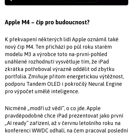
Apple M4 – čip pro budoucnost?
K překvapení některých lidí Apple oznámil také
nový čip M4. Ten přichází po půl roku starém
modelu M3 a výrobce toto na-první-pohled
unáhlené rozhodnutí vysvětluje tím, že iPad
zkrátka potřeboval výrazně oddělit od zbytku
portfolia. Zmiňuje přitom energetickou výtěžnost,
podporu Tandem OLED i pokročilý Neural Engine
pro výpočet umělé inteligence.
Nicméně „modří už vědí“, o co jde. Apple
pravděpodobně chce iPad prezentovat jako první
„AI ready“ zařízení, až v červnu letošního roku na
konferenci WWDC odhalí, na čem pracoval poslední