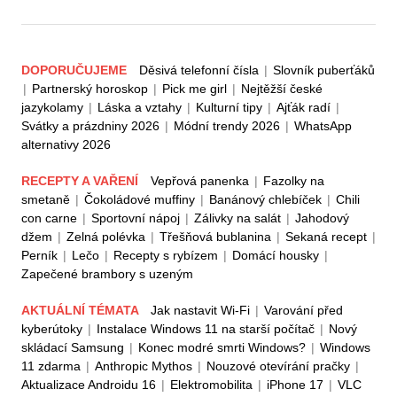
DOPORUČUJEME
Děsivá telefonní čísla
|
Slovník puberťáků
|
Partnerský horoskop
|
Pick me girl
|
Nejtěžší české
jazykolamy
|
Láska a vztahy
|
Kulturní tipy
|
Ajťák radí
|
Svátky a prázdniny 2026
|
Módní trendy 2026
|
WhatsApp
alternativy 2026
RECEPTY A VAŘENÍ
Vepřová panenka
|
Fazolky na
smetaně
|
Čokoládové muffiny
|
Banánový chlebíček
|
Chili
con carne
|
Sportovní nápoj
|
Zálivky na salát
|
Jahodový
džem
|
Zelná polévka
|
Třešňová bublanina
|
Sekaná recept
|
Perník
|
Lečo
|
Recepty s rybízem
|
Domácí housky
|
Zapečené brambory s uzeným
AKTUÁLNÍ TÉMATA
Jak nastavit Wi-Fi
|
Varování před
kyberútoky
|
Instalace Windows 11 na starší počítač
|
Nový
skládací Samsung
|
Konec modré smrti Windows?
|
Windows
11 zdarma
|
Anthropic Mythos
|
Nouzové otevírání pračky
|
Aktualizace Androidu 16
|
Elektromobilita
|
iPhone 17
|
VLC