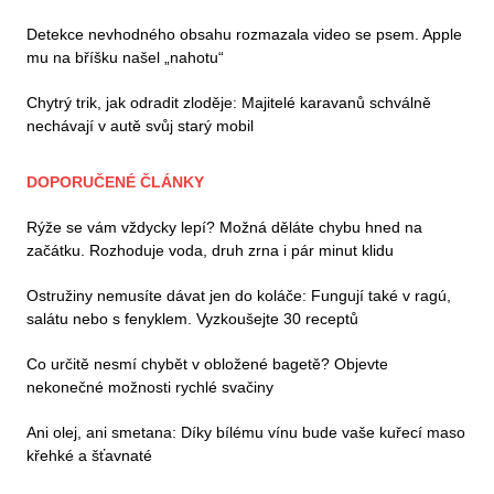
Detekce nevhodného obsahu rozmazala video se psem. Apple
mu na bříšku našel „nahotu“
Chytrý trik, jak odradit zloděje: Majitelé karavanů schválně
nechávají v autě svůj starý mobil
DOPORUČENÉ ČLÁNKY
Rýže se vám vždycky lepí? Možná děláte chybu hned na
začátku. Rozhoduje voda, druh zrna i pár minut klidu
Ostružiny nemusíte dávat jen do koláče: Fungují také v ragú,
salátu nebo s fenyklem. Vyzkoušejte 30 receptů
Co určitě nesmí chybět v obložené bagetě? Objevte
nekonečné možnosti rychlé svačiny
Ani olej, ani smetana: Díky bílému vínu bude vaše kuřecí maso
křehké a šťavnaté