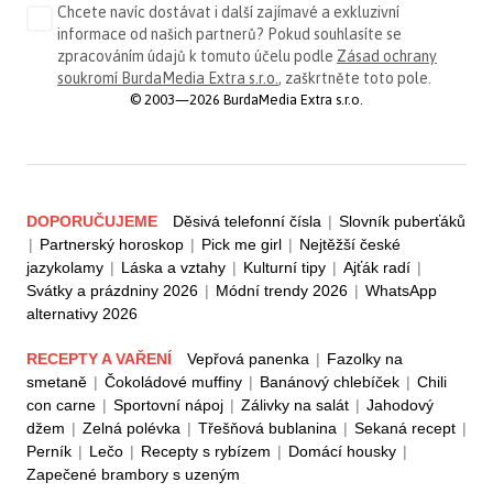
Chcete navíc dostávat i další zajímavé a exkluzivní
informace od našich partnerů? Pokud souhlasíte se
zpracováním údajů k tomuto účelu podle
Zásad ochrany
soukromí BurdaMedia Extra s.r.o.
, zaškrtněte toto pole.
© 2003—2026 BurdaMedia Extra s.r.o.
DOPORUČUJEME
Děsivá telefonní čísla
|
Slovník puberťáků
|
Partnerský horoskop
|
Pick me girl
|
Nejtěžší české
jazykolamy
|
Láska a vztahy
|
Kulturní tipy
|
Ajťák radí
|
Svátky a prázdniny 2026
|
Módní trendy 2026
|
WhatsApp
alternativy 2026
RECEPTY A VAŘENÍ
Vepřová panenka
|
Fazolky na
smetaně
|
Čokoládové muffiny
|
Banánový chlebíček
|
Chili
con carne
|
Sportovní nápoj
|
Zálivky na salát
|
Jahodový
džem
|
Zelná polévka
|
Třešňová bublanina
|
Sekaná recept
|
Perník
|
Lečo
|
Recepty s rybízem
|
Domácí housky
|
Zapečené brambory s uzeným