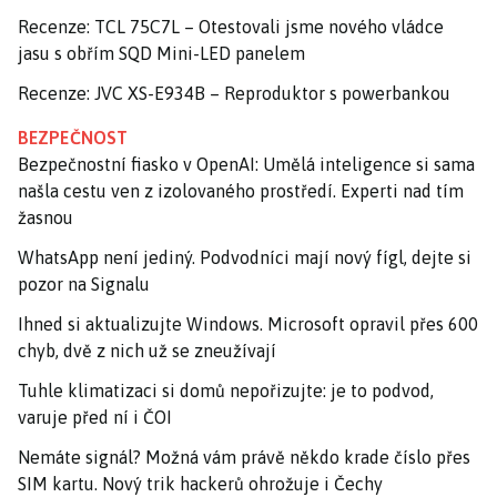
Recenze: TCL 75C7L – Otestovali jsme nového vládce
jasu s obřím SQD Mini-LED panelem
Recenze: JVC XS-E934B – Reproduktor s powerbankou
BEZPEČNOST
Bezpečnostní fiasko v OpenAI: Umělá inteligence si sama
našla cestu ven z izolovaného prostředí. Experti nad tím
žasnou
WhatsApp není jediný. Podvodníci mají nový fígl, dejte si
pozor na Signalu
Ihned si aktualizujte Windows. Microsoft opravil přes 600
chyb, dvě z nich už se zneužívají
Tuhle klimatizaci si domů nepořizujte: je to podvod,
varuje před ní i ČOI
Nemáte signál? Možná vám právě někdo krade číslo přes
SIM kartu. Nový trik hackerů ohrožuje i Čechy