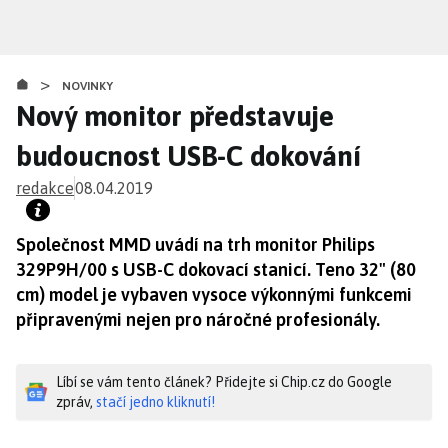
Přejít
k
hlavnímu
>
obsahu
NOVINKY
Nový monitor představuje
budoucnost USB-C dokování
redakce
08.04.2019
Společnost MMD uvádí na trh monitor Philips
329P9H/00 s USB-C dokovací stanicí. Teno 32" (80
cm) model je vybaven vysoce výkonnými funkcemi
připravenými nejen pro náročné profesionály.
Líbí se vám tento článek? Přidejte si Chip.cz do Google
zpráv,
stačí jedno kliknutí!