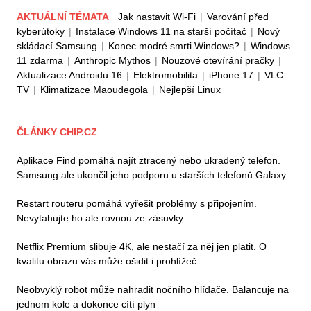
AKTUÁLNÍ TÉMATA
Jak nastavit Wi-Fi
|
Varování před
kyberútoky
|
Instalace Windows 11 na starší počítač
|
Nový
skládací Samsung
|
Konec modré smrti Windows?
|
Windows
11 zdarma
|
Anthropic Mythos
|
Nouzové otevírání pračky
|
Aktualizace Androidu 16
|
Elektromobilita
|
iPhone 17
|
VLC
TV
|
Klimatizace Maoudegola
|
Nejlepší Linux
ČLÁNKY CHIP.CZ
Aplikace Find pomáhá najít ztracený nebo ukradený telefon.
Samsung ale ukončil jeho podporu u starších telefonů Galaxy
Restart routeru pomáhá vyřešit problémy s připojením.
Nevytahujte ho ale rovnou ze zásuvky
Netflix Premium slibuje 4K, ale nestačí za něj jen platit. O
kvalitu obrazu vás může ošidit i prohlížeč
Neobvyklý robot může nahradit nočního hlídače. Balancuje na
jednom kole a dokonce cítí plyn